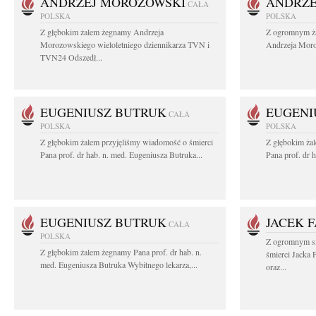
ANDRZEJ MOROZOWSKI
ANDRZE
CAŁA
POLSKA
POLSKA
Z głębokim żalem żegnamy Andrzeja
Z ogromnym ża
Morozowskiego wieloletniego dziennikarza TVN i
Andrzeja Moro
TVN24 Odszedł...
EUGENIUSZ BUTRUK
EUGENI
CAŁA
POLSKA
POLSKA
Z głębokim żalem przyjęliśmy wiadomość o śmierci
Z głębokim ża
Pana prof. dr hab. n. med. Eugeniusza Butruka...
Pana prof. dr 
EUGENIUSZ BUTRUK
JACEK 
CAŁA
POLSKA
Z ogromnym s
Z głębokim żalem żegnamy Pana prof. dr hab. n.
śmierci Jacka 
med. Eugeniusza Butruka Wybitnego lekarza,...
oraz...