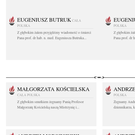
EUGENIUSZ BUTRUK
EUGENI
CAŁA
POLSKA
POLSKA
Z głębokim żalem przyjęliśmy wiadomość o śmierci
Z głębokim ża
Pana prof. dr hab. n. med. Eugeniusza Butruka...
Pana prof. dr 
MAŁGORZATA KOŚCIELSKA
ANDRZE
CAŁA POLSKA
POLSKA
Z głębokim smutkiem żegnamy Panią Profesor
Żegnamy Andr
Małgorzatę Kościelską naszą Mistrzynię i...
dziennikarza, 