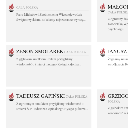
MAŁGOR
CAŁA POLSKA
CAŁA POLSK
Panu Michałowi Skotnickiemu Wicewojewodzie
Z ogromny żal
Świętokrzyskiemu składamy najszczersze wyrazy...
Kościelską Wp
psychologii,...
ZENON SMOLAREK
JANUSZ
CAŁA POLSKA
Z głębokim smutkiem i żalem przyjęliśmy
Żegnamy nasze
wiadomość o śmierci naszego Kolegi, członka...
współczucia Ro
TADEUSZ GAPIŃSKI
GRZEGO
CAŁA POLSKA
POLSKA
Z ogromnym smutkiem przyjęliśmy wiadomość o
Z głębokim smu
śmierci Ś.P. Tadeusza Gapińskiego Byłego piłkarza...
wiadomość o śm