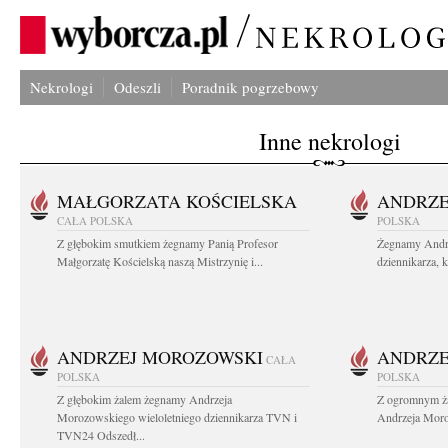
Nekrologi
Odeszli
Poradnik pogrzebowy
Inne nekrologi
MAŁGORZATA KOŚCIELSKA
ANDRZE
CAŁA POLSKA
POLSKA
Z głębokim smutkiem żegnamy Panią Profesor
Żegnamy Andr
Małgorzatę Kościelską naszą Mistrzynię i...
dziennikarza, 
ANDRZEJ MOROZOWSKI
ANDRZE
CAŁA
POLSKA
POLSKA
Z głębokim żalem żegnamy Andrzeja
Z ogromnym ża
Morozowskiego wieloletniego dziennikarza TVN i
Andrzeja Moro
TVN24 Odszedł...