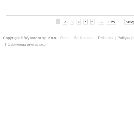
1
2
3
4
5
6
...
1059
nastę
Copyright © Wyborcza sp. z o.o.
O nas
Staże u nas
Reklama
Polityka 
Ustawienia prywatności