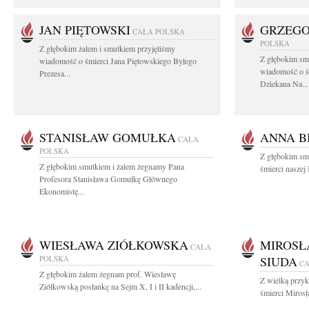
JAN PIĘTOWSKI
GRZEGO
CAŁA POLSKA
POLSKA
Z głębokim żalem i smutkiem przyjęliśmy
Z głębokim smu
wiadomość o śmierci Jana Piętowskiego Byłego
wiadomość o ś
Prezesa...
Dziekana Na...
STANISŁAW GOMUŁKA
ANNA B
CAŁA
POLSKA
Z głębokim sm
Z głębokim smutkiem i żalem żegnamy Pana
śmierci naszej
Profesora Stanisława Gomułkę Głównego
Ekonomistę...
WIESŁAWA ZIÓŁKOWSKA
MIROSŁ
CAŁA
POLSKA
SIUDA
CA
Z głębokim żalem żegnam prof. Wiesławę
Z wielką przyk
Ziółkowską posłankę na Sejm X, I i II kadencji,...
śmierci Miros