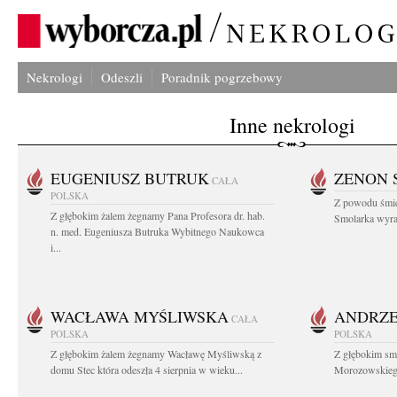
Nekrologi
Odeszli
Poradnik pogrzebowy
Inne nekrologi
EUGENIUSZ BUTRUK
ZENON 
CAŁA
POLSKA
Z powodu śmie
Z głębokim żalem żegnamy Pana Profesora dr. hab.
Smolarka wyraz
n. med. Eugeniusza Butruka Wybitnego Naukowca
i...
WACŁAWA MYŚLIWSKA
ANDRZE
CAŁA
POLSKA
POLSKA
Z głębokim żalem żegnamy Wacławę Myśliwską z
Z głębokim sm
domu Stec która odeszła 4 sierpnia w wieku...
Morozowskiego 