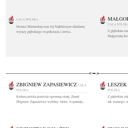
MAŁGOR
CAŁA POLSKA
CAŁA POLSK
Monice Mielnickiej oraz Jej Najbliższym składamy
Z głębokim sm
wyrazy głębokiego współczucia i słowa...
Małgorzatę Koś
ZBIGNIEW ZAPASIEWICZ
LESZEK
CAŁA
POLSKA
POLSKA
Kultura polska poniosła ogromną stratę. Zmarł
Z głębokim ża
Zbigniew Zapasiewicz wybitny Aktor, wspaniały...
tak ważnego, ni