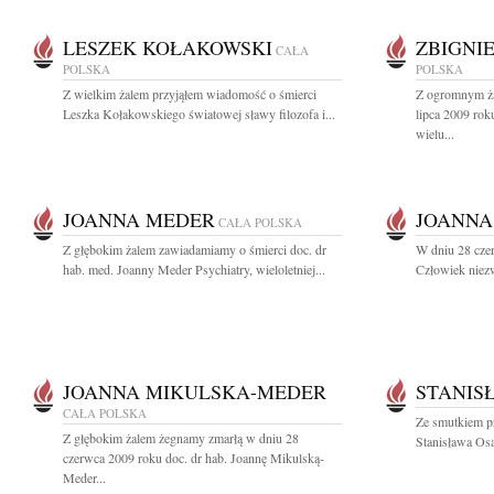
LESZEK KOŁAKOWSKI
ZBIGNI
CAŁA
POLSKA
POLSKA
Z wielkim żalem przyjąłem wiadomość o śmierci
Z ogromnym ża
Leszka Kołakowskiego światowej sławy filozofa i...
lipca 2009 rok
wielu...
JOANNA MEDER
JOANNA
CAŁA POLSKA
Z głębokim żalem zawiadamiamy o śmierci doc. dr
W dniu 28 cze
hab. med. Joanny Meder Psychiatry, wieloletniej...
Człowiek niezw
JOANNA MIKULSKA-MEDER
STANIS
CAŁA POLSKA
Ze smutkiem p
Z głębokim żalem żegnamy zmarłą w dniu 28
Stanisława Osa
czerwca 2009 roku doc. dr hab. Joannę Mikulską-
Meder...