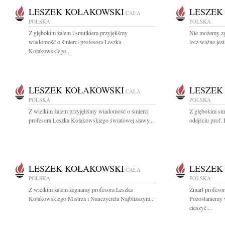
LESZEK KOŁAKOWSKI
LESZEK
CAŁA
POLSKA
POLSKA
Z głębokim żalem i smutkiem przyjęliśmy
Nie możemy zgł
wiadomość o śmierci profesora Leszka
lecz ważne jest
Kołakowskiego...
LESZEK KOŁAKOWSKI
LESZEK
CAŁA
POLSKA
POLSKA
Z wielkim żalem przyjęliśmy wiadomość o śmierci
Z głębokim sm
profesora Leszka Kołakowskiego światowej sławy...
odejściu prof.
LESZEK KOŁAKOWSKI
LESZEK
CAŁA
POLSKA
POLSKA
Z wielkim żalem żegnamy profesora Leszka
Zmarł profeso
Kołakowskiego Mistrza i Nauczyciela Najbliższym...
Pozostaniemy w
cieszyć...