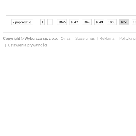
« poprzednie
1
...
1046
1047
1048
1049
1050
1051
1
...
1059
następne »
Copyright © Wyborcza sp. z o.o.
O nas
Staże u nas
Reklama
Polityka 
Ustawienia prywatności