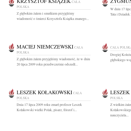
KRZYSZTOF KSIĄŻEK
ZYGMU
CAŁA
POLSKA
W dniu 17 lip
Z głębokim żalem i smutkiem przyjęliśmy
Tata i Dziadek
wiadomość o śmierci Krzysztofa Książka znanego...
MACIEJ NIEMCZEWSKI
CAŁA
CAŁA POLSK
POLSKA
Drogiej Koleża
Z głębokim żalem przyjęliśmy wiadomość, że w dniu
głębokiego wsp
20 lipca 2009 roku przedwcześnie odszedł...
LESZEK KOŁAKOWSKI
LESZEK
CAŁA
POLSKA
POLSKA
Dnia 17 lipca 2009 roku zmarł profesor Leszek
Z wielkim żal
Kołakowski wielki Polak, pisarz, filozof i...
Kołakowskiego 
nauczyciela...