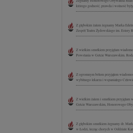
Żegnamy Honorowego Obywatela Miasta 
którego godność, prawda i wolność były 
Z głębokim żalem żegnamy Marka Edelm
Zespół Teatru Żydowskiego im. Estery 
Z wielkim smutkiem przyjęłam wiadomoś
Powstania w Getcie Warszawskim. Rodzi
Z ogromnym bólem przyjąłem wiadomoś
wybitnego lekarza i wspaniałego Człowi
Z wielkim żalem i smutkiem przyjęłam 
Getcie Warszawskim, Honorowego Obywa
Z głębokim smutkiem żegnamy dr. Marka
w Łodzi, lecząc chorych w Oddziale Kard