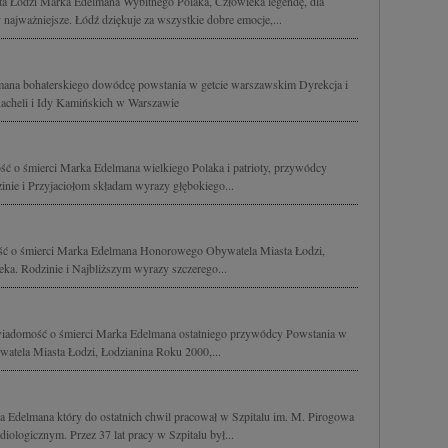
Łodzi Marka Edelmana Wybitnego Polaka, Człowieka legendę, dla
najważniejsze. Łódź dziękuje za wszystkie dobre emocje,...
ana bohaterskiego dowódcę powstania w getcie warszawskim Dyrekcja i
Racheli i Idy Kamińskich w Warszawie
ć o śmierci Marka Edelmana wielkiego Polaka i patrioty, przywódcy
nie i Przyjaciołom składam wyrazy głębokiego...
ć o śmierci Marka Edelmana Honorowego Obywatela Miasta Łodzi,
eka. Rodzinie i Najbliższym wyrazy szczerego...
wiadomość o śmierci Marka Edelmana ostatniego przywódcy Powstania w
tela Miasta Łodzi, Łodzianina Roku 2000,...
 Edelmana który do ostatnich chwil pracował w Szpitalu im. M. Pirogowa
iologicznym. Przez 37 lat pracy w Szpitalu był...