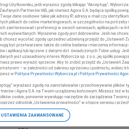
ywódcy powstania w Getcie Warszawskim,
Andr
ogi Użytkowniku, jeśli wyrazisz zgodę klikając "Akceptuję", Wyborcza sp
trioty, bohatera, autorytetu
Z ogr
 Zaufanych Partnerów IAB, jak również Agora S.A. będąca spółką powi
i wspaniałego człowieka
+ wię
Twoje dane osobowe takie jak adresy IP, adresy e-mail czy identyfikato
 tych plikach do celów marketingowych, w szczególności na potrzeby 
NAJNOWS
 zainteresowań i preferencji w swoich serwisach, aplikacjach i w Int
Eugen
w nich wyświetlanych. Wyrażenie zgody jest dobrowolne. Jeśli nie chce
06.0
 lub chcesz wycofać zgodę uprzednio udzieloną przejdź do „Ustawień
Hube
gą być przetwarzane także do celów badania i mierzenia informacji
w i aplikacji lub łączone z danymi dot. świadczonych Tobie usług. Jeś
Lucyn
nych jest uzasadniony interes Wyborcza sp. z o.o., jej spółki powiąza
Małgo
masz prawo wyrazić sprzeciw. Aby to zrobić przejdź do „Ustawień Z
06.0
odzinie i Bliskim
istratorem – w zależności od zakresu sprzeciwu i podmiotu, wobec któ
Małgo
dziesz w
Polityce Prywatności Wyborcza.pl
i
Polityce Prywatności Agor
06.0
składamy
06.0
ceptuję" wyrażasz zgodę na zainstalowanie i przechowywanie plików t
azy głębokiego współczucia
Grzeg
Partnerów i Agora S.A. na Twoim urządzeniu końcowym. Możesz też w ka
+ wię
 plików cookie, ponownie wywołując narzędzie do zarządzania Twoimi 
Wydawnictwo Znak
poprzez odnośnik „Ustawienia prywatności” w stopce serwisu i przec
ane”. Zmiana ustawień plików cookie możliwa jest także za pomocą u
USTAWIENIA ZAAWANSOWANE
nne kondolencje
nerzy i Agora S.A. możemy przetwarzać dane osobowe w następującyc
okalizacyjnych. Aktywne skanowanie charakterystyki urządzenia do ce