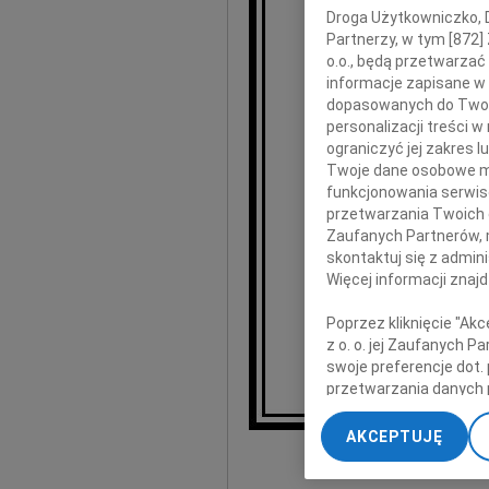
ostatniego prz
Droga Użytkowniczko, Dr
pa
Partnerzy, w tym [
872
]
o.o., będą przetwarzać 
informacje zapisane w
dopasowanych do Twoich
personalizacji treści 
ograniczyć jej zakres
Twoje dane osobowe mo
funkcjonowania serwisó
przetwarzania Twoich da
Zaufanych Partnerów, 
R
skontaktuj się z admin
Więcej informacji znaj
Poprzez kliknięcie "Ak
wyr
z o. o. jej Zaufanych 
swoje preferencje dot.
przetwarzania danych 
„Ustawienia zaawansow
AKCEPTUJĘ
I
My, nasi Zaufani Part
dokładnych danych geol