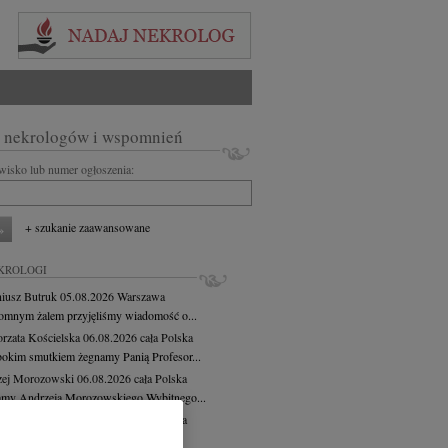
 nekrologów i wspomnień
zwisko lub numer ogłoszenia:
+ szukanie zaawansowane
KROLOGI
iusz Butruk
05.08.2026
Warszawa
omnym żalem przyjęliśmy wiadomość o...
rzata Kościelska
06.08.2026
cała Polska
bokim smutkiem żegnamy Panią Profesor...
zej Morozowski
06.08.2026
cała Polska
my Andrzeja Morozowskiego Wybitnego...
zej Morozowski
06.08.2026
cała Polska
bokim żalem żegnamy Andrzeja...