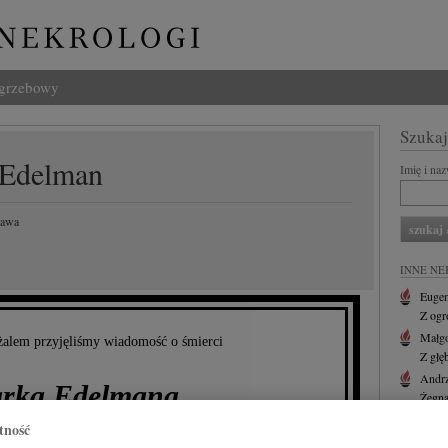
ogrzebowy
Szukaj
 Edelman
Imię i na
zawa
INNE NE
Eugen
Z ogr
Małgo
alem przyjęliśmy wiadomość o śmierci
Z głę
Andr
rka Edelmana
Żegna
Andr
tność
Z głę