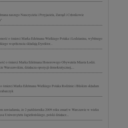
na naszego Nauczyciela i Przyjaciela, Zarząd i Członkowie
a"
mość o śmierci Marka Edelmana Wielkiego Polaka i Łodzianina, wybitnego
okiego współczucia składają Dyrektor...
ość o śmierci Marka Edelmana Honorowego Obywatela Miasta Łodzi.
e Warszawskim, działacza opozycji demokratycznej,...
o śmierci Marka Edelmana Wielkiego Polaka Rodzinie i Bliskim składam
Grabarczyk
lem zawiadamia, że 2 października 2009 roku zmarł w Warszawie w wieku
sa Uniwersytetu Jagiellońskiego, polski działacz...