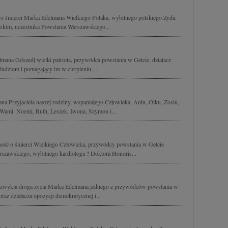
o śmierci Marka Edelmana Wielkiego Polaka, wybitnego polskiego Żyda.
kim, uczestnika Powstania Warszawskiego...
ana Odszedł wielki patriota, przywódca powstania w Getcie, działacz
ludziom i pomagający im w cierpieniu....
 Przyjaciela naszej rodziny, wspaniałego Człowieka. Aniu, Olku, Zosiu,
Wami. Noemi, Ruth, Leszek, Iwona, Szymon i...
ość o śmierci Wielkiego Człowieka, przywódcy powstania w Getcie
szawskiego, wybitnego kardiologa ? Doktora Honoris...
 niezwykła droga życia Marka Edelmana jednego z przywódców powstania w
raz działacza opozycji demokratycznej i...