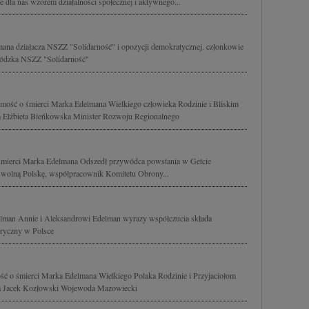
 dla nas wzorem działalności społecznej i aktywnego...
na działacza NSZZ "Solidarność" i opozycji demokratycznej. członkowie
Łódzka NSZZ "Solidarność"
ość o śmierci Marka Edelmana Wielkiego człowieka Rodzinie i Bliskim
a Elżbieta Bieńkowska Minister Rozwoju Regionalnego
śmierci Marka Edelmana Odszedł przywódca powstania w Getcie
 wolną Polskę, współpracownik Komitetu Obrony...
lman Annie i Aleksandrowi Edelman wyrazy współczucia składa
oryczny w Polsce
ć o śmierci Marka Edelmana Wielkiego Polaka Rodzinie i Przyjaciołom
ia Jacek Kozłowski Wojewoda Mazowiecki