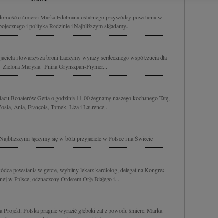
cji na urządzeniu lub dostęp do nich. Spersonalizowane reklamy i tre
w i ulepszanie usług.
Lista Zaufanych Partnerów
omość o śmierci Marka Edelmana ostatniego przywódcy powstania w
połecznego i polityka Rodzinie i Najbliższym składamy...
ciela i towarzysza broni Łączymy wyrazy serdecznego współczucia dla
 "Zielona Marysia" Pnina Grynszpan-Frymer...
Placu Bohaterów Getta o godzinie 11.00 żegnamy naszego kochanego Tatę,
ia, Ania, François, Tomek, Liza i Laurence,...
jbliższymi łączymy się w bólu przyjaciele w Polsce i na Świecie
dca powstania w getcie, wybitny lekarz kardiolog, delegat na Kongres
znej w Polsce, odznaczony Orderem Orła Białego i...
Projekt: Polska pragnie wyrazić głęboki żal z powodu śmierci Marka