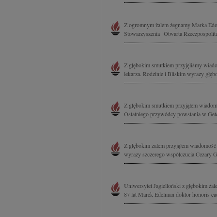
Z ogromnym żalem żegnamy Marka Edelma
Stowarzyszenia "Otwarta Rzeczpospolit
Z głębokim smutkiem przyjęliśmy wiado
lekarza. Rodzinie i Bliskim wyrazy głęb
Z głębokim smutkiem przyjąłem wiadom
Ostatniego przywódcy powstania w Getci
Z głębokim żalem przyjąłem wiadomość 
wyrazy szczerego współczucia Cezary 
Uniwersytet Jagielloński z głębokim ża
87 lat Marek Edelman doktor honoris cau