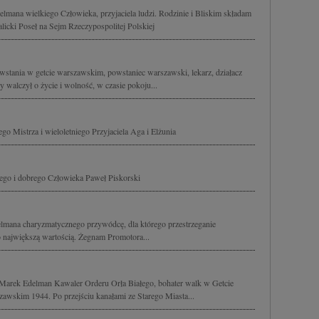
ana wielkiego Człowieka, przyjaciela ludzi. Rodzinie i Bliskim składam
icki Poseł na Sejm Rzeczypospolitej Polskiej
stania w getcie warszawskim, powstaniec warszawski, lekarz, działacz
 walczył o życie i wolność, w czasie pokoju...
 Mistrza i wieloletniego Przyjaciela Aga i Elżunia
go i dobrego Człowieka Paweł Piskorski
lmana charyzmatycznego przywódcę, dla którego przestrzeganie
 największą wartością. Żegnam Promotora...
 Marek Edelman Kawaler Orderu Orła Białego, bohater walk w Getcie
wskim 1944. Po przejściu kanałami ze Starego Miasta...