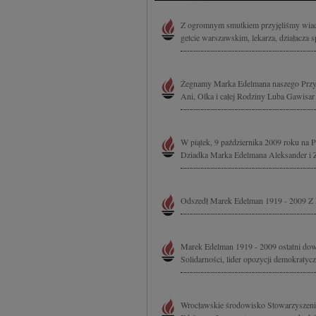
Przechowywanie informa
treści, badnie odbiorcó
Z ogromnym smutkiem przyjęliśmy wiad
getcie warszawskim, lekarza, działacza s
Żegnamy Marka Edelmana naszego Przyja
Ani, Olka i całej Rodziny Luba Gawisar
W piątek, 9 października 2009 roku na 
Dziadka Marka Edelmana Aleksander i Zos
Odszedł Marek Edelman 1919 - 2009 Z Na
Marek Edelman 1919 - 2009 ostatni dowó
Solidarności, lider opozycji demokratyc
Wrocławskie środowisko Stowarzyszenia 