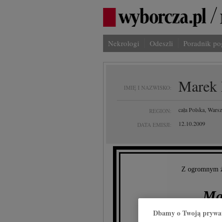
Nekrologi
Odeszli
Poradnik p
Marek
IMIĘ I NAZWISKO:
cała Polska, Wars
REGION:
12.10.2009
DATA EMISJI:
Z ogromnym ż
Ma
Dbamy o Twoją prywa