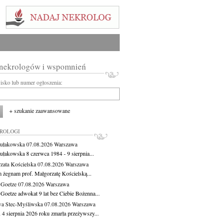
 nekrologów i wspomnień
wisko lub numer ogłoszenia:
+ szukanie zaawansowane
KROLOGI
ułakowska
07.08.2026
Warszawa
ułakowska 8 czerwca 1984 - 9 sierpnia...
zata Kościelska
07.08.2026
Warszawa
m żegnam prof. Małgorzatę Kościelską...
 Goetze
07.08.2026
Warszawa
 Goetze adwokat 9 lat bez Ciebie Bożenna...
a Stec-Myśliwska
07.08.2026
Warszawa
 4 sierpnia 2026 roku zmarła przeżywszy...