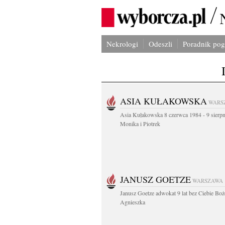
Nekrologi
Odeszli
Poradnik po
ASIA KUŁAKOWSKA
WARS
Asia Kułakowska 8 czerwca 1984 - 9 sierp
Monika i Piotrek
JANUSZ GOETZE
WARSZAWA
Janusz Goetze adwokat 9 lat bez Ciebie Boż
Agnieszka