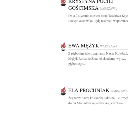
KRYSTYNA POCIEJ
GOŚCIMSKA
WARSZAWA
Dnia 2 stycznia odeszła moja Teściowa Kry
Pociej Gościmska Będę tęsknić i wspomin
EWA MĘŻYK
WARSZAWA
Z głębokim żalem żegnamy Naszą Koleżan
Mężyk Rodzinie Zmarłej składamy wyrazy
głębokiego...
ELA PRÓCHNIAK
WARSZAWA
Żegnamy naszą koleżankę szkolną Elę Próch
domu Monastyrską Serdeczna, życzliwa,...