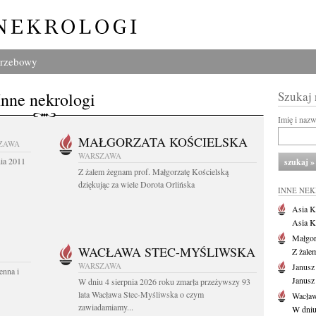
grzebowy
Inne nekrologi
Szukaj
Imię i naz
MAŁGORZATA KOŚCIELSKA
ZAWA
WARSZAWA
nia 2011
Z żalem żegnam prof. Małgorzatę Kościelską
dziękując za wiele Dorota Orlińska
INNE NE
Asia K
Asia K
Małgor
WACŁAWA STEC-MYŚLIWSKA
Z żale
WARSZAWA
Janusz
enna i
Janusz
W dniu 4 sierpnia 2026 roku zmarła przeżywszy 93
lata Wacława Stec-Myśliwska o czym
Wacław
zawiadamiamy...
W dniu