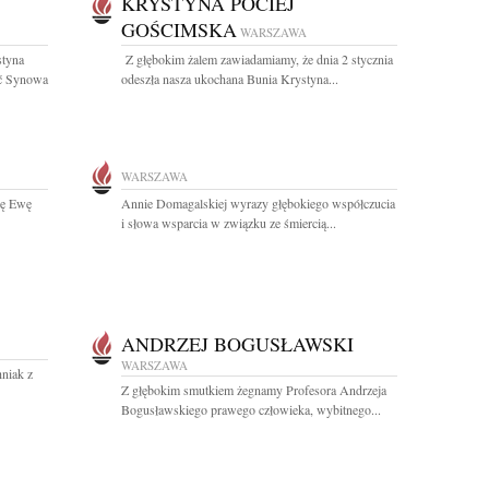
KRYSTYNA POCIEJ
GOŚCIMSKA
WARSZAWA
styna
Z głębokim żalem zawiadamiamy, że dnia 2 stycznia
ać Synowa
odeszła nasza ukochana Bunia Krystyna...
WARSZAWA
kę Ewę
Annie Domagalskiej wyrazy głębokiego współczucia
i słowa wsparcia w związku ze śmiercią...
ANDRZEJ BOGUSŁAWSKI
WARSZAWA
niak z
Z głębokim smutkiem żegnamy Profesora Andrzeja
Bogusławskiego prawego człowieka, wybitnego...