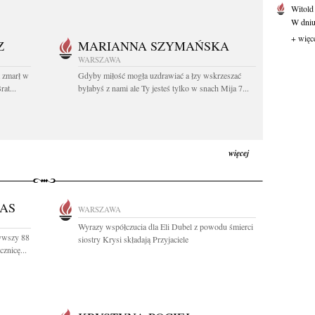
Witold
W dniu 
+ więc
Z
MARIANNA SZYMAŃSKA
WARSZAWA
t zmarł w
Gdyby miłość mogła uzdrawiać a łzy wskrzeszać
at...
byłabyś z nami ale Ty jesteś tylko w snach Mija 7...
więcej
AS
WARSZAWA
Wyrazy współczucia dla Eli Dubel z powodu śmierci
żywszy 88
siostry Krysi składają Przyjaciele
znicę...