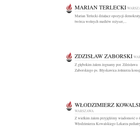
MARIAN TERLECKI
WARSZ
Marian Terlecki działacz opozycji demokrat
twórca wolnych mediów reżyser,...
ZDZISŁAW ZABORSKI
WA
Z głębokim żalem żegnamy por. Zdzisława
Zaborskiego ps. Błyskawica żołnierza konspir
WŁODZIMIERZ KOWALS
WARSZAWA
Z wielkim żalem przyjęliśmy wiadomość o ś
Włodzimierza Kowalskiego Lekarza pediatry