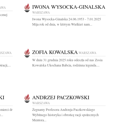
IWONA WYSOCKA-GINALSKA
AWA
WARSZAWA
ycznej
Iwona Wysocka-Ginalska 24.06.1953 - 7.01.2025
Mija rok od dnia, w którym Wielkieś nam...
ZOFIA KOWALSKA
RSZAWA
WARSZAWA
W dniu 31 grudnia 2025 roku odeszła od nas Zosia
acji,...
Kowalska Ukochana Babcia, rodzinna legenda....
KI
ANDRZEJ PACZKOWSKI
WARSZAWA
mierci dr
Żegnamy Profesora Andrzeja Paczkowskiego
...
Wybitnego historyka i obrońcę racji społecznych
Mentora...