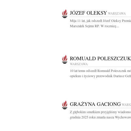
JÓZEF OLEKSY
WARSZAWA
Mija 11 lat, jak odszedł Józef Oleksy Premi
Marszałek Sejmu RP. W rocznicę...
ROMUALD POLESZCZUK
WARSZAWA
10 lat temu odszedł Romuald Poleszczuk mó
opiekun i życiowy przewodnik Dariusz Gell
GRAŻYNA GACIONG
WARS
Z głębokim smutkiem przyjęliśmy wiadomoś
grudnia 2025 roku zmarła nasza Wychowawc