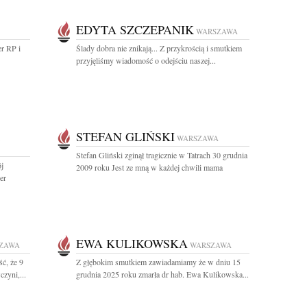
EDYTA SZCZEPANIK
WARSZAWA
er RP i
Ślady dobra nie znikają... Z przykrością i smutkiem
przyjęliśmy wiadomość o odejściu naszej...
STEFAN GLIŃSKI
WARSZAWA
Stefan Gliński zginął tragicznie w Tatrach 30 grudnia
j
2009 roku Jest ze mną w każdej chwili mama
er
EWA KULIKOWSKA
ZAWA
WARSZAWA
ć, że 9
Z głębokim smutkiem zawiadamiamy że w dniu 15
zyni,...
grudnia 2025 roku zmarła dr hab. Ewa Kulikowska...