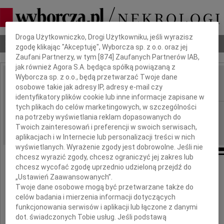
Dbamy o Twoją prywatność
Droga Użytkowniczko, Drogi Użytkowniku, jeśli wyrazisz
Nekrologi
Odeszli
Poradnik pogrzebowy
zgodę klikając "Akceptuję", Wyborcza sp. z o.o. oraz jej
Zaufani Partnerzy, w tym [
874
] Zaufanych Partnerów IAB,
jak również Agora S.A. będąca spółką powiązaną z
Wyborcza sp. z o.o., będą przetwarzać Twoje dane
Marek Kowalski
osobowe takie jak adresy IP, adresy e-mail czy
IMIĘ I NAZWISKO:
identyfikatory plików cookie lub inne informacje zapisane w
tych plikach do celów marketingowych, w szczególności
Warszawa
REGION:
na potrzeby wyświetlania reklam dopasowanych do
02.08.2024
DATA EMISJI:
Twoich zainteresowań i preferencji w swoich serwisach,
aplikacjach i w Internecie lub personalizacji treści w nich
wyświetlanych. Wyrażenie zgody jest dobrowolne. Jeśli nie
chcesz wyrazić zgody, chcesz ograniczyć jej zakres lub
chcesz wycofać zgodę uprzednio udzieloną przejdź do
„Ustawień Zaawansowanych”.
Szesnaście lat temu odszedł
Twoje dane osobowe mogą być przetwarzane także do
celów badania i mierzenia informacji dotyczących
Marek Kowalski
funkcjonowania serwisów i aplikacji lub łączone z danymi
dot. świadczonych Tobie usług. Jeśli podstawą