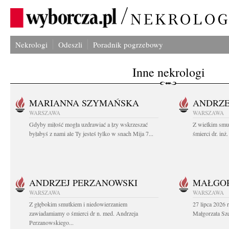
Nekrologi
Odeszli
Poradnik pogrzebowy
Inne nekrologi
MARIANNA SZYMAŃSKA
ANDRZE
WARSZAWA
WARSZAWA
Gdyby miłość mogła uzdrawiać a łzy wskrzeszać
Z wielkim smu
byłabyś z nami ale Ty jesteś tylko w snach Mija 7...
śmierci dr. in
ANDRZEJ PERZANOWSKI
MAŁGOR
WARSZAWA
WARSZAWA
Z głębokim smutkiem i niedowierzaniem
27 lipca 2026 
zawiadamiamy o śmierci dr n. med. Andrzeja
Małgorzata Sz
Perzanowskiego...