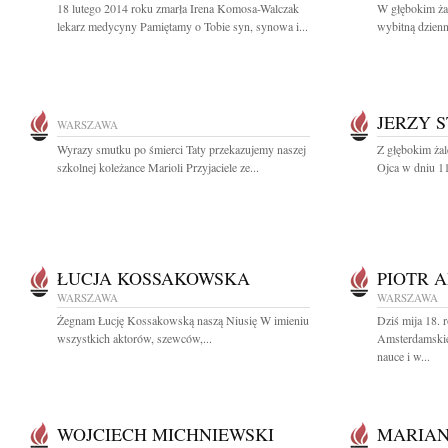
18 lutego 2014 roku zmarła Irena Komosa-Walczak
W głębokim ża
lekarz medycyny Pamiętamy o Tobie syn, synowa i...
wybitną dzienn
JERZY 
WARSZAWA
Wyrazy smutku po śmierci Taty przekazujemy naszej
Z głębokim ża
szkolnej koleżance Marioli Przyjaciele ze...
Ojca w dniu 11
ŁUCJA KOSSAKOWSKA
PIOTR 
WARSZAWA
WARSZAWA
Żegnam Łucję Kossakowską naszą Niusię W imieniu
Dziś mija 18. r
wszystkich aktorów, szewców,...
Amsterdamskie
nauce i w...
WOJCIECH MICHNIEWSKI
MARIAN