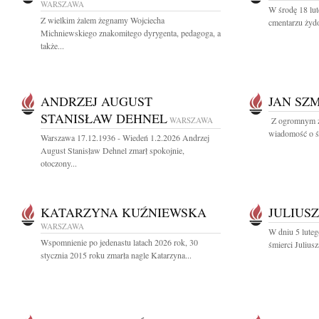
WARSZAWA
W środę 18 lut
Z wielkim żalem żegnamy Wojciecha
cmentarzu żyd
Michniewskiego znakomitego dyrygenta, pedagoga, a
także...
ANDRZEJ AUGUST
JAN SZ
STANISŁAW DEHNEL
WARSZAWA
Z ogromnym ża
wiadomość o śm
Warszawa 17.12.1936 - Wiedeń 1.2.2026 Andrzej
August Stanisław Dehnel zmarł spokojnie,
otoczony...
KATARZYNA KUŹNIEWSKA
JULIUS
WARSZAWA
W dniu 5 luteg
Wspomnienie po jedenastu latach 2026 rok, 30
śmierci Julius
stycznia 2015 roku zmarła nagle Katarzyna...