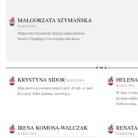
MAŁGORZATA SZYMAŃSKA
WARSZAWA
Małgorzata Szymańska Żegnaj najukochańsza
Siostro! Dziękuję Ci za wspólne lata Basia
KRYSTYNA SIDOR
HELENA
WARSZAWA
WARSZAWA
Mija pierwsza rocznica śmierci prof. dr hab. n. med.
W dniu 14 lut
Krystyny Sidor pediatry, neurologa...
lat moja naju
Dobrowolska..
IRENA KOMOSA-WALCZAK
RENATA
WARSZAWA
WARSZAWA