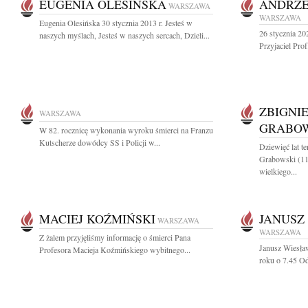
EUGENIA OLESIŃSKA
ANDRZE
WARSZAWA
WARSZAWA
Eugenia Olesińska 30 stycznia 2013 r. Jesteś w
26 stycznia 20
naszych myślach, Jesteś w naszych sercach, Dzieli...
Przyjaciel Prof
ZBIGNI
WARSZAWA
GRABO
W 82. rocznicę wykonania wyroku śmierci na Franzu
Kutscherze dowódcy SS i Policji w...
Dziewięć lat 
Grabowski (11
wielkiego...
MACIEJ KOŹMIŃSKI
JANUSZ
WARSZAWA
WARSZAWA
Z żalem przyjęliśmy informację o śmierci Pana
Janusz Wiesła
Profesora Macieja Koźmińskiego wybitnego...
roku o 7.45 Ods