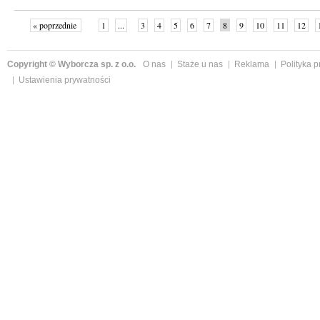
« poprzednie
1
...
3
4
5
6
7
8
9
10
11
12
Copyright © Wyborcza sp. z o.o.
O nas
Staże u nas
Reklama
Polityka 
Ustawienia prywatności