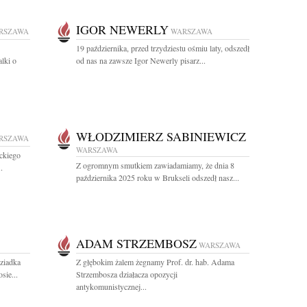
IGOR NEWERLY
RSZAWA
WARSZAWA
19 października, przed trzydziestu ośmiu laty, odszedł
lki o
od nas na zawsze Igor Newerly pisarz...
WŁODZIMIERZ SABINIEWICZ
RSZAWA
WARSZAWA
ckiego
Z ogromnym smutkiem zawiadamiamy, że dnia 8
.
października 2025 roku w Brukseli odszedł nasz...
ADAM STRZEMBOSZ
WARSZAWA
ziadka
Z głębokim żalem żegnamy Prof. dr. hab. Adama
sie...
Strzembosza działacza opozycji
antykomunistycznej...