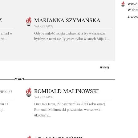
Witold
W dniu 
+ więc
Z
MARIANNA SZYMAŃSKA
WARSZAWA
t zmarł w
Gdyby miłość mogła uzdrawiać a łzy wskrzeszać
at...
byłabyś z nami ale Ty jesteś tylko w snach Mija 7...
więcej
ROMUALD MALINOWSKI
IEK: 87
WARSZAWA
niu 11
Dwa lata temu, 22 października 2023 roku zmarł
j...
Romuald Malinowski powstaniec warszawski
ukochany...