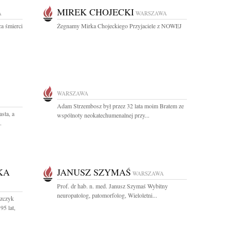
MIREK CHOJECKI
A
WARSZAWA
ca śmierci
Żegnamy Mirka Chojeckiego Przyjaciele z NOWEJ
WARSZAWA
Adam Strzembosz był przez 32 lata moim Bratem ze
sta, a
wspólnoty neokatechumenalnej przy...
.
KA
JANUSZ SZYMAŚ
WARSZAWA
Prof. dr hab. n. med. Janusz Szymaś Wybitny
neuropatolog, patomorfolog, Wieloletni...
szczyk
95 lat,