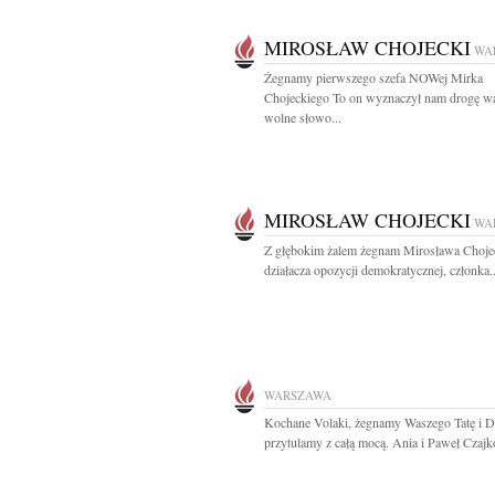
MIROSŁAW CHOJECKI
WA
Żegnamy pierwszego szefa NOWej Mirka
Chojeckiego To on wyznaczył nam drogę wa
wolne słowo...
MIROSŁAW CHOJECKI
WA
Z głębokim żalem żegnam Mirosława Choje
działacza opozycji demokratycznej, członka..
WARSZAWA
Kochane Volaki, żegnamy Waszego Tatę i D
przytulamy z całą mocą. Ania i Paweł Czajko