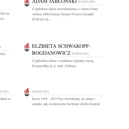
ADAM JABŁOŃSKI
WARSZAWA
Z głębokim żalem zawiadamiamy o śmierci Pana
nika na
Adama Jabłońskiego byłego Prezesa Zarządu
ą...
ZURAD Sp....
ELŻBIETA SCHWAKOPF-
A
BOGDANOWICZ
tetu
WARSZAWA
Z głębokim żalem i smutkiem żegnamy naszą
Przyjaciółkę dr. n. med. Elżbietę...
SZAWA
WARSZAWA
ratem ze
Kasia 1956 - 2025 Dni stwardniały od zimna i
smutku, jak zeszłoroczne bochenki chleba Konrad