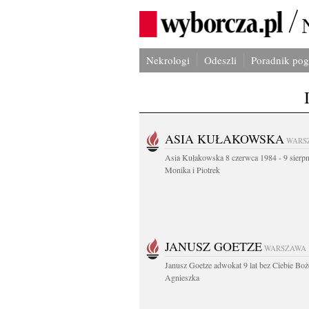
Nekrologi
Odeszli
Poradnik po
ASIA KUŁAKOWSKA
WARS
Asia Kułakowska 8 czerwca 1984 - 9 sierp
Monika i Piotrek
JANUSZ GOETZE
WARSZAWA
Janusz Goetze adwokat 9 lat bez Ciebie Boż
Agnieszka