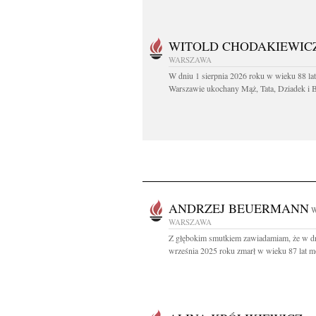
WITOLD CHODAKIEWIC
WARSZAWA
W dniu 1 sierpnia 2026 roku w wieku 88 la
Warszawie ukochany Mąż, Tata, Dziadek i Br
ANDRZEJ BEUERMANN
W
WARSZAWA
Z głębokim smutkiem zawiadamiam, że w d
września 2025 roku zmarł w wieku 87 lat mó