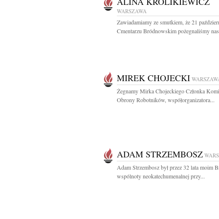
ALINA KRÓLIKIEWICZ
WARSZAWA
Zawiadamiamy ze smutkiem, że 21 paździer
Cmentarzu Bródnowskim pożegnaliśmy nasz
MIREK CHOJECKI
WARSZAW
Żegnamy Mirka Chojeckiego Członka Komi
Obrony Robotników, współorganizatora...
ADAM STRZEMBOSZ
WAR
Adam Strzembosz był przez 32 lata moim B
wspólnoty neokatechumenalnej przy...