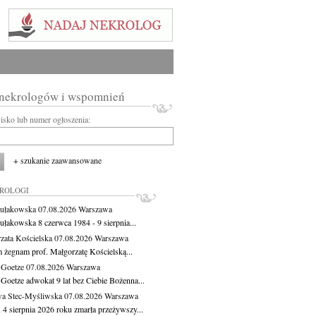
 nekrologów i wspomnień
wisko lub numer ogłoszenia:
+ szukanie zaawansowane
KROLOGI
ułakowska
07.08.2026
Warszawa
ułakowska 8 czerwca 1984 - 9 sierpnia...
zata Kościelska
07.08.2026
Warszawa
m żegnam prof. Małgorzatę Kościelską...
 Goetze
07.08.2026
Warszawa
 Goetze adwokat 9 lat bez Ciebie Bożenna...
a Stec-Myśliwska
07.08.2026
Warszawa
 4 sierpnia 2026 roku zmarła przeżywszy...