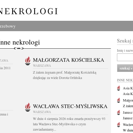
grzebowy
Inne nekrologi
Szukaj
Imię i naz
MAŁGORZATA KOŚCIELSKA
ZAWA
WARSZAWA
nia 2011
Z żalem żegnam prof. Małgorzatę Kościelską
dziękując za wiele Dorota Orlińska
INNE NE
Asia K
Asia K
Małgor
WACŁAWA STEC-MYŚLIWSKA
Z żale
WARSZAWA
Janusz
enna i
Janusz
W dniu 4 sierpnia 2026 roku zmarła przeżywszy 93
lata Wacława Stec-Myśliwska o czym
Wacław
zawiadamiamy...
W dniu