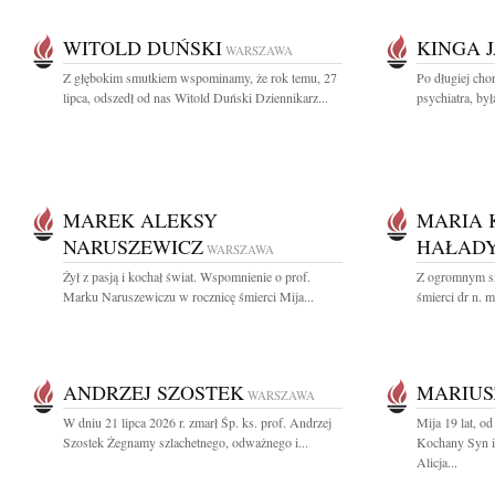
WITOLD DUŃSKI
KINGA 
WARSZAWA
Z głębokim smutkiem wspominamy, że rok temu, 27
Po długiej cho
lipca, odszedł od nas Witold Duński Dziennikarz...
psychiatra, by
MAREK ALEKSY
MARIA 
NARUSZEWICZ
HAŁADY
WARSZAWA
Żył z pasją i kochał świat. Wspomnienie o prof.
Z ogromnym s
Marku Naruszewiczu w rocznicę śmierci Mija...
śmierci dr n. 
ANDRZEJ SZOSTEK
MARIUS
WARSZAWA
W dniu 21 lipca 2026 r. zmarł Śp. ks. prof. Andrzej
Mija 19 lat, o
Szostek Żegnamy szlachetnego, odważnego i...
Kochany Syn i
Alicja...