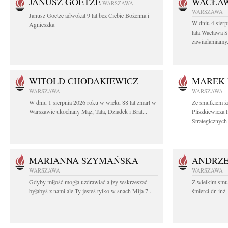
JANUSZ GOETZE
WACŁAW
WARSZAWA
WARSZAWA
Janusz Goetze adwokat 9 lat bez Ciebie Bożenna i
W dniu 4 sier
Agnieszka
lata Wacława 
zawiadamiamy.
WITOLD CHODAKIEWICZ
MAREK 
WARSZAWA
WARSZAWA
W dniu 1 sierpnia 2026 roku w wieku 88 lat zmarł w
Ze smutkiem ż
Warszawie ukochany Mąż, Tata, Dziadek i Brat...
Pliszkiewicza 
Strategicznych i
MARIANNA SZYMAŃSKA
ANDRZE
WARSZAWA
WARSZAWA
Gdyby miłość mogła uzdrawiać a łzy wskrzeszać
Z wielkim smu
byłabyś z nami ale Ty jesteś tylko w snach Mija 7...
śmierci dr. in