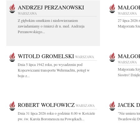
ANDRZEJ PERZANOWSKI
MAŁGOR
WARSZAWA
WARSZAWA
Z głębokim smutkiem i niedowierzaniem
27 lipca 2026 
zawiadamiamy o śmierci dr n. med. Andrzeja
Małgorzata Sz
Perzanowskiego...
WITOLD GROMELSKI
MAŁGO
WARSZAWA
WARSZAWA
Dnia 5 lipca 1942 roku, po wysadzeniu pod
Małgorzata Sz
Kopcewiczami transportu Wehrmachtu, poległ w
Siostro! Dzięk
boju z...
ROBERT WOLFOWICZ
JACEK 
WARSZAWA
Dnia 31 lipca 2026 roku o godzinie 8.00 w Kościele
"Nie umiera te
pw. św. Karola Boromeusza na Powązkach...
Twardowski Dzi