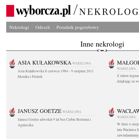
Nekrologi
Odeszli
Poradnik pogrzebowy
Inne nekrologi
ASIA KUŁAKOWSKA
MAŁGOR
WARSZAWA
WARSZAWA
Asia Kułakowska 8 czerwca 1984 - 9 sierpnia 2011
Z żalem żegnam
Monika i Piotrek
dziękując za w
JANUSZ GOETZE
WACŁAW
WARSZAWA
WARSZAWA
Janusz Goetze adwokat 9 lat bez Ciebie Bożenna i
W dniu 4 sier
Agnieszka
lata Wacława 
zawiadamiamy.