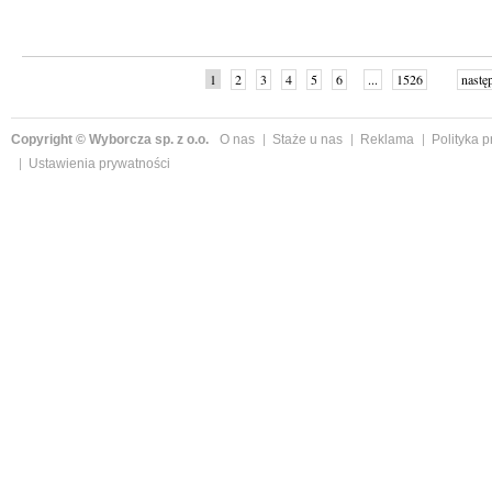
1
2
3
4
5
6
...
1526
nastę
Copyright © Wyborcza sp. z o.o.
O nas
Staże u nas
Reklama
Polityka 
Ustawienia prywatności