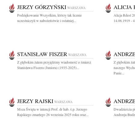
JERZY GÓRZYŃSKI
ALICJA
WARSZAWA
Podziękowanie Wszystkim, którzy tak licznie
Alicja Rdest 2
uczestniczyli w nabożeństwie i ostatniej...
14.06.1919 - 
STANISŁAW FISZER
ANDRZE
WARSZAWA
Z głębokim żalem przyjęliśmy wiadomość o śmierci
Z głębokim ża
Stanisława Fiszera (Juniora) (1935-2025)...
naszego Wych
Panie...
JERZY RAJSKI
ANDRZE
WARSZAWA
Msza Święta w intencji Prof. dr hab. ś.p. Jerzego
Dwadzieścia pi
Rajskiego zmarłego 26 września 2025 roku oraz...
Andrzeja Budz