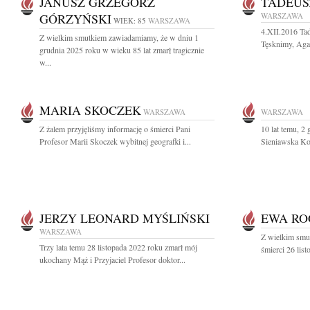
JANUSZ GRZEGORZ
TADEUS
GÓRZYŃSKI
WARSZAWA
WIEK: 85
WARSZAWA
4.XII.2016 Ta
Z wielkim smutkiem zawiadamiamy, że w dniu 1
Tęsknimy, Agat
grudnia 2025 roku w wieku 85 lat zmarł tragicznie
w...
MARIA SKOCZEK
WARSZAWA
WARSZAWA
Z żalem przyjęliśmy informację o śmierci Pani
10 lat temu, 2
Profesor Marii Skoczek wybitnej geografki i...
Sieniawska Koc
JERZY LEONARD MYŚLIŃSKI
EWA RO
WARSZAWA
Z wielkim smu
Trzy lata temu 28 listopada 2022 roku zmarł mój
śmierci 26 lis
ukochany Mąż i Przyjaciel Profesor doktor...