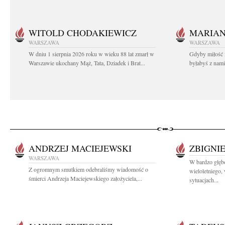
WITOLD CHODAKIEWICZ
MARIA
WARSZAWA
WARSZAWA
W dniu 1 sierpnia 2026 roku w wieku 88 lat zmarł w
Gdyby miłość 
Warszawie ukochany Mąż, Tata, Dziadek i Brat...
byłabyś z nami 
ANDRZEJ MACIEJEWSKI
ZBIGNI
WARSZAWA
W bardzo głę
Z ogromnym smutkiem odebraliśmy wiadomość o
wieloletniego
śmierci Andrzeja Maciejewskiego założyciela,...
sytuacjach...