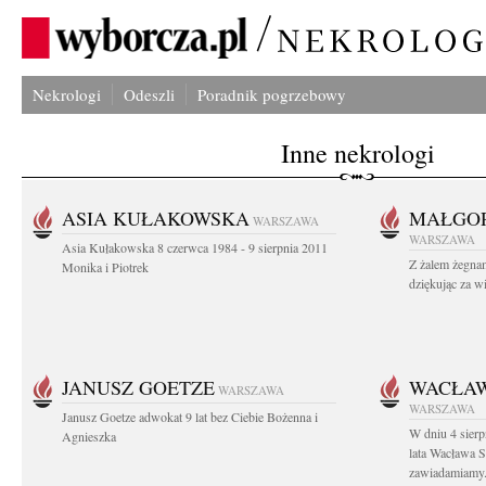
Nekrologi
Odeszli
Poradnik pogrzebowy
Inne nekrologi
ASIA KUŁAKOWSKA
MAŁGOR
WARSZAWA
WARSZAWA
Asia Kułakowska 8 czerwca 1984 - 9 sierpnia 2011
Z żalem żegnam
Monika i Piotrek
dziękując za w
JANUSZ GOETZE
WACŁAW
WARSZAWA
WARSZAWA
Janusz Goetze adwokat 9 lat bez Ciebie Bożenna i
W dniu 4 sier
Agnieszka
lata Wacława 
zawiadamiamy.