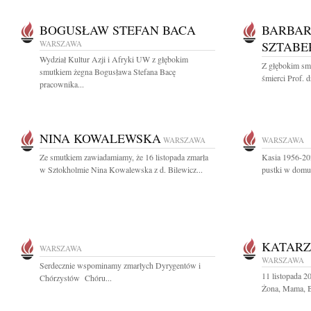
BOGUSŁAW STEFAN BACA
BARBAR
WARSZAWA
SZTABE
Wydział Kultur Azji i Afryki UW z głębokim
Z głębokim sm
smutkiem żegna Bogusława Stefana Bacę
śmierci Prof. d
pracownika...
NINA KOWALEWSKA
WARSZAWA
WARSZAWA
Ze smutkiem zawiadamiamy, że 16 listopada zmarła
Kasia 1956-202
w Sztokholmie Nina Kowalewska z d. Bilewicz...
pustki w dom
KATAR
WARSZAWA
WARSZAWA
Serdecznie wspominamy zmarłych Dyrygentów i
11 listopada 
Chórzystów Chóru...
Żona, Mama, Ba