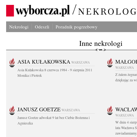
Nekrologi
Odeszli
Poradnik pogrzebowy
Inne nekrologi
ASIA KUŁAKOWSKA
MAŁGOR
WARSZAWA
WARSZAWA
Asia Kułakowska 8 czerwca 1984 - 9 sierpnia 2011
Z żalem żegnam
Monika i Piotrek
dziękując za w
JANUSZ GOETZE
WACŁAW
WARSZAWA
WARSZAWA
Janusz Goetze adwokat 9 lat bez Ciebie Bożenna i
W dniu 4 sier
Agnieszka
lata Wacława 
zawiadamiamy.