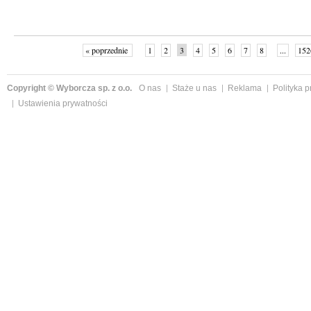
« poprzednie
1
2
3
4
5
6
7
8
...
152
Copyright © Wyborcza sp. z o.o.
O nas
Staże u nas
Reklama
Polityka 
Ustawienia prywatności