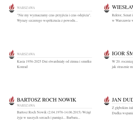
WIESŁA
WARSZAWA
"Nie my wyznaczamy czas przyjścia i czas odejścia".
Rektor, Senat
Wyrazy szczerego współczucia z powodu...
w Warszawie wr
IGOR Ś
WARSZAWA
Kasia 1956-2025 Dni stwardniały od zimna i smutku
W 20. rocznicę
Konrad
jak strasznie m
BARTOSZ ROCH NOWIK
JAN DU
WARSZAWA
Z głębokim ża
Bartosz Roch Nowik (2.04.1976-14.06.2015) Wciąż
Dudka wspaniał
żyje w naszych sercach i pamięci... Barbara...