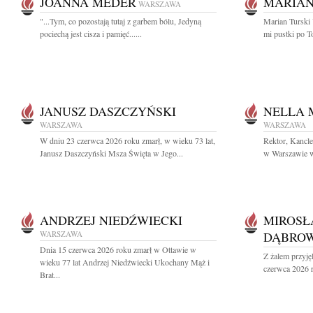
JOANNA MEDER
MARIAN
WARSZAWA
"...Tym, co pozostają tutaj z garbem bólu, Jedyną
Marian Turski 
pociechą jest cisza i pamięć......
mi pustki po T
JANUSZ DASZCZYŃSKI
NELLA
WARSZAWA
WARSZAWA
W dniu 23 czerwca 2026 roku zmarł, w wieku 73 lat,
Rektor, Kancl
Janusz Daszczyński Msza Święta w Jego...
w Warszawie wr
ANDRZEJ NIEDŹWIECKI
MIROSŁ
WARSZAWA
DĄBROW
Dnia 15 czerwca 2026 roku zmarł w Ottawie w
Z żalem przyję
wieku 77 lat Andrzej Niedźwiecki Ukochany Mąż i
czerwca 2026 r
Brat...