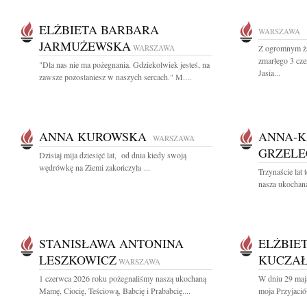
ELŻBIETA BARBARA
WARSZAWA
JARMUŻEWSKA
WARSZAWA
Z ogromnym ża
zmarłego 3 cz
"Dla nas nie ma pożegnania. Gdziekolwiek jesteś, na
Jasia...
zawsze pozostaniesz w naszych sercach." M....
ANNA KUROWSKA
ANNA-K
WARSZAWA
GRZEL
Dzisiaj mija dziesięć lat, od dnia kiedy swoją
wędrówkę na Ziemi zakończyła ...
Trzynaście lat
nasza ukochana
STANISŁAWA ANTONINA
ELŻBIE
LESZKOWICZ
KUCZA
WARSZAWA
1 czerwca 2026 roku pożegnaliśmy naszą ukochaną
W dniu 29 maj
Mamę, Ciocię, Teściową, Babcię i Prababcię....
moja Przyjaciół