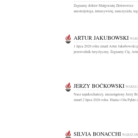
Żegnamy doktor Małgorzatę Złotorowicz
anestezjologa, intensywistę, nauczyciela, leg
ARTUR JAKUBOWSKI
WAR
1 lipca 2026 roku zmarł Artur Jakubowski 
przewodnik turystyczny. Żegnamy Cię, Artur
JERZY BOĆKOWSKI
WARSZ
Nasz najukochańszy, niezastąpiony Jerzy 
zmarł 2 lipca 2026 roku. Hania i Ola Pękło c
SILVIA BONACCHI
WARSZA