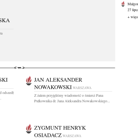
Małgor
27 lipc
+ więc
SKA
za
SKI
JAN ALEKSANDER
NOWAKOWSKI
WARSZAWA
ąd odszedł
Z żalem przyjęliśmy wiadomość o śmierci Pana
.
Pułkownika dr. Jana Aleksandra Nowakowskiego...
ZYGMUNT HENRYK
OSIADACZ
WARSZAWA