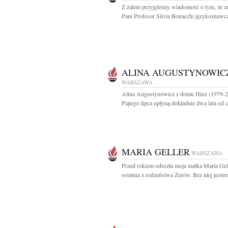
Z żalem przyjęliśmy wiadomość o tym, że z
Pani Profesor Silvia Bonacchi językoznawczy
ALINA AUGUSTYNOWIC
WARSZAWA
Alina Augustynowicz z domu Hinz (1979-
Piątego lipca upłyną dokładnie dwa lata od c
MARIA GELLER
WARSZAWA
Przed rokiem odeszła moja matka Maria Gel
ostatnia z rodzeństwa Żerów. Bez niej jestem