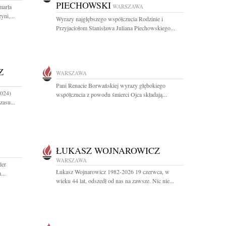
PIECHOWSKI
marła
WARSZAWA
ni,...
Wyrazy najgłębszego współczucia Rodzinie i
Przyjaciołom Stanisława Juliana Piechowskiego...
Z
WARSZAWA
Pani Renacie Borwańskiej wyrazy głębokiego
2024)
współczucia z powodu śmierci Ojca składają...
zasu...
ŁUKASZ WOJNAROWICZ
WARSZAWA
ler
Łukasz Wojnarowicz 1982-2026 19 czerwca, w
...
wieku 44 lat, odszedł od nas na zawsze. Nic nie...