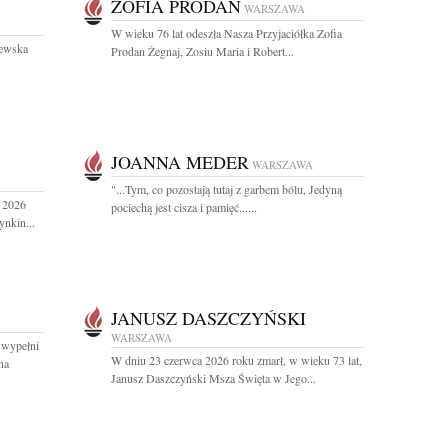
ZOFIA PRODAN
WARSZAWA
W wieku 76 lat odeszła Nasza Przyjaciółka Zofia
jewska
Prodan Żegnaj, Zosiu Maria i Robert...
JOANNA MEDER
WARSZAWA
"...Tym, co pozostają tutaj z garbem bólu, Jedyną
a 2026
pociechą jest cisza i pamięć......
ynkin...
JANUSZ DASZCZYŃSKI
WARSZAWA
e wypełni
W dniu 23 czerwca 2026 roku zmarł, w wieku 73 lat,
na
Janusz Daszczyński Msza Święta w Jego...