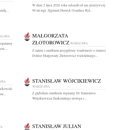
W dniu 2 lipca 2026 roku odszedł od nas przeżywszy
endę...
90 lat mgr. Zygmunt Henryk Osiadacz Był...
MAŁGORZATA
SZAWA
ZŁOTOROWICZ
popularny
WARSZAWA
ze....
Z żalem i smutkiem przyjęliśmy wiadomość o śmierci
Doktor Małgorzaty Złotorowicz wieloletniego...
STANISŁAW WÓJCIKIEWICZ
AWA
WARSZAWA
Boćkowski
Z głębokim smutkiem żegnamy Dr Stanisława
ne...
Wójcikiewicza Znakomitego urologa i...
STANISŁAW JULIAN
WA