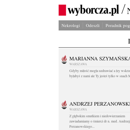
Nekrologi
Odeszli
Poradnik po
MARIANNA SZYMAŃSK
WARSZAWA
Gdyby miłość mogła uzdrawiać a łzy wskrz
byłabyś z nami ale Ty jesteś tylko w snach M
ANDRZEJ PERZANOWSK
WARSZAWA
Z głębokim smutkiem i niedowierzaniem
zawiadamiamy o śmierci dr n. med. Andrzej
Perzanowskiego...