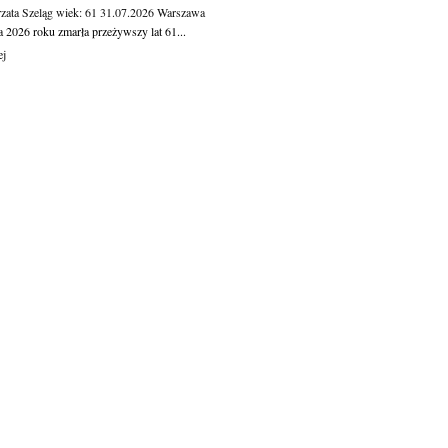
zata Szeląg
wiek: 61
31.07.2026
Warszawa
a 2026 roku zmarła przeżywszy lat 61...
ej