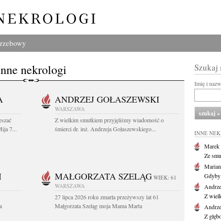
grzebowy
Inne nekrologi
Szukaj
Imię i naz
A
ANDRZEJ GOŁASZEWSKI
WARSZAWA
eszać
Z wielkim smutkiem przyjęliśmy wiadomość o
ija 7...
śmierci dr. inż. Andrzeja Gołaszewskiego...
INNE NE
Marek 
Ze smu
Marian
I
MAŁGORZATA SZELĄG
Gdyby 
WIEK: 61
WARSZAWA
Andrze
Z wiel
27 lipca 2026 roku zmarła przeżywszy lat 61
a
Małgorzata Szeląg moja Mama Marta
Andrze
Z głęb