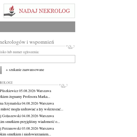
 nekrologów i wspomnień
wisko lub numer ogłoszenia:
+ szukanie zaawansowane
KROLOGI
Pliszkiewicz
05.08.2026
Warszawa
tkiem żegnamy Profesora Marka...
na Szymańska
04.08.2026
Warszawa
miłość mogła uzdrawiać a łzy wskrzeszać...
j Gołaszewski
04.08.2026
Warszawa
kim smutkiem przyjęliśmy wiadomość o...
j Perzanowski
03.08.2026
Warszawa
okim smutkiem i niedowierzaniem...