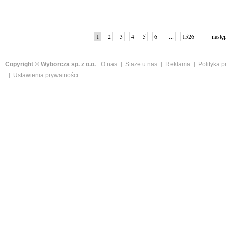
1
2
3
4
5
6
...
1526
nastę
Copyright © Wyborcza sp. z o.o.
O nas
Staże u nas
Reklama
Polityka 
Ustawienia prywatności