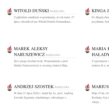
WITOLD DUŃSKI
KINGA 
WARSZAWA
Z głębokim smutkiem wspominamy, że rok temu, 27
Po długiej cho
lipca, odszedł od nas Witold Duński Dziennikarz...
psychiatra, by
MAREK ALEKSY
MARIA 
NARUSZEWICZ
HAŁADY
WARSZAWA
Żył z pasją i kochał świat. Wspomnienie o prof.
Z ogromnym s
Marku Naruszewiczu w rocznicę śmierci Mija...
śmierci dr n. 
ANDRZEJ SZOSTEK
MARIUS
WARSZAWA
W dniu 21 lipca 2026 r. zmarł Śp. ks. prof. Andrzej
Mija 19 lat, o
Szostek Żegnamy szlachetnego, odważnego i...
Kochany Syn i
Alicja...