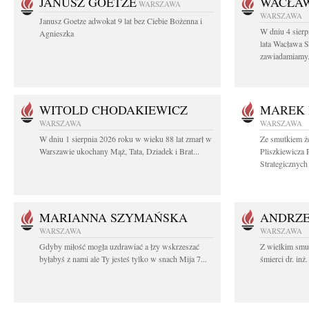
JANUSZ GOETZE
WACŁAW
WARSZAWA
WARSZAWA
Janusz Goetze adwokat 9 lat bez Ciebie Bożenna i
W dniu 4 sier
Agnieszka
lata Wacława 
zawiadamiamy.
WITOLD CHODAKIEWICZ
MAREK 
WARSZAWA
WARSZAWA
W dniu 1 sierpnia 2026 roku w wieku 88 lat zmarł w
Ze smutkiem ż
Warszawie ukochany Mąż, Tata, Dziadek i Brat...
Pliszkiewicza 
Strategicznych i
MARIANNA SZYMAŃSKA
ANDRZE
WARSZAWA
WARSZAWA
Gdyby miłość mogła uzdrawiać a łzy wskrzeszać
Z wielkim smu
byłabyś z nami ale Ty jesteś tylko w snach Mija 7...
śmierci dr. in