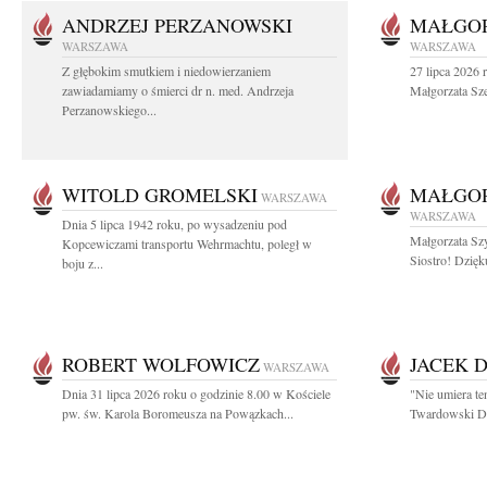
ANDRZEJ PERZANOWSKI
MAŁGOR
WARSZAWA
WARSZAWA
Z głębokim smutkiem i niedowierzaniem
27 lipca 2026 
zawiadamiamy o śmierci dr n. med. Andrzeja
Małgorzata Sz
Perzanowskiego...
WITOLD GROMELSKI
MAŁGO
WARSZAWA
WARSZAWA
Dnia 5 lipca 1942 roku, po wysadzeniu pod
Małgorzata Sz
Kopcewiczami transportu Wehrmachtu, poległ w
Siostro! Dzięk
boju z...
ROBERT WOLFOWICZ
JACEK 
WARSZAWA
Dnia 31 lipca 2026 roku o godzinie 8.00 w Kościele
"Nie umiera te
pw. św. Karola Boromeusza na Powązkach...
Twardowski Dzi