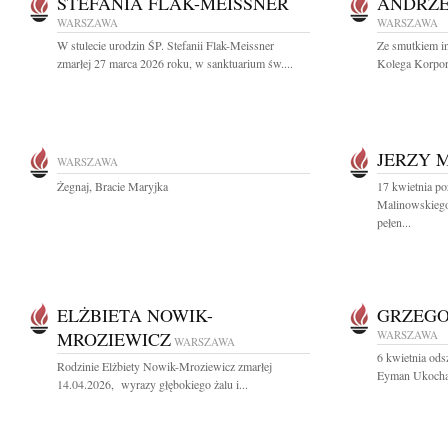
STEFANIA FLAK-MEISSNER
ANDRZE
WARSZAWA
WARSZAWA
W stulecie urodzin ŚP. Stefanii Flak-Meissner
Ze smutkiem i
zmarłej 27 marca 2026 roku, w sanktuarium św....
Kolega Korpor
JERZY 
WARSZAWA
Żegnaj, Bracie Maryjka
17 kwietnia po
Malinowskiego
pełen...
ELŻBIETA NOWIK-
GRZEG
MROZIEWICZ
WARSZAWA
WARSZAWA
6 kwietnia ods
Rodzinie Elżbiety Nowik-Mroziewicz zmarłej
Eyman Ukochany
14.04.2026, wyrazy głębokiego żalu i...