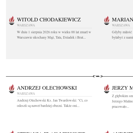
WITOLD CHODAKIEWICZ
MARIA
WARSZAWA
WARSZAWA
W dniu 1 sierpnia 2026 roku w wieku 88 lat zmarł w
Gdyby miłość 
Warszawie ukochany Mąż, Tata, Dziadek i Brat...
byłabyś z nami 
ANDRZEJ OLECHOWSKI
JERZY 
WARSZAWA
Z głębokim smu
Andrzej Olechowski Ks. Jan Twardowski: "Ci, co
Jerzego Malin
odeszli są nawet bardziej obecni. Także oni...
pracowało...