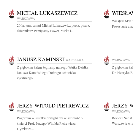
MICHAŁ ŁUKASZEWICZ
WIESŁA
WARSZAWA
Wiesław Myśliw
20 lat temu zmarł Michał Łukaszewicz poeta, pisarz,
Pozostanie z n
dziennikarz Pamiętamy Paweł, Mirka i...
JANUSZ KAMIŃSKI
WARSZAWA
WARSZAWA
Z głębokim żalem żegnamy naszego Wujka Dzidka
Z głębokim ża
Janusza Kamińskiego Dobrego człowieka,
Dr. Henryka B
życzliwego...
JERZY WITOLD PIETREWICZ
JERZY 
WARSZAWA
WARSZAWA
Pogrążeni w smutku przyjęliśmy wiadomość o
Rektor i Sena
śmierci Prof. Jerzego Witolda Pietrewicza
Warszawie wraz
Dyrektora...