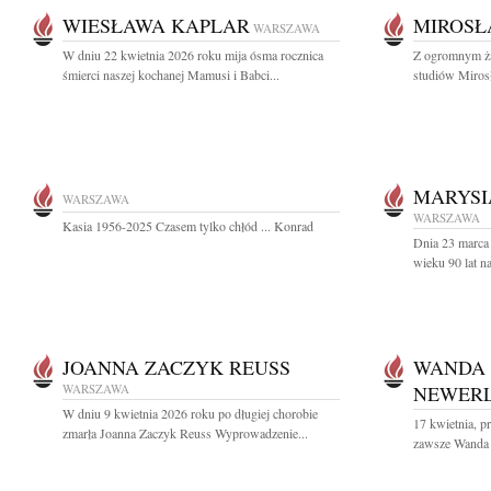
WIESŁAWA KAPLAR
MIROSŁ
WARSZAWA
W dniu 22 kwietnia 2026 roku mija ósma rocznica
Z ogromnym ża
śmierci naszej kochanej Mamusi i Babci...
studiów Miros
MARYSI
WARSZAWA
WARSZAWA
Kasia 1956-2025 Czasem tylko chłód ... Konrad
Dnia 23 marca
wieku 90 lat n
JOANNA ZACZYK REUSS
WANDA
WARSZAWA
NEWER
W dniu 9 kwietnia 2026 roku po długiej chorobie
17 kwietnia, pr
zmarła Joanna Zaczyk Reuss Wyprowadzenie...
zawsze Wanda