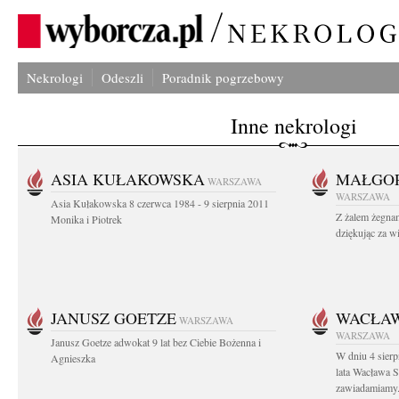
Nekrologi
Odeszli
Poradnik pogrzebowy
Inne nekrologi
ASIA KUŁAKOWSKA
MAŁGOR
WARSZAWA
WARSZAWA
Asia Kułakowska 8 czerwca 1984 - 9 sierpnia 2011
Z żalem żegnam
Monika i Piotrek
dziękując za w
JANUSZ GOETZE
WACŁAW
WARSZAWA
WARSZAWA
Janusz Goetze adwokat 9 lat bez Ciebie Bożenna i
W dniu 4 sier
Agnieszka
lata Wacława 
zawiadamiamy.