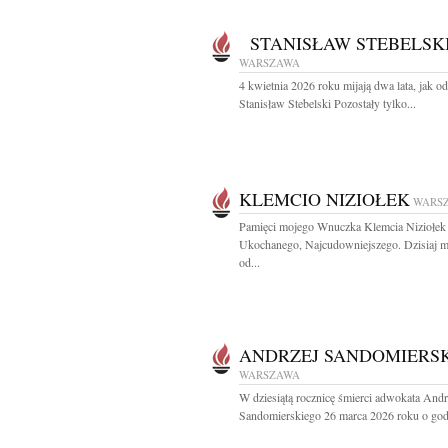
STANISŁAW STEBELSK
WARSZAWA
4 kwietnia 2026 roku mijają dwa lata, jak o
Stanisław Stebelski Pozostały tylko...
KLEMCIO NIZIOŁEK
WARS
Pamięci mojego Wnuczka Klemcia Niziołek
Ukochanego, Najcudowniejszego. Dzisiaj mi
od...
ANDRZEJ SANDOMIERSK
WARSZAWA
W dziesiątą rocznicę śmierci adwokata Andr
Sandomierskiego 26 marca 2026 roku o godz