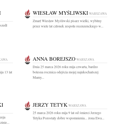
I
WIESŁAW MYŚLIWSKI
WARSZAWA
Zmarł Wiesław Myśliwski pisarz wielki, wybitny
dszedł
przez wiele lat członek zespołu recenzenckiego w...
ANNA BOREJSZO
ZAWA
WARSZAWA
Dnia 25 marca 2026 roku mija czwarta, bardzo
ja 13 lat
bolesna rocznica odejścia mojej najukochańszej
Mamy...
I
JERZY TETYK
WARSZAWA
25 marca 2026 roku mija 9 lat od śmierci Jerzego
zeja
Tetyka Pozostały dobre wspomnienia... żona Ewa...
inie...