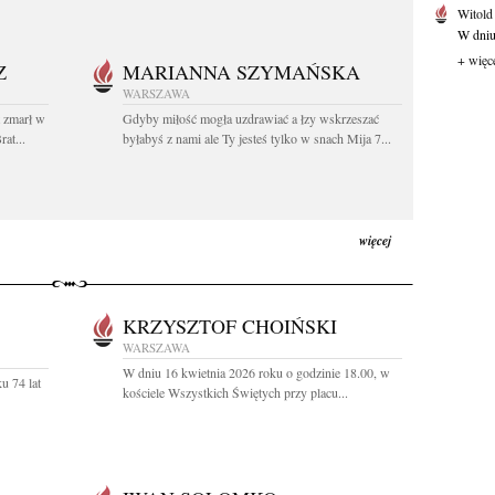
Witold
W dniu 
+ więc
Z
MARIANNA SZYMAŃSKA
WARSZAWA
t zmarł w
Gdyby miłość mogła uzdrawiać a łzy wskrzeszać
at...
byłabyś z nami ale Ty jesteś tylko w snach Mija 7...
więcej
KRZYSZTOF CHOIŃSKI
WARSZAWA
W dniu 16 kwietnia 2026 roku o godzinie 18.00, w
u 74 lat
kościele Wszystkich Świętych przy placu...