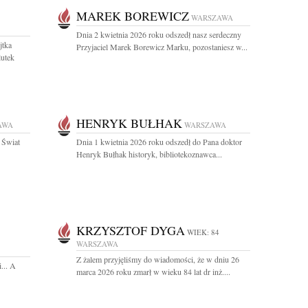
MAREK BOREWICZ
WARSZAWA
Dnia 2 kwietnia 2026 roku odszedł nasz serdeczny
jtka
Przyjaciel Marek Borewicz Marku, pozostaniesz w...
lutek
HENRYK BUŁHAK
AWA
WARSZAWA
 Świat
Dnia 1 kwietnia 2026 roku odszedł do Pana doktor
Henryk Bułhak historyk, bibliotekoznawca...
KRZYSZTOF DYGA
WIEK: 84
WARSZAWA
Z żalem przyjęliśmy do wiadomości, że w dniu 26
... A
marca 2026 roku zmarł w wieku 84 lat dr inż....