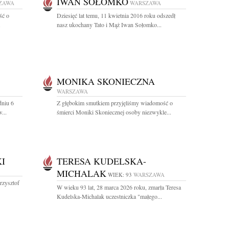
IWAN SOŁOMKO
ZAWA
WARSZAWA
ść o
Dziesięć lat temu, 11 kwietnia 2016 roku odszedł
.
nasz ukochany Tato i Mąż Iwan Sołomko...
MONIKA SKONIECZNA
WARSZAWA
dniu 6
Z głębokim smutkiem przyjęliśmy wiadomość o
...
śmierci Moniki Skoniecznej osoby niezwykle...
I
TERESA KUDELSKA-
MICHALAK
WIEK: 93
WARSZAWA
rzysztof
W wieku 93 lat, 28 marca 2026 roku, zmarła Teresa
Kudelska-Michalak uczestniczka "małego...