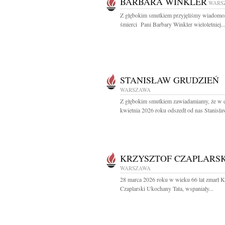
BARBARA WINKLER
WARS
Z głębokim smutkiem przyjęliśmy wiadomo
śmierci Pani Barbary Winkler wieloletniej..
STANISŁAW GRUDZIEŃ
WARSZAWA
Z głębokim smutkiem zawiadamiamy, że w 
kwietnia 2026 roku odszedł od nas Stanisław
KRZYSZTOF CZAPLARSK
WARSZAWA
28 marca 2026 roku w wieku 66 lat zmarł K
Czaplarski Ukochany Tata, wspaniały...