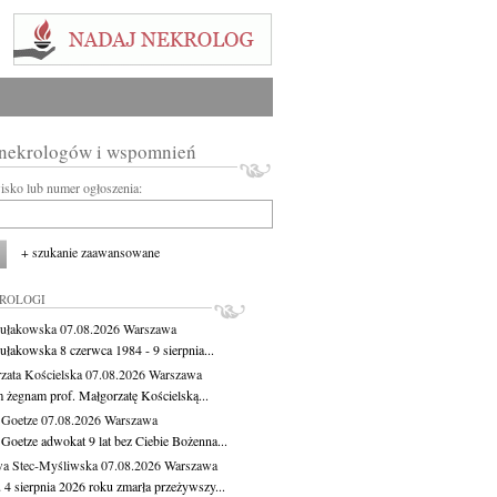
 nekrologów i wspomnień
wisko lub numer ogłoszenia:
+ szukanie zaawansowane
KROLOGI
ułakowska
07.08.2026
Warszawa
ułakowska 8 czerwca 1984 - 9 sierpnia...
zata Kościelska
07.08.2026
Warszawa
m żegnam prof. Małgorzatę Kościelską...
 Goetze
07.08.2026
Warszawa
 Goetze adwokat 9 lat bez Ciebie Bożenna...
a Stec-Myśliwska
07.08.2026
Warszawa
 4 sierpnia 2026 roku zmarła przeżywszy...