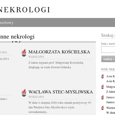
grzebowy
Inne nekrologi
Szukaj
Imię i naz
MAŁGORZATA KOŚCIELSKA
ZAWA
WARSZAWA
nia 2011
Z żalem żegnam prof. Małgorzatę Kościelską
dziękując za wiele Dorota Orlińska
INNE NE
Asia K
Asia K
Małgor
WACŁAWA STEC-MYŚLIWSKA
Z żale
WARSZAWA
Janusz
enna i
Janusz
W dniu 4 sierpnia 2026 roku zmarła przeżywszy 93
lata Wacława Stec-Myśliwska o czym
Wacław
zawiadamiamy...
W dniu