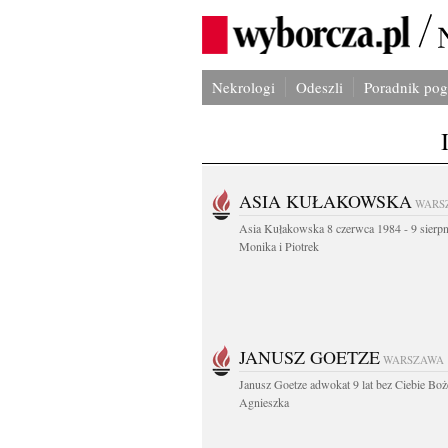
Nekrologi
Odeszli
Poradnik po
ASIA KUŁAKOWSKA
WARS
Asia Kułakowska 8 czerwca 1984 - 9 sierp
Monika i Piotrek
JANUSZ GOETZE
WARSZAWA
Janusz Goetze adwokat 9 lat bez Ciebie Boż
Agnieszka