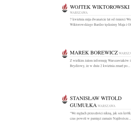
WOJTEK WIKTOROWSKI
WARSZAWA
7 kwietnia mija dwanaście lat od śmierci Wo
Wiktorowskiego Bardzo tęsknimy Maja i O
MAREK BOREWICZ
WARSZ
Z wielkim żalem informuję Warszawiaków i
Brydżowy, że w dniu 2 kwietnia zmarł po...
STANISŁAW WITOLD
GUMUŁKA
WARSZAWA
"We mgłach przeszłości nikną, jak sen krótki
czas powoli w pamięci zamaże Najdroższe...