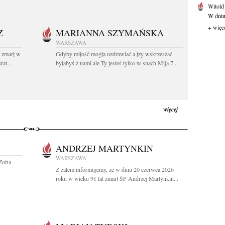
Witold
W dniu 
+ więc
Z
MARIANNA SZYMAŃSKA
WARSZAWA
t zmarł w
Gdyby miłość mogła uzdrawiać a łzy wskrzeszać
at...
byłabyś z nami ale Ty jesteś tylko w snach Mija 7...
więcej
ANDRZEJ MARTYNKIN
WARSZAWA
Zofia
Z żalem informujemy, że w dniu 20 czerwca 2026
roku w wieku 91 lat zmarł ŚP Andrzej Martynkin...