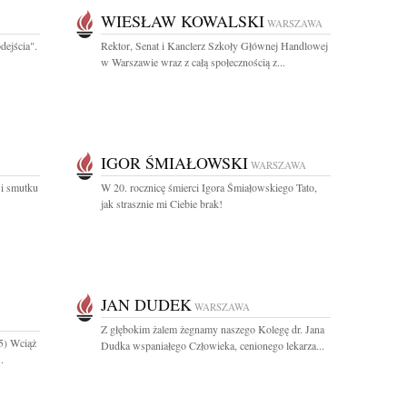
WIESŁAW KOWALSKI
WARSZAWA
dejścia".
Rektor, Senat i Kanclerz Szkoły Głównej Handlowej
w Warszawie wraz z całą społecznością z...
IGOR ŚMIAŁOWSKI
WARSZAWA
 i smutku
W 20. rocznicę śmierci Igora Śmiałowskiego Tato,
jak strasznie mi Ciebie brak!
JAN DUDEK
WARSZAWA
Z głębokim żalem żegnamy naszego Kolegę dr. Jana
5) Wciąż
Dudka wspaniałego Człowieka, cenionego lekarza...
.