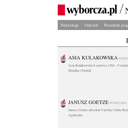
Nekrologi
Odeszli
Poradnik po
ASIA KUŁAKOWSKA
WARS
Asia Kułakowska 8 czerwca 1984 - 9 sierp
Monika i Piotrek
JANUSZ GOETZE
WARSZAWA
Janusz Goetze adwokat 9 lat bez Ciebie Boż
Agnieszka