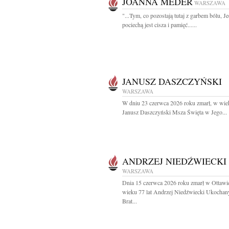
JOANNA MEDER
WARSZAWA
"...Tym, co pozostają tutaj z garbem bólu, J
pociechą jest cisza i pamięć......
JANUSZ DASZCZYŃSKI
WARSZAWA
W dniu 23 czerwca 2026 roku zmarł, w wiek
Janusz Daszczyński Msza Święta w Jego...
ANDRZEJ NIEDŹWIECKI
WARSZAWA
Dnia 15 czerwca 2026 roku zmarł w Ottawi
wieku 77 lat Andrzej Niedźwiecki Ukochan
Brat...