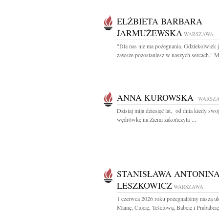
ELŻBIETA BARBARA
JARMUŻEWSKA
WARSZAWA
"Dla nas nie ma pożegnania. Gdziekolwiek j
zawsze pozostaniesz w naszych sercach." M.
ANNA KUROWSKA
WARSZ
Dzisiaj mija dziesięć lat, od dnia kiedy swo
wędrówkę na Ziemi zakończyła ...
STANISŁAWA ANTONIN
LESZKOWICZ
WARSZAWA
1 czerwca 2026 roku pożegnaliśmy naszą u
Mamę, Ciocię, Teściową, Babcię i Prababcię.