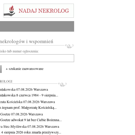
 nekrologów i wspomnień
wisko lub numer ogłoszenia:
+ szukanie zaawansowane
KROLOGI
ułakowska
07.08.2026
Warszawa
ułakowska 8 czerwca 1984 - 9 sierpnia...
zata Kościelska
07.08.2026
Warszawa
m żegnam prof. Małgorzatę Kościelską...
 Goetze
07.08.2026
Warszawa
 Goetze adwokat 9 lat bez Ciebie Bożenna...
a Stec-Myśliwska
07.08.2026
Warszawa
 4 sierpnia 2026 roku zmarła przeżywszy...