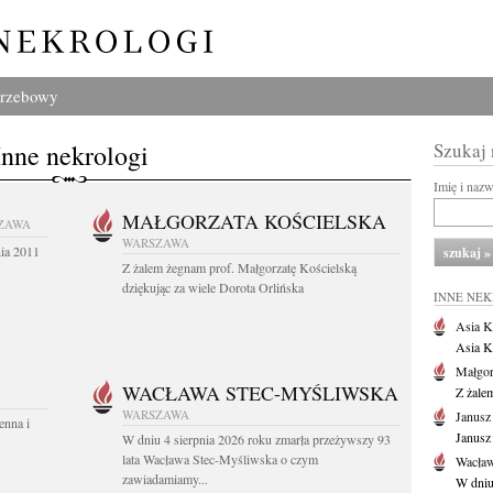
grzebowy
Inne nekrologi
Szukaj
Imię i naz
MAŁGORZATA KOŚCIELSKA
ZAWA
WARSZAWA
nia 2011
Z żalem żegnam prof. Małgorzatę Kościelską
dziękując za wiele Dorota Orlińska
INNE NE
Asia K
Asia K
Małgor
WACŁAWA STEC-MYŚLIWSKA
Z żale
WARSZAWA
Janusz
enna i
Janusz
W dniu 4 sierpnia 2026 roku zmarła przeżywszy 93
lata Wacława Stec-Myśliwska o czym
Wacław
zawiadamiamy...
W dniu