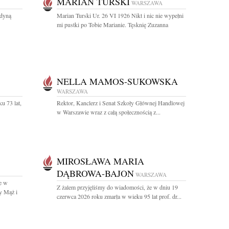
MARIAN TURSKI
WARSZAWA
edyną
Marian Turski Ur. 26 VI 1926 Nikt i nic nie wypełni
mi pustki po Tobie Marianie. Tęsknię Zuzanna
NELLA MAMOS-SUKOWSKA
WARSZAWA
u 73 lat,
Rektor, Kanclerz i Senat Szkoły Głównej Handlowej
w Warszawie wraz z całą społecznością z...
MIROSŁAWA MARIA
DĄBROWA-BAJON
WARSZAWA
e w
Z żalem przyjęliśmy do wiadomości, że w dniu 19
y Mąż i
czerwca 2026 roku zmarła w wieku 95 lat prof. dr...