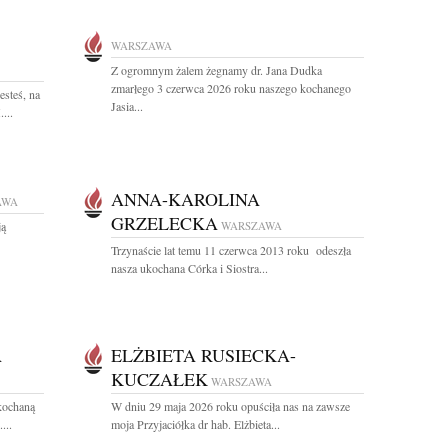
WARSZAWA
Z ogromnym żalem żegnamy dr. Jana Dudka
zmarłego 3 czerwca 2026 roku naszego kochanego
esteś, na
Jasia...
...
ANNA-KAROLINA
AWA
GRZELECKA
ją
WARSZAWA
Trzynaście lat temu 11 czerwca 2013 roku odeszła
nasza ukochana Córka i Siostra...
A
ELŻBIETA RUSIECKA-
KUCZAŁEK
WARSZAWA
kochaną
W dniu 29 maja 2026 roku opuściła nas na zawsze
...
moja Przyjaciółka dr hab. Elżbieta...