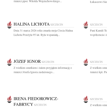
śmierci ppor. Witolda Wojciechowskiego...
Łukaszowi Siec
HALINA LICHOTA
SZCZECIN
SZCZECIN
Dnia 31 marca 2026 roku zmarła moja Ciocia Halina
Pani Kamili Tr
Lichota Przeżyła 95 lat. Była wspaniałą...
współczucia i 
JÓZEF IGNOR
SZCZECIN
SZCZECIN
Z wielkim smutkiem i żalem przyjąłem informację o
Z wielkim smut
śmierci Józefa Ignora zasłużonego...
śmierci kpt. Pi
IRENA FIEDOROWICZ-
SZCZECIN
FABRYCY
SZCZECIN
Z wielkim smut