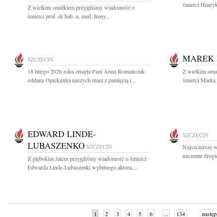
śmierci Henryk
Z wielkim smutkiem przyjęliśmy wiadomość o
śmierci prof. dr hab. n. med. Ireny...
MAREK 
SZCZECIN
18 lutego 2026 roku zmarła Pani Anna Romańczuk
Z wielkim smut
oddana Opiekunka naszych mam z pamięcią i...
śmierci Marka 
EDWARD LINDE-
SZCZECIN
LUBASZENKO
SZCZECIN
Najszczersze w
naszemu drogi
Z głębokim żalem przyjęliśmy wiadomość o śmierci
Edwarda Linde-Lubaszenki wybitnego aktora,...
1
2
3
4
5
6
...
134
następ