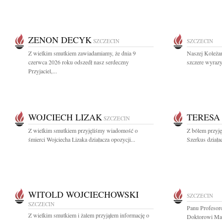
ZENON DECYK
SZCZECIN
SZCZECIN
Z wielkim smutkiem zawiadamiamy, że dnia 9
Naszej Koleża
czerwca 2026 roku odszedł nasz serdeczny
szczere wyrazy
Przyjaciel,...
WOJCIECH LIZAK
TERESA
SZCZECIN
Z wielkim smutkiem przyjęliśmy wiadomość o
Z bólem przyj
śmierci Wojciecha Lizaka działacza opozycji...
Szerkus działac
WITOLD WOJCIECHOWSKI
SZCZECIN
SZCZECIN
Panu Profesor
Z wielkim smutkiem i żalem przyjąłem informację o
Doktorowi Ma