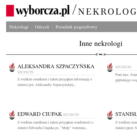
Nekrologi
Odeszli
Poradnik pogrzebowy
Inne nekrologi
ALEKSANDRA SZPACZYŃSKA
SZCZECIN
SZCZECIN
Pani mec. Joa
Z wielkim smutkiem i żalem przyjąłem informację o
głębokiego wsp
śmierci por. Aleksandry Szpaczyńskiej...
EDWARD CIUPAK
STANIS
SZCZECIN
Z wielkim smutkiem i żalem przyjąłem wiadomość o
Z wielkim smut
śmierci Edwarda Ciupaka ps. "Mały" weterana...
śmierci ppor. S