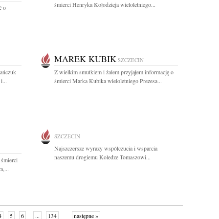
śmierci Henryka Kołodzieja wieloletniego...
ć o
MAREK KUBIK
SZCZECIN
mańczuk
Z wielkim smutkiem i żalem przyjąłem informację o
...
śmierci Marka Kubika wieloletniego Prezesa...
SZCZECIN
Najszczersze wyrazy współczucia i wsparcia
naszemu drogiemu Koledze Tomaszowi...
 śmierci
,...
4
5
6
...
134
następne »