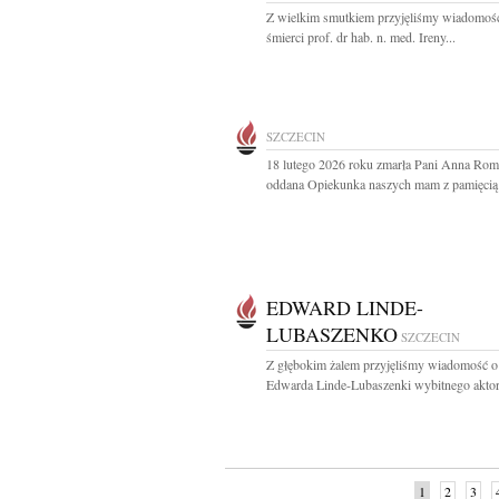
Z wielkim smutkiem przyjęliśmy wiadomoś
śmierci prof. dr hab. n. med. Ireny...
SZCZECIN
18 lutego 2026 roku zmarła Pani Anna Ro
oddana Opiekunka naszych mam z pamięcią i
EDWARD LINDE-
LUBASZENKO
SZCZECIN
Z głębokim żalem przyjęliśmy wiadomość o
Edwarda Linde-Lubaszenki wybitnego aktora
1
2
3