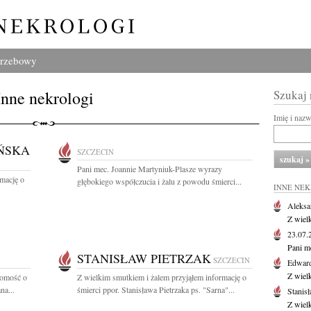
grzebowy
Inne nekrologi
Szukaj
Imię i naz
ŃSKA
SZCZECIN
Pani mec. Joannie Martyniuk-Plasze wyrazy
rmację o
głębokiego współczucia i żalu z powodu śmierci...
INNE NE
Aleksa
Z wiel
23.07
Pani m
STANISŁAW PIETRZAK
SZCZECIN
Edwar
Z wiel
domość o
Z wielkim smutkiem i żalem przyjąłem informację o
na...
śmierci ppor. Stanisława Pietrzaka ps. "Sarna"...
Stanisł
Z wiel