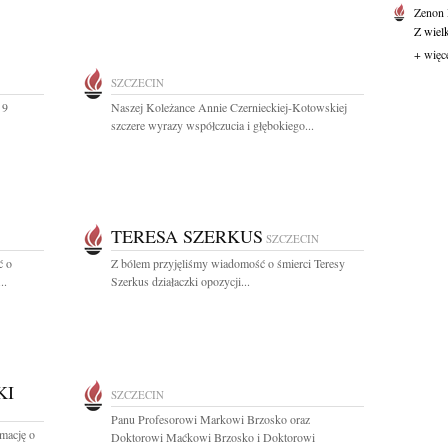
Zenon
Z wiel
+ więc
SZCZECIN
 9
Naszej Koleżance Annie Czernieckiej-Kotowskiej
szczere wyrazy współczucia i głębokiego...
TERESA SZERKUS
SZCZECIN
ć o
Z bólem przyjęliśmy wiadomość o śmierci Teresy
..
Szerkus działaczki opozycji...
KI
SZCZECIN
Panu Profesorowi Markowi Brzosko oraz
rmację o
Doktorowi Maćkowi Brzosko i Doktorowi