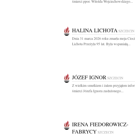
śmierci ppor. Witolda Wojciechowskiego...
HALINA LICHOTA
SZCZECIN
Dnia 31 marca 2026 roku zmarła moja Cioci
Lichota Przeżyła 95 lat. Była wspaniałą...
JÓZEF IGNOR
SZCZECIN
Z wielkim smutkiem i żalem przyjąłem info
śmierci Józefa Ignora zasłużonego...
IRENA FIEDOROWICZ-
FABRYCY
SZCZECIN