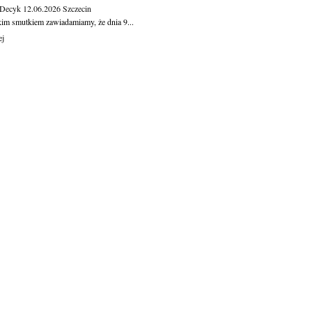
 Decyk
12.06.2026
Szczecin
kim smutkiem zawiadamiamy, że dnia 9...
ej