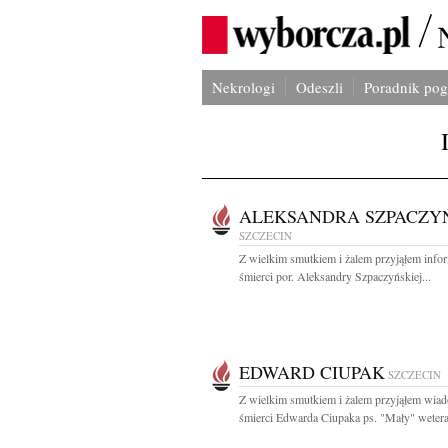
Nekrologi
Odeszli
Poradnik po
ALEKSANDRA SZPACZY
SZCZECIN
Z wielkim smutkiem i żalem przyjąłem info
śmierci por. Aleksandry Szpaczyńskiej...
EDWARD CIUPAK
SZCZECIN
Z wielkim smutkiem i żalem przyjąłem wia
śmierci Edwarda Ciupaka ps. "Mały" wetera