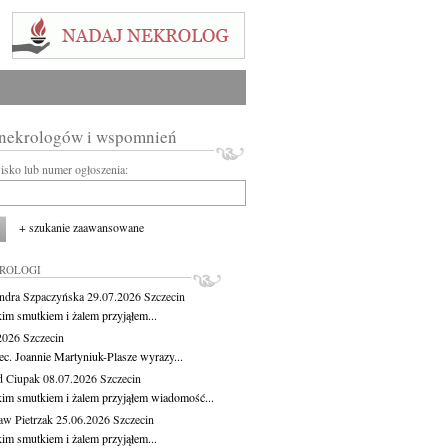
 nekrologów i wspomnień
wisko lub numer ogłoszenia:
+ szukanie zaawansowane
KROLOGI
ndra Szpaczyńska
29.07.2026
Szczecin
kim smutkiem i żalem przyjąłem...
.2026
Szczecin
ec. Joannie Martyniuk-Plasze wyrazy...
d Ciupak
08.07.2026
Szczecin
kim smutkiem i żalem przyjąłem wiadomość...
aw Pietrzak
25.06.2026
Szczecin
kim smutkiem i żalem przyjąłem...