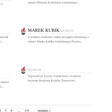
śmierci Henryka Kołodzieja wieloletniego...
ć o
MAREK KUBIK
SZCZECIN
mańczuk
Z wielkim smutkiem i żalem przyjąłem informację o
...
śmierci Marka Kubika wieloletniego Prezesa...
SZCZECIN
Najszczersze wyrazy współczucia i wsparcia
naszemu drogiemu Koledze Tomaszowi...
 śmierci
,...
4
5
6
...
134
następne »