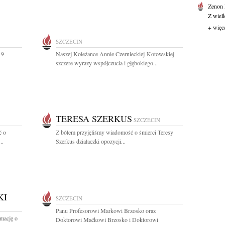
Zenon
Z wiel
+ więc
SZCZECIN
 9
Naszej Koleżance Annie Czernieckiej-Kotowskiej
szczere wyrazy współczucia i głębokiego...
TERESA SZERKUS
SZCZECIN
ć o
Z bólem przyjęliśmy wiadomość o śmierci Teresy
..
Szerkus działaczki opozycji...
KI
SZCZECIN
Panu Profesorowi Markowi Brzosko oraz
rmację o
Doktorowi Maćkowi Brzosko i Doktorowi