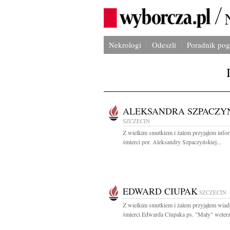
Nekrologi
Odeszli
Poradnik po
ALEKSANDRA SZPACZY
SZCZECIN
Z wielkim smutkiem i żalem przyjąłem info
śmierci por. Aleksandry Szpaczyńskiej...
EDWARD CIUPAK
SZCZECIN
Z wielkim smutkiem i żalem przyjąłem wia
śmierci Edwarda Ciupaka ps. "Mały" wetera