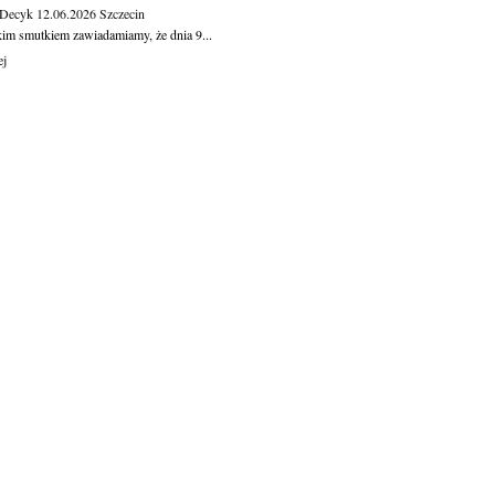
 Decyk
12.06.2026
Szczecin
kim smutkiem zawiadamiamy, że dnia 9...
ej