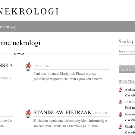
grzebowy
Inne nekrologi
Szukaj
Imię i naz
ŃSKA
SZCZECIN
Pani mec. Joannie Martyniuk-Plasze wyrazy
rmację o
głębokiego współczucia i żalu z powodu śmierci...
INNE NE
Aleksa
Z wiel
23.07
Pani m
STANISŁAW PIETRZAK
SZCZECIN
Edwar
Z wiel
domość o
Z wielkim smutkiem i żalem przyjąłem informację o
na...
śmierci ppor. Stanisława Pietrzaka ps. "Sarna"...
Stanisł
Z wiel