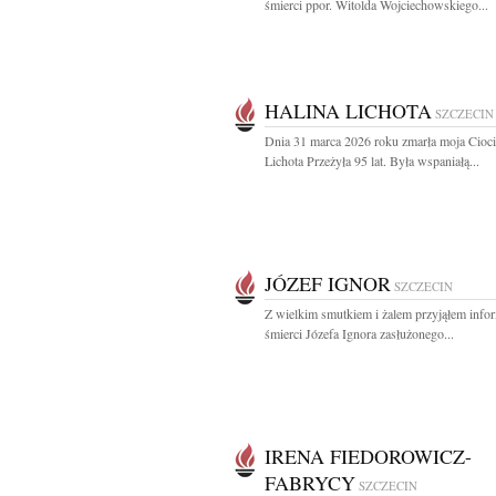
śmierci ppor. Witolda Wojciechowskiego...
HALINA LICHOTA
SZCZECIN
Dnia 31 marca 2026 roku zmarła moja Cioci
Lichota Przeżyła 95 lat. Była wspaniałą...
JÓZEF IGNOR
SZCZECIN
Z wielkim smutkiem i żalem przyjąłem info
śmierci Józefa Ignora zasłużonego...
IRENA FIEDOROWICZ-
FABRYCY
SZCZECIN