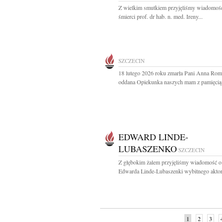
Z wielkim smutkiem przyjęliśmy wiadomoś
śmierci prof. dr hab. n. med. Ireny...
SZCZECIN
18 lutego 2026 roku zmarła Pani Anna Ro
oddana Opiekunka naszych mam z pamięcią i
EDWARD LINDE-
LUBASZENKO
SZCZECIN
Z głębokim żalem przyjęliśmy wiadomość o
Edwarda Linde-Lubaszenki wybitnego aktora
1
2
3