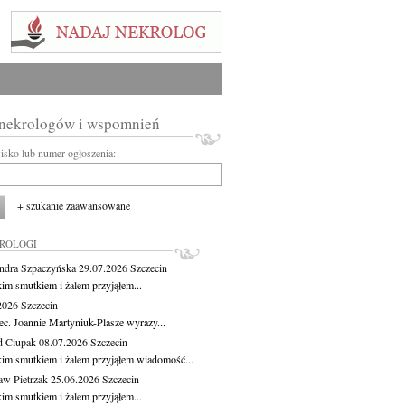
 nekrologów i wspomnień
wisko lub numer ogłoszenia:
+ szukanie zaawansowane
KROLOGI
ndra Szpaczyńska
29.07.2026
Szczecin
kim smutkiem i żalem przyjąłem...
.2026
Szczecin
ec. Joannie Martyniuk-Plasze wyrazy...
d Ciupak
08.07.2026
Szczecin
kim smutkiem i żalem przyjąłem wiadomość...
aw Pietrzak
25.06.2026
Szczecin
kim smutkiem i żalem przyjąłem...