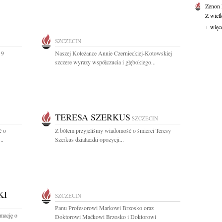
Zenon
Z wiel
+ więc
SZCZECIN
 9
Naszej Koleżance Annie Czernieckiej-Kotowskiej
szczere wyrazy współczucia i głębokiego...
TERESA SZERKUS
SZCZECIN
ć o
Z bólem przyjęliśmy wiadomość o śmierci Teresy
..
Szerkus działaczki opozycji...
KI
SZCZECIN
Panu Profesorowi Markowi Brzosko oraz
rmację o
Doktorowi Maćkowi Brzosko i Doktorowi