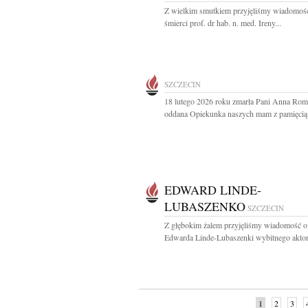
Z wielkim smutkiem przyjęliśmy wiadomoś
śmierci prof. dr hab. n. med. Ireny...
SZCZECIN
18 lutego 2026 roku zmarła Pani Anna Ro
oddana Opiekunka naszych mam z pamięcią i
EDWARD LINDE-
LUBASZENKO
SZCZECIN
Z głębokim żalem przyjęliśmy wiadomość o
Edwarda Linde-Lubaszenki wybitnego aktora
1
2
3