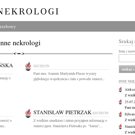
grzebowy
Inne nekrologi
Szukaj
Imię i naz
ŃSKA
SZCZECIN
Pani mec. Joannie Martyniuk-Plasze wyrazy
rmację o
głębokiego współczucia i żalu z powodu śmierci...
INNE NE
Aleksa
Z wiel
23.07
Pani m
STANISŁAW PIETRZAK
SZCZECIN
Edwar
Z wiel
domość o
Z wielkim smutkiem i żalem przyjąłem informację o
na...
śmierci ppor. Stanisława Pietrzaka ps. "Sarna"...
Stanisł
Z wiel