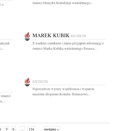
śmierci Henryka Kołodzieja wieloletniego...
ć o
MAREK KUBIK
SZCZECIN
mańczuk
Z wielkim smutkiem i żalem przyjąłem informację o
...
śmierci Marka Kubika wieloletniego Prezesa...
SZCZECIN
Najszczersze wyrazy współczucia i wsparcia
naszemu drogiemu Koledze Tomaszowi...
 śmierci
,...
4
5
6
...
134
następne »