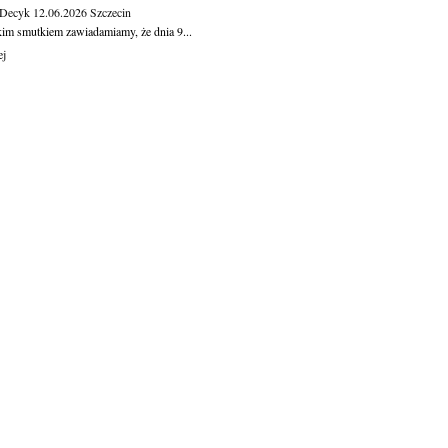
 Decyk
12.06.2026
Szczecin
kim smutkiem zawiadamiamy, że dnia 9...
ej