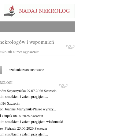
 nekrologów i wspomnień
wisko lub numer ogłoszenia:
+ szukanie zaawansowane
KROLOGI
ndra Szpaczyńska
29.07.2026
Szczecin
kim smutkiem i żalem przyjąłem...
.2026
Szczecin
ec. Joannie Martyniuk-Plasze wyrazy...
d Ciupak
08.07.2026
Szczecin
kim smutkiem i żalem przyjąłem wiadomość...
aw Pietrzak
25.06.2026
Szczecin
kim smutkiem i żalem przyjąłem...