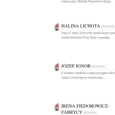
śmierci ppor. Witolda Wojciechowskiego...
HALINA LICHOTA
SZCZECIN
Dnia 31 marca 2026 roku zmarła moja Cioci
Lichota Przeżyła 95 lat. Była wspaniałą...
JÓZEF IGNOR
SZCZECIN
Z wielkim smutkiem i żalem przyjąłem info
śmierci Józefa Ignora zasłużonego...
IRENA FIEDOROWICZ-
FABRYCY
SZCZECIN