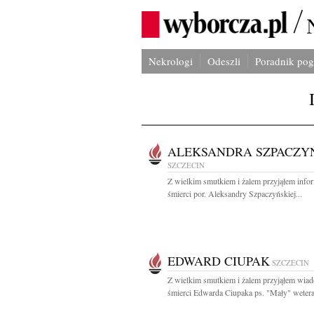
Nekrologi
Odeszli
Poradnik po
ALEKSANDRA SZPACZY
SZCZECIN
Z wielkim smutkiem i żalem przyjąłem info
śmierci por. Aleksandry Szpaczyńskiej...
EDWARD CIUPAK
SZCZECIN
Z wielkim smutkiem i żalem przyjąłem wia
śmierci Edwarda Ciupaka ps. "Mały" wetera