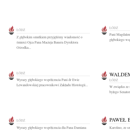
ŁÓDŹ
ŁÓDŹ
Pani Magdalen
Z głębokim smutkiem przyjęliśmy wiadomość o
głębokiego wsp
śmierci Ojca Pana Macieja Bauera Dyrektora
Ośrodka...
ŁÓDŹ
WALDE
Wyrazy głębokiego współczucia Pani dr Ewie
ŁÓDŹ
Lewandowskiej pracownikowi Zakładu Histologii...
W związku ze 
byłego Senator
PAWEŁ 
ŁÓDŹ
Wyrazy głębokiego współczucia dla Pana Damiana
Karolino, ze 