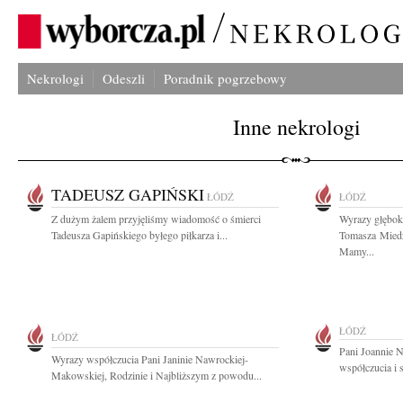
Nekrologi
Odeszli
Poradnik pogrzebowy
Inne nekrologi
TADEUSZ GAPIŃSKI
ŁÓDŹ
ŁÓDŹ
Z dużym żalem przyjęliśmy wiadomość o śmierci
Wyrazy głębok
Tadeusza Gapińskiego byłego piłkarza i...
Tomasza Miedz
Mamy...
ŁÓDŹ
ŁÓDŹ
Pani Joannie 
Wyrazy współczucia Pani Janinie Nawrockiej-
współczucia i 
Makowskiej, Rodzinie i Najbliższym z powodu...