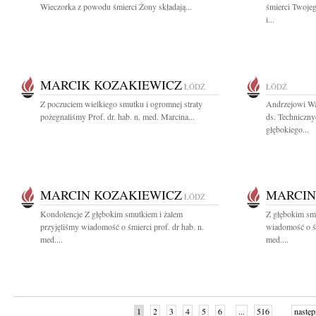
Wieczorka z powodu śmierci Żony składają...
śmierci Twoje
i...
MARCIK KOZAKIEWICZ
ŁÓDŹ
ŁÓDŹ
Z poczuciem wielkiego smutku i ogromnej straty
Andrzejowi Wa
pożegnaliśmy Prof. dr. hab. n. med. Marcina...
ds. Techniczny
głębokiego...
MARCIN KOZAKIEWICZ
MARCIN
ŁÓDŹ
Kondolencje Z głębokim smutkiem i żalem
Z głębokim smu
przyjęliśmy wiadomość o śmierci prof. dr hab. n.
wiadomość o śm
med....
med....
1
2
3
4
5
6
...
516
następ