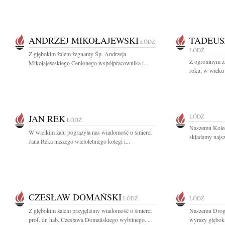
ANDRZEJ MIKOŁAJEWSKI
TADEUS
ŁÓDŹ
ŁÓDŹ
Z głębokim żalem żegnamy Śp. Andrzeja
Z ogromnym ża
Mikołajewskiego Cenionego współpracownika i...
roku, w wieku 
JAN REK
ŁÓDŹ
ŁÓDŹ
Naszemu Kole
W wielkim żalu pogrążyła nas wiadomość o śmierci
składamy najsz
Jana Reka naszego wieloletniego kolegi i...
CZESŁAW DOMAŃSKI
ŁÓDŹ
ŁÓDŹ
Z głębokim żalem przyjęliśmy wiadomość o śmierci
Naszemu Drog
prof. dr. hab. Czesława Domańskiego wybitnego...
wyrazy głęboki