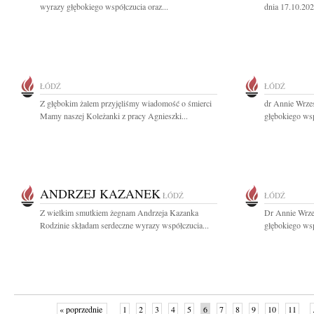
wyrazy głębokiego współczucia oraz...
dnia 17.10.202
ŁÓDŹ
ŁÓDŹ
Z głębokim żalem przyjęliśmy wiadomość o śmierci
dr Annie Wrze
Mamy naszej Koleżanki z pracy Agnieszki...
głębokiego wsp
ANDRZEJ KAZANEK
ŁÓDŹ
ŁÓDŹ
Z wielkim smutkiem żegnam Andrzeja Kazanka
Dr Annie Wrze
Rodzinie składam serdeczne wyrazy współczucia...
głębokiego wsp
« poprzednie
1
2
3
4
5
6
7
8
9
10
11