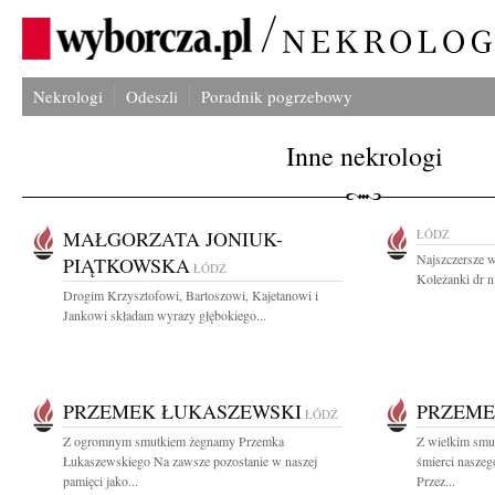
Nekrologi
Odeszli
Poradnik pogrzebowy
Inne nekrologi
MAŁGORZATA JONIUK-
ŁÓDŹ
Najszczersze w
PIĄTKOWSKA
ŁÓDŹ
Koleżanki dr n
Drogim Krzysztofowi, Bartoszowi, Kajetanowi i
Jankowi składam wyrazy głębokiego...
PRZEMEK ŁUKASZEWSKI
PRZEME
ŁÓDŹ
Z ogromnym smutkiem żegnamy Przemka
Z wielkim smu
Łukaszewskiego Na zawsze pozostanie w naszej
śmierci nasze
pamięci jako...
Przez...