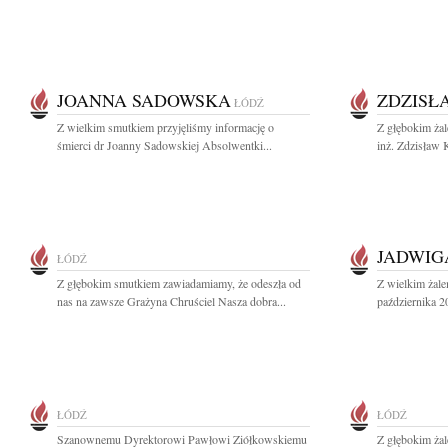
JOANNA SADOWSKA
ZDZISŁ
ŁÓDŹ
Z wielkim smutkiem przyjęliśmy informację o
Z głębokim żal
śmierci dr Joanny Sadowskiej Absolwentki...
inż. Zdzisław K
JADWIG
ŁÓDŹ
Z głębokim smutkiem zawiadamiamy, że odeszła od
Z wielkim żal
nas na zawsze Grażyna Chruściel Nasza dobra...
października 2
ŁÓDŹ
ŁÓDŹ
Szanownemu Dyrektorowi Pawłowi Ziółkowskiemu
Z głębokim żal