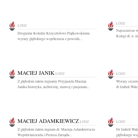
ŁÓDŹ
ŁÓDŹ
Najszczersze 
Drogiemu Koledze Krzysztofowi Piątkowskiemu
Kolegi dr. n. 
wyrazy głębokiego współczucia z powodu...
MACIEJ JANIK
ŁÓDŹ
ŁÓDŹ
Z głębokim żalem żegnamy Przyjaciela Macieja
Wyrazy szczere
Janika historyka, archiwistę, znawcę i pasjonata...
dr Izabeli Wal
MACIEJ ADAMKIEWICZ
ŁÓDŹ
ŁÓDŹ
Z głębokim żalem żegnam dr. Macieja Adamkiewicza
Dr Izabeli Wal
Współwłaściciela i Prezesa Zarządu...
głębokiego wsp