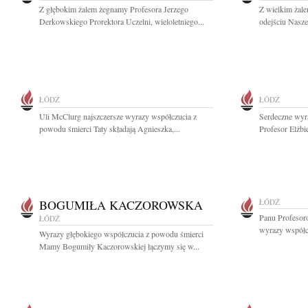
Z głębokim żalem żegnamy Profesora Jerzego
Z wielkim żal
Derkowskiego Prorektora Uczelni, wieloletniego...
odejściu Nasze
ŁÓDŹ
ŁÓDŹ
Uli McClurg najszczersze wyrazy współczucia z
Serdeczne wyr
powodu śmierci Taty składają Agnieszka,...
Profesor Elżbi
BOGUMIŁA KACZOROWSKA
ŁÓDŹ
Panu Profesor
ŁÓDŹ
wyrazy współcz
Wyrazy głębokiego współczucia z powodu śmierci
Mamy Bogumiły Kaczorowskiej łączymy się w...