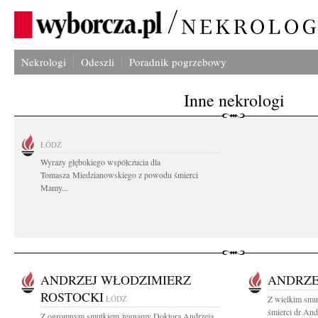
Nekrologi
Odeszli
Poradnik pogrzebowy
Inne nekrologi
ŁÓDŹ
Wyrazy głębokiego współczucia dla
Tomasza Miedzianowskiego z powodu śmierci
Mamy...
ANDRZEJ WŁODZIMIERZ
ANDRZE
ROSTOCKI
ŁÓDŹ
Z wielkim smu
śmierci dr An
Z ogromnym smutkiem żegnamy Doktora Andrzeja