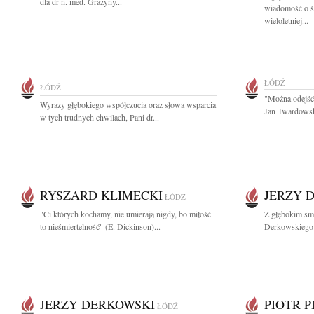
dla dr n. med. Grażyny...
wiadomość o ś
wieloletniej...
ŁÓDŹ
ŁÓDŹ
"Można odejść 
Wyrazy głębokiego współczucia oraz słowa wsparcia
Jan Twardowsk
w tych trudnych chwilach, Pani dr...
RYSZARD KLIMECKI
JERZY 
ŁÓDŹ
"Ci których kochamy, nie umierają nigdy, bo miłość
Z głębokim sm
to nieśmiertelność" (E. Dickinson)...
Derkowskiego W
JERZY DERKOWSKI
PIOTR 
ŁÓDŹ