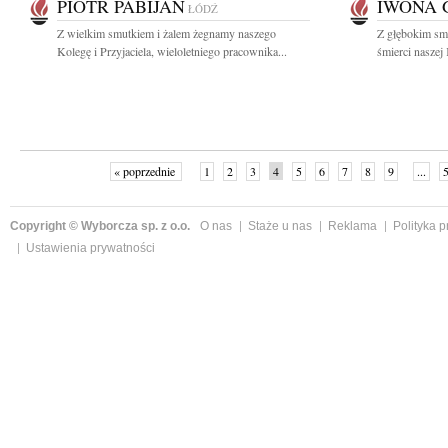
PIOTR PABIJAN
IWONA 
ŁÓDŹ
Z wielkim smutkiem i żalem żegnamy naszego
Z głębokim sm
Kolegę i Przyjaciela, wieloletniego pracownika...
śmierci naszej
« poprzednie
1
2
3
4
5
6
7
8
9
...
Copyright © Wyborcza sp. z o.o.
O nas
Staże u nas
Reklama
Polityka 
Ustawienia prywatności