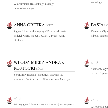
socjologa,...
Włodzimierza Rostockiego naszego
nieodżałowanego...
ANNA GRETKA
BASIA
ŁÓDŹ
ŁÓ
Z głębokim smutkiem przyjęliśmy wiadomość o
Żegnamy Cię k
śmierci Mamy naszego Kolegi z pracy: Anna
miłość, lata pr
Gretka...
WŁODZIMIERZ ANDRZEJ
ŁÓDŹ
ROSTOCKI
ŁÓDŹ
Składamy wyra
dr hab. Agnies
Z ogromnym żalem i smutkiem przyjęliśmy
wiadomość o śmierci Dr. Włodzimierza Andrzeja...
ŁÓDŹ
ŁÓDŹ
Wyrazy głębokiego współczucia oraz słowa wsparcia
Z głębokim żal