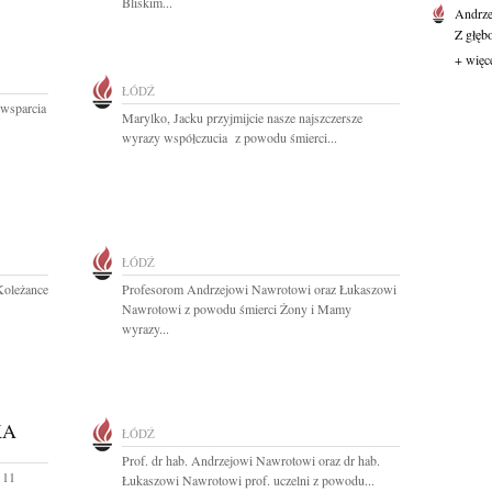
Bliskim...
Andrze
Z głęb
+ więc
ŁÓDŹ
 wsparcia
Marylko, Jacku przyjmijcie nasze najszczersze
wyrazy współczucia z powodu śmierci...
ŁÓDŹ
Koleżance
Profesorom Andrzejowi Nawrotowi oraz Łukaszowi
Nawrotowi z powodu śmierci Żony i Mamy
wyrazy...
KA
ŁÓDŹ
Prof. dr hab. Andrzejowi Nawrotowi oraz dr hab.
 11
Łukaszowi Nawrotowi prof. uczelni z powodu...