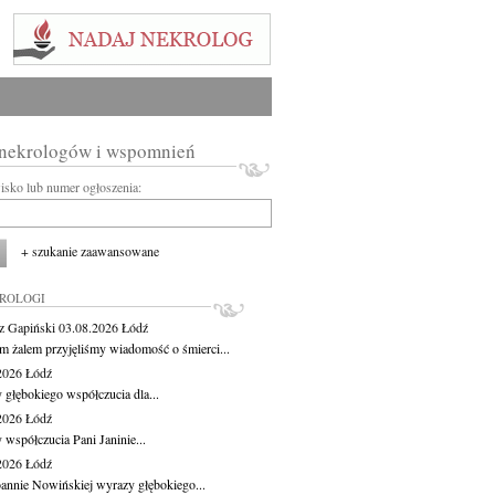
 nekrologów i wspomnień
wisko lub numer ogłoszenia:
+ szukanie zaawansowane
KROLOGI
z Gapiński
03.08.2026
Łódź
m żalem przyjęliśmy wiadomość o śmierci...
.2026
Łódź
 głębokiego współczucia dla...
.2026
Łódź
 współczucia Pani Janinie...
.2026
Łódź
oannie Nowińskiej wyrazy głębokiego...