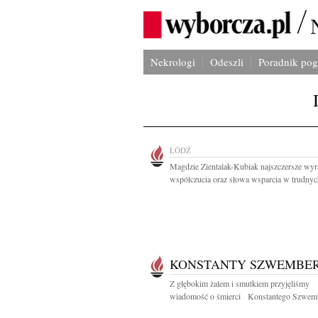
Nekrologi
Odeszli
Poradnik po
ŁÓDŹ
Magdzie Zientalak-Kubiak najszczersze wyr
współczucia oraz słowa wsparcia w trudnych
KONSTANTY SZWEMBE
Z głębokim żalem i smutkiem przyjęliśmy
wiadomość o śmierci Konstantego Szwemb