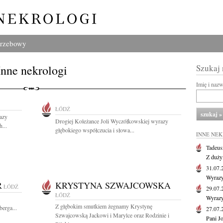
grzebowy
Inne nekrologi
Szukaj
Imię i naz
ŁÓDŹ
azy
Drogiej Koleżance Joli Wyczółkowskiej wyrazy
...
głębokiego współczucia i słowa...
INNE NE
Tadeus
Z duży
31.07
Wyrazy
R
KRYSTYNA SZWAJCOWSKA
ŁÓDŹ
29.07
ŁÓDŹ
Wyrazy
Z głębokim smutkiem żegnamy Krystynę
erga...
27.07
Szwajcowską Jackowi i Marylce oraz Rodzinie i
Pani J