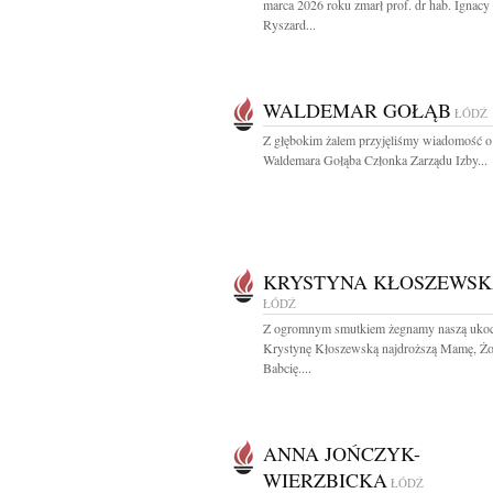
marca 2026 roku zmarł prof. dr hab. Ignacy
Ryszard...
WALDEMAR GOŁĄB
ŁÓDŹ
Z głębokim żalem przyjęliśmy wiadomość o
Waldemara Gołąba Członka Zarządu Izby...
KRYSTYNA KŁOSZEWS
ŁÓDŹ
Z ogromnym smutkiem żegnamy naszą uko
Krystynę Kłoszewską najdroższą Mamę, Żo
Babcię....
ANNA JOŃCZYK-
WIERZBICKA
ŁÓDŹ