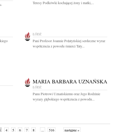
Teresy Podkówki kochającej żony i matki,...
k-
ŁÓDŹ
okiego
Pani Profesor Joannie Połatyńskiej serdeczne wyraz
współczucia z powodu śmierci Taty...
MARIA BARBARA UZNAŃSKA
ŁÓDŹ
Panu Piotrowi Uznańskiemu oraz Jego Rodzinie
wyrazy głębokiego współczucia z powodu...
3
4
5
6
7
8
...
516
następne »