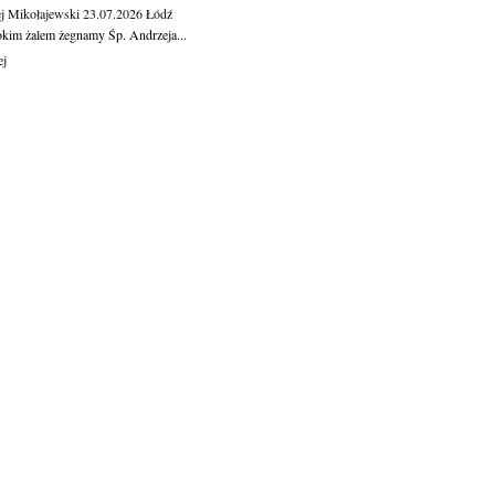
j Mikołajewski
23.07.2026
Łódź
okim żalem żegnamy Śp. Andrzeja...
ej