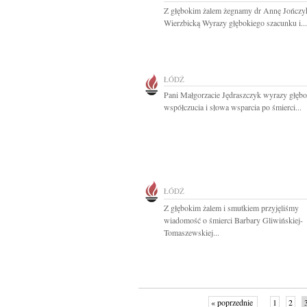
Z głębokim żalem żegnamy dr Annę Jończy
Wierzbicką Wyrazy głębokiego szacunku i...
ŁÓDŹ
Pani Małgorzacie Jędraszczyk wyrazy głęb
współczucia i słowa wsparcia po śmierci...
ŁÓDŹ
Z głębokim żalem i smutkiem przyjęliśmy
wiadomość o śmierci Barbary Gliwińskiej-
Tomaszewskiej...
« poprzednie
1
2