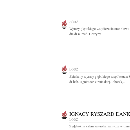
ŁÓDŹ
Wyrazy głębokiego współczucia oraz słowa
dla dr n. med. Grażyny...
ŁÓDŹ
Składamy wyrazy głębokiego współczucia 
dr hab. Agnieszce Gralińskiej-Toborek,...
IGNACY RYSZARD DAN
ŁÓDŹ
Z głębokim żalem zawiadamiamy, że w dniu