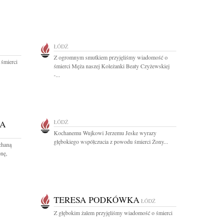
ŁÓDŹ
Z ogromnym smutkiem przyjęliśmy wiadomość o
 śmierci
śmierci Męża naszej Koleżanki Beaty Czyżewskiej
-...
KA
ŁÓDŹ
Kochanemu Wujkowi Jerzemu Jeske wyrazy
głębokiego współczucia z powodu śmierci Żony...
chaną
nę,
TERESA PODKÓWKA
ŁÓDŹ
Z głębokim żalem przyjęliśmy wiadomość o śmierci