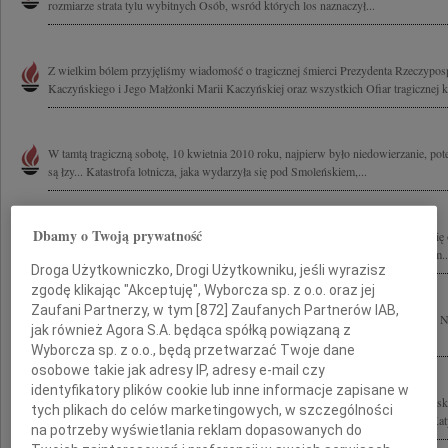
rozmiarze strata tylu wybitnych Osób, wsród których los naznaczył...
Z wielkim bólem przyjęliśmy wiadomość o tragicznej śmierci Prezydenta Rzeczyposp
Kaczyńskiego i Jego Małżonki Marii Kaczyńskiej oraz wszystkich Ofiar tragicznej ka
W tamtą tragiczną sobotę, 10 kwietnia 2010 roku, najpierw było niedowierzanie, pote
są łzy... Katastrofa lotnicza, jaka wydarzyła się pod Smoleńskiem,...
Dbamy o Twoją prywatność
Pogrążeni w bólu żegnamy Prezydenta Lecha Kaczyńskiego i Jego Małżonkę Marię o
Zmarłych podczas katastrofy w Smoleńsku Cześć Ich pamięci! Rodzinom i Bliskim..
Droga Użytkowniczko, Drogi Użytkowniku, jeśli wyrazisz
zgodę klikając "Akceptuję", Wyborcza sp. z o.o. oraz jej
Zaufani Partnerzy, w tym [
872
] Zaufanych Partnerów IAB,
Tragiczne chwile pod Smoleńskiem pogrążyły Naród Polski w cierpieniu i żałobie.
jak również Agora S.A. będąca spółką powiązaną z
rozmiarze strata tylu wybitnych Osób, wśród których los naznaczył...
Wyborcza sp. z o.o., będą przetwarzać Twoje dane
osobowe takie jak adresy IP, adresy e-mail czy
identyfikatory plików cookie lub inne informacje zapisane w
Jesteśmy głęboko poruszeni tragiczną śmiercią Prezydenta RP Pana Lecha Kaczyńsk
tych plikach do celów marketingowych, w szczególności
Kaczyńskiej oraz wszystkich Uczestników dramatycznie przerwanej podróży do Katyn
na potrzeby wyświetlania reklam dopasowanych do