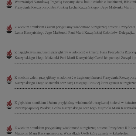
Wstrząśnięci Narodową Tragedią łączymy się w bólu i żałobie z Rodzinami, Bliski
Prezydenta Rzeczypospolitej Polskiej Lecha Kaczyńskiego i Jego Małżonki Marii...
Z wielkim smutkiem i żalem przyjęliśmy wiadomość o tragicznej śmierci Prezydenta 
Lecha Kaczyńskiego Jego Małżonki, Pani Marii Kaczyńskiej Członków Delegacji...
Z najgłębszym smutkiem przyjęliśmy wiadomość o śmierci Pana Prezydenta Rzeczypo
Kaczyńskiego i Jego Małżonki Pani Marii Kaczyńskiej Cześć Ich pamięci Zarząd i p
Z wielkim żalem przyjęliśmy wiadomość o tragicznej śmierci Prezydenta Rzeczypospo
Kaczyńskiego i Jego Małżonki oraz całej Delegacji Polskiej która zginęła w tragicznej
Z głębokim smutkiem i żalem przyjęliśmy wiadomość o tragicznej śmierci w katastrof
Rzeczypospolitej Polskiej Lecha Kaczyńskiego oraz Jego Małżonki Marii Kaczyńskiej
Z wielkim smutkiem przyjęliśmy wiadomość o tragicznej śmierci Prezydenta RP Lec
Małżonki Marii Kaczyńskiej oraz Wszystkich Osób które zginęły w katastrofie...