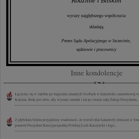
Rodzinie i Bliskim
wyrazy najgłębszego współczucia
składają
Prezes Sądu Apelacyjnego w Szczecinie,
sędziowie i pracownicy
Inne kondolencje
Łączymy się w żałobie po tragicznie zmarłych Osobach w katastrofie samolotowej
Katynia. Brak jest słów, aby wyrazić smutek i żal po stracie całej Załogi Prezydenta..
Z głębokim bólem przyjęliśmy wiadomość, że wśród ofiar katastrofy lotniczej w Sm
ponieśli Prezydent Rzeczypospolitej Polskiej Lech Kaczyński i Jego...