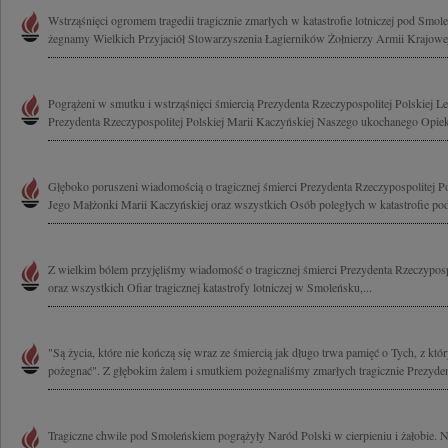
Wstrząśnięci ogromem tragedii tragicznie zmarłych w katastrofie lotniczej pod Smo
żegnamy Wielkich Przyjaciół Stowarzyszenia Łagierników Żołnierzy Armii Krajowej
Pogrążeni w smutku i wstrząśnięci śmiercią Prezydenta Rzeczypospolitej Polskiej 
Prezydenta Rzeczypospolitej Polskiej Marii Kaczyńskiej Naszego ukochanego Opieku
Głęboko poruszeni wiadomością o tragicznej śmierci Prezydenta Rzeczypospolitej P
Jego Małżonki Marii Kaczyńskiej oraz wszystkich Osób poległych w katastrofie pod
Z wielkim bólem przyjęliśmy wiadomość o tragicznej śmierci Prezydenta Rzeczypospo
oraz wszystkich Ofiar tragicznej katastrofy lotniczej w Smoleńsku,...
"Są życia, które nie kończą się wraz ze śmiercią jak długo trwa pamięć o Tych, z któ
pożegnać". Z głębokim żalem i smutkiem pożegnaliśmy zmarłych tragicznie Prezyden
Tragiczne chwile pod Smoleńskiem pogrążyły Naród Polski w cierpieniu i żałobie.