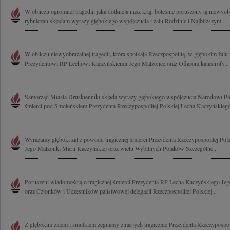
W obliczu ogromnej tragedii, jaka dotknęła nasz kraj, boleśnie poruszony tą niewyobr
rybniczan składam wyrazy głębokiego współczucia i żalu Rodzinie i Najbliższym...
W obliczu niewyobrażalnej tragedii, która spotkała Rzeczpospolitą, w głębokim żalu
Prezydentowi RP Lechowi Kaczyńskiemu Jego Małżonce oraz Ofiarom katastrofy...
Samorząd Miasta Druskienniki składa wyrazy głębokiego współczucia Narodowi Po
śmierci pod Smoleńskiem Prezydenta Rzeczypospolitej Polskiej Lecha Kaczyńskiego
Wyrażamy głęboki żal z powodu tragicznej śmierci Prezydenta Rzeczypospolitej Pol
Jego Małżonki Marii Kaczyńskiej oraz wielu Wybitnych Polaków Szczególne...
Poruszeni wiadomością o tragicznej śmierci Prezydenta RP Lecha Kaczyńskiego Je
oraz Członków i Uczestników państwowej delegacji Rzeczpospolitej Polskiej...
Z głębokim żalem i smutkiem żegnamy zmarłych tragicznie Prezydenta Rzeczypospoli