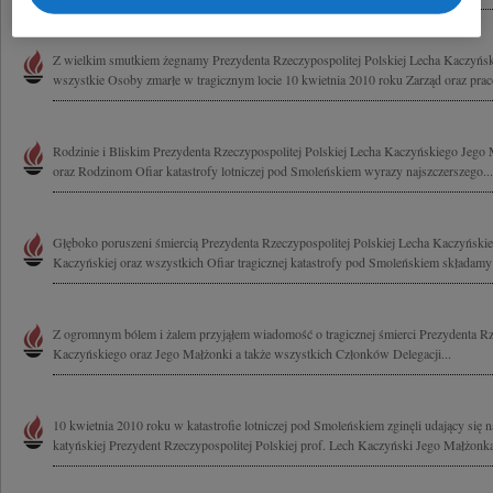
Z wielkim smutkiem żegnamy Prezydenta Rzeczypospolitej Polskiej Lecha Kaczyńs
wszystkie Osoby zmarłe w tragicznym locie 10 kwietnia 2010 roku Zarząd oraz pra
Rodzinie i Bliskim Prezydenta Rzeczypospolitej Polskiej Lecha Kaczyńskiego Jego
oraz Rodzinom Ofiar katastrofy lotniczej pod Smoleńskiem wyrazy najszczerszego...
Głęboko poruszeni śmiercią Prezydenta Rzeczypospolitej Polskiej Lecha Kaczyński
Kaczyńskiej oraz wszystkich Ofiar tragicznej katastrofy pod Smoleńskiem składamy
Z ogromnym bólem i żalem przyjąłem wiadomość o tragicznej śmierci Prezydenta Rze
Kaczyńskiego oraz Jego Małżonki a także wszystkich Członków Delegacji...
10 kwietnia 2010 roku w katastrofie lotniczej pod Smoleńskiem zginęli udający się 
katyńskiej Prezydent Rzeczypospolitej Polskiej prof. Lech Kaczyński Jego Małżonka