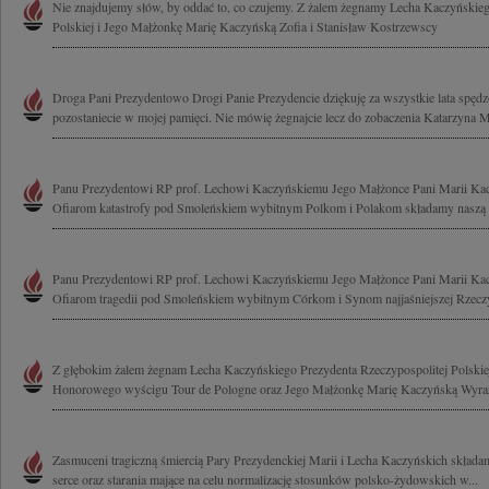
Nie znajdujemy słów, by oddać to, co czujemy. Z żalem żegnamy Lecha Kaczyńskieg
Polskiej i Jego Małżonkę Marię Kaczyńską Zofia i Stanisław Kostrzewscy
Droga Pani Prezydentowo Drogi Panie Prezydencie dziękuję za wszystkie lata spęd
pozostaniecie w mojej pamięci. Nie mówię żegnajcie lecz do zobaczenia Katarzyna M
Panu Prezydentowi RP prof. Lechowi Kaczyńskiemu Jego Małżonce Pani Marii Kac
Ofiarom katastrofy pod Smoleńskiem wybitnym Polkom i Polakom składamy naszą mo
Panu Prezydentowi RP prof. Lechowi Kaczyńskiemu Jego Małżonce Pani Marii Kac
Ofiarom tragedii pod Smoleńskiem wybitnym Córkom i Synom najjaśniejszej Rzeczyp
Z głębokim żalem żegnam Lecha Kaczyńskiego Prezydenta Rzeczypospolitej Polskiej
Honorowego wyścigu Tour de Pologne oraz Jego Małżonkę Marię Kaczyńską Wyrazy
Zasmuceni tragiczną śmiercią Pary Prezydenckiej Marii i Lecha Kaczyńskich składa
serce oraz starania mające na celu normalizację stosunków polsko-żydowskich w...