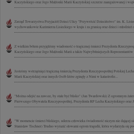
Kaczyńskiego oraz Jego Małżonki Marii Kaczyńskiej szczerze zaangażowanej i wspie
Zarząd Towarzystwa Przyjaciół Dzieci Ulicy "Przywrócić Dzieciństwo" im. K. Lisie
wychowankowie Kazimierza Lisieckiego w kraju i za granicą oraz dzieci i młodzież 
Z wielkim bólem przyjęliśmy wiadomość o tragicznej śmierci Prezydenta Rzeczyposp
Kaczyńskiego oraz Jego Małżonki Marii a także Najwybitniejszych Reprezentantów 
Jesteśmy wstrząśnięci tragiczną śmiercią Prezydenta Rzeczypospolitej Polskiej Lec
Marii Kaczyńskiej oraz innych Osób które zginęły z Nimi w katastrofie...
"Można odejść na zawsze, by stale być blisko" (Jan Twardowski) Z ogromnym żal
Pierwszego Obywatela Rzeczypospolitej, Prezydenta RP Lecha Kaczyńskiego oraz J
"W momencie śmierci bliskiego, uderza człowieka świadomość niczym nie dającej się
Stanisław Tischner) Trudno wyrazić słowami ogrom tragedii, która wydarzyła się pod