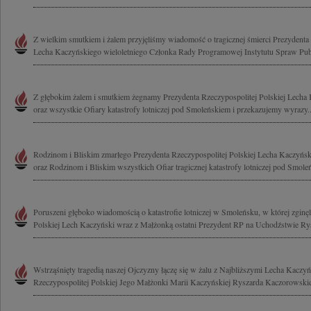
Z wielkim smutkiem i żalem przyjęliśmy wiadomość o tragicznej śmierci Prezydenta 
Lecha Kaczyńskiego wieloletniego Członka Rady Programowej Instytutu Spraw Publ
Z głębokim żalem i smutkiem żegnamy Prezydenta Rzeczypospolitej Polskiej Lech
oraz wszystkie Ofiary katastrofy lotniczej pod Smoleńskiem i przekazujemy wyrazy..
Rodzinom i Bliskim zmarłego Prezydenta Rzeczypospolitej Polskiej Lecha Kaczyńsk
oraz Rodzinom i Bliskim wszystkich Ofiar tragicznej katastrofy lotniczej pod Smole
Poruszeni głęboko wiadomością o katastrofie lotniczej w Smoleńsku, w której zginęl
Polskiej Lech Kaczyński wraz z Małżonką ostatni Prezydent RP na Uchodźstwie Rys
Wstrząśnięty tragedią naszej Ojczyzny łączę się w żalu z Najbliższymi Lecha Kaczy
Rzeczypospolitej Polskiej Jego Małżonki Marii Kaczyńskiej Ryszarda Kaczorowskie