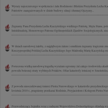
Wyrazy najszczerszego współczucia i żalu Rodzinom i Bliskim Prezydenta Lecha Ka
Patriotów zaangażowanych w dzieło budowy silnej i dumnej Ojczyzny...
Żegnamy Pana Prezydenta Lecha Kaczyńskiego wielkiego Patriotę, Męża Stanu, polsk
Intelektualistę, Honorowego Patrona Ogólnopolskich Zjazdów Socjologicznych, nie
W dniach narodowej żałoby, z najgłębszym żalem i smutkiem żegnamy tragicznie zm
Rzeczypospolitej Polskiej Lecha Kaczyńskiego Jego Małżonkę Marię Kaczyńską oraz
Poruszona wielką narodową tragedią wyrażam ogromny żal całego środowiska akad
powodu bolesnej straty wybitnych Polaków, Ofiar katastrofy lotniczej w Smoleńsku,
Z powodu nieoczekiwanej śmierci Piotra Nurowskiego w katastrofie prezydenckieg
kwietnia 2010 r., pragniemy przekazać Rodzinie, Przyjaciołom i Kolegom Piotra Nu
Przewodniczący Sejmiku wraz z radnymi Województwa Dolnośląskiego składają wy