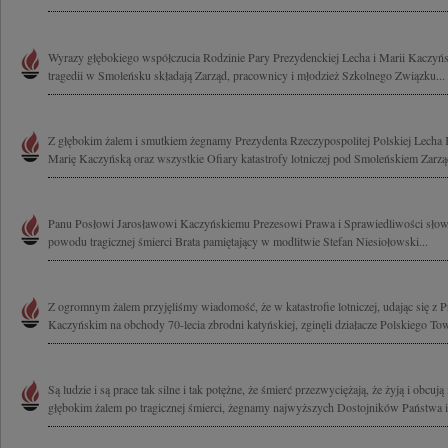
Wyrazy głębokiego współczucia Rodzinie Pary Prezydenckiej Lecha i Marii Kaczyńs
tragedii w Smoleńsku składają Zarząd, pracownicy i młodzież Szkolnego Związku...
Z głębokim żalem i smutkiem żegnamy Prezydenta Rzeczypospolitej Polskiej Lech
Marię Kaczyńską oraz wszystkie Ofiary katastrofy lotniczej pod Smoleńskiem Zarząd
Panu Posłowi Jarosławowi Kaczyńskiemu Prezesowi Prawa i Sprawiedliwości słowa
powodu tragicznej śmierci Brata pamiętający w modlitwie Stefan Niesiołowski...
Z ogromnym żalem przyjęliśmy wiadomość, że w katastrofie lotniczej, udając się 
Kaczyńskim na obchody 70-lecia zbrodni katyńskiej, zginęli działacze Polskiego To
Są ludzie i są prace tak silne i tak potężne, że śmierć przezwyciężają, że żyją i obcują
głębokim żalem po tragicznej śmierci, żegnamy najwyższych Dostojników Państwa i.