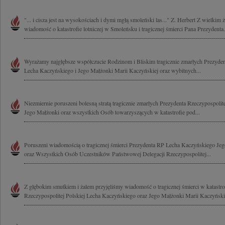
"... i cisza jest na wysokościach i dymi mgłą smoleński las..." Z. Herbert Z wielkim
wiadomość o katastrofie lotniczej w Smoleńsku i tragicznej śmierci Pana Prezydenta.
Wyrażamy najgłębsze współczucie Rodzinom i Bliskim tragicznie zmarłych Prezydent
Lecha Kaczyńskiego i Jego Małżonki Marii Kaczyńskiej oraz wybitnych...
Niezmiernie poruszeni bolesną stratą tragicznie zmarłych Prezydenta Rzeczypospoli
Jego Małżonki oraz wszystkich Osób towarzyszących w katastrofie pod...
Poruszeni wiadomością o tragicznej śmierci Prezydenta RP Lecha Kaczyńskiego Je
oraz Wszystkich Osób Uczestników Państwowej Delegacji Rzeczypospolitej...
Z głębokim smutkiem i żalem przyjęliśmy wiadomość o tragicznej śmierci w katastrof
Rzeczypospolitej Polskiej Lecha Kaczyńskiego oraz Jego Małżonki Marii Kaczyńskiej