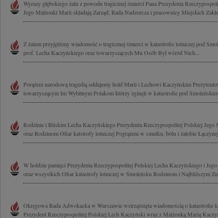
Wyrazy głębokiego żalu z powodu tragicznej śmierci Pana Prezydenta Rzeczypospol
Jego Małżonki Marii składają Zarząd, Rada Nadzorcza i pracownicy Miejskich Zakła
Z żalem przyjęliśmy wiadomość o tragicznej śmierci w katastrofie lotniczej pod S
prof. Lecha Kaczyńskiego oraz towarzyszących Mu Osób Był wśród Nich...
Porążeni narodową tragedią oddajemy hołd Marii i Lechowi Kaczyńskim Prezytent
towarzyszącym Im Wybitnym Polakom którzy zginęli w katastrofie pod Smoleńskiem
Rodzinie i Bliskim Lecha Kaczyńskiego Prezydenta Rzeczypospolitej Polskiej Jego
oraz Rodzinom Ofiar katstrofy lotniczej Pogrążeni w smutku, bólu i żałobie Łączymy
W hołdzie pamięci Prezydenta Rzeczypospolitej Polskiej Lecha Kaczyńskiego i Jeg
oraz wszystkich Ofiar katastrofy lotniczej w Smoleńsku Rodzinom i Najbliższym Zm
Okręgowa Rada Adwokacka w Warszawie wstrząśnięta wiadomością o katastrofie lotn
Prezydent Rzeczypospolitej Polskiej Lech Kaczyński wraz z Małżonką Marią Kaczyńs