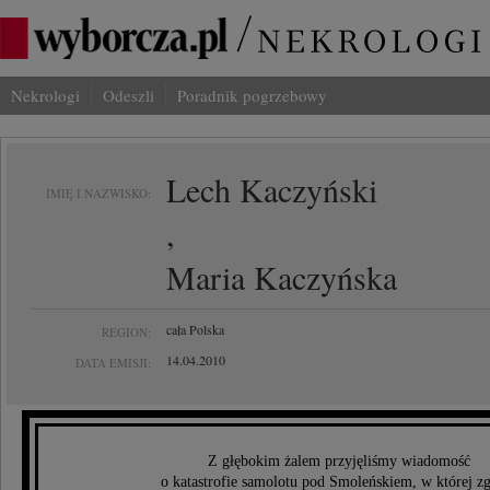
Nekrologi
Odeszli
Poradnik pogrzebowy
Lech Kaczyński
IMIĘ I NAZWISKO:
,
Maria Kaczyńska
cała Polska
REGION:
14.04.2010
DATA EMISJI:
Z głębokim żalem przyjęliśmy wiadomość
o katastrofie samolotu pod Smoleńskiem, w której zg