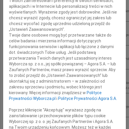
Twoich zainteresowań i preferencji w swoich serwisach,
aplikacjach i w Internecie lub personalizacji treści w nich
Wstrząśnięci tragedią, jaka dotknęła Polskę, łączymy się w bólu i modlitwie po śmi
wyświetlanych. Wyrażenie zgody jest dobrowolne. Jeśli nie
Prezydenta Rzeczypospolitej Polskiej i Jego Małżonki Marii Kaczyńskiej oraz...
chcesz wyrazić zgody, chcesz ograniczyć jej zakres lub
chcesz wycofać zgodę uprzednio udzieloną przejdź do
„Ustawień Zaawansowanych”.
Społeczność chińska, głęboko poruszona tragiczną śmiercią Prezydenta Rzeczypospol
Twoje dane osobowe mogą być przetwarzane także do
Kaczyńskiego Jego Żony Pani Marii Kaczyńskiej oraz Wszystkich Osób które...
celów badania i mierzenia informacji dotyczących
funkcjonowania serwisów i aplikacji lub łączone z danymi
dot. świadczonych Tobie usług. Jeśli podstawą
przetwarzania Twoich danych jest uzasadniony interes
W najgłębszym bólu żegnamy Lecha Kaczyńskiego Prezydenta Rzeczypospolitej Pol
oraz Wszystkie Ofiary tragedii pod Smoleńskiem Wyrazy żalu i współczucia...
Wyborcza sp. z o.o., jej spółki powiązanej – Agora S.A. – lub
Zaufanych Partnerów, masz prawo wyrazić sprzeciw. Aby
to zrobić przejdź do „Ustawień Zaawansowanych” lub
skontaktuj się z administratorem – w zależności od
Zarząd Towarzystwa Przyjaciół Dzieci Ulicy "Przywrócić Dzieciństwo? im. K. Lisie
zakresu sprzeciwu i podmiotu, wobec którego jest
wychowankowie Kazimierza Lisieckiego w kraju i za granicą oraz dzieci i młodzież 
kierowany. Więcej informacji znajdziesz w
Polityce
Prywatności Wyborcza.pl
i
Polityce Prywatności Agora S.A.
Z wielkim żalem żegnamy Pana Profesora Lecha Kaczyńskiego Prezydenta Rzeczyposp
Poprzez kliknięcie "Akceptuję" wyrażasz zgodę na
jednocześnie wybitnego specjalistę prawa pracy, który wniósł istotny, twórczy...
zainstalowanie i przechowywanie plików typu cookie
Wyborczej sp. z o. o. jej Zaufanych Partnerów i Agora S.A.
na Twoim urządzeniu końcowym. Możesz też w każdej