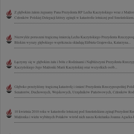
Z głębokim żalem żegnamy Pana Prezydenta RP Lecha Kaczyńskiego wraz z Małżo
Członków Polskiej Delegacji którzy zginęli w katastrofie lotniczej pod Smoleńskiem.
Niezwykle poruszeni tragiczną śmiercią Lecha Kaczyńskiego Prezydenta Rzeczypospol
Bliskim wyrazy głębokiego współczucia składają Elżbieta Grajewska, Katarzyna...
Łączymy się w głębokim żalu i bólu z Rodzinami i Najbliższymi Prezydenta Rzeczypo
Kaczyńskiego Jego Małżonki Marii Kaczyńskiej oraz wszystkich osób...
Głęboko przeżyliśmy tragiczną katastrofę i śmierć Prezydenta Rzeczypospolitej Pols
Senatorów, Duchownych, Wojskowych, Urzędników Państwowych, Członków Rodzi
10 kwietnia 2010 roku w katastrofie lotniczej pod Smoleńskiem zginął Prezydent Rze
Małżonka i wielu wybitnych Polaków wśród nich nasza Koleżanka Joanna Agacka-I