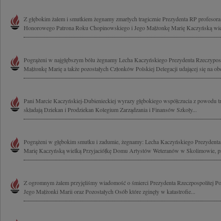
Z głębokim żalem i smutkiem żegnamy zmarłych tragicznie Prezydenta RP profesor
Honorowego Patrona Roku Chopinowskiego i Jego Małżonkę Marię Kaczyńską wielk
Pogrążeni w najgłębszym bólu żegnamy Lecha Kaczyńskiego Prezydenta Rzeczypospo
Małżonkę Marię a także pozostałych Członków Polskiej Delegacji udającej się na ob
Pani Marcie Kaczyńskiej-Dubienieckiej wyrazy głębokiego współczucia z powodu t
składają Dziekan i Prodziekan Kolegium Zarządzania i Finansów Szkoły...
Pogrążeni w głębokim smutku i zadumie, żegnamy: Lecha Kaczyńskiego Prezydenta 
Marię Kaczyńską wielką Przyjaciółkę Domu Artystów Weteranów w Skolimowie, pr
Z ogromnym żalem przyjęliśmy wiadomość o śmierci Prezydenta Rzeczpospolitej Po
Jego Małżonki Marii oraz Pozostałych Osób które zginęły w katastrofie...