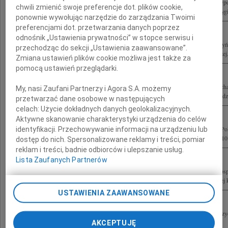
Z wielkim żalem żegnamy Pana Profesora Lecha Kaczyńskiego Prezydenta Rzeczyposp
chwili zmienić swoje preferencje dot. plików cookie,
jednocześnie wybitnego specjalistę prawa pracy, który wniósł istotny, twórczy i oryg
ponownie wywołując narzędzie do zarządzania Twoimi
preferencjami dot. przetwarzania danych poprzez
odnośnik „Ustawienia prywatności” w stopce serwisu i
10 kwietnia 2010 roku w katastrofie lotniczej pod Smoleńskiem zginęli Lech Kaczyń
przechodząc do sekcji „Ustawienia zaawansowane”.
Polskiej bp gen. ks. Tadeusz Płoski Ordynariusz Polowy Wojska Polskiego Andrzej.
Zmiana ustawień plików cookie możliwa jest także za
pomocą ustawień przeglądarki.
Z ogromnym żalem i smutkiem żegnamy Prezydenta Rzeczypospolitej Polskiej Lec
My, nasi Zaufani Partnerzy i Agora S.A. możemy
Marię Kaczyńską oraz Wszystkie Ofiary katastrofy lotniczej pod Smoleńskiem Rodzi
przetwarzać dane osobowe w następujących
celach:
Użycie dokładnych danych geolokalizacyjnych.
Aktywne skanowanie charakterystyki urządzenia do celów
Z głębokim żalem przyjęliśmy wiadomość o śmierci Prezydenta Rzeczypospolitej Po
identyfikacji. Przechowywanie informacji na urządzeniu lub
wraz z Małżonką oraz pozostałych Ofiar katastrofy lotniczej z dnia 10 kwietnia 2010 
dostęp do nich. Spersonalizowane reklamy i treści, pomiar
reklam i treści, badnie odbiorców i ulepszanie usług.
Lista Zaufanych Partnerów
Z wielkim żalem przyjęliśmy wiadomość o tragicznej śmierci Prezydenta Rzeczypospo
Kaczyńskiego i Jego Małżonki Marii Kaczyńskiej oraz pozostałych Ofiar tragicznej ka
USTAWIENIA ZAAWANSOWANE
Środowisko lekarskie Warmii i Mazur, wstrząśnięte informacjami o katastrofie pre
Smoleńskiem, w której śmierć poniosło 96 osób w tym Prezydent RP wraz z...
AKCEPTUJĘ