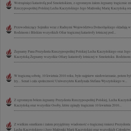
Wstrząśnięci katastrofą pod Smoleńskiem, z ogromnym żalem żegnamy tragicznie z
Rzeczypospolitej Polskiej Lecha Kaczyńskiego Jego Małżonkę Marię Kaczyńską ora
Przewodniczący Sejmiku wraz z Radnymi Województwa Dolnośląskiego składają wy
Rodzinom i Bliskim wszystkich Ofiar tragicznej katastrofy lotniczej pod...
Żegnamy Pana Prezydenta Rzeczypospolitej Polskiej Lecha Kaczyńskiego oraz Jeg
Kaczyńską Żegnamy wszystkie Ofiary katastrofy lotniczej w Smoleńsku. Rodzinom i
W tragiczną sobotę, 10 kwietnia 2010 roku, było najpierw niedowierzanie, potem był 
łzy... Senat i cała społeczność Uniwersytetu Kardynała Stefana Wyszyńskiego w...
Z ogromnym bólem żegnamy Prezydenta Rzeczypospolitej Polskiej, Lecha Kaczyńsk
Kaczyńską oraz wszystkie Osoby, które zginęły tragicznie 10 kwietnia 2010...
Z wielkim smutkiem i żalem przyjęliśmy wiadomość o tragicznej śmierci Prezydenta 
Lecha Kaczyńskiego i Jego Małżonki Marii Kaczyńskiej oraz wszystkich Członków.