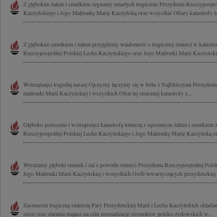
Z głębokim żalem i smutkiem żegnamy zmarłych tragicznie Prezydenta Rzeczypospoli
Kaczyńskiego i Jego Małżonkę Marię Kaczyńską oraz wszystkie Ofiary katastrofy lot
Z głębokim smutkiem i żalem przyjęliśmy wiadomość o tragicznej śmierci w katastrof
Rzeczypospolitej Polskiej Lecha Kaczyńskiego oraz Jego Małżonki Marii Kaczyńskiej
Wstrząśnięci tragedią naszej Ojczyzny łączymy się w bólu z Najbliższymi Prezyde
małżonki Marii Kaczyńskiej i wszystkich Ofiar tej strasznej katastrofy z...
Głęboko poruszeni i wstrząśnięci katastrofą lotniczą z ogromnym żalem i smutkiem
Rzeczypospolitej Polskiej Lecha Kaczyńskiego i Jego Małżonkę Marię Kaczyńską or
Wyrażamy głęboki smutek i żal z powodu śmierci Prezydenta Rzeczypospolitej Pols
Jego Małżonki Marii Kaczyńskiej i wszystkich Osób towarzyszących prezydenckiej.
Zasmuceni tragiczną śmiercią Pary Prezydenckiej Marii i Lecha Kaczyńskich składa
serce oraz starania mające na celu normalizację stosunków polsko-żydowskich w...