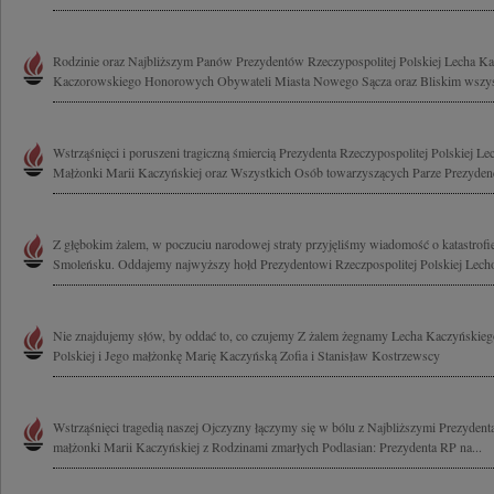
Rodzinie oraz Najbliższym Panów Prezydentów Rzeczypospolitej Polskiej Lecha Ka
Kaczorowskiego Honorowych Obywateli Miasta Nowego Sącza oraz Bliskim wszyst
Wstrząśnięci i poruszeni tragiczną śmiercią Prezydenta Rzeczypospolitej Polskiej L
Małżonki Marii Kaczyńskiej oraz Wszystkich Osób towarzyszących Parze Prezydenck
Z głębokim żalem, w poczuciu narodowej straty przyjęliśmy wiadomość o katastrof
Smoleńsku. Oddajemy najwyższy hołd Prezydentowi Rzeczpospolitej Polskiej Lech
Nie znajdujemy słów, by oddać to, co czujemy Z żalem żegnamy Lecha Kaczyńskieg
Polskiej i Jego małżonkę Marię Kaczyńską Zofia i Stanisław Kostrzewscy
Wstrząśnięci tragedią naszej Ojczyzny łączymy się w bólu z Najbliższymi Prezyde
małżonki Marii Kaczyńskiej z Rodzinami zmarłych Podlasian: Prezydenta RP na...