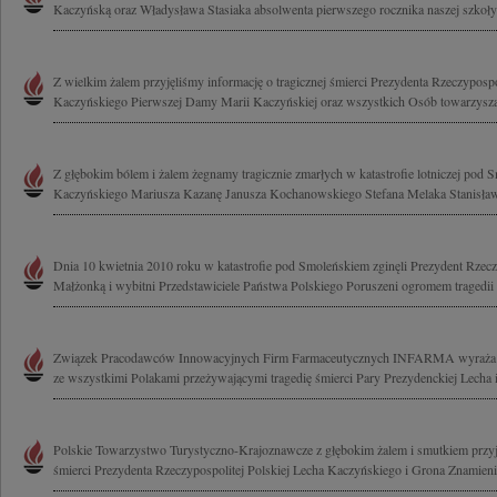
Kaczyńską oraz Władysława Stasiaka absolwenta pierwszego rocznika naszej szkoły
Z wielkim żalem przyjęliśmy informację o tragicznej śmierci Prezydenta Rzeczypospo
Kaczyńskiego Pierwszej Damy Marii Kaczyńskiej oraz wszystkich Osób towarzyszą
Z głębokim bólem i żalem żegnamy tragicznie zmarłych w katastrofie lotniczej pod
Kaczyńskiego Mariusza Kazanę Janusza Kochanowskiego Stefana Melaka Stanisława
Dnia 10 kwietnia 2010 roku w katastrofie pod Smoleńskiem zginęli Prezydent Rzeczy
Małżonką i wybitni Przedstawiciele Państwa Polskiego Poruszeni ogromem tragedii 
Związek Pracodawców Innowacyjnych Firm Farmaceutycznych INFARMA wyraża głęb
ze wszystkimi Polakami przeżywającymi tragedię śmierci Pary Prezydenckiej Lecha i 
Polskie Towarzystwo Turystyczno-Krajoznawcze z głębokim żalem i smutkiem przyj
śmierci Prezydenta Rzeczypospolitej Polskiej Lecha Kaczyńskiego i Grona Znamienit