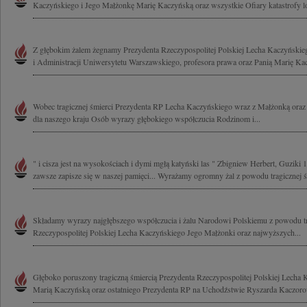
Kaczyńskiego i Jego Małżonkę Marię Kaczyńską oraz wszystkie Ofiary katastrofy lot
Z głębokim żalem żegnamy Prezydenta Rzeczypospolitej Polskiej Lecha Kaczyński
i Administracji Uniwersytetu Warszawskiego, profesora prawa oraz Panią Marię Kac
Wobec tragicznej śmierci Prezydenta RP Lecha Kaczyńskiego wraz z Małżonką oraz
dla naszego kraju Osób wyrazy głębokiego współczucia Rodzinom i...
" i cisza jest na wysokościach i dymi mgłą katyński las " Zbigniew Herbert, Guziki 
zawsze zapisze się w naszej pamięci... Wyrażamy ogromny żal z powodu tragicznej śm
Składamy wyrazy najgłębszego współczucia i żalu Narodowi Polskiemu z powodu tr
Rzeczypospolitej Polskiej Lecha Kaczyńskiego Jego Małżonki oraz najwyższych...
Głęboko poruszony tragiczną śmiercią Prezydenta Rzeczypospolitej Polskiej Lecha
Marią Kaczyńską oraz ostatniego Prezydenta RP na Uchodźstwie Ryszarda Kaczoro