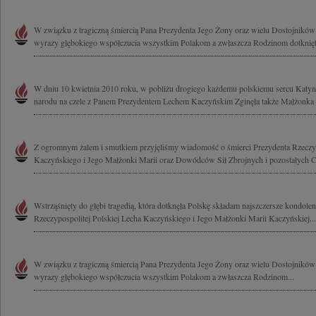
W związku z tragiczną śmiercią Pana Prezydenta Jego Żony oraz wielu Dostojnikó
wyrazy głębokiego współczucia wszystkim Polakom a zwłaszcza Rodzinom dotknięt
W dniu 10 kwietnia 2010 roku, w pobliżu drogiego każdemu polskiemu sercu Katynia,
narodu na czele z Panem Prezydentem Lechem Kaczyńskim Zginęła także Małżonka P
Z ogromnym żalem i smutkiem przyjęliśmy wiadomość o śmierci Prezydenta Rzeczyp
Kaczyńskiego i Jego Małżonki Marii oraz Dowódców Sił Zbrojnych i pozostałych C
Wstrząśnięty do głębi tragedią, która dotknęła Polskę składam najszczersze kondole
Rzeczypospolitej Polskiej Lecha Kaczyńskiego i Jego Małżonki Marii Kaczyńskiej...
W związku z tragiczną śmiercią Pana Prezydenta Jego Żony oraz wielu Dostojnikó
wyrazy głębokiego współczucia wszystkim Polakom a zwłaszcza Rodzinom...