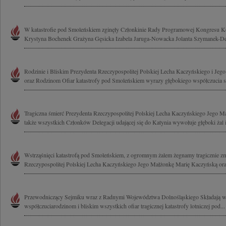
W katastrofie pod Smoleńskiem zginęły Członkinie Rady Programowej Kongresu K
Krystyna Bochenek Grażyna Gęsicka Izabela Jaruga-Nowacka Jolanta Szymanek-Der
Rodzinie i Bliskim Prezydenta Rzeczypospolitej Polskiej Lecha Kaczyńskiego i Jeg
oraz Rodzinom Ofiar katastrofy pod Smoleńskiem wyrazy głębokiego współczucia sk
Tragiczna śmierć Prezydenta Rzeczypospolitej Polskiej Lecha Kaczyńskiego Jego Ma
także wszystkich Członków Delegacji udającej się do Katynia wywołuje głęboki żal i
Wstrząśnięci katastrofą pod Smoleńskiem, z ogromnym żalem żegnamy tragicznie z
Rzeczypospolitej Polskiej Lecha Kaczyńskiego Jego Małżonkę Marię Kaczyńską ora
Przewodniczący Sejmiku wraz z Radnymi Województwa Dolnośląskiego Składają w
współczuciarodzinom i bliskim wszystkich ofiar tragicznej katastrofy lotniczej pod...