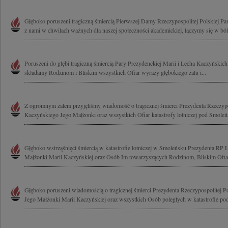
Głęboko poruszeni tragiczną śmiercią Pierwszej Damy Rzeczypospolitej Polskiej Pan
z nami w chwilach ważnych dla naszej społeczności akademickiej, łączymy się w bólu
Poruszeni do głębi tragiczną śmiercią Pary Prezydenckiej Marii i Lecha Kaczyński
składamy Rodzinom i Bliskim wszystkich Ofiar wyrazy głębokiego żalu i...
Z ogromnym żalem przyjęliśmy wiadomość o tragicznej śmierci Prezydenta Rzeczypo
Kaczyńskiego Jego Małżonki oraz wszystkich Ofiar katastrofy lotniczej pod Smoleń
Głęboko wstrząśnięci śmiercią w katastrofie lotniczej w Smoleńsku Prezydenta RP 
Małżonki Marii Kaczyńskiej oraz Osób Im towarzyszących Rodzinom, Bliskim Ofiar
Głęboko poruszeni wiadomością o tragicznej śmierci Prezydenta Rzeczypospolitej P
Jego Małżonki Marii Kaczyńskiej oraz wszystkich Osób poległych w katastrofie pod