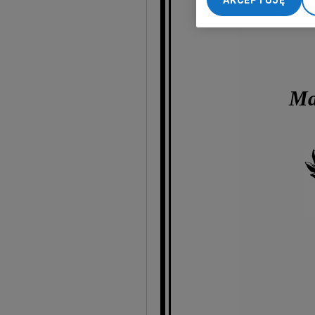
AKCEPTUJĘ
My, nasi Zaufani Part
dokładnych danych geol
Przechowywanie informa
treści, badnie odbiorcó
Ma