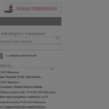
 nekrologów i wspomnień
zwisko lub numer ogłoszenia:
+ szukanie zaawansowane
KROLOGI
8.2026
Warszawa
anie Wydziału dr hab. Julii Kubisie,...
8.2026
Warszawa
j kochanej i dzielnej Marylce Butruk...
 Tadeusz Duniec
wiek: 79
07.08.2026
Warszawa
lkim żalem przyjęliśmy wiadomość, że 29...
rzata Kościelska
07.08.2026
Warszawa
u 3 sierpnia 2026 roku zmarła Profesor...