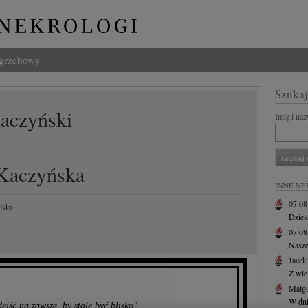
ogrzebowy
Szukaj
aczyński
Imię i na
Kaczyńska
INNE NE
07.0
lska
Dziek
07.0
Nasze
Jacek
Z wie
Małgo
W dni
jść na zawsze, by stale być blisko"