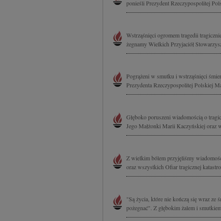
ponieśli Prezydent Rzeczypospolitej Pols
Wstrząśnięci ogromem tragedii tragiczni
żegnamy Wielkich Przyjaciół Stowarzysz
Pogrążeni w smutku i wstrząśnięci śmie
Prezydenta Rzeczypospolitej Polskiej M
Głęboko poruszeni wiadomością o tragic
Jego Małżonki Marii Kaczyńskiej oraz w
Z wielkim bólem przyjęliśmy wiadomość 
oraz wszystkich Ofiar tragicznej katastr
"Są życia, które nie kończą się wraz ze 
pożegnać". Z głębokim żalem i smutkiem