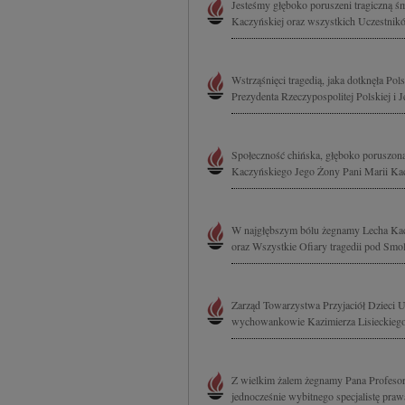
Jesteśmy głęboko poruszeni tragiczną 
Kaczyńskiej oraz wszystkich Uczestnikó
Wstrząśnięci tragedią, jaka dotknęła Po
Prezydenta Rzeczypospolitej Polskiej i 
Społeczność chińska, głęboko poruszona
Kaczyńskiego Jego Żony Pani Marii Kac
W najgłębszym bólu żegnamy Lecha Kacz
oraz Wszystkie Ofiary tragedii pod Smol
Zarząd Towarzystwa Przyjaciół Dzieci U
wychowankowie Kazimierza Lisieckiego w 
Z wielkim żalem żegnamy Pana Profesora
jednocześnie wybitnego specjalistę prawa