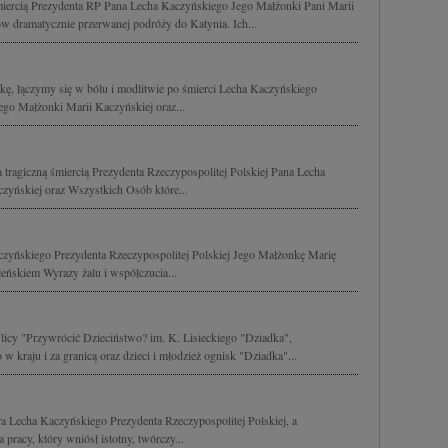
śmiercią Prezydenta RP Pana Lecha Kaczyńskiego Jego Małżonki Pani Marii
w dramatycznie przerwanej podróży do Katynia. Ich...
lskę, łączymy się w bólu i modlitwie po śmierci Lecha Kaczyńskiego
Jego Małżonki Marii Kaczyńskiej oraz...
 tragiczną śmiercią Prezydenta Rzeczypospolitej Polskiej Pana Lecha
zyńskiej oraz Wszystkich Osób które...
yńskiego Prezydenta Rzeczypospolitej Polskiej Jego Małżonkę Marię
eńskiem Wyrazy żalu i współczucia...
licy "Przywrócić Dzieciństwo? im. K. Lisieckiego "Dziadka",
kraju i za granicą oraz dzieci i młodzież ognisk "Dziadka"...
 Lecha Kaczyńskiego Prezydenta Rzeczypospolitej Polskiej, a
 pracy, który wniósł istotny, twórczy...