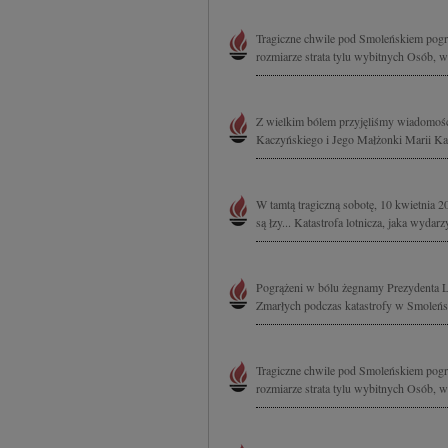
Tragiczne chwile pod Smoleńskiem pogr
rozmiarze strata tylu wybitnych Osób, w
Z wielkim bólem przyjęliśmy wiadomość 
Kaczyńskiego i Jego Małżonki Marii Kacz
W tamtą tragiczną sobotę, 10 kwietnia 20
są łzy... Katastrofa lotnicza, jaka wydar
Pogrążeni w bólu żegnamy Prezydenta L
Zmarłych podczas katastrofy w Smoleńsk
Tragiczne chwile pod Smoleńskiem pogr
rozmiarze strata tylu wybitnych Osób, w