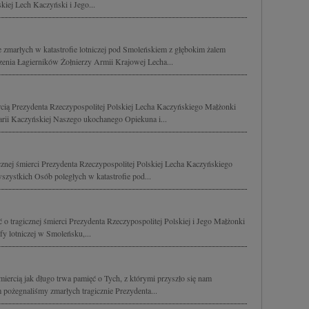
kiej Lech Kaczyński i Jego...
e zmarłych w katastrofie lotniczej pod Smoleńskiem z głębokim żalem
enia Łagierników Żołnierzy Armii Krajowej Lecha...
rcią Prezydenta Rzeczypospolitej Polskiej Lecha Kaczyńskiego Małżonki
arii Kaczyńskiej Naszego ukochanego Opiekuna i...
znej śmierci Prezydenta Rzeczypospolitej Polskiej Lecha Kaczyńskiego
szystkich Osób poległych w katastrofie pod...
o tragicznej śmierci Prezydenta Rzeczypospolitej Polskiej i Jego Małżonki
ofy lotniczej w Smoleńsku,...
śmiercią jak długo trwa pamięć o Tych, z którymi przyszło się nam
 pożegnaliśmy zmarłych tragicznie Prezydenta...