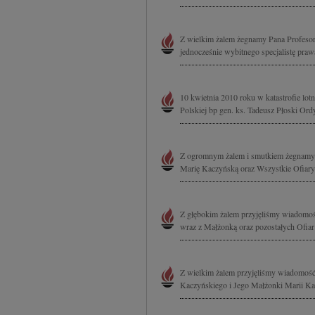
Z wielkim żalem żegnamy Pana Profesora
jednocześnie wybitnego specjalistę prawa
10 kwietnia 2010 roku w katastrofie lo
Polskiej bp gen. ks. Tadeusz Płoski Or
Z ogromnym żalem i smutkiem żegnamy 
Marię Kaczyńską oraz Wszystkie Ofiary 
Z głębokim żalem przyjęliśmy wiadomość
wraz z Małżonką oraz pozostałych Ofiar k
Z wielkim żalem przyjęliśmy wiadomość o
Kaczyńskiego i Jego Małżonki Marii Kacz