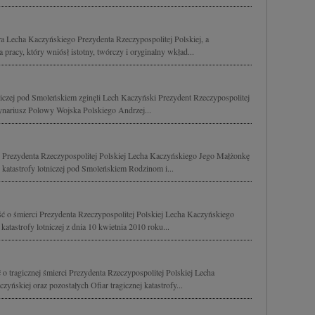
 Lecha Kaczyńskiego Prezydenta Rzeczypospolitej Polskiej, a
 pracy, który wniósł istotny, twórczy i oryginalny wkład...
tniczej pod Smoleńskiem zginęli Lech Kaczyński Prezydent Rzeczypospolitej
dynariusz Polowy Wojska Polskiego Andrzej...
Prezydenta Rzeczypospolitej Polskiej Lecha Kaczyńskiego Jego Małżonkę
katastrofy lotniczej pod Smoleńskiem Rodzinom i...
 o śmierci Prezydenta Rzeczypospolitej Polskiej Lecha Kaczyńskiego
atastrofy lotniczej z dnia 10 kwietnia 2010 roku...
 tragicznej śmierci Prezydenta Rzeczypospolitej Polskiej Lecha
yńskiej oraz pozostałych Ofiar tragicznej katastrofy...