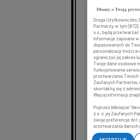
Dbamy o Twoją prywa
Droga Użytkowniczko, Dr
Partnerzy, w tym [
872
]
o.o., będą przetwarzać 
Z 
informacje zapisane w
dopasowanych do Twoich
żegnamy Pie
personalizacji treści 
ograniczyć jej zakres
Twoje dane osobowe mo
funkcjonowania serwisó
przetwarzania Twoich da
Zaufanych Partnerów, 
skontaktuj się z admin
Więcej informacji znaj
Lech
Poprzez kliknięcie "Ak
z o. o. jej Zaufanych 
swoje preferencje dot.
przetwarzania danych 
„Ustawienia zaawansow