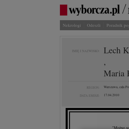
Nekrologi
Odeszli
Poradnik p
Lech K
IMIĘ I NAZWISKO:
,
Maria 
Warszawa, cała Po
REGION:
17.04.2010
DATA EMISJI:
"Można ode