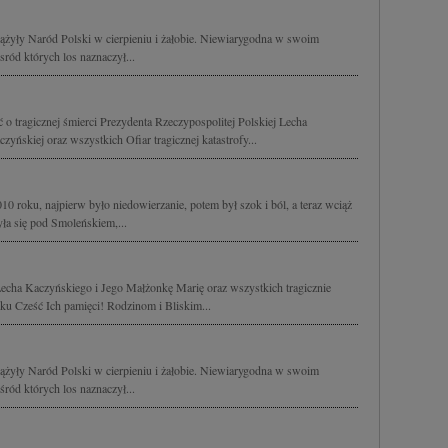
ążyły Naród Polski w cierpieniu i żałobie. Niewiarygodna w swoim
sród których los naznaczył...
o tragicznej śmierci Prezydenta Rzeczypospolitej Polskiej Lecha
yńskiej oraz wszystkich Ofiar tragicznej katastrofy...
10 roku, najpierw było niedowierzanie, potem był szok i ból, a teraz wciąż
zyła się pod Smoleńskiem,...
echa Kaczyńskiego i Jego Małżonkę Marię oraz wszystkich tragicznie
u Cześć Ich pamięci! Rodzinom i Bliskim...
ążyły Naród Polski w cierpieniu i żałobie. Niewiarygodna w swoim
śród których los naznaczył...