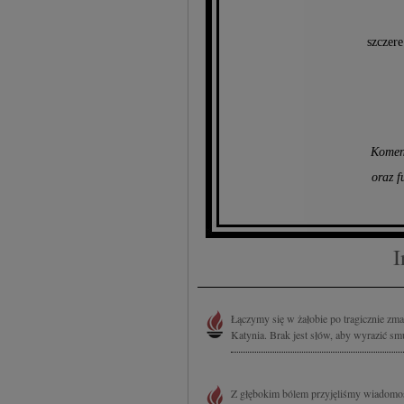
szczer
Komen
oraz f
I
Łączymy się w żałobie po tragicznie z
Katynia. Brak jest słów, aby wyrazić smut
Z głębokim bólem przyjęliśmy wiadomość