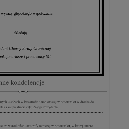
e wyrazy głębokiego współczucia
składają
dant Główny Straży Granicznej
unkcjonariusze i pracownicy SG
nne kondolencje
marłych Osobach w katastrofie samolotowej w Smoleńsku w drodze do
ek i żal po stracie całej Załogi Prezydenta...
, że wśród ofiar katastrofy lotniczej w Smoleńsku, w której śmierć