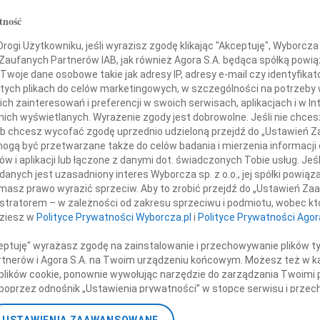
07.0
tność
Serde
(Jan Twardowski)
+ wię
ogi Użytkowniku, jeśli wyrazisz zgodę klikając "Akceptuję", Wyborcza sp
 Zaufanych Partnerów IAB, jak również Agora S.A. będąca spółką powi
NAJNOWS
Twoje dane osobowe takie jak adresy IP, adresy e-mail czy identyfikato
07.0
ogromnym żalem i smutkiem
 tych plikach do celów marketingowych, w szczególności na potrzeby 
07.0
 zainteresowań i preferencji w swoich serwisach, aplikacjach i w Int
rwszego Obywatela Rzeczypospolitej,
Jacek
w nich wyświetlanych. Wyrażenie zgody jest dobrowolne. Jeśli nie chce
Małgo
 lub chcesz wycofać zgodę uprzednio udzieloną przejdź do „Ustawień
Marek
Prezydenta RP
gą być przetwarzane także do celów badania i mierzenia informacji
Jerzy
w i aplikacji lub łączone z danymi dot. świadczonych Tobie usług. Jeś
Asia
nych jest uzasadniony interes Wyborcza sp. z o.o., jej spółki powiąza
masz prawo wyrazić sprzeciw. Aby to zrobić przejdź do „Ustawień Z
07.0
istratorem – w zależności od zakresu sprzeciwu i podmiotu, wobec któ
Eugen
dziesz w
Polityce Prywatności Wyborcza.pl
i
Polityce Prywatności Agor
Kryst
a Kaczyńskiego
+ wię
ceptuję" wyrażasz zgodę na zainstalowanie i przechowywanie plików t
Partnerów i Agora S.A. na Twoim urządzeniu końcowym. Możesz też w ka
 plików cookie, ponownie wywołując narzędzie do zarządzania Twoimi 
oraz
poprzez odnośnik „Ustawienia prywatności” w stopce serwisu i przec
ane”. Zmiana ustawień plików cookie możliwa jest także za pomocą u