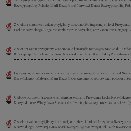
Wstrząśnięci do głębi rozmiarami tragedii pod Smoleńskiem oddajemy hołd Lecho
Rzeczypospolitej Polskiej Marii Kaczyńskiej Pierwszej Damie Rzeczypospolitej Polsk
Z wielkim smutkiem i żalem przyjęliśmy wiadomość o tragicznej śmierci Prezydenta 
Lecha Kaczyńskiego i Jego Małżonki Marii Kaczyńskiej oraz Członków Delegacji uda
Z wielkim żalem przyjęliśmy wiadomość o katastrofie lotniczej w Smoleńsku. Odda
Rzeczypospolitej Polskiej Lechowi Kaczyńskiemu Marii Kaczyńskiej Przedstawicie
Łączymy się w żalu i smutku z Rodziną tragicznie zmarłych w katastrofie pod Smol
Kaczyńskiego i Małżonki Marii Kaczyńskiej Żegnamy Przedstawicieli polskiego Sejm
Głęboko poruszeni tragedią w Smoleńsku żegnamy Prezydenta Lecha Kaczyńskiego
Kaczyńską oraz Władysława Stasiaka absolwenta pierwszego rocznika naszej szkoły
Z wielkim żalem przyjęliśmy informację o tragicznej śmierci Prezydenta Rzeczypospo
Kaczyńskiego Pierwszej Damy Marii Kaczyńskiej oraz wszystkich Osób towarzyszą