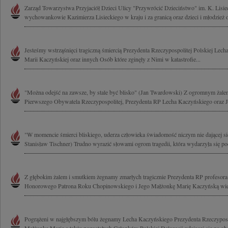
Zarząd Towarzystwa Przyjaciół Dzieci Ulicy "Przywrócić Dzieciństwo" im. K. Lisie
wychowankowie Kazimierza Lisieckiego w kraju i za granicą oraz dzieci i młodzież 
Jesteśmy wstrząśnięci tragiczną śmiercią Prezydenta Rzeczypospolitej Polskiej Lec
Marii Kaczyńskiej oraz innych Osób które zginęły z Nimi w katastrofie...
"Można odejść na zawsze, by stale być blisko" (Jan Twardowski) Z ogromnym żal
Pierwszego Obywatela Rzeczypospolitej, Prezydenta RP Lecha Kaczyńskiego oraz J
"W momencie śmierci bliskiego, uderza człowieka świadomość niczym nie dającej się
Stanisław Tischner) Trudno wyrazić słowami ogrom tragedii, która wydarzyła się pod
Z głębokim żalem i smutkiem żegnamy zmarłych tragicznie Prezydenta RP profesor
Honorowego Patrona Roku Chopinowskiego i Jego Małżonkę Marię Kaczyńską wielk
Pogrążeni w najgłębszym bólu żegnamy Lecha Kaczyńskiego Prezydenta Rzeczypospo