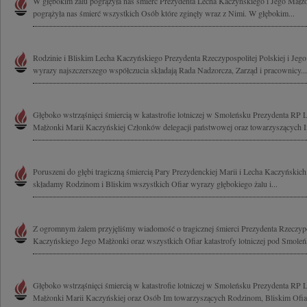
W głębokim żalu pogrążyła nas śmierć Prezydenta Lecha Kaczyńskiego i Jego Małż
pogrążyła nas śmierć wszystkich Osób które zginęły wraz z Nimi. W głębokim...
Rodzinie i Bliskim Lecha Kaczyńskiego Prezydenta Rzeczypospolitej Polskiej i Jeg
wyrazy najszczerszego współczucia składają Rada Nadzorcza, Zarząd i pracownicy...
Głęboko wstrząśnięci śmiercią w katastrofie lotniczej w Smoleńsku Prezydenta RP
Małżonki Marii Kaczyńskiej Członków delegacji państwowej oraz towarzyszących I
Poruszeni do głębi tragiczną śmiercią Pary Prezydenckiej Marii i Lecha Kaczyński
składamy Rodzinom i Bliskim wszystkich Ofiar wyrazy głębokiego żalu i...
Z ogromnym żalem przyjęliśmy wiadomość o tragicznej śmierci Prezydenta Rzeczypo
Kaczyńskiego Jego Małżonki oraz wszystkich Ofiar katastrofy lotniczej pod Smoleń
Głęboko wstrząśnięci śmiercią w katastrofie lotniczej w Smoleńsku Prezydenta RP 
Małżonki Marii Kaczyńskiej oraz Osób Im towarzyszących Rodzinom, Bliskim Ofiar