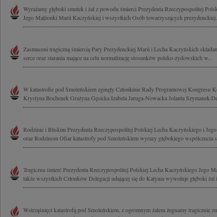
Wyrażamy głęboki smutek i żal z powodu śmierci Prezydenta Rzeczypospolitej Pols
Jego Małżonki Marii Kaczyńskiej i wszystkich Osób towarzyszących prezydenckiej.
Zasmuceni tragiczną śmiercią Pary Prezydenckiej Marii i Lecha Kaczyńskich składa
serce oraz starania mające na celu normalizację stosunków polsko-żydowskich w...
W katastrofie pod Smoleńskiem zginęły Członkinie Rady Programowej Kongresu K
Krystyna Bochenek Grażyna Gęsicka Izabela Jaruga-Nowacka Jolanta Szymanek-Der
Rodzinie i Bliskim Prezydenta Rzeczypospolitej Polskiej Lecha Kaczyńskiego i Jeg
oraz Rodzinom Ofiar katastrofy pod Smoleńskiem wyrazy głębokiego współczucia sk
Tragiczna śmierć Prezydenta Rzeczypospolitej Polskiej Lecha Kaczyńskiego Jego Ma
także wszystkich Członków Delegacji udającej się do Katynia wywołuje głęboki żal i
Wstrząśnięci katastrofą pod Smoleńskiem, z ogromnym żalem żegnamy tragicznie z