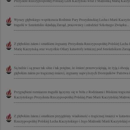
Prezydent Rzeczypospolitej Polskiej Lech Kaczyński wraz z Małżonką Marią Kaczyńs
Wyrazy głębokiego współczucia Rodzinie Pary Prezydenckiej Lecha i Marii Kaczyńs
tragedii w Smoleńsku składają Zarząd, pracownicy i młodzież Szkolnego Związku...
Z głębokim żalem i smutkiem żegnamy Prezydenta Rzeczypospolitej Polskiej Lech
Marię Kaczyńską oraz wszystkie Ofiary katastrofy lotniczej pod Smoleńskiem Zarząd
Są ludzie i są prace tak silne i tak potężne, że śmierć przezwyciężają, że żyją i obcują
głębokim żalem po tragicznej śmierci, żegnamy najwyższych Dostojników Państwa i.
Przygnębieni rozmiarem tragedii łączymy się w bólu z Rodzinami i Bliskimi tragicz
Kaczyńskiego Prezydenta Rzeczypospolitej Polskiej Pani Marii Kaczyńskiej Małżonk
Z głębokim żalem i smutkiem przyjęliśmy wiadomość o tragicznej śmierci w katastrof
Rzeczypospolitej Polskiej Lecha Kaczyńskiego i Jego Małżonki Marii Kaczyńskiej o