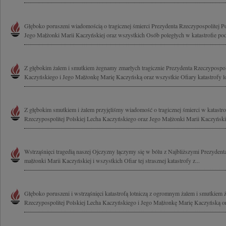
Głęboko poruszeni wiadomością o tragicznej śmierci Prezydenta Rzeczypospolitej P
Jego Małżonki Marii Kaczyńskiej oraz wszystkich Osób poległych w katastrofie pod
Z głębokim żalem i smutkiem żegnamy zmarłych tragicznie Prezydenta Rzeczypospoli
Kaczyńskiego i Jego Małżonkę Marię Kaczyńską oraz wszystkie Ofiary katastrofy lot
Z głębokim smutkiem i żalem przyjęliśmy wiadomość o tragicznej śmierci w katastrof
Rzeczypospolitej Polskiej Lecha Kaczyńskiego oraz Jego Małżonki Marii Kaczyńskiej
Wstrząśnięci tragedią naszej Ojczyzny łączymy się w bólu z Najbliższymi Prezyde
małżonki Marii Kaczyńskiej i wszystkich Ofiar tej strasznej katastrofy z...
Głęboko poruszeni i wstrząśnięci katastrofą lotniczą z ogromnym żalem i smutkiem
Rzeczypospolitej Polskiej Lecha Kaczyńskiego i Jego Małżonkę Marię Kaczyńską or