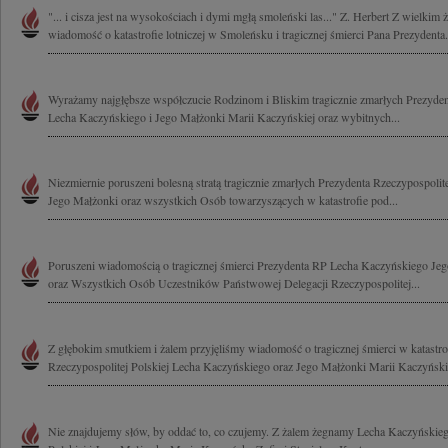
"... i cisza jest na wysokościach i dymi mgłą smoleński las..." Z. Herbert Z wielkim
wiadomość o katastrofie lotniczej w Smoleńsku i tragicznej śmierci Pana Prezydenta.
Wyrażamy najgłębsze współczucie Rodzinom i Bliskim tragicznie zmarłych Prezydent
Lecha Kaczyńskiego i Jego Małżonki Marii Kaczyńskiej oraz wybitnych...
Niezmiernie poruszeni bolesną stratą tragicznie zmarłych Prezydenta Rzeczypospoli
Jego Małżonki oraz wszystkich Osób towarzyszących w katastrofie pod...
Poruszeni wiadomością o tragicznej śmierci Prezydenta RP Lecha Kaczyńskiego Je
oraz Wszystkich Osób Uczestników Państwowej Delegacji Rzeczypospolitej...
Z głębokim smutkiem i żalem przyjęliśmy wiadomość o tragicznej śmierci w katastrof
Rzeczypospolitej Polskiej Lecha Kaczyńskiego oraz Jego Małżonki Marii Kaczyńskiej
Nie znajdujemy słów, by oddać to, co czujemy. Z żalem żegnamy Lecha Kaczyńskieg