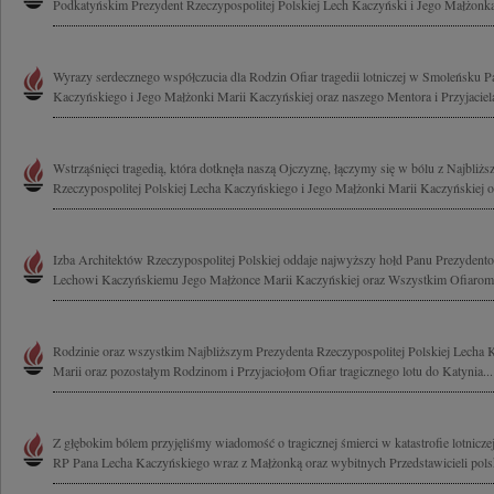
Podkatyńskim Prezydent Rzeczypospolitej Polskiej Lech Kaczyński i Jego Małżonka
Wyrazy serdecznego współczucia dla Rodzin Ofiar tragedii lotniczej w Smoleńsku P
Kaczyńskiego i Jego Małżonki Marii Kaczyńskiej oraz naszego Mentora i Przyjaciela
Wstrząśnięci tragedią, która dotknęła naszą Ojczyznę, łączymy się w bólu z Najbliż
Rzeczypospolitej Polskiej Lecha Kaczyńskiego i Jego Małżonki Marii Kaczyńskiej or
Izba Architektów Rzeczypospolitej Polskiej oddaje najwyższy hołd Panu Prezydento
Lechowi Kaczyńskiemu Jego Małżonce Marii Kaczyńskiej oraz Wszystkim Ofiarom.
Rodzinie oraz wszystkim Najbliższym Prezydenta Rzeczypospolitej Polskiej Lecha
Marii oraz pozostałym Rodzinom i Przyjaciołom Ofiar tragicznego lotu do Katynia...
Z głębokim bólem przyjęliśmy wiadomość o tragicznej śmierci w katastrofie lotnic
RP Pana Lecha Kaczyńskiego wraz z Małżonką oraz wybitnych Przedstawicieli polsk