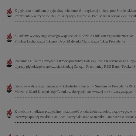
Z głębokim smutkiem przyjęliśmy wiadomość o tragicznej śmierci pod Smoleńskie
Prezydenta Rzeczypospolitej Polskiej Jego Małżonki, Pani Marii Kaczyńskiej Człon
Składamy wyrazy najgłębszego współczucia Rodzinie i Bliskim tragicznie zmarłych 
Polskiej Lecha Kaczyńskiego i Jego Małżonki Marii Kaczyńskiej Prezydenta...
Rodzinie i Bliskim Prezydenta Rzeczypospolitej Polskiej Lecha Kaczyńskiego i Jeg
wyrazy głębokiego współczucia składają Zarząd i Pracownicy RBS Bank (Polska) S
Głęboko wstrząśnięci śmiercią w katastrofie lotniczej w Smoleńsku Prezydenta RP
Małżonki Marii Kaczyńskiej Członków delegacji państwowej oraz towarzyszących I
Z wielkim smutkiem przyjęliśmy wiadomość o katastrofie samolotu rządowego, w kt
Rzeczypospolitej Polskiej Pan Lech Kaczyński Jego Małżonka Pani Maria Kaczyńska