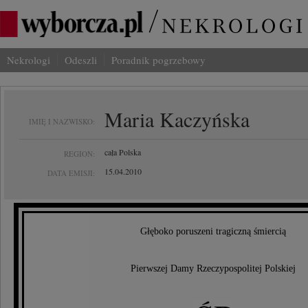
Nekrologi
Odeszli
Poradnik pogrzebowy
Maria Kaczyńska
IMIĘ I NAZWISKO:
cała Polska
REGION:
15.04.2010
DATA EMISJI:
Głęboko poruszeni tragiczną śmiercią
Pierwszej Damy Rzeczypospolitej Polskiej