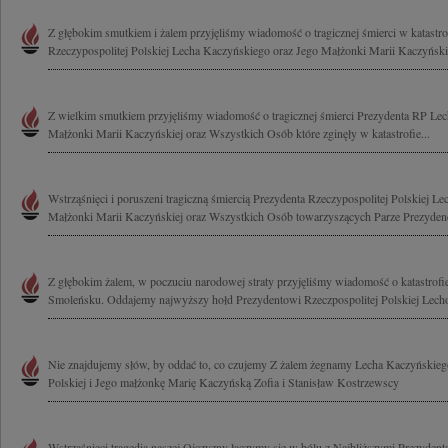
Z głębokim smutkiem i żalem przyjęliśmy wiadomość o tragicznej śmierci w katastrof
Rzeczypospolitej Polskiej Lecha Kaczyńskiego oraz Jego Małżonki Marii Kaczyńskiej
Z wielkim smutkiem przyjęliśmy wiadomość o tragicznej śmierci Prezydenta RP Lec
Małżonki Marii Kaczyńskiej oraz Wszystkich Osób które zginęły w katastrofie...
Wstrząśnięci i poruszeni tragiczną śmiercią Prezydenta Rzeczypospolitej Polskiej L
Małżonki Marii Kaczyńskiej oraz Wszystkich Osób towarzyszących Parze Prezydenck
Z głębokim żalem, w poczuciu narodowej straty przyjęliśmy wiadomość o katastrof
Smoleńsku. Oddajemy najwyższy hołd Prezydentowi Rzeczpospolitej Polskiej Lech
Nie znajdujemy słów, by oddać to, co czujemy Z żalem żegnamy Lecha Kaczyńskieg
Polskiej i Jego małżonkę Marię Kaczyńską Zofia i Stanisław Kostrzewscy
Wstrząśnięci tragedią naszej Ojczyzny łączymy się w bólu z Najbliższymi Prezyde