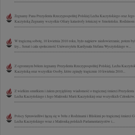
Żegnamy Pana Prezydenta Rzeczypospolitej Polskiej Lecha Kaczyńskiego oraz Jeg
Kaczyńską Żegnamy wszystkie Ofiary katastrofy lotniczej w Smoleńsku. Rodzinom i
W tragiczną sobotę, 10 kwietnia 2010 roku, było najpierw niedowierzanie, potem był 
łzy... Senat i cała społeczność Uniwersytetu Kardynała Stefana Wyszyńskiego w...
Z ogromnym bólem żegnamy Prezydenta Rzeczypospolitej Polskiej, Lecha Kaczyńsk
Kaczyńską oraz wszystkie Osoby, które zginęły tragicznie 10 kwietnia 2010...
Z wielkim smutkiem i żalem przyjęliśmy wiadomość o tragicznej śmierci Prezydenta 
Lecha Kaczyńskiego i Jego Małżonki Marii Kaczyńskiej oraz wszystkich Członków.
Polscy Sprawiedliwi łączą się w bólu z Rodzinami i Bliskimi po tragicznej śmierci
Lecha Kaczyńskiego wraz z Małżonką polskich Parlamentarzystów i...