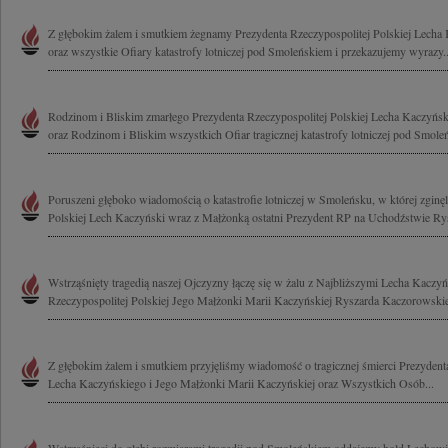
Z głębokim żalem i smutkiem żegnamy Prezydenta Rzeczypospolitej Polskiej Lech
oraz wszystkie Ofiary katastrofy lotniczej pod Smoleńskiem i przekazujemy wyrazy..
Rodzinom i Bliskim zmarłego Prezydenta Rzeczypospolitej Polskiej Lecha Kaczyńsk
oraz Rodzinom i Bliskim wszystkich Ofiar tragicznej katastrofy lotniczej pod Smole
Poruszeni głęboko wiadomością o katastrofie lotniczej w Smoleńsku, w której zginęl
Polskiej Lech Kaczyński wraz z Małżonką ostatni Prezydent RP na Uchodźstwie Rys
Wstrząśnięty tragedią naszej Ojczyzny łączę się w żalu z Najbliższymi Lecha Kaczy
Rzeczypospolitej Polskiej Jego Małżonki Marii Kaczyńskiej Ryszarda Kaczorowskie
Z głębokim żalem i smutkiem przyjęliśmy wiadomość o tragicznej śmierci Prezydenta
Lecha Kaczyńskiego i Jego Małżonki Marii Kaczyńskiej oraz Wszystkich Osób...