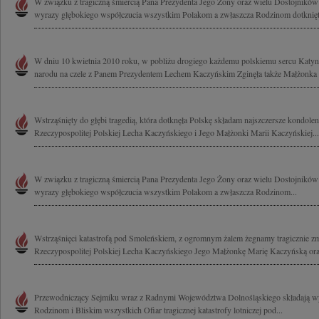
W związku z tragiczną śmiercią Pana Prezydenta Jego Żony oraz wielu Dostojnikó
wyrazy głębokiego współczucia wszystkim Polakom a zwłaszcza Rodzinom dotknięt
W dniu 10 kwietnia 2010 roku, w pobliżu drogiego każdemu polskiemu sercu Katynia,
narodu na czele z Panem Prezydentem Lechem Kaczyńskim Zginęła także Małżonka P
Wstrząśnięty do głębi tragedią, która dotknęła Polskę składam najszczersze kondole
Rzeczypospolitej Polskiej Lecha Kaczyńskiego i Jego Małżonki Marii Kaczyńskiej...
W związku z tragiczną śmiercią Pana Prezydenta Jego Żony oraz wielu Dostojnikó
wyrazy głębokiego współczucia wszystkim Polakom a zwłaszcza Rodzinom...
Wstrząśnięci katastrofą pod Smoleńskiem, z ogromnym żalem żegnamy tragicznie z
Rzeczypospolitej Polskiej Lecha Kaczyńskiego Jego Małżonkę Marię Kaczyńską ora
Przewodniczący Sejmiku wraz z Radnymi Województwa Dolnośląskiego składają wy
Rodzinom i Bliskim wszystkich Ofiar tragicznej katastrofy lotniczej pod...