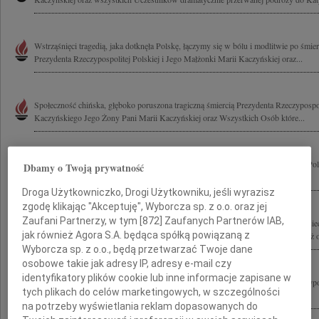
Wstrząśnięci tragedią, jaka dotknęła Polskę, łączymy się w bólu i modlitwie po śmi
Prezydenta Rzeczypospolitej Polskiej i Jego Małżonki Marii Kaczyńskiej oraz...
Społeczność chińska, głęboko poruszona tragiczną śmiercią Prezydenta Rzeczypospol
Kaczyńskiego Jego Żony Pani Marii Kaczyńskiej oraz Wszystkich Osób które...
W najgłębszym bólu żegnamy Lecha Kaczyńskiego Prezydenta Rzeczypospolitej Pol
Dbamy o Twoją prywatność
oraz Wszystkie Ofiary tragedii pod Smoleńskiem Wyrazy żalu i współczucia...
Droga Użytkowniczko, Drogi Użytkowniku, jeśli wyrazisz
zgodę klikając "Akceptuję", Wyborcza sp. z o.o. oraz jej
Zaufani Partnerzy, w tym [
872
] Zaufanych Partnerów IAB,
Zarząd Towarzystwa Przyjaciół Dzieci Ulicy "Przywrócić Dzieciństwo? im. K. Lisie
jak również Agora S.A. będąca spółką powiązaną z
wychowankowie Kazimierza Lisieckiego w kraju i za granicą oraz dzieci i młodzież 
Wyborcza sp. z o.o., będą przetwarzać Twoje dane
osobowe takie jak adresy IP, adresy e-mail czy
identyfikatory plików cookie lub inne informacje zapisane w
Z wielkim żalem żegnamy Pana Profesora Lecha Kaczyńskiego Prezydenta Rzeczyposp
tych plikach do celów marketingowych, w szczególności
jednocześnie wybitnego specjalistę prawa pracy, który wniósł istotny, twórczy...
na potrzeby wyświetlania reklam dopasowanych do