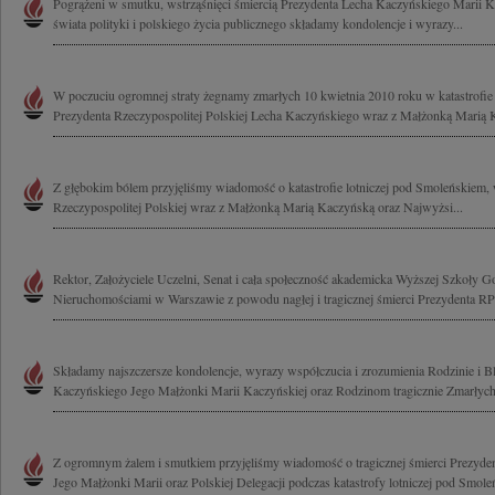
Pogrążeni w smutku, wstrząśnięci śmiercią Prezydenta Lecha Kaczyńskiego Marii Ka
świata polityki i polskiego życia publicznego składamy kondolencje i wyrazy...
W poczuciu ogromnej straty żegnamy zmarłych 10 kwietnia 2010 roku w katastrofie
Prezydenta Rzeczypospolitej Polskiej Lecha Kaczyńskiego wraz z Małżonką Marią 
Z głębokim bólem przyjęliśmy wiadomość o katastrofie lotniczej pod Smoleńskiem, w
Rzeczypospolitej Polskiej wraz z Małżonką Marią Kaczyńską oraz Najwyżsi...
Rektor, Założyciele Uczelni, Senat i cała społeczność akademicka Wyższej Szkoły 
Nieruchomościami w Warszawie z powodu nagłej i tragicznej śmierci Prezydenta RP
Składamy najszczersze kondolencje, wyrazy współczucia i zrozumienia Rodzinie i 
Kaczyńskiego Jego Małżonki Marii Kaczyńskiej oraz Rodzinom tragicznie Zmarłych
Z ogromnym żalem i smutkiem przyjęliśmy wiadomość o tragicznej śmierci Prezyd
Jego Małżonki Marii oraz Polskiej Delegacji podczas katastrofy lotniczej pod Smoleń