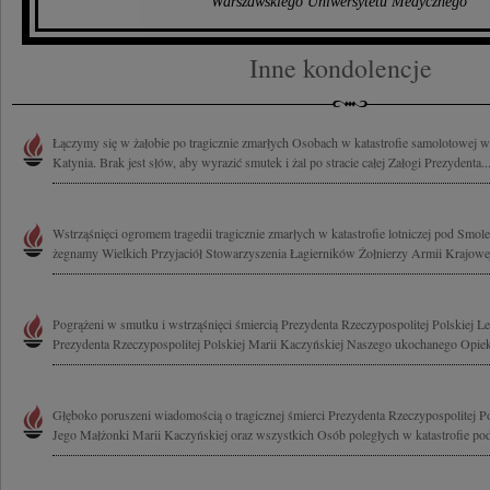
Warszawskiego Uniwersytetu Medycznego
Inne kondolencje
Łączymy się w żałobie po tragicznie zmarłych Osobach w katastrofie samolotowej
Katynia. Brak jest słów, aby wyrazić smutek i żal po stracie całej Załogi Prezydenta..
Wstrząśnięci ogromem tragedii tragicznie zmarłych w katastrofie lotniczej pod Smo
żegnamy Wielkich Przyjaciół Stowarzyszenia Łagierników Żołnierzy Armii Krajowej
Pogrążeni w smutku i wstrząśnięci śmiercią Prezydenta Rzeczypospolitej Polskiej 
Prezydenta Rzeczypospolitej Polskiej Marii Kaczyńskiej Naszego ukochanego Opieku
Głęboko poruszeni wiadomością o tragicznej śmierci Prezydenta Rzeczypospolitej P
Jego Małżonki Marii Kaczyńskiej oraz wszystkich Osób poległych w katastrofie pod