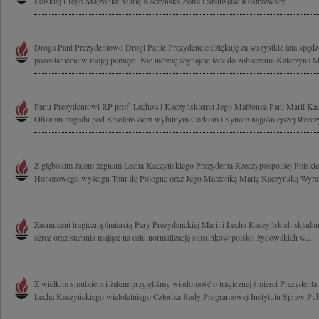
Polskiej i Jego Małżonkę Marię Kaczyńską Zofia i Stanisław Kostrzewscy
Droga Pani Prezydentowo Drogi Panie Prezydencie dziękuję za wszystkie lata spęd
pozostaniecie w mojej pamięci. Nie mówię żegnajcie lecz do zobaczenia Katarzyna M
Panu Prezydentowi RP prof. Lechowi Kaczyńskiemu Jego Małżonce Pani Marii Kac
Ofiarom tragedii pod Smoleńskiem wybitnym Córkom i Synom najjaśniejszej Rzeczyp
Z głębokim żalem żegnam Lecha Kaczyńskiego Prezydenta Rzeczypospolitej Polskiej
Honorowego wyścigu Tour de Pologne oraz Jego Małżonkę Marię Kaczyńską Wyrazy
Zasmuceni tragiczną śmiercią Pary Prezydenckiej Marii i Lecha Kaczyńskich składa
serce oraz starania mające na celu normalizację stosunków polsko-żydowskich w...
Z wielkim smutkiem i żalem przyjęliśmy wiadomość o tragicznej śmierci Prezydenta 
Lecha Kaczyńskiego wieloletniego Członka Rady Programowej Instytutu Spraw Publ