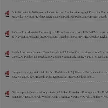
Dnia 10 kwietnia 2010 roku w katastrofie pod Smoleńskiem zginęli Prezydent Rzeczy
Małżonką i wybitni Przedstawiciele Państwa Polskiego Poruszeni ogromem tragedii 
Związek Pracodawców Innowacyjnych Firm Farmaceutycznych INFARMA wyraża głęb
ze wszystkimi Polakami przeżywającymi tragedię śmierci Pary Prezydenckiej Lecha i 
Z głębokim żalem żegnamy Pana Prezydenta RP Lecha Kaczyńskiego wraz z Małżo
Członków Polskiej Delegacji którzy zginęli w katastrofie lotniczej pod Smoleńskiem.
Łączymy się w głębokim żalu i bólu z Rodzinami i Najbliższymi Prezydenta Rzeczypo
Kaczyńskiego Jego Małżonki Marii Kaczyńskiej oraz wszystkich osób...
Głęboko przeżyliśmy tragiczną katastrofę i śmierć Prezydenta Rzeczypospolitej Pols
Senatorów, Duchownych, Wojskowych, Urzędników Państwowych, Członków Rodzi