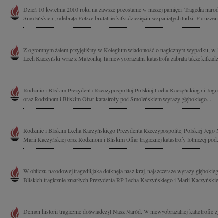
Dzień 10 kwietnia 2010 roku na zawsze pozostanie w naszej pamięci. Tragedia naro
Smoleńskiem, odebrała Polsce brutalnie kilkudziesięciu wspaniałych ludzi. Poruszeni
Z ogromnym żalem przyjęliśmy w Kolegium wiadomość o tragicznym wypadku, w k
Lech Kaczyński wraz z Małżonką Ta niewyobrażalna katastrofa zabrała także kilkadzie
Rodzinie i Bliskim Prezydenta Rzeczypospolitej Polskiej Lecha Kaczyńskiego i Jeg
oraz Rodzinom i Bliskim Ofiar katastrofy pod Smoleńskiem wyrazy głębokiego...
Rodzinie i Bliskim Lecha Kaczyńskiego Prezydenta Rzeczypospolitej Polskiej Jeg
Marii Kaczyńskiej oraz Rodzinom i Bliskim Ofiar tragicznej katastrofy lotniczej pod.
W obliczu narodowej tragedii,jaka dotknęła nasz kraj, najszczersze wyrazy głębokie
Bliskich tragicznie zmarłych Prezydenta RP Lecha Kaczyńskiego i Marii Kaczyńskiej
Demon historii tragicznie doświadczył Nasz Naród. W niewyobrażalnej katastrofie zg