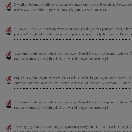
Z wielkim bólem przyjęliśmy wiadomość o tragicznej śmierci Prezydenta Rzeczypospo
oraz wszystkich Ofiar tragicznej katastrofy lotniczej w Smoleńsku,...
"Są życia, które nie kończą się wraz ze śmiercią jak długo trwa pamięć o Tych, z któ
pożegnać". Z głębokim żalem i smutkiem pożegnaliśmy zmarłych tragicznie Prezyden
Tragiczne chwile pod Smoleńskiem pogrążyły Naród Polski w cierpieniu i żałobie.
rozmiarze strata tylu wybitnych Osób, wsród których los naznaczył...
Pogrążeni w bólu żegnamy Prezydenta Lecha Kaczyńskiego i Jego Małżonkę Marię o
Zmarłych podczas katastrofy w Smoleńsku Cześć Ich pamięci! Rodzinom i Bliskim..
Tragiczne chwile pod Smoleńskiem pogrążyły Naród Polski w cierpieniu i żałobie.
rozmiarze strata tylu wybitnych Osób, wśród których los naznaczył...
Jesteśmy głęboko poruszeni tragiczną śmiercią Prezydenta RP Pana Lecha Kaczyńsk
Kaczyńskiej oraz wszystkich Uczestników dramatycznie przerwanej podróży do Katyn