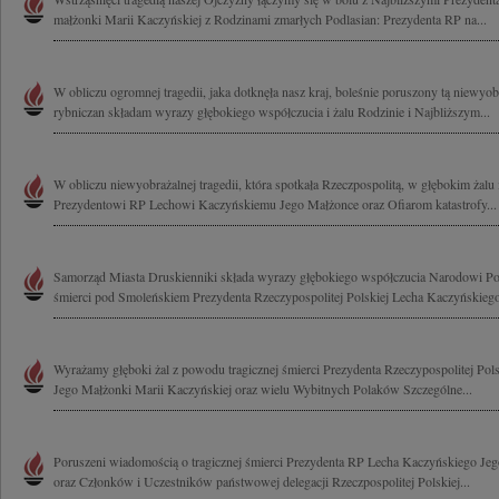
małżonki Marii Kaczyńskiej z Rodzinami zmarłych Podlasian: Prezydenta RP na...
W obliczu ogromnej tragedii, jaka dotknęła nasz kraj, boleśnie poruszony tą niewyobr
rybniczan składam wyrazy głębokiego współczucia i żalu Rodzinie i Najbliższym...
W obliczu niewyobrażalnej tragedii, która spotkała Rzeczpospolitą, w głębokim żalu
Prezydentowi RP Lechowi Kaczyńskiemu Jego Małżonce oraz Ofiarom katastrofy...
Samorząd Miasta Druskienniki składa wyrazy głębokiego współczucia Narodowi Po
śmierci pod Smoleńskiem Prezydenta Rzeczypospolitej Polskiej Lecha Kaczyńskiego
Wyrażamy głęboki żal z powodu tragicznej śmierci Prezydenta Rzeczypospolitej Pol
Jego Małżonki Marii Kaczyńskiej oraz wielu Wybitnych Polaków Szczególne...
Poruszeni wiadomością o tragicznej śmierci Prezydenta RP Lecha Kaczyńskiego Je
oraz Członków i Uczestników państwowej delegacji Rzeczpospolitej Polskiej...