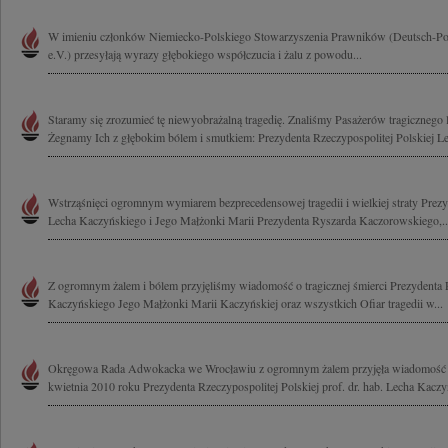
W imieniu członków Niemiecko-Polskiego Stowarzyszenia Prawników (Deutsch-Poln
e.V.) przesyłają wyrazy głębokiego współczucia i żalu z powodu...
Staramy się zrozumieć tę niewyobrażalną tragedię. Znaliśmy Pasażerów tragicznego
Żegnamy Ich z głębokim bólem i smutkiem: Prezydenta Rzeczypospolitej Polskiej Le
Wstrząśnięci ogromnym wymiarem bezprecedensowej tragedii i wielkiej straty Prezy
Lecha Kaczyńskiego i Jego Małżonki Marii Prezydenta Ryszarda Kaczorowskiego,..
Z ogromnym żalem i bólem przyjęliśmy wiadomość o tragicznej śmierci Prezydenta R
Kaczyńskiego Jego Małżonki Marii Kaczyńskiej oraz wszystkich Ofiar tragedii w...
Okręgowa Rada Adwokacka we Wrocławiu z ogromnym żalem przyjęła wiadomość o 
kwietnia 2010 roku Prezydenta Rzeczypospolitej Polskiej prof. dr. hab. Lecha Kaczy