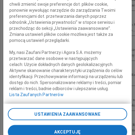
chwili zmienić swoje preferencje dot. plików cookie,
wszystkie Osoby zmarłe w tragicznym locie 10 kwietnia 2010 roku Zarząd oraz pra
ponownie wywołując narzędzie do zarządzania Twoimi
preferencjami dot. przetwarzania danych poprzez
odnośnik „Ustawienia prywatności” w stopce serwisu i
Rodzinie i Bliskim Prezydenta Rzeczypospolitej Polskiej Lecha Kaczyńskiego Jego
przechodząc do sekcji „Ustawienia zaawansowane”.
oraz Rodzinom Ofiar katastrofy lotniczej pod Smoleńskiem wyrazy najszczerszego...
Zmiana ustawień plików cookie możliwa jest także za
pomocą ustawień przeglądarki.
Głęboko poruszeni śmiercią Prezydenta Rzeczypospolitej Polskiej Lecha Kaczyński
My, nasi Zaufani Partnerzy i Agora S.A. możemy
Kaczyńskiej oraz wszystkich Ofiar tragicznej katastrofy pod Smoleńskiem składamy
przetwarzać dane osobowe w następujących
celach:
Użycie dokładnych danych geolokalizacyjnych.
Aktywne skanowanie charakterystyki urządzenia do celów
Z ogromnym bólem i żalem przyjąłem wiadomość o tragicznej śmierci Prezydenta Rze
identyfikacji. Przechowywanie informacji na urządzeniu lub
Kaczyńskiego oraz Jego Małżonki a także wszystkich Członków Delegacji...
dostęp do nich. Spersonalizowane reklamy i treści, pomiar
reklam i treści, badnie odbiorców i ulepszanie usług.
Lista Zaufanych Partnerów
10 kwietnia 2010 roku w katastrofie lotniczej pod Smoleńskiem zginęli udający się 
katyńskiej Prezydent Rzeczypospolitej Polskiej prof. Lech Kaczyński Jego Małżonka
USTAWIENIA ZAAWANSOWANE
Z wielkim smutkiem i żalem żegnamy zmarłych 10 kwietnia 2010 roku Prezydenta Rz
Kaczyńskiego i Jego Żonę Pierwszą Damę Rzeczypospolitej Polskiej Marię Kaczyńs
AKCEPTUJĘ