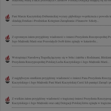
Małżonkę Marię a także pozostałych Członków Polskiej Delegacji udającej się na ob
Pani Marcie Kaczyńskiej-Dubienieckiej wyrazy głębokiego współczucia z powodu t
składają Dziekan i Prodziekan Kolegium Zarządzania i Finansów Szkoły...
Z ogromnym żalem przyjęliśmy wiadomość o śmierci Prezydenta Rzeczpospolitej Po
Jego Małżonki Marii oraz Pozostałych Osób które zginęły w katastrofie...
Wstrząśnięci Narodową Tragedią łączymy się w bólu i żałobie z Rodzinami, Bliski
Prezydenta Rzeczypospolitej Polskiej Lecha Kaczyńskiego i Jego Małżonki Marii...
Z najgłębszym smutkiem przyjęliśmy wiadomość o śmierci Pana Prezydenta Rzeczypo
Kaczyńskiego i Jego Małżonki Pani Marii Kaczyńskiej Cześć Ich pamięci Zarząd i p
Z wielkim żalem przyjęliśmy wiadomość o tragicznej śmierci Prezydenta Rzeczypospo
Kaczyńskiego i Jego Małżonki oraz całej Delegacji Polskiej która zginęła w tragicznej