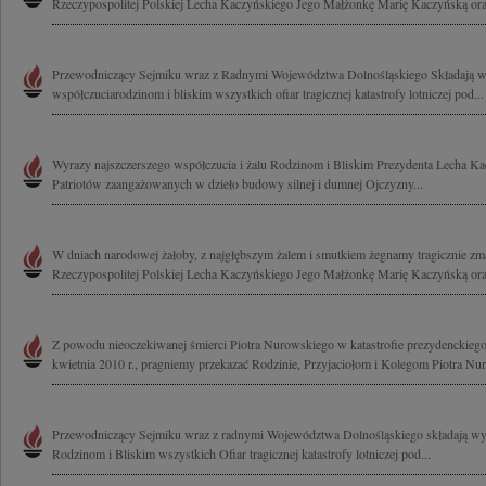
Rzeczypospolitej Polskiej Lecha Kaczyńskiego Jego Małżonkę Marię Kaczyńską ora
Przewodniczący Sejmiku wraz z Radnymi Województwa Dolnośląskiego Składają w
współczuciarodzinom i bliskim wszystkich ofiar tragicznej katastrofy lotniczej pod...
Wyrazy najszczerszego współczucia i żalu Rodzinom i Bliskim Prezydenta Lecha Ka
Patriotów zaangażowanych w dzieło budowy silnej i dumnej Ojczyzny...
W dniach narodowej żałoby, z najgłębszym żalem i smutkiem żegnamy tragicznie zm
Rzeczypospolitej Polskiej Lecha Kaczyńskiego Jego Małżonkę Marię Kaczyńską oraz
Z powodu nieoczekiwanej śmierci Piotra Nurowskiego w katastrofie prezydenckieg
kwietnia 2010 r., pragniemy przekazać Rodzinie, Przyjaciołom i Kolegom Piotra Nu
Przewodniczący Sejmiku wraz z radnymi Województwa Dolnośląskiego składają wy
Rodzinom i Bliskim wszystkich Ofiar tragicznej katastrofy lotniczej pod...