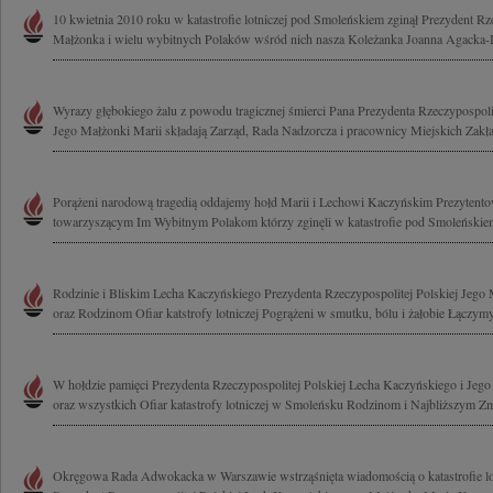
10 kwietnia 2010 roku w katastrofie lotniczej pod Smoleńskiem zginął Prezydent Rze
Małżonka i wielu wybitnych Polaków wśród nich nasza Koleżanka Joanna Agacka-I
Wyrazy głębokiego żalu z powodu tragicznej śmierci Pana Prezydenta Rzeczypospol
Jego Małżonki Marii składają Zarząd, Rada Nadzorcza i pracownicy Miejskich Zakła
Porążeni narodową tragedią oddajemy hołd Marii i Lechowi Kaczyńskim Prezytent
towarzyszącym Im Wybitnym Polakom którzy zginęli w katastrofie pod Smoleńskiem
Rodzinie i Bliskim Lecha Kaczyńskiego Prezydenta Rzeczypospolitej Polskiej Jego
oraz Rodzinom Ofiar katstrofy lotniczej Pogrążeni w smutku, bólu i żałobie Łączymy
W hołdzie pamięci Prezydenta Rzeczypospolitej Polskiej Lecha Kaczyńskiego i Jeg
oraz wszystkich Ofiar katastrofy lotniczej w Smoleńsku Rodzinom i Najbliższym Zm
Okręgowa Rada Adwokacka w Warszawie wstrząśnięta wiadomością o katastrofie lotn