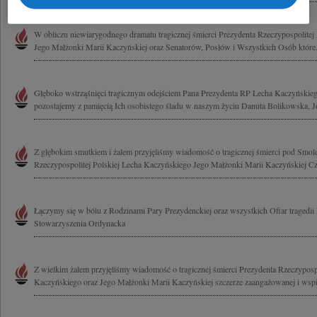
W obliczu niewiarygodnego dramatu tragicznej śmierci Prezydenta Rzeczypospolitej
Jego Małżonki Marii Kaczyńskiej oraz Senatorów, Posłów i Wszystkich Osób które.
Głęboko wstrząśnięci tragicznym odejściem Pana Prezydenta RP Lecha Kaczyńskieg
pozostajemy z pamięcią Ich osobistego śladu w naszym życiu Danuta Bolikowska, Jo
Z głębokim smutkiem i żalem przyjęliśmy wiadomość o tragicznej śmierci pod Smol
Rzeczypospolitej Polskiej Lecha Kaczyńskiego Jego Małżonki Marii Kaczyńskiej Cz
Łączymy się w bólu z Rodzinami Pary Prezydenckiej oraz wszystkich Ofiar tragedii
Stowarzyszenia Ordynacka
Z wielkim żalem przyjęliśmy wiadomość o tragicznej śmierci Prezydenta Rzeczypospo
Kaczyńskiego oraz Jego Małżonki Marii Kaczyńskiej szczerze zaangażowanej i wspie