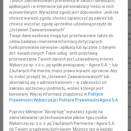
Twoich zainteresowań i preferencji w swoich serwisach,
aplikacjach i w Internecie lub personalizacji treści w nich
Z wielkim żalem żegnamy Pana Profesora Lecha Kaczyńskiego Prezydenta Rzeczyposp
wyświetlanych. Wyrażenie zgody jest dobrowolne. Jeśli nie
jednocześnie wybitnego specjalistę prawa pracy, który wniósł istotny, twórczy i oryg
chcesz wyrazić zgody, chcesz ograniczyć jej zakres lub
chcesz wycofać zgodę uprzednio udzieloną przejdź do
„Ustawień Zaawansowanych”.
Z ogromnym żalem i smutkiem żegnamy Prezydenta Rzeczypospolitej Polskiej Lec
Twoje dane osobowe mogą być przetwarzane także do
Marię Kaczyńską oraz Wszystkie Ofiary katastrofy lotniczej pod Smoleńskiem Rodzi
celów badania i mierzenia informacji dotyczących
funkcjonowania serwisów i aplikacji lub łączone z danymi
dot. świadczonych Tobie usług. Jeśli podstawą
Z głębokim żalem przyjęliśmy wiadomość o śmierci Prezydenta Rzeczypospolitej Po
przetwarzania Twoich danych jest uzasadniony interes
wraz z Małżonką oraz pozostałych Ofiar katastrofy lotniczej z dnia 10 kwietnia 2010 
Wyborcza sp. z o.o., jej spółki powiązanej – Agora S.A. – lub
Zaufanych Partnerów, masz prawo wyrazić sprzeciw. Aby
to zrobić przejdź do „Ustawień Zaawansowanych” lub
Z wielkim żalem przyjęliśmy wiadomość o tragicznej śmierci Prezydenta Rzeczypospo
skontaktuj się z administratorem – w zależności od
Kaczyńskiego i Jego Małżonki Marii Kaczyńskiej oraz pozostałych Ofiar tragicznej ka
zakresu sprzeciwu i podmiotu, wobec którego jest
kierowany. Więcej informacji znajdziesz w
Polityce
Prywatności Wyborcza.pl
i
Polityce Prywatności Agora S.A.
Środowisko lekarskie Warmii i Mazur, wstrząśnięte informacjami o katastrofie pre
Smoleńskiem, w której śmierć poniosło 96 osób w tym Prezydent RP wraz z...
Poprzez kliknięcie "Akceptuję" wyrażasz zgodę na
zainstalowanie i przechowywanie plików typu cookie
Wyborczej sp. z o. o. jej Zaufanych Partnerów i Agora S.A.
na Twoim urządzeniu końcowym. Możesz też w każdej
Z wielkim smutkiem żegnamy Prezydenta Rzeczypospolitej Polskiej Lecha Kaczyńs