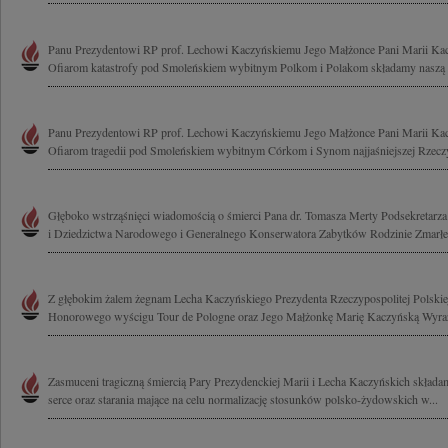
Panu Prezydentowi RP prof. Lechowi Kaczyńskiemu Jego Małżonce Pani Marii Kac
Ofiarom katastrofy pod Smoleńskiem wybitnym Polkom i Polakom składamy naszą mo
Panu Prezydentowi RP prof. Lechowi Kaczyńskiemu Jego Małżonce Pani Marii Kac
Ofiarom tragedii pod Smoleńskiem wybitnym Córkom i Synom najjaśniejszej Rzeczyp
Głęboko wstrząśnięci wiadomością o śmierci Pana dr. Tomasza Merty Podsekretarza
i Dziedzictwa Narodowego i Generalnego Konserwatora Zabytków Rodzinie Zmarłe
Z głębokim żalem żegnam Lecha Kaczyńskiego Prezydenta Rzeczypospolitej Polskiej
Honorowego wyścigu Tour de Pologne oraz Jego Małżonkę Marię Kaczyńską Wyrazy
Zasmuceni tragiczną śmiercią Pary Prezydenckiej Marii i Lecha Kaczyńskich składa
serce oraz starania mające na celu normalizację stosunków polsko-żydowskich w...