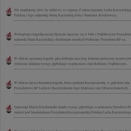
Nie znajdujemy słów, by oddać to, co czujemy Z żalem żegnamy Lecha Kaczyńskieg
Polskiej i Jego małżonkę Marię Kaczyńską Zofia i Stanisław Kostrzewscy
Wstrząśnięci tragedią naszej Ojczyzny łączymy się w bólu z Najbliższymi Prezyde
małżonki Marii Kaczyńskiej z Rodzinami zmarłych Podlasian: Prezydenta RP na...
W obliczu ogromnej tragedii, jaka dotknęła nasz kraj, boleśnie poruszony tą niewyobr
rybniczan składam wyrazy głębokiego współczucia i żalu Rodzinie i Najbliższym...
W obliczu niewyobrażalnej tragedii, która spotkała Rzeczpospolitą, w głębokim żalu
Prezydentowi RP Lechowi Kaczyńskiemu Jego Małżonce oraz Ofiarom katastrofy...
Samorząd Miasta Druskienniki składa wyrazy głębokiego współczucia Narodowi Po
śmierci pod Smoleńskiem Prezydenta Rzeczypospolitej Polskiej Lecha Kaczyńskiego