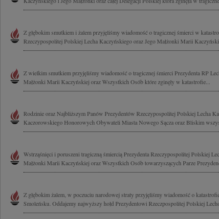
Kaczyńskiego i Jego Małżonki oraz całej Delegacji Polskiej która zginęła w tragicznej
Z głębokim smutkiem i żalem przyjęliśmy wiadomość o tragicznej śmierci w katastrof
Rzeczypospolitej Polskiej Lecha Kaczyńskiego oraz Jego Małżonki Marii Kaczyńskiej
Z wielkim smutkiem przyjęliśmy wiadomość o tragicznej śmierci Prezydenta RP Lec
Małżonki Marii Kaczyńskiej oraz Wszystkich Osób które zginęły w katastrofie...
Rodzinie oraz Najbliższym Panów Prezydentów Rzeczypospolitej Polskiej Lecha Ka
Kaczorowskiego Honorowych Obywateli Miasta Nowego Sącza oraz Bliskim wszyst
Wstrząśnięci i poruszeni tragiczną śmiercią Prezydenta Rzeczypospolitej Polskiej L
Małżonki Marii Kaczyńskiej oraz Wszystkich Osób towarzyszących Parze Prezydenck
Z głębokim żalem, w poczuciu narodowej straty przyjęliśmy wiadomość o katastrof
Smoleńsku. Oddajemy najwyższy hołd Prezydentowi Rzeczpospolitej Polskiej Lech