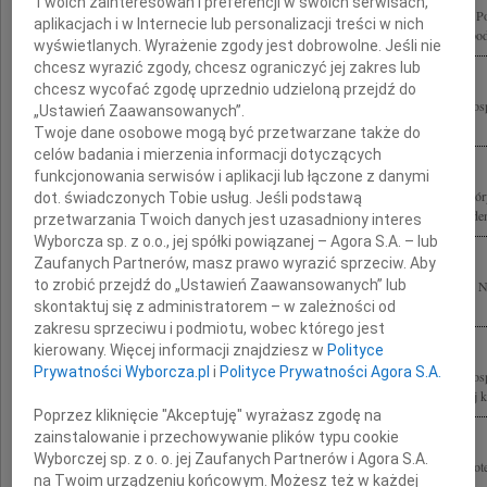
Twoich zainteresowań i preferencji w swoich serwisach,
Głęboko poruszeni wiadomością o tragicznej śmierci Prezydenta Rzeczypospolitej P
aplikacjach i w Internecie lub personalizacji treści w nich
Jego Małżonki Marii Kaczyńskiej oraz wszystkich Osób poległych w katastrofie pod
wyświetlanych. Wyrażenie zgody jest dobrowolne. Jeśli nie
chcesz wyrazić zgody, chcesz ograniczyć jej zakres lub
chcesz wycofać zgodę uprzednio udzieloną przejdź do
Z wielkim bólem przyjęliśmy wiadomość o tragicznej śmierci Prezydenta Rzeczypospo
„Ustawień Zaawansowanych”.
oraz wszystkich Ofiar tragicznej katastrofy lotniczej w Smoleńsku,...
Twoje dane osobowe mogą być przetwarzane także do
celów badania i mierzenia informacji dotyczących
funkcjonowania serwisów i aplikacji lub łączone z danymi
"Są życia, które nie kończą się wraz ze śmiercią jak długo trwa pamięć o Tych, z któ
dot. świadczonych Tobie usług. Jeśli podstawą
pożegnać". Z głębokim żalem i smutkiem pożegnaliśmy zmarłych tragicznie Prezyden
przetwarzania Twoich danych jest uzasadniony interes
Wyborcza sp. z o.o., jej spółki powiązanej – Agora S.A. – lub
Zaufanych Partnerów, masz prawo wyrazić sprzeciw. Aby
to zrobić przejdź do „Ustawień Zaawansowanych” lub
Tragiczne chwile pod Smoleńskiem pogrążyły Naród Polski w cierpieniu i żałobie.
rozmiarze strata tylu wybitnych Osób, wsród których los naznaczył...
skontaktuj się z administratorem – w zależności od
zakresu sprzeciwu i podmiotu, wobec którego jest
kierowany. Więcej informacji znajdziesz w
Polityce
Prywatności Wyborcza.pl
i
Polityce Prywatności Agora S.A.
Z wielkim bólem przyjęliśmy wiadomość o tragicznej śmierci Prezydenta Rzeczyposp
Kaczyńskiego i Jego Małżonki Marii Kaczyńskiej oraz wszystkich Ofiar tragicznej ka
Poprzez kliknięcie "Akceptuję" wyrażasz zgodę na
zainstalowanie i przechowywanie plików typu cookie
Wyborczej sp. z o. o. jej Zaufanych Partnerów i Agora S.A.
W tamtą tragiczną sobotę, 10 kwietnia 2010 roku, najpierw było niedowierzanie, pote
na Twoim urządzeniu końcowym. Możesz też w każdej
są łzy... Katastrofa lotnicza, jaka wydarzyła się pod Smoleńskiem,...