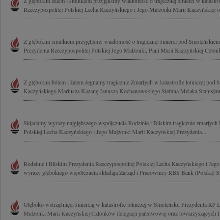
Z głębokim żalem i smutkiem przyjęliśmy wiadomość o tragicznej śmierci w katastrof
Rzeczypospolitej Polskiej Lecha Kaczyńskiego i Jego Małżonki Marii Kaczyńskiej o
Z głębokim smutkiem przyjęliśmy wiadomość o tragicznej śmierci pod Smoleńskie
Prezydenta Rzeczypospolitej Polskiej Jego Małżonki, Pani Marii Kaczyńskiej Człon
Z głębokim bólem i żalem żegnamy tragicznie Zmarłych w katastrofie lotniczej pod
Kaczyńskiego Mariusza Kazanę Janusza Kochanowskiego Stefana Melaka Stanisława
Składamy wyrazy najgłębszego współczucia Rodzinie i Bliskim tragicznie zmarłych 
Polskiej Lecha Kaczyńskiego i Jego Małżonki Marii Kaczyńskiej Prezydenta...
Rodzinie i Bliskim Prezydenta Rzeczypospolitej Polskiej Lecha Kaczyńskiego i Jeg
wyrazy głębokiego współczucia składają Zarząd i Pracownicy RBS Bank (Polska) S
Głęboko wstrząśnięci śmiercią w katastrofie lotniczej w Smoleńsku Prezydenta RP
Małżonki Marii Kaczyńskiej Członków delegacji państwowej oraz towarzyszących I