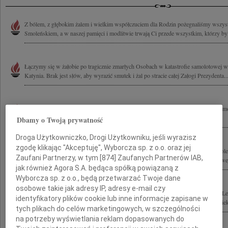
Z bólem, z głębokim żalem i wielkim współczuciem dla Rodzin pożegnaliśmy wszyst
Smoleńskiem, a w naszej pamięci i modlitwie trwają Ci przede wszystkim, którzy byl
Łączymy się w żałobie po tragicznie zmarłych Osobach w katastrofie samolotowej
Katynia. Brak jest słów, aby wyrazić smutek i żal po stracie całej Załogi Prezydenta..
Z głębokim bólem przyjęliśmy wiadomość, że wśród ofiar katastrofy lotniczej w Sm
ponieśli Prezydent Rzeczypospolitej Polskiej Lech Kaczyński i Jego...
Dbamy o Twoją prywatność
Droga Użytkowniczko, Drogi Użytkowniku, jeśli wyrazisz
zgodę klikając "Akceptuję", Wyborcza sp. z o.o. oraz jej
Wstrząśnięci ogromem tragedii tragicznie zmarłych w katastrofie lotniczej pod Smo
Zaufani Partnerzy, w tym [
874
] Zaufanych Partnerów IAB,
żegnamy Wielkich Przyjaciół Stowarzyszenia Łagierników Żołnierzy Armii Krajowej
jak również Agora S.A. będąca spółką powiązaną z
Wyborcza sp. z o.o., będą przetwarzać Twoje dane
osobowe takie jak adresy IP, adresy e-mail czy
Pogrążeni w smutku i wstrząśnięci śmiercią Prezydenta Rzeczypospolitej Polskiej 
identyfikatory plików cookie lub inne informacje zapisane w
Prezydenta Rzeczypospolitej Polskiej Marii Kaczyńskiej Naszego ukochanego Opieku
tych plikach do celów marketingowych, w szczególności
na potrzeby wyświetlania reklam dopasowanych do