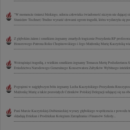
"W momencie śmierci bliskiego, uderza człowieka świadomość niczym nie dającej się
Stanisław Tischner) Trudno wyrazić słowami ogrom tragedii, która wydarzyła się pod
Z głębokim żalem i smutkiem żegnamy zmarłych tragicznie Prezydenta RP profesor
Honorowego Patrona Roku Chopinowskiego i Jego Małżonkę Marię Kaczyńską wielk
Wstrząśnięci tragedią, z wielkim smutkiem żegnamy Tomasza Mertę Podsekretarza S
Dziedzictwa Narodowego Generalnego Konserwatora Zabytków Wybitnego intelektual
Pogrążeni w najgłębszym bólu żegnamy Lecha Kaczyńskiego Prezydenta Rzeczypospo
Małżonkę Marię a także pozostałych Członków Polskiej Delegacji udającej się na ob
Pani Marcie Kaczyńskiej-Dubienieckiej wyrazy głębokiego współczucia z powodu t
składają Dziekan i Prodziekan Kolegium Zarządzania i Finansów Szkoły...