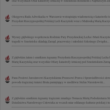
oraz wszystkich Ofiar katastrofy lotniczej w Smoleńsku Rodzinom i Najbliższym Zm
Okręgowa Rada Adwokacka w Warszawie wstrząśnięta wiadomością o katastrofie lotn
Prezydent Rzeczypospolitej Polskiej Lech Kaczyński wraz z Małżonką Marią Kaczyńs
Wyrazy głębokiego współczucia Rodzinie Pary Prezydenckiej Lecha i Marii Kaczyńs
tragedii w Smoleńsku składają Zarząd, pracownicy i młodzież Szkolnego Związku...
Z głębokim żalem i smutkiem żegnamy Prezydenta Rzeczypospolitej Polskiej Lech
Marię Kaczyńską oraz wszystkie Ofiary katastrofy lotniczej pod Smoleńskiem Zarząd
Panu Posłowi Jarosławowi Kaczyńskiemu Prezesowi Prawa i Sprawiedliwości słowa
powodu tragicznej śmierci Brata pamiętający w modlitwie Stefan Niesiołowski...
Z głębokim smutkiem żegnamy tragicznie zmarłego Tomasza Mertę Podsekretarza St
Dziedzictwa Narodowego Człowieka ze wszech miar oddanego kulturze polskiej i trad