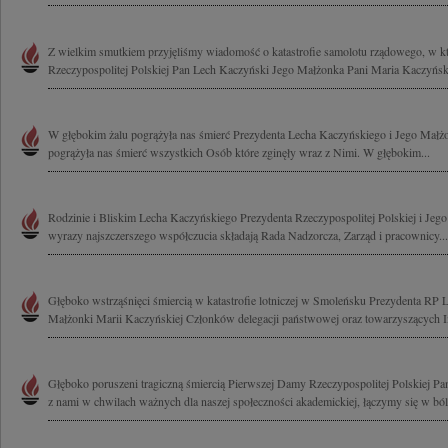
Z wielkim smutkiem przyjęliśmy wiadomość o katastrofie samolotu rządowego, w kt
Rzeczypospolitej Polskiej Pan Lech Kaczyński Jego Małżonka Pani Maria Kaczyńska
W głębokim żalu pogrążyła nas śmierć Prezydenta Lecha Kaczyńskiego i Jego Małż
pogrążyła nas śmierć wszystkich Osób które zginęły wraz z Nimi. W głębokim...
Rodzinie i Bliskim Lecha Kaczyńskiego Prezydenta Rzeczypospolitej Polskiej i Jeg
wyrazy najszczerszego współczucia składają Rada Nadzorcza, Zarząd i pracownicy...
Głęboko wstrząśnięci śmiercią w katastrofie lotniczej w Smoleńsku Prezydenta RP
Małżonki Marii Kaczyńskiej Członków delegacji państwowej oraz towarzyszących I
Głęboko poruszeni tragiczną śmiercią Pierwszej Damy Rzeczypospolitej Polskiej Pan
z nami w chwilach ważnych dla naszej społeczności akademickiej, łączymy się w bólu