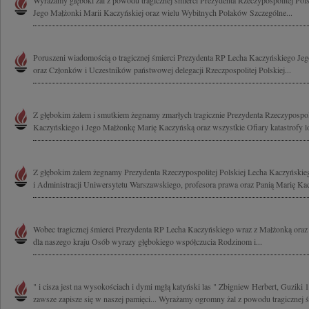
Wyrażamy głęboki żal z powodu tragicznej śmierci Prezydenta Rzeczypospolitej Pol
Jego Małżonki Marii Kaczyńskiej oraz wielu Wybitnych Polaków Szczególne...
Poruszeni wiadomością o tragicznej śmierci Prezydenta RP Lecha Kaczyńskiego Je
oraz Członków i Uczestników państwowej delegacji Rzeczpospolitej Polskiej...
Z głębokim żalem i smutkiem żegnamy zmarłych tragicznie Prezydenta Rzeczypospoli
Kaczyńskiego i Jego Małżonkę Marię Kaczyńską oraz wszystkie Ofiary katastrofy lot
Z głębokim żalem żegnamy Prezydenta Rzeczypospolitej Polskiej Lecha Kaczyński
i Administracji Uniwersytetu Warszawskiego, profesora prawa oraz Panią Marię Kac
Wobec tragicznej śmierci Prezydenta RP Lecha Kaczyńskiego wraz z Małżonką oraz
dla naszego kraju Osób wyrazy głębokiego współczucia Rodzinom i...
" i cisza jest na wysokościach i dymi mgłą katyński las " Zbigniew Herbert, Guziki 
zawsze zapisze się w naszej pamięci... Wyrażamy ogromny żal z powodu tragicznej śm