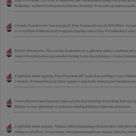
Dnia 10 kwietnia 2010 roku w katastrofie pod Smoleńskiem zginęli Prezydent Rzeczy
Małżonką i wybitni Przedstawiciele Państwa Polskiego Poruszeni ogromem tragedii 
Związek Pracodawców Innowacyjnych Firm Farmaceutycznych INFARMA wyraża głęb
ze wszystkimi Polakami przeżywającymi tragedię śmierci Pary Prezydenckiej Lecha i 
Polskie Towarzystwo Turystyczno-Krajoznawcze z głębokim żalem i smutkiem przyj
śmierci Prezydenta Rzeczypospolitej Polskiej Lecha Kaczyńskiego i Grona Znamienit
Z głębokim żalem żegnamy Pana Prezydenta RP Lecha Kaczyńskiego wraz z Małżo
Członków Polskiej Delegacji którzy zginęli w katastrofie lotniczej pod Smoleńskiem.
Niezwykle poruszeni tragiczną śmiercią Lecha Kaczyńskiego Prezydenta Rzeczypospol
Bliskim wyrazy głębokiego współczucia składają Elżbieta Grajewska, Katarzyna...
Z głębokim żalem żegnamy Tomasza Mertę Generalnego Konserwatora Zabytków By
oddanym zabytkom. Swą postawą i decyzjami pomagał nam otaczać właściwą ochroną 