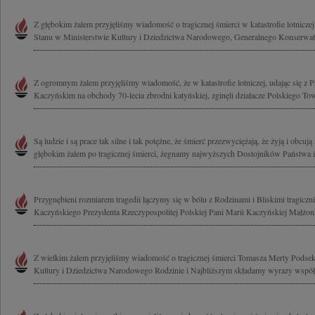
Z głębokim żalem przyjęliśmy wiadomość o tragicznej śmierci w katastrofie lotnicz
Stanu w Ministerstwie Kultury i Dziedzictwa Narodowego, Generalnego Konserwato
Z ogromnym żalem przyjęliśmy wiadomość, że w katastrofie lotniczej, udając się 
Kaczyńskim na obchody 70-lecia zbrodni katyńskiej, zginęli działacze Polskiego To
Są ludzie i są prace tak silne i tak potężne, że śmierć przezwyciężają, że żyją i obcują
głębokim żalem po tragicznej śmierci, żegnamy najwyższych Dostojników Państwa i.
Przygnębieni rozmiarem tragedii łączymy się w bólu z Rodzinami i Bliskimi tragicz
Kaczyńskiego Prezydenta Rzeczypospolitej Polskiej Pani Marii Kaczyńskiej Małżonk
Z wielkim żalem przyjęliśmy wiadomość o tragicznej śmierci Tomasza Merty Podsek
Kultury i Dziedzictwa Narodowego Rodzinie i Najbliższym składamy wyrazy współc