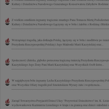
Kultury i Dziedzictwa Narodowego Generalnego Konserwatora Zabytków Rodzinie i
Z wielkim smutkiem żegnamy tragicznie zmarłego Pana Tomasza Mertę Podsekretarz
Kultury i Dziedzictwa Narodowego Łączymy się w bólu i żałobie z Rodziną i Bliskim
Wstrząśnięci tragedią, jaka dotknęła Polskę, łączymy się w bólu i modlitwie po śmi
Prezydenta Rzeczypospolitej Polskiej i Jego Małżonki Marii Kaczyńskiej oraz...
Społeczność chińska, głęboko poruszona tragiczną śmiercią Prezydenta Rzeczypospol
Kaczyńskiego Jego Żony Pani Marii Kaczyńskiej oraz Wszystkich Osób które...
W najgłębszym bólu żegnamy Lecha Kaczyńskiego Prezydenta Rzeczypospolitej Pol
oraz Wszystkie Ofiary tragedii pod Smoleńskiem Wyrazy żalu i współczucia...
Zarząd Towarzystwa Przyjaciół Dzieci Ulicy "Przywrócić Dzieciństwo? im. K. Lisie
wychowankowie Kazimierza Lisieckiego w kraju i za granicą oraz dzieci i młodzież 