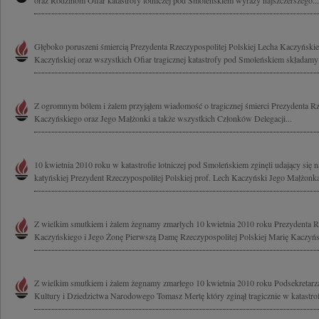
oraz Rodzinom Ofiar katastrofy lotniczej pod Smoleńskiem wyrazy najszczerszego...
Głęboko poruszeni śmiercią Prezydenta Rzeczypospolitej Polskiej Lecha Kaczyński
Kaczyńskiej oraz wszystkich Ofiar tragicznej katastrofy pod Smoleńskiem składamy
Z ogromnym bólem i żalem przyjąłem wiadomość o tragicznej śmierci Prezydenta Rze
Kaczyńskiego oraz Jego Małżonki a także wszystkich Członków Delegacji...
10 kwietnia 2010 roku w katastrofie lotniczej pod Smoleńskiem zginęli udający się 
katyńskiej Prezydent Rzeczypospolitej Polskiej prof. Lech Kaczyński Jego Małżonka
Z wielkim smutkiem i żalem żegnamy zmarłych 10 kwietnia 2010 roku Prezydenta Rz
Kaczyńskiego i Jego Żonę Pierwszą Damę Rzeczypospolitej Polskiej Marię Kaczyńs
Z wielkim smutkiem i żalem żegnamy zmarłego 10 kwietnia 2010 roku Podsekretarz
Kultury i Dziedzictwa Narodowego Tomasz Mertę który zginął tragicznie w katastrofi