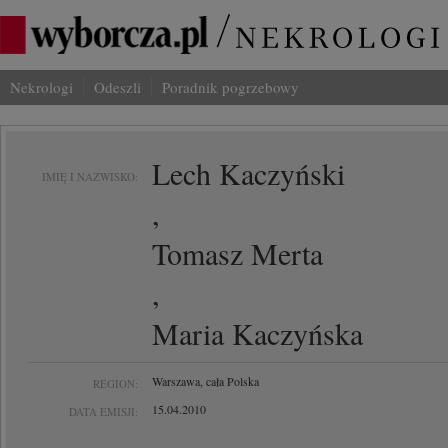
Nekrologi
Odeszli
Poradnik pogrzebowy
Lech Kaczyński
IMIĘ I NAZWISKO:
,
Tomasz Merta
,
Maria Kaczyńska
Warszawa, cała Polska
REGION:
15.04.2010
DATA EMISJI: