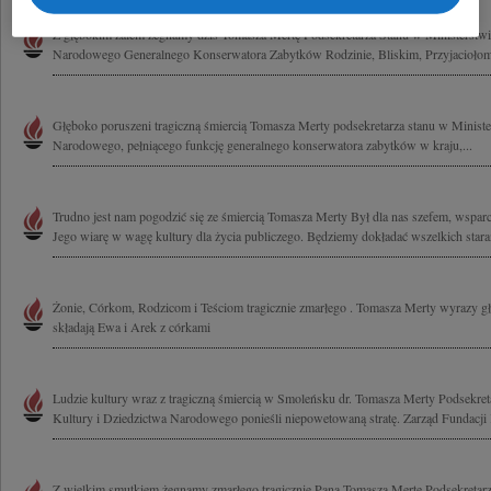
Z głębokim żalem żegnamy dziś Tomasza Mertę Podsekretarza Stanu w Ministerstwi
Narodowego Generalnego Konserwatora Zabytków Rodzinie, Bliskim, Przyjaciołom 
Głęboko poruszeni tragiczną śmiercią Tomasza Merty podsekretarza stanu w Ministe
Narodowego, pełniącego funkcję generalnego konserwatora zabytków w kraju,...
Trudno jest nam pogodzić się ze śmiercią Tomasza Merty Był dla nas szefem, wsparc
Jego wiarę w wagę kultury dla życia publiczego. Będziemy dokładać wszelkich starań
Żonie, Córkom, Rodzicom i Teściom tragicznie zmarłego . Tomasza Merty wyrazy gł
składają Ewa i Arek z córkami
Ludzie kultury wraz z tragiczną śmiercią w Smoleńsku dr. Tomasza Merty Podsekret
Kultury i Dziedzictwa Narodowego ponieśli niepowetowaną stratę. Zarząd Fundacji K
Z wielkim smutkiem żegnamy zmarłego tragicznie Pana Tomasza Mertę Podsekretarz