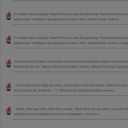
Z wielkim żalem żegnamy Pana Profesora Lecha Kaczyńskiego Prezydenta Rzeczyposp
jednocześnie wybitnego specjalistę prawa pracy, który wniósł istotny, twórczy...
Z wielkim żalem żegnamy Pana Profesora Lecha Kaczyńskiego Prezydenta Rzeczyposp
jednocześnie wybitnego specjalistę prawa pracy, który wniósł istotny, twórczy i oryg
10 kwietnia 2010 roku w katastrofie lotniczej pod Smoleńskiem zginęli Lech Kaczyń
Polskiej bp gen. ks. Tadeusz Płoski Ordynariusz Polowy Wojska Polskiego Andrzej.
" Cicha spokojność nigdy nie wróci, Zniszczenia wicher nie wionie, Słońce nie ciesz
nicość śmierć nie pochłonie... " J. Słowacki Ze ściśniętymi bólem sercami...
" Jeden, jeden nam tylko skarb teraz zostaje.. Myśl, która nie zna tamy i za sercem pł
rozdartym niewyobrażalnym bólem powiadamiamy o śmierci w...