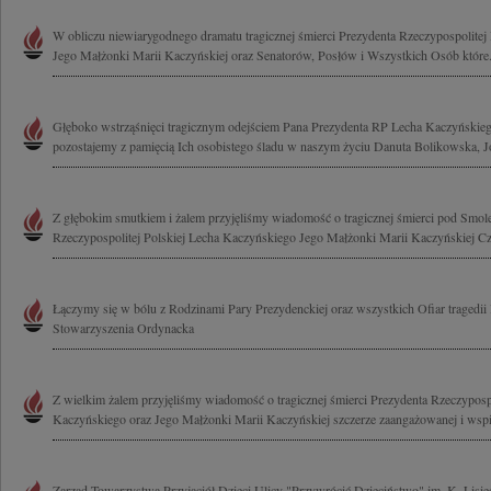
W obliczu niewiarygodnego dramatu tragicznej śmierci Prezydenta Rzeczypospolitej
Jego Małżonki Marii Kaczyńskiej oraz Senatorów, Posłów i Wszystkich Osób które.
Głęboko wstrząśnięci tragicznym odejściem Pana Prezydenta RP Lecha Kaczyńskieg
pozostajemy z pamięcią Ich osobistego śladu w naszym życiu Danuta Bolikowska, Jo
Z głębokim smutkiem i żalem przyjęliśmy wiadomość o tragicznej śmierci pod Smol
Rzeczypospolitej Polskiej Lecha Kaczyńskiego Jego Małżonki Marii Kaczyńskiej Cz
Łączymy się w bólu z Rodzinami Pary Prezydenckiej oraz wszystkich Ofiar tragedii
Stowarzyszenia Ordynacka
Z wielkim żalem przyjęliśmy wiadomość o tragicznej śmierci Prezydenta Rzeczypospo
Kaczyńskiego oraz Jego Małżonki Marii Kaczyńskiej szczerze zaangażowanej i wspie
Zarząd Towarzystwa Przyjaciół Dzieci Ulicy "Przywrócić Dzieciństwo" im. K. Lisie