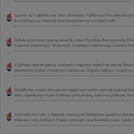
Łączymy się w głębokim żalu i bólu z Rodzinami i Najbliższymi Prezydenta Rzeczypo
Kaczyńskiego Jego Małżonki Marii Kaczyńskiej oraz wszystkich osób...
Głęboko przeżyliśmy tragiczną katastrofę i śmierć Prezydenta Rzeczypospolitej Pols
Senatorów, Duchownych, Wojskowych, Urzędników Państwowych, Członków Rodzi
Z głębokim żalem przyjęliśmy wiadomość o tragicznej śmierci Pana ministra Tomas
Ministerstwie Kultury i Dziedzictwa Narodowego. Żegnamy mądrego i wrażliwego..
Chcielibyśmy wyrazić słowa naszego najgłębszego smutku z powodu tragicznej śmi
Merty Zapamiętamy Go jako wybitnego profesjonalistę, naukowca i publicystę. Osob
10 kwietnia 2010 roku w katastrofie lotniczej pod Smoleńskiem zginął Prezydent Rze
Małżonka i wielu wybitnych Polaków wśród nich nasza Koleżanka Joanna Agacka-I