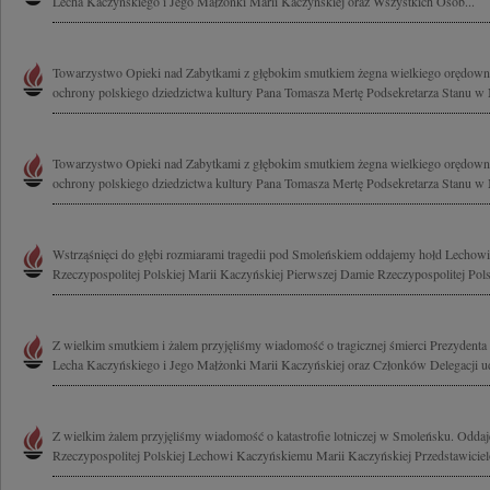
Lecha Kaczyńskiego i Jego Małżonki Marii Kaczyńskiej oraz Wszystkich Osób...
Towarzystwo Opieki nad Zabytkami z głębokim smutkiem żegna wielkiego orędownik
ochrony polskiego dziedzictwa kultury Pana Tomasza Mertę Podsekretarza Stanu w M
Towarzystwo Opieki nad Zabytkami z głębokim smutkiem żegna wielkiego orędownik
ochrony polskiego dziedzictwa kultury Pana Tomasza Mertę Podsekretarza Stanu w M
Wstrząśnięci do głębi rozmiarami tragedii pod Smoleńskiem oddajemy hołd Lecho
Rzeczypospolitej Polskiej Marii Kaczyńskiej Pierwszej Damie Rzeczypospolitej Polsk
Z wielkim smutkiem i żalem przyjęliśmy wiadomość o tragicznej śmierci Prezydenta 
Lecha Kaczyńskiego i Jego Małżonki Marii Kaczyńskiej oraz Członków Delegacji uda
Z wielkim żalem przyjęliśmy wiadomość o katastrofie lotniczej w Smoleńsku. Odda
Rzeczypospolitej Polskiej Lechowi Kaczyńskiemu Marii Kaczyńskiej Przedstawicie