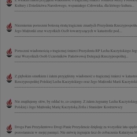
Kultury i Dziedzictwa Narodowego, wspaniałego Człowieka, dla którego kultura...
Niezmiernie poruszeni bolesną stratą tragicznie zmarłych Prezydenta Rzeczypospoli
Jego Małżonki oraz wszystkich Osób towarzyszących w katastrofie pod...
Poruszeni wiadomością o tragicznej śmierci Prezydenta RP Lecha Kaczyńskiego Je
oraz Wszystkich Osób Uczestników Państwowej Delegacji Rzeczypospolitej...
Z głębokim smutkiem i żalem przyjęliśmy wiadomość o tragicznej śmierci w katastrof
Rzeczypospolitej Polskiej Lecha Kaczyńskiego oraz Jego Małżonki Marii Kaczyńskiej
Nie znajdujemy słów, by oddać to, co czujemy. Z żalem żegnamy Lecha Kaczyńskieg
Polskiej i Jego Małżonkę Marię Kaczyńską Zofia i Stanisław Kostrzewscy
Droga Pani Prezydentowo Drogi Panie Prezydencie dziękuję za wszystkie lata spęd
pozostaniecie w mojej pamięci. Nie mówię żegnajcie lecz do zobaczenia Katarzyna M