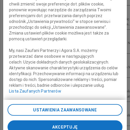
chwili zmienić swoje preferencje dot. plików cookie,
ponownie wywołując narzędzie do zarządzania Twoimi
preferencjami dot. przetwarzania danych poprzez
Pogrążeni w bólu żegnamy Prezydenta Lecha Kaczyńskiego i Jego Małżonkę Marię o
odnośnik „Ustawienia prywatności” w stopce serwisu i
Zmarłych podczas katastrofy w Smoleńsku Cześć Ich pamięci! Rodzinom i Bliskim..
przechodząc do sekcji „Ustawienia zaawansowane”.
Zmiana ustawień plików cookie możliwa jest także za
pomocą ustawień przeglądarki.
Tragiczne chwile pod Smoleńskiem pogrążyły Naród Polski w cierpieniu i żałobie.
rozmiarze strata tylu wybitnych Osób, wśród których los naznaczył...
My, nasi Zaufani Partnerzy i Agora S.A. możemy
przetwarzać dane osobowe w następujących
celach:
Użycie dokładnych danych geolokalizacyjnych.
Bezsilni wobec tragicznej śmierci 96 Wspaniałych Polaków Najbliższym Tomasza 
Aktywne skanowanie charakterystyki urządzenia do celów
Ministerstwie Kultury i Dziedzictwa Narodowego składamy wyrazy głębokiego...
identyfikacji. Przechowywanie informacji na urządzeniu lub
dostęp do nich. Spersonalizowane reklamy i treści, pomiar
reklam i treści, badnie odbiorców i ulepszanie usług.
Jesteśmy głęboko poruszeni tragiczną śmiercią Prezydenta RP Pana Lecha Kaczyńsk
Lista Zaufanych Partnerów
Kaczyńskiej oraz wszystkich Uczestników dramatycznie przerwanej podróży do Katyn
USTAWIENIA ZAAWANSOWANE
Z wielkim żalem przyjęliśmy wiadomość o tragicznej śmierci Tomasza Merty Podsek
Kultury i Dziedzictwa Narodowego Rodzinie i Najbliższym składamy wyrazy...
AKCEPTUJĘ