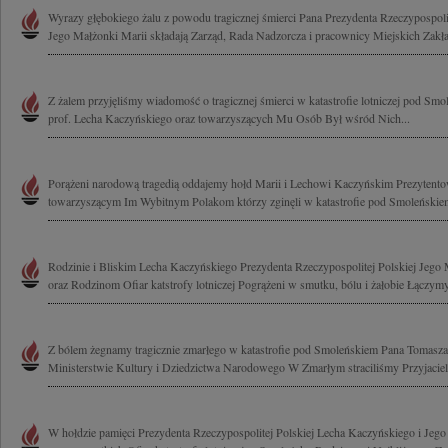
Wyrazy głębokiego żalu z powodu tragicznej śmierci Pana Prezydenta Rzeczypospol
Jego Małżonki Marii składają Zarząd, Rada Nadzorcza i pracownicy Miejskich Zakła
Z żalem przyjęliśmy wiadomość o tragicznej śmierci w katastrofie lotniczej pod S
prof. Lecha Kaczyńskiego oraz towarzyszących Mu Osób Był wśród Nich...
Porążeni narodową tragedią oddajemy hołd Marii i Lechowi Kaczyńskim Prezytent
towarzyszącym Im Wybitnym Polakom którzy zginęli w katastrofie pod Smoleńskiem
Rodzinie i Bliskim Lecha Kaczyńskiego Prezydenta Rzeczypospolitej Polskiej Jego
oraz Rodzinom Ofiar katstrofy lotniczej Pogrążeni w smutku, bólu i żałobie Łączymy
Z bólem żegnamy tragicznie zmarłego w katastrofie pod Smoleńskiem Pana Tomasza
Ministerstwie Kultury i Dziedzictwa Narodowego W Zmarłym straciliśmy Przyjaciela
W hołdzie pamięci Prezydenta Rzeczypospolitej Polskiej Lecha Kaczyńskiego i Jeg