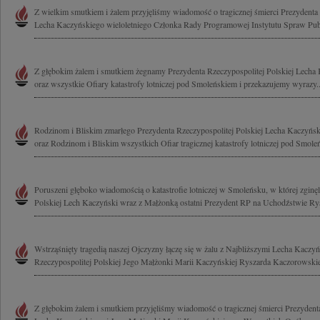
Z wielkim smutkiem i żalem przyjęliśmy wiadomość o tragicznej śmierci Prezydenta 
Lecha Kaczyńskiego wieloletniego Członka Rady Programowej Instytutu Spraw Publ
Z głębokim żalem i smutkiem żegnamy Prezydenta Rzeczypospolitej Polskiej Lech
oraz wszystkie Ofiary katastrofy lotniczej pod Smoleńskiem i przekazujemy wyrazy..
Rodzinom i Bliskim zmarłego Prezydenta Rzeczypospolitej Polskiej Lecha Kaczyńsk
oraz Rodzinom i Bliskim wszystkich Ofiar tragicznej katastrofy lotniczej pod Smole
Poruszeni głęboko wiadomością o katastrofie lotniczej w Smoleńsku, w której zginęl
Polskiej Lech Kaczyński wraz z Małżonką ostatni Prezydent RP na Uchodźstwie Rys
Wstrząśnięty tragedią naszej Ojczyzny łączę się w żalu z Najbliższymi Lecha Kaczy
Rzeczypospolitej Polskiej Jego Małżonki Marii Kaczyńskiej Ryszarda Kaczorowskie
Z głębokim żalem i smutkiem przyjęliśmy wiadomość o tragicznej śmierci Prezydenta