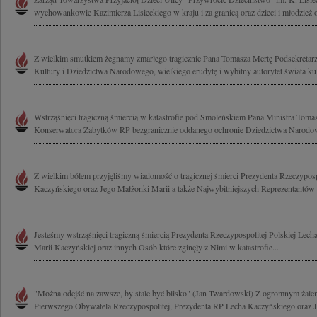
wychowankowie Kazimierza Lisieckiego w kraju i za granicą oraz dzieci i młodzież 
Z wielkim smutkiem żegnamy zmarłego tragicznie Pana Tomasza Mertę Podsekretarz
Kultury i Dziedzictwa Narodowego, wielkiego erudytę i wybitny autorytet świata kult
Wstrząśnięci tragiczną śmiercią w katastrofie pod Smoleńskiem Pana Ministra Tom
Konserwatora Zabytków RP bezgranicznie oddanego ochronie Dziedzictwa Narodow
Z wielkim bólem przyjęliśmy wiadomość o tragicznej śmierci Prezydenta Rzeczyposp
Kaczyńskiego oraz Jego Małżonki Marii a także Najwybitniejszych Reprezentantów 
Jesteśmy wstrząśnięci tragiczną śmiercią Prezydenta Rzeczypospolitej Polskiej Lec
Marii Kaczyńskiej oraz innych Osób które zginęły z Nimi w katastrofie...
"Można odejść na zawsze, by stale być blisko" (Jan Twardowski) Z ogromnym żal
Pierwszego Obywatela Rzeczypospolitej, Prezydenta RP Lecha Kaczyńskiego oraz J