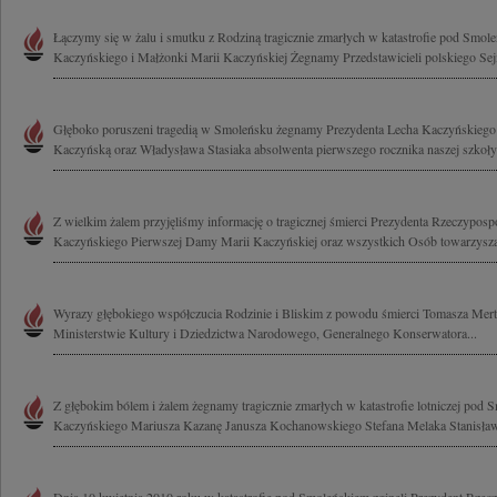
Łączymy się w żalu i smutku z Rodziną tragicznie zmarłych w katastrofie pod Smol
Kaczyńskiego i Małżonki Marii Kaczyńskiej Żegnamy Przedstawicieli polskiego Sejm
Głęboko poruszeni tragedią w Smoleńsku żegnamy Prezydenta Lecha Kaczyńskiego
Kaczyńską oraz Władysława Stasiaka absolwenta pierwszego rocznika naszej szkoły
Z wielkim żalem przyjęliśmy informację o tragicznej śmierci Prezydenta Rzeczypospo
Kaczyńskiego Pierwszej Damy Marii Kaczyńskiej oraz wszystkich Osób towarzyszą
Wyrazy głębokiego współczucia Rodzinie i Bliskim z powodu śmierci Tomasza Mert
Ministerstwie Kultury i Dziedzictwa Narodowego, Generalnego Konserwatora...
Z głębokim bólem i żalem żegnamy tragicznie zmarłych w katastrofie lotniczej pod
Kaczyńskiego Mariusza Kazanę Janusza Kochanowskiego Stefana Melaka Stanisława