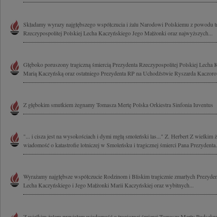
Składamy wyrazy najgłębszego współczucia i żalu Narodowi Polskiemu z powodu tr
Rzeczypospolitej Polskiej Lecha Kaczyńskiego Jego Małżonki oraz najwyższych...
Głęboko poruszony tragiczną śmiercią Prezydenta Rzeczypospolitej Polskiej Lecha
Marią Kaczyńską oraz ostatniego Prezydenta RP na Uchodźstwie Ryszarda Kaczoro
Z głębokim smutkiem żegnamy Tomasza Mertę Polska Orkiestra Sinfonia Iuventus
"... i cisza jest na wysokościach i dymi mgłą smoleński las..." Z. Herbert Z wielkim
wiadomość o katastrofie lotniczej w Smoleńsku i tragicznej śmierci Pana Prezydenta.
Wyrażamy najgłębsze współczucie Rodzinom i Bliskim tragicznie zmarłych Prezydent
Lecha Kaczyńskiego i Jego Małżonki Marii Kaczyńskiej oraz wybitnych...
Z wielkim żalem przyjąłem wiadomość o tragicznej śmierci Tomasza Merty Podsekre