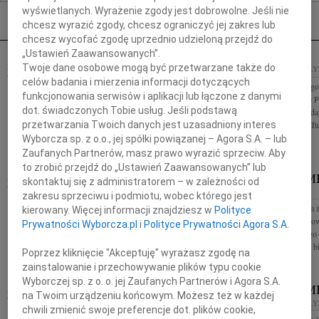
Nekrologi Białystok
wyświetlanych. Wyrażenie zgody jest dobrowolne. Jeśli nie
chcesz wyrazić zgody, chcesz ograniczyć jej zakres lub
chcesz wycofać zgodę uprzednio udzieloną przejdź do
„Ustawień Zaawansowanych”.
WŁODZIMIERZ LESZEK
Twoje dane osobowe mogą być przetwarzane także do
23.09.2022
BIAŁ
KUSAK
celów badania i mierzenia informacji dotyczących
23.09.2022
BIAŁYSTOK
Wyrazy głębokiego
funkcjonowania serwisów i aplikacji lub łączone z danymi
naszej Koleżance 
Z wielkim smutkiem żegnamy Włodzimierza Leszka
dot. świadczonych Tobie usług. Jeśli podstawą
śmierci Taty składa
Kusaka Przewodniczącego Rady Miasta Białystok w
przetwarzania Twoich danych jest uzasadniony interes
Kształcenia Eko-Tu
latach 2006 - 2014 Radnego Rady Miasta Białystok
Wyborcza sp. z o.o., jej spółki powiązanej – Agora S.A. – lub
w latach 2006 - 2018 Rodzinie i...
Zaufanych Partnerów, masz prawo wyrazić sprzeciw. Aby
to zrobić przejdź do „Ustawień Zaawansowanych” lub
WŁODZIMI
16.09.2022
BIAŁYSTOK
skontaktuj się z administratorem – w zależności od
BIAŁYSTOK
zakresu sprzeciwu i podmiotu, wobec którego jest
Wyrazy współczucia Pani Profesor Lucynie
Z głębokim żalem
kierowany. Więcej informacji znajdziesz w
Polityce
Ostrowskiej z powodu śmierci Męża składają
wyjątkowego człow
przyjaciele z Warszawy
Prywatności Wyborcza.pl
i
Polityce Prywatności Agora S.A.
Przewodniczącego 
współzałożyciela bi
Poprzez kliknięcie "Akceptuję" wyrażasz zgodę na
zainstalowanie i przechowywanie plików typu cookie
Wyborczej sp. z o. o. jej Zaufanych Partnerów i Agora S.A.
KRYSTYNA WIĘCKO
WŁODZIM
02.09.2022
na Twoim urządzeniu końcowym. Możesz też w każdej
BIAŁYSTOK
26.08.2022
BIAŁ
chwili zmienić swoje preferencje dot. plików cookie,