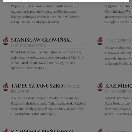
W poczuciu bezsilności wobec okrutnego losu,
Z głębokim smutki
żegnam moją prawdziwą przyjaciółkę lek. med.
Głowińskiego Wybi
Joannę Badmajew zmarłą 8 lipca 2022 w Nowym
nauczyciela akadem
Jorku. Rodzinie i Bliskim składam...
Gałązka Kierownik 
STANISŁAW GŁOWIŃSKI
17.06.2022
BIAŁ
15.07.2022
BIAŁYSTOK
Naszemu drogiemu
Panu Profesorowi Jerzemu Głowińskiemu wyrazy
Czyżewskiemu wyra
głębokiego współczucia z powodu śmierci Taty Prof.
powodu śmierci Ma
dr. hab. med. Stanisława Głowińskiego składa
z Geberit Polska. 
Sławomir Nazarewski z...
TADEUSZ JANUSZKO
KAZIMIER
27.05.2022
BIAŁYSTOK
27.05.2022
BIAŁ
Z wielkim żalem przyjąłem wiadomość o śmierci
Wyrazy szczerego 
Pana prof. dr hab. n. med. Tadeusza Januszki Rektora
Pana Prof. dr hab.
Akademii Medycznej w Białymstoku w latach 1973-
Przewodniczącego 
1974 Rodzinie i Bliskim pragnę...
latach 1998-2001 R
KAZIMIERZ PIEŃKOWSKI