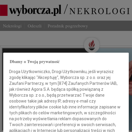
Nekrologi
Odeszli
Poradnik pogrzebowy
Wspominaj Bliskich
Dbamy o Twoją prywatność
Na Odeszli.pl
Droga Użytkowniczko, Drogi Użytkowniku, jeśli wyrazisz
zgodę klikając "Akceptuję", Wyborcza sp. z o.o. oraz jej
Jak ich zapamiętaliśmy? Serwis
Zaufani Partnerzy, w tym [
874
] Zaufanych Partnerów IAB,
jak również Agora S.A. będąca spółką powiązaną z
odeszli.pl z Grupy Wyborcza, to
Wyborcza sp. z o.o., będą przetwarzać Twoje dane
możliwość stworzenia unikalnego
osobowe takie jak adresy IP, adresy e-mail czy
wspomnienia. Dziel się nim z rodziną i
identyfikatory plików cookie lub inne informacje zapisane w
przyjaciółmi.
tych plikach do celów marketingowych, w szczególności
na potrzeby wyświetlania reklam dopasowanych do
Twoich zainteresowań i preferencji w swoich serwisach,
*ogłoszenie
aplikacjach i w Internecie lub personalizacji treści w nich