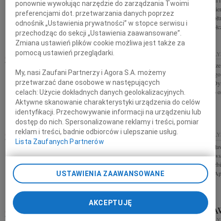
Z głębokim smutkiem przyjąłem wiadomość, że
Z głębokim żalem i
ponownie wywołując narzędzie do zarządzania Twoimi
odeszła on nas Krystyna Więcko zasłużony
wiadomość o śmier
preferencjami dot. przetwarzania danych poprzez
pracownik Uniwersytetu w Białymstoku. Krysia była
Włodzimierza Bołtr
odnośnik „Ustawienia prywatności” w stopce serwisu i
głęboko zaangażowana w powstanie...
głębokiego współcz
przechodząc do sekcji „Ustawienia zaawansowane”.
Zmiana ustawień plików cookie możliwa jest także za
pomocą ustawień przeglądarki.
MIKOŁAJ JEFIMIUK
26.08.2022
BIAŁ
26.08.2022
Drogiemu Koledze
BIAŁYSTOK
My, nasi Zaufani Partnerzy i Agora S.A. możemy
wyrazy głębokiego
Z żalem zawiadamiamy, że w dniu 16 sierpnia 2022
przetwarzać dane osobowe w następujących
Mamy składają Dy
roku, w wieku lat 89, zmarł dr n. ekon. Mikołaj
Banku Polskiego ora
celach:
Użycie dokładnych danych geolokalizacyjnych.
Jefimiuk Nabożeństwo żałobne odbędzie się w
Aktywne skanowanie charakterystyki urządzenia do celów
sobotę 27 sierpnia o godzinie 11:00...
identyfikacji. Przechowywanie informacji na urządzeniu lub
dostęp do nich. Spersonalizowane reklamy i treści, pomiar
reklam i treści, badnie odbiorców i ulepszanie usług.
05.08.2022
BIAŁYSTOK
29.07.2022
BIAŁ
Lista Zaufanych Partnerów
Wyrazy głębokiego współczucia Doktorowi
Mgr. farm. Jaros
Sławomirowi Czabanowi z powodu śmierci Taty
szczerego żalu i w
Składa Zespół Kliniki Kardiologii Inwazyjnej USK
Mamy składa Elżbi
w Białymstoku
Naczelnej Rady Ap
USTAWIENIA ZAAWANSOWANE
AKCEPTUJĘ
JOANNA BADMAJEW
STANISŁA
22.07.2022
BIAŁYSTOK
15.07.2022
BIAŁ