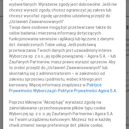
Nekrologi Białystok
wyświetlanych. Wyrażenie zgody jest dobrowolne. Jeśli nie
chcesz wyrazić zgody, chcesz ograniczyć jej zakres lub
chcesz wycofać zgodę uprzednio udzieloną przejdź do
„Ustawień Zaawansowanych”.
PAWEŁ NI
Twoje dane osobowe mogą być przetwarzane także do
22.07.2026
BIAŁYSTOK
WARSZAWA
celów badania i mierzenia informacji dotyczących
Pani notariusz Halinie Dorocie Agaciak składamy
funkcjonowania serwisów i aplikacji lub łączone z danymi
Z głębokim smutki
wyrazy głębokiego współczucia z powodu śmierci
śmierci Pawła Niem
dot. świadczonych Tobie usług. Jeśli podstawą
Męża Rada Izby Notarialnej w Białymstoku oraz
współpracownika i 
przetwarzania Twoich danych jest uzasadniony interes
koleżanki i koledzy...
Spółki Mercus PSQ
Wyborcza sp. z o.o., jej spółki powiązanej – Agora S.A. – lub
Zaufanych Partnerów, masz prawo wyrazić sprzeciw. Aby
to zrobić przejdź do „Ustawień Zaawansowanych” lub
JERZY KULESZA
23.06.2026
22.06.2026
BIAŁ
skontaktuj się z administratorem – w zależności od
BIAŁYSTOK
zakresu sprzeciwu i podmiotu, wobec którego jest
Wyrazy szczerego w
Z głębokim smutkiem przyjęliśmy wiadomość o
kierowany. Więcej informacji znajdziesz w
Polityce
Ignacemu Dobrzyck
śmierci Jerzego Kuleszy Ojca naszego Kolegi W tych
składa Zespół Szpi
Prywatności Wyborcza.pl
i
Polityce Prywatności Agora S.A.
trudnych chwilach składamy wyrazy szczerego
współczucia oraz słowa...
Poprzez kliknięcie "Akceptuję" wyrażasz zgodę na
zainstalowanie i przechowywanie plików typu cookie
Wyborczej sp. z o. o. jej Zaufanych Partnerów i Agora S.A.
22.06.2026
BIAŁYSTOK
19.06.2026
BIAŁ
na Twoim urządzeniu końcowym. Możesz też w każdej
Naszej Koleżance Anecie Kawęczyńskiej-Lasoń
Pani dr Justynie 
chwili zmienić swoje preferencje dot. plików cookie,