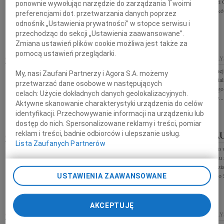
składamy serdeczne wyrazy współczucia i słowa
z powodu śmierci 
ponownie wywołując narzędzie do zarządzania Twoimi
wsparcia z powodu śmierci Mamy koleżanki i
Instytutu Stosu
preferencjami dot. przetwarzania danych poprzez
koledzy z firmy Roche
odnośnik „Ustawienia prywatności” w stopce serwisu i
przechodząc do sekcji „Ustawienia zaawansowane”.
Zmiana ustawień plików cookie możliwa jest także za
pomocą ustawień przeglądarki.
03.06.2026
BIAŁYSTOK
19.05.2026
BIAŁ
Wyrazy głębokiego współczucia oraz słowa wsparcia
Pani emerytowanej 
My, nasi Zaufani Partnerzy i Agora S.A. możemy
i otuchy Pani Stanisławie Kozłowskiej Skarbnik
Rady Izby Notaria
przetwarzać dane osobowe w następujących
Miasta Białegostoku z powodu śmierci Brata składają
wyrazy głębokiego
celach:
Użycie dokładnych danych geolokalizacyjnych.
Przewodnicząca Rady...
Mamy Rada Izby...
Aktywne skanowanie charakterystyki urządzenia do celów
identyfikacji. Przechowywanie informacji na urządzeniu lub
dostęp do nich. Spersonalizowane reklamy i treści, pomiar
IRENA BA
reklam i treści, badnie odbiorców i ulepszanie usług.
19.05.2026
BIAŁYSTOK
Lista Zaufanych Partnerów
Pani emerytowanej notariusz Krystynie Sikorskiej-
Wyrazy szczerego w
Kulesza oraz Panu notariuszowi Tomaszowi Kulesza
Bliskim z powodu ś
składamy wyrazy głębokiego współczucia z powodu
Szpitalnego Oddzi
śmierci Mamy i Babci...
Uniwersyteckiego S
USTAWIENIA ZAAWANSOWANE
AKCEPTUJĘ
BOŻENA SPŁAWSKA
27.04.2026
22.04.2026
BIAŁ
BIAŁYSTOK