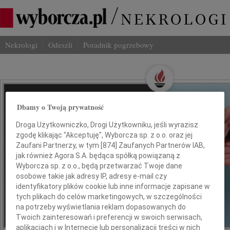
Nekrologi
Odeszli
Poradnik pogrzebowy
Wspominaj Bliskich
Dbamy o Twoją prywatność
Na Odeszli.pl
Droga Użytkowniczko, Drogi Użytkowniku, jeśli wyrazisz
zgodę klikając "Akceptuję", Wyborcza sp. z o.o. oraz jej
Jak ich zapamiętaliśmy? Serwis
Zaufani Partnerzy, w tym [
874
] Zaufanych Partnerów IAB,
jak również Agora S.A. będąca spółką powiązaną z
odeszli.pl z Grupy Wyborcza, to
Wyborcza sp. z o.o., będą przetwarzać Twoje dane
możliwość stworzenia unikalnego
osobowe takie jak adresy IP, adresy e-mail czy
wspomnienia. Dziel się nim z rodziną i
identyfikatory plików cookie lub inne informacje zapisane w
przyjaciółmi.
tych plikach do celów marketingowych, w szczególności
na potrzeby wyświetlania reklam dopasowanych do
Twoich zainteresowań i preferencji w swoich serwisach,
*ogłoszenie
aplikacjach i w Internecie lub personalizacji treści w nich