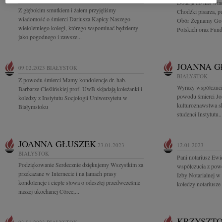
Dotarła do nas wi
Z głębokim smutkiem i żalem przyjęliśmy
Chodźki pisarza, p
wiadomość o śmierci Dariusza Kapicy Naszego
Obór Żegnamy Go z
wieloletniego kolegi, którego wspominać będziemy
Polskich oraz Funda
jako pogodnego i zawsze...
JOANNA G
09.02.2023
BIAŁYSTOK
BIAŁYSTOK
Z powodu śmierci Mamy kondolencje dr. hab.
Wyrazy współczuci
Barbarze Cieślińskiej prof. UwB składają koleżanki i
powodu śmierci Jo
koledzy z Instytutu Socjologii Uniwersytetu w
kulturoznawstwa sk
Białymstoku
studenci Instytutu..
JOANNA GŁUSZEK
23.01.2023
12.01.2023
BIAŁYSTOK
Pani notariusz Ew
Podziękowanie Serdecznie dziękujemy Wszystkim za
współczucia z pow
przekazane w Internecie i na łamach prasy
Izby Notarialnej w
kondolencje i ciepłe słowa o odeszłej przedwcześnie
koledzy notariusze 
naszej ukochanej Córce,...
KRZYSZTO