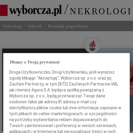
Nekrologi
Odeszli
Poradnik pogrzebowy
Wspominaj Bliskich
Dbamy o Twoją prywatność
Na Odeszli.pl
Droga Użytkowniczko, Drogi Użytkowniku, jeśli wyrazisz
zgodę klikając "Akceptuję", Wyborcza sp. z o.o. oraz jej
Jak ich zapamiętaliśmy? Serwis
Zaufani Partnerzy, w tym [
872
] Zaufanych Partnerów IAB,
jak również Agora S.A. będąca spółką powiązaną z
odeszli.pl z Grupy Wyborcza, to
Wyborcza sp. z o.o., będą przetwarzać Twoje dane
możliwość stworzenia unikalnego
osobowe takie jak adresy IP, adresy e-mail czy
wspomnienia. Dziel się nim z rodziną i
identyfikatory plików cookie lub inne informacje zapisane w
przyjaciółmi.
tych plikach do celów marketingowych, w szczególności
na potrzeby wyświetlania reklam dopasowanych do
Twoich zainteresowań i preferencji w swoich serwisach,
*ogłoszenie
aplikacjach i w Internecie lub personalizacji treści w nich