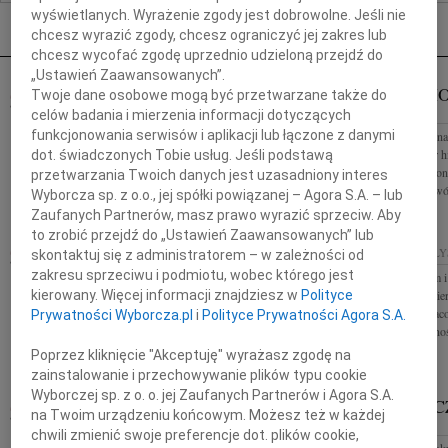
Nekrologi Białystok
wyświetlanych. Wyrażenie zgody jest dobrowolne. Jeśli nie
chcesz wyrazić zgody, chcesz ograniczyć jej zakres lub
chcesz wycofać zgodę uprzednio udzieloną przejdź do
„Ustawień Zaawansowanych”.
WITOLD CZARNECKI
JANINA H
Twoje dane osobowe mogą być przetwarzane także do
31.03.2023
BIAŁYSTOK
BIAŁYSTOK
celów badania i mierzenia informacji dotyczących
funkcjonowania serwisów i aplikacji lub łączone z danymi
Ze smutkiem żegnamy prof. Witolda Czarneckiego
Ze smutkiem żegna
Rodzinie i Bliskim składamy wyrazy głębokiego
Hościłowicz mgr his
dot. świadczonych Tobie usług. Jeśli podstawą
współczucia Zespół Galerii im. Sleńdzińskich
muzealnictwa i ko
przetwarzania Twoich danych jest uzasadniony interes
białostockiego, twó
Wyborcza sp. z o.o., jej spółki powiązanej – Agora S.A. – lub
Zaufanych Partnerów, masz prawo wyrazić sprzeciw. Aby
to zrobić przejdź do „Ustawień Zaawansowanych” lub
WITOLD CZARNECKI
31.03.2023
31.03.2023
BIAŁ
skontaktuj się z administratorem – w zależności od
BIAŁYSTOK
zakresu sprzeciwu i podmiotu, wobec którego jest
Z głębokim żalem i
Z głębokim smutkiem przyjęliśmy informację o
kierowany. Więcej informacji znajdziesz w
Polityce
wiadomość o śmier
śmierci Profesora arch. Witolda Czarneckiego
długoletniego pra
Prywatności Wyborcza.pl
i
Polityce Prywatności Agora S.A.
Składamy najszczersze kondolencje naszemu
pamięci wdzięcznoś
Koledze prof. arch. Bartoszowi Czarneckiemu...
Poprzez kliknięcie "Akceptuję" wyrażasz zgodę na
zainstalowanie i przechowywanie plików typu cookie
Wyborczej sp. z o. o. jej Zaufanych Partnerów i Agora S.A.
WITOLD C
29.03.2023
BIAŁYSTOK
na Twoim urządzeniu końcowym. Możesz też w każdej
BIAŁYSTOK
Szanownej Pani dr hab. med. Hannie Myśliwiec oraz
chwili zmienić swoje preferencje dot. plików cookie,