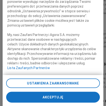
23 marca 2023 roku 
pogrążonej w smutku Rodzinie najszczersze wyrazy
ponownie wywołując narzędzie do zarządzania Twoimi
Witold Czarnecki ż
współczucia z powodu śmierci Taty składają
preferencjami dot. przetwarzania danych poprzez
"Kadet" architekt,
pracownicy Kliniki...
odnośnik „Ustawienia prywatności” w stopce serwisu i
Mąż, Ojciec i Dziad
przechodząc do sekcji „Ustawienia zaawansowane”.
Zmiana ustawień plików cookie możliwa jest także za
pomocą ustawień przeglądarki.
23.03.2023
23.03.2023
Panu Prezesowi Tomaszowi Jankowskiemu wyrazy
Wyrazy głębokiego 
My, nasi Zaufani Partnerzy i Agora S.A. możemy
głębokiego współczucia z powodu śmierci Mamy
kondolencje Panu
przetwarzać dane osobowe w następujących
składa Prof. Mirosław Ząbek z Zespołem Centrum
Jankowskiemu z p
celach:
Użycie dokładnych danych geolokalizacyjnych.
Gamma Knife Warszawa oraz...
Dyrekcja Radomski
Aktywne skanowanie charakterystyki urządzenia do celów
identyfikacji. Przechowywanie informacji na urządzeniu lub
dostęp do nich. Spersonalizowane reklamy i treści, pomiar
ANDRZEJ KOLENKIEWICZ
DARIUSZ 
reklam i treści, badnie odbiorców i ulepszanie usług.
Lista Zaufanych Partnerów
09.03.2023
BIAŁYSTOK
Szczere wyrazy żalu i głębokiego współczucia z
Kochanej Patrycji
powodu śmierci mojego stryjecznego Brata Andrzeja
głębokiego współcz
Kolenkiewicza Rodzinie i Bliskim składa Krystyna z
trudnych chwilach 
USTAWIENIA ZAAWANSOWANE
Rodziną
składają rodzina C
AKCEPTUJĘ
DARIUSZ KAPICA
RYSZARD
24.02.2023
BIAŁYSTOK