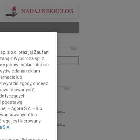
 nekrologów i wspomnień
. z o.o. oraz jej Zaufani
zwisko lub numer ogłoszenia:
ązaną z Wyborcza sp. z
ry plików cookie lub inne
wyświetlania reklam
+ szukanie zaawansowane
ernecie lub
sz wyrazić zgody, chcesz
KROLOGI
 Zaawansowanych”.
7.2026
Białystok
 dotyczących
notariusz Halinie Dorocie Agaciak...
li podstawą
 Niemyjski
06.07.2026
Warszawa
nej – Agora S.A. – lub
bokim smutkiem przyjęliśmy wiadomość o...
aawansowanych” lub
 Kulesza
23.06.2026
Białystok
rego jest kierowany.
bokim smutkiem przyjęliśmy wiadomość o...
a S.A.
6.2026
Białystok
y szczerego współczucia i...
ypu cookie Wyborczej sp.