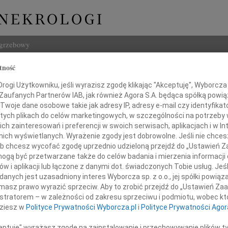
ogrzebowy
tność
Szukaj
ogi Użytkowniku, jeśli wyrazisz zgodę klikając "Akceptuję", Wyborcza sp
Imię i na
 Zaufanych Partnerów IAB, jak również Agora S.A. będąca spółką powi
Twoje dane osobowe takie jak adresy IP, adresy e-mail czy identyfikato
 tych plikach do celów marketingowych, w szczególności na potrzeby 
 zainteresowań i preferencji w swoich serwisach, aplikacjach i w Int
w nich wyświetlanych. Wyrażenie zgody jest dobrowolne. Jeśli nie chce
INNE NE
 lub chcesz wycofać zgodę uprzednio udzieloną przejdź do „Ustawień
22.0
gą być przetwarzane także do celów badania i mierzenia informacji
Pani 
w i aplikacji lub łączone z danymi dot. świadczonych Tobie usług. Jeś
Pani
Paweł
nych jest uzasadniony interes Wyborcza sp. z o.o., jej spółki powiąza
Z głę
masz prawo wyrazić sprzeciw. Aby to zrobić przejdź do „Ustawień Z
rszuli Kochanowskiej
Jerzy
istratorem – w zależności od zakresu sprzeciwu i podmiotu, wobec któ
Z głę
dziesz w
Polityce Prywatności Wyborcza.pl
i
Polityce Prywatności Agor
22.0
zy najgłębszego współczucia
Wyraz
ceptuję" wyrażasz zgodę na zainstalowanie i przechowywanie plików t