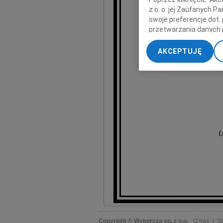
z o. o. jej Zaufanych 
swoje preferencje dot.
przetwarzania danych 
„Ustawienia zaawansow
AKCEPTUJĘ
My, nasi Zaufani Part
dokładnych danych geol
Przechowywanie informa
treści, badnie odbiorcó
U
Copyright © Wyborcza sp. z o.o.
O nas
St