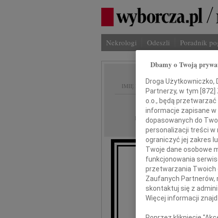
Nekrologi
Odeszli
Poradnik p
Dbamy o Twoją prywa
Droga Użytkowniczko, Dr
IMIĘ I NAZWISKO:
Partnerzy, w tym [
872
]
o.o., będą przetwarzać 
Białystok
REGION:
informacje zapisane w
21.10.2022
DATA EMISJI:
dopasowanych do Twoich
personalizacji treści 
ograniczyć jej zakres
Twoje dane osobowe mo
funkcjonowania serwisó
przetwarzania Twoich da
Zaufanych Partnerów, 
mgr U
skontaktuj się z admin
Więcej informacji znaj
wyra
Poprzez kliknięcie "Ak