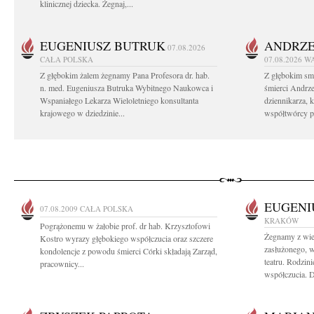
klinicznej dziecka. Żegnaj,...
EUGENIUSZ BUTRUK
ANDRZE
07.08.2026
CAŁA POLSKA
07.08.2026
W
Z głębokim żalem żegnamy Pana Profesora dr. hab.
Z głębokim sm
n. med. Eugeniusza Butruka Wybitnego Naukowca i
śmierci Andrz
Wspaniałego Lekarza Wieloletniego konsultanta
dziennikarza, 
krajowego w dziedzinie...
współtwórcy po
EUGENI
07.08.2009
CAŁA POLSKA
KRAKÓW
Pogrążonemu w żałobie prof. dr hab. Krzysztofowi
Żegnamy z wie
Kostro wyrazy głębokiego współczucia oraz szczere
zasłużonego, w
kondolencje z powodu śmierci Córki składają Zarząd,
teatru. Rodzin
pracownicy...
współczucia. D