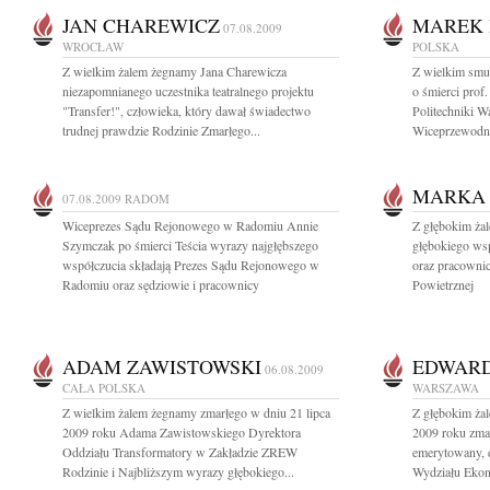
JAN CHAREWICZ
MAREK 
07.08.2009
WROCŁAW
POLSKA
Z wielkim żalem żegnamy Jana Charewicza
Z wielkim smu
niezapomnianego uczestnika teatralnego projektu
o śmierci prof.
"Transfer!", człowieka, który dawał świadectwo
Politechniki W
trudnej prawdzie Rodzinie Zmarłego...
Wiceprzewodni
MARKA
07.08.2009
RADOM
Wiceprezes Sądu Rejonowego w Radomiu Annie
Z głębokim ż
Szymczak po śmierci Teścia wyrazy najgłębszego
głębokiego wsp
współczucia składają Prezes Sądu Rejonowego w
oraz pracownic
Radomiu oraz sędziowie i pracownicy
Powietrznej
ADAM ZAWISTOWSKI
EDWARD
06.08.2009
CAŁA POLSKA
WARSZAWA
Z wielkim żalem żegnamy zmarłego w dniu 21 lipca
Z głębokim żal
2009 roku Adama Zawistowskiego Dyrektora
2009 roku zmar
Oddziału Transformatory w Zakładzie ZREW
emerytowany, d
Rodzinie i Najbliższym wyrazy głębokiego...
Wydziału Ekon