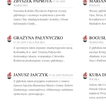
ZBYSZEK PAPROTA
MARIAN
07.08.2009
WARSZAWA
POZNAŃ
Naszemu Koledze Zbyszkowi Paprocie wyrazy
Wyrazy głębok
głębokiego i szczerego współczucia z powodu
Ojca, Teścia, 
śmierci Taty składają koleżanki i koledzy z Pionu
Kwiatkiewicz 
Informatyki Giełdy...
Michałowi Kwi
GRAŻYNA PAŁYNYCZKO
BOGUSŁ
07.08.2009
CAŁA POLSKA
WARSZAWA
Z ogromnym żalem żegnamy zmarłą tragicznie naszą
Z głębokim ża
Koleżankę dr n. med. Grażynę Pałynyczko
naszego Koleg
doskonałego lekarza, wspaniałego Człowieka
składamy wyra
Rodzicom przekazujemy wyrazy głębokiego...
Sieci i Platfo
JANUSZ JAJCZYK
KUBA D
07.08.2009
POZNAŃ
POLSKA
Z głębokim żalem przyjąłem wiadomość o śmierci
Jedyny taki Cz
Janusza Jajczyka Burmistrza Miasta i Gminy Żerków
Derecki Odszed
Zasłużonego samorządowca, obdarzonego zaufaniem
najlepszy Przy
społecznym, sprawującego...
sercu, pozytyw