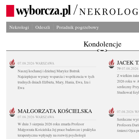
Nekrologi
Odeszli
Poradnik pogrzebowy
Kondolencje
JACEK 
07.08.2026
WARSZAWA
79
07.08.202
Naszej kochanej i dzielnej Marylce Butruk
Z wielkim żale
Najcieplejsze wyrazy wsparcia i współczucia w tych
2026 roku w Au
trudnych dniach Elżbieta, Mary, Hania, Ewa, Iza i
serdeczny Przy
Ewa
Studiował fizy
MAŁGORZATA KOŚCIELSKA
07.08.2026
W
07.08.2026
WARSZAWA
Serdeczne wyr
W dniu 3 sierpnia 2026 roku zmarła Profesor
Profesora Dar
Małgorzata Kościelska Jej prace badawcze i praktyka
śmierci Ojca pr
terapeutyczna wpłynęły na rozwój psychologii