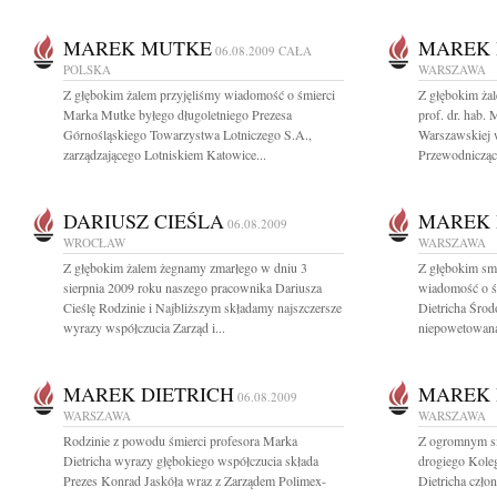
MAREK MUTKE
MAREK 
06.08.2009
CAŁA
POLSKA
WARSZAWA
Z głębokim żalem przyjęliśmy wiadomość o śmierci
Z głębokim ża
Marka Mutke byłego długoletniego Prezesa
prof. dr. hab. 
Górnośląskiego Towarzystwa Lotniczego S.A.,
Warszawskiej 
zarządzającego Lotniskiem Katowice...
Przewodnicząc
DARIUSZ CIEŚLA
MAREK 
06.08.2009
WROCŁAW
WARSZAWA
Z głębokim żalem żegnamy zmarłego w dniu 3
Z głębokim smu
sierpnia 2009 roku naszego pracownika Dariusza
wiadomość o śmi
Cieślę Rodzinie i Najbliższym składamy najszczersze
Dietricha Śro
wyrazy współczucia Zarząd i...
niepowetowaną 
MAREK DIETRICH
MAREK 
06.08.2009
WARSZAWA
WARSZAWA
Rodzinie z powodu śmierci profesora Marka
Z ogromnym sm
Dietricha wyrazy głębokiego współczucia składa
drogiego Koleg
Prezes Konrad Jaskóła wraz z Zarządem Polimex-
Dietricha czł