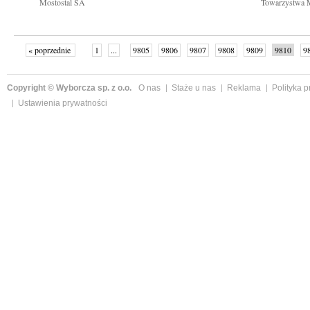
Mostostal SA
Towarzystwa Me
« poprzednie
1
...
9805
9806
9807
9808
9809
9810
9
...
9840
następne »
Copyright © Wyborcza sp. z o.o.
O nas
Staże u nas
Reklama
Polityka 
Ustawienia prywatności