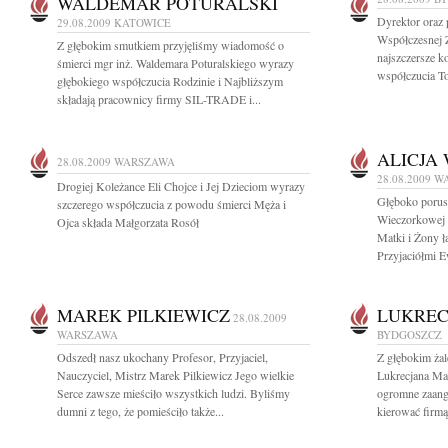
WALDEMAR POTURALSKI
Dyrektor oraz
29.08.2009
KATOWICE
Współczesnej 
Z głębokim smutkiem przyjęliśmy wiadomość o
najszczersze k
śmierci mgr inż. Waldemara Poturalskiego wyrazy
współczucia T
głębokiego współczucia Rodzinie i Najbliższym
składają pracownicy firmy SIL-TRADE i...
ALICJA
28.08.2009
WARSZAWA
28.08.2009
W
Drogiej Koleżance Eli Chojce i Jej Dzieciom wyrazy
Głęboko porusz
szczerego współczucia z powodu śmierci Męża i
Wieczorkowej m
Ojca składa Małgorzata Rosół
Matki i Żony ł
Przyjaciółmi E
MAREK PILKIEWICZ
LUKREC
28.08.2009
WARSZAWA
BYDGOSZCZ
Odszedł nasz ukochany Profesor, Przyjaciel,
Z głębokim ża
Nauczyciel, Mistrz Marek Pilkiewicz Jego wielkie
Lukrecjana Ma
Serce zawsze mieściło wszystkich ludzi. Byliśmy
ogromne zaang
dumni z tego, że pomieściło także...
kierować firmą,