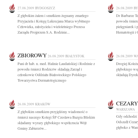
27.08.2009
BYDGOSZCZ
26.08.2009
B
Z głębokim żalem i smutkiem żegnamy zmarłego
Dr Barbarze Te
Przyjaciela i Kolegę Lukrecjana Marca wybitnego
powodu śmierci
Człowieka, założyciela i wieloletniego Prezesa
pielęgniarek i 
Zarządu Projprzem S.A. Rodzinie...
Hematologii i
ZBIOROWY
26.08.2009
BIAŁYSTOK
26.08.2009
W
Pani dr hab. n. med. Halinie Laudańskiej i Rodzinie z
Drogiej Koleż
powodu śmierci Rodziców składają Zarząd i
głębokiego ws
członkowie Oddziału Białostockiego Polskiego
składają Dyrek
Towarzystwa Dermatologicznego
CEZARY
26.08.2009
KRAKÓW
WARSZAWA
Z głębokim smutkiem przyjęliśmy wiadomość o
Gdy odchodzi P
śmierci naszego Kolegi ŚP Czesława Bazgra Bliskim
Odszedł Cezary
składamy wyrazy głębokiego współczucia Wójt
głęboko z Wam
Gminy Zabierzów...