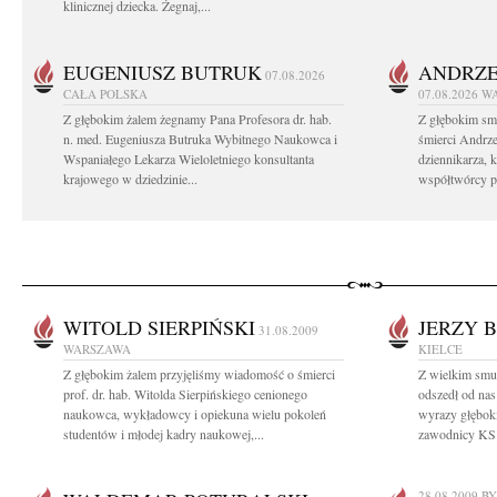
klinicznej dziecka. Żegnaj,...
EUGENIUSZ BUTRUK
ANDRZE
07.08.2026
CAŁA POLSKA
07.08.2026
W
Z głębokim żalem żegnamy Pana Profesora dr. hab.
Z głębokim sm
n. med. Eugeniusza Butruka Wybitnego Naukowca i
śmierci Andrz
Wspaniałego Lekarza Wieloletniego konsultanta
dziennikarza, 
krajowego w dziedzinie...
współtwórcy po
WITOLD SIERPIŃSKI
JERZY 
31.08.2009
WARSZAWA
KIELCE
Z głębokim żalem przyjęliśmy wiadomość o śmierci
Z wielkim smu
prof. dr. hab. Witolda Sierpińskiego cenionego
odszedł od na
naukowca, wykładowcy i opiekuna wielu pokoleń
wyrazy głęboki
studentów i młodej kadry naukowej,...
zawodnicy KS 
28.08.2009
B