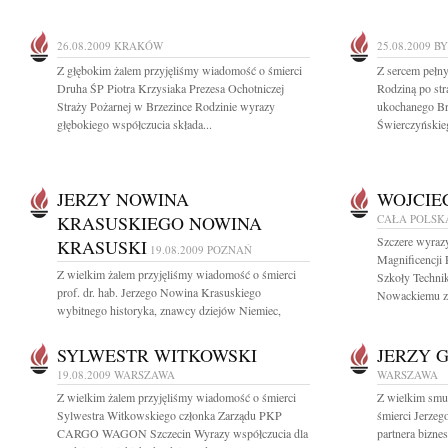
26.08.2009
KRAKÓW
25.08.2009
B
Z głębokim żalem przyjęliśmy wiadomość o śmierci
Z sercem pełny
Druha ŚP Piotra Krzysiaka Prezesa Ochotniczej
Rodziną po str
Straży Pożarnej w Brzezince Rodzinie wyrazy
ukochanego Br
głębokiego współczucia składa...
Świerczyńskieg
JERZY NOWINA
WOJCIE
KRASUSKIEGO NOWINA
CAŁA POLSK
Szczere wyraz
KRASUSKI
19.08.2009
POZNAŃ
Magnificencji
Z wielkim żalem przyjęliśmy wiadomość o śmierci
Szkoły Techn
prof. dr. hab. Jerzego Nowina Krasuskiego
Nowackiemu z 
wybitnego historyka, znawcy dziejów Niemiec,
historii powszechnej i...
SYLWESTR WITKOWSKI
JERZY 
19.08.2009
WARSZAWA
WARSZAWA
Z wielkim żalem przyjęliśmy wiadomość o śmierci
Z wielkim smu
Sylwestra Witkowskiego członka Zarządu PKP
śmierci Jerzeg
CARGO WAGON Szczecin Wyrazy współczucia dla
partnera bizn