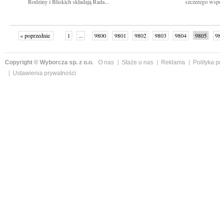
Rodziny i Bliskich składają Rada...
szczerego wspó
« poprzednie
1
...
9800
9801
9802
9803
9804
9805
9
...
9840
następne »
Copyright © Wyborcza sp. z o.o.
O nas
Staże u nas
Reklama
Polityka 
Ustawienia prywatności