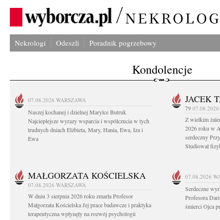
Nekrologi
Odeszli
Poradnik pogrzebowy
Kondolencje
JACEK 
07.08.2026
WARSZAWA
79
07.08.202
Naszej kochanej i dzielnej Marylce Butruk
Z wielkim żale
Najcieplejsze wyrazy wsparcia i współczucia w tych
2026 roku w Au
trudnych dniach Elżbieta, Mary, Hania, Ewa, Iza i
serdeczny Przy
Ewa
Studiował fizy
MAŁGORZATA KOŚCIELSKA
07.08.2026
W
07.08.2026
WARSZAWA
Serdeczne wyr
W dniu 3 sierpnia 2026 roku zmarła Profesor
Profesora Dar
Małgorzata Kościelska Jej prace badawcze i praktyka
śmierci Ojca pr
terapeutyczna wpłynęły na rozwój psychologii