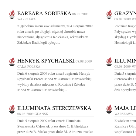
BARBARA SOBIESKA
GRAŻYN
08.08.2009
WARSZAWA
08.08.2009
W
Z głębokim żalem zawiadamiamy, że 4 sierpnia 2009
Rodzinie tragi
roku zmarła po długiej i ciężkiej chorobie nasza
Pałynyczko wyr
nieoceniona, długoletnia Koleżanka, sekretarka w
składają Dyrek
Zakładzie Radiologii byłego...
Hematologii i..
HENRYK SPYCHALSKI
ILLUMI
08.08.2009
CAŁA POLSKA
08.08.2009
W
Dnia 6 sierpnia 2009 roku zmarł tragicznie Henryk
Dnia 5 sierpni
Spychalski Prezes MSM w Ostrowii Mazowieckiej
Sterczewska Cz
wybitny działacz mleczarski Rodzinie i Załodze
przez duże B. 
MSM w Ostrowii Mazowieckiej...
dziś spotykany
ILLUMINATA STERCZEWSKA
MAJA L
08.08.2009
GDAŃSK
WARSZAWA
Dnia 5 sierpnia 2009 roku zmarła Illuminata
Z wielkim smu
Sterczewska Człowiek przez duże C. Bibliotekarz
Kamilce i Oli
przez duże B. Matka przez duże M. Altruizm, rzadko
współczucia i 