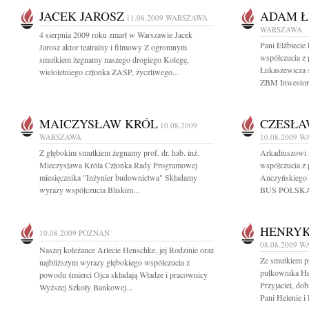
JACEK JAROSZ
ADAM Ł
11.08.2009
WARSZAWA
WARSZAWA
4 sierpnia 2009 roku zmarł w Warszawie Jacek
Pani Elżbiecie
Jarosz aktor teatralny i filmowy Z ogromnym
współczucia z
smutkiem żegnamy naszego drogiego Kolegę,
Łukaszewicza s
wieloletniego członka ZASP, życzliwego...
ZBM Inwestor
MAICZYSŁAW KRÓL
CZESŁA
10.08.2009
WARSZAWA
10.08.2009
W
Z głębokim smutkiem żegnamy prof. dr. hab. inż.
Arkadiuszowi 
Mieczysława Króla Członka Rady Programowej
współczucia z
miesięcznika "Inżynier budownictwa" Składamy
Anczyńskiego
wyrazy współczucia Bliskim...
BUS POLSKA or
HENRYK
10.08.2009
POZNAŃ
08.08.2009
W
Naszej koleżance Arlecie Henschke, jej Rodzinie oraz
Ze smutkiem p
najbliższym wyrazy głębokiego współczucia z
pułkownika He
powodu śmierci Ojca składają Władze i pracownicy
Przyjaciel, do
Wyższej Szkoły Bankowej...
Pani Helenie i