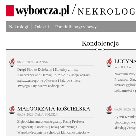
Nekrologi
Odeszli
Poradnik pogrzebowy
Kondolencje
LUCYN
06.08.2026
GDAŃSK
WROCŁAW
Drogi Piotrze Koleżanki i Koledzy z firmy
Naszemu Przyj
Konecranes and Demag Sp. z o.o. składają wyrazy
Prezesowi Zar
najszczerszego współczucia i żalu po śmierci
wyrazy głęboki
Twojego Taty Mamy nadzieję, że...
solidarności z
MAŁGORZATA KOŚCIELSKA
06.08.2026
O
06.08.2026
CAŁA POLSKA
Sylwii Kramko
Z głębokim smutkiem żegnamy Panią Profesor
głębokiego ws
Małgorzatę Kościelską naszą Mistrzynię i
składają Zarz
Współtwórczynię psychologii klinicznej dziecka w