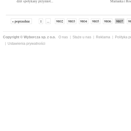
dziś spotykany przymiot...
Marianka i Ro
« poprzednie
1
...
9802
9803
9804
9805
9806
9807
9
...
9839
następne »
Copyright © Wyborcza sp. z o.o.
O nas
Staże u nas
Reklama
Polityka 
Ustawienia prywatności