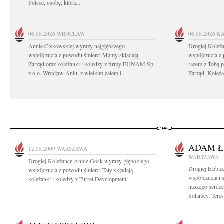
Polsce, osobę, która...
06.08.2026
WROCŁAW
06.08.2026
K
Annie Ciskowskiej wyrazy najgłębszego
Drogiej Koleż
współczucia z powodu śmierci Mamy składają
współczucia z
Zarząd oraz koleżanki i koledzy z firmy FUNAM Sp.
razem z Tobą 
z o.o. Wrocław Aniu, z wielkim żalem i...
Zarząd, Koleża
ADAM Ł
12.08.2009
WARSZAWA
WARSZAWA
Drogiej Koleżance Annie Gosk wyrazy głębokiego
Drogiej Elżbie
współczucia z powodu śmierci Taty składają
współczucia i
koleżanki i koledzy z Turret Development
naszego serdec
Solarscy, Tere