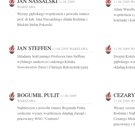
JAN NASSALSKI
11.08.2009
11.08.2009
W
WARSZAWA
Alinie Wierzb
Wyrazy głębokiego współczucia z powodu śmierci
współczucia z
prof. dr hab. Jana Nassalskiego składa Rodzinie i
koleżanki i ko
Bliskim Stefan Pokorski
JAN STEFFEN
11.08.2009
WARSZAWA
11.08.2009
W
Składamy hołd pamięci Profesora Jana Steffena
Drogiej Koleż
wybitnego naukowca i onkologa Klinika
głębokiego ws
Nowotworów Piersi i Chirurgii Rekonstrukcyjnej
składają koleża
BOGUMIŁ PULIT
CEZARY
11.08.2009
WARSZAWA
11.08.2009
W
Najbliższym z powodu śmierci Bogumiła Pulita
Wyrazy szczere
serdeczne wyrazy współczucia składają Zarząd i
Rodzinie i Na
pracownicy WSG "Centrum?
Cezarego Micha
pracownicy i st