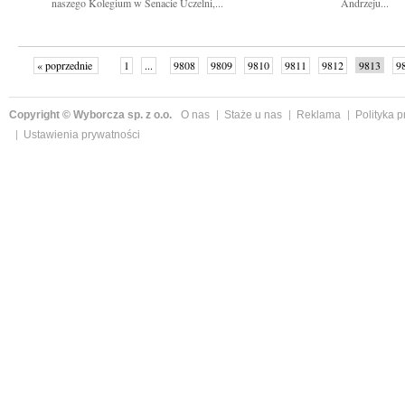
naszego Kolegium w Senacie Uczelni,...
Andrzeju...
« poprzednie
1
...
9808
9809
9810
9811
9812
9813
9
...
9839
następne »
Copyright © Wyborcza sp. z o.o.
O nas
Staże u nas
Reklama
Polityka 
Ustawienia prywatności