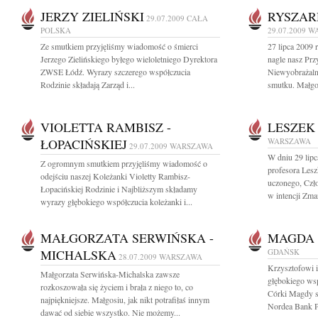
JERZY ZIELIŃSKI
RYSZAR
29.07.2009
CAŁA
POLSKA
29.07.2009
W
Ze smutkiem przyjęliśmy wiadomość o śmierci
27 lipca 2009 
Jerzego Zielińskiego byłego wieloletniego Dyrektora
nagle nasz Prz
ZWSE Łódź. Wyrazy szczerego współczucia
Niewyobrażalna
Rodzinie składają Zarząd i...
smutku. Małgos
VIOLETTA RAMBISZ -
LESZEK
ŁOPACIŃSKIEJ
WARSZAWA
29.07.2009
WARSZAWA
W dniu 29 lipc
Z ogromnym smutkiem przyjęliśmy wiadomość o
profesora Les
odejściu naszej Koleżanki Violetty Rambisz-
uczonego, Czł
Łopacińskiej Rodzinie i Najbliższym składamy
w intencji Zmar
wyrazy głębokiego współczucia koleżanki i...
MAŁGORZATA SERWIŃSKA -
MAGDA
MICHALSKA
GDAŃSK
28.07.2009
WARSZAWA
Krzysztofowi 
Małgorzata Serwińska-Michalska zawsze
głębokiego wsp
rozkoszowała się życiem i brała z niego to, co
Córki Magdy sk
najpiękniejsze. Małgosiu, jak nikt potrafiłaś innym
Nordea Bank P
dawać od siebie wszystko. Nie możemy...