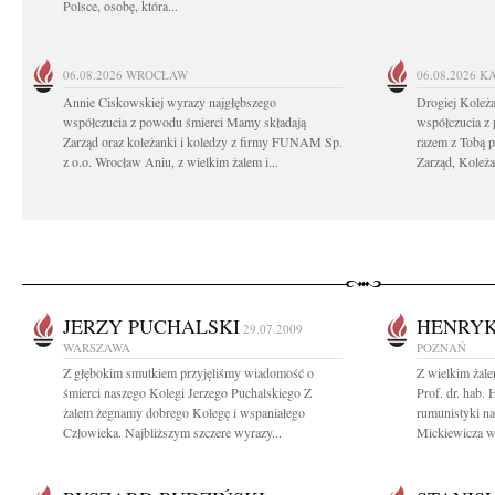
Polsce, osobę, która...
06.08.2026
WROCŁAW
06.08.2026
K
Annie Ciskowskiej wyrazy najgłębszego
Drogiej Koleż
współczucia z powodu śmierci Mamy składają
współczucia z
Zarząd oraz koleżanki i koledzy z firmy FUNAM Sp.
razem z Tobą 
z o.o. Wrocław Aniu, z wielkim żalem i...
Zarząd, Koleża
JERZY PUCHALSKI
HENRYK
29.07.2009
WARSZAWA
POZNAŃ
Z głębokim smutkiem przyjęliśmy wiadomość o
Z wielkim żal
śmierci naszego Kolegi Jerzego Puchalskiego Z
Prof. dr. hab.
żalem żegnamy dobrego Kolegę i wspaniałego
rumunistyki n
Człowieka. Najbliższym szczere wyrazy...
Mickiewicza w 