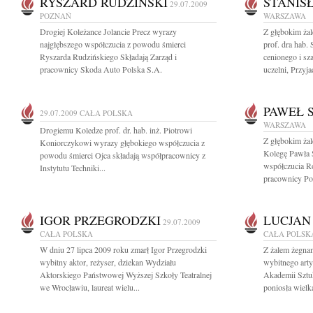
RYSZARD RUDZIŃSKI
STANIS
29.07.2009
POZNAŃ
WARSZAWA
Drogiej Koleżance Jolancie Precz wyrazy
Z głębokim ża
najgłębszego współczucia z powodu śmierci
prof. dra hab.
Ryszarda Rudzińskiego Składają Zarząd i
cenionego i s
pracownicy Skoda Auto Polska S.A.
uczelni, Przyja
PAWEŁ 
29.07.2009
CAŁA POLSKA
WARSZAWA
Drogiemu Koledze prof. dr. hab. inż. Piotrowi
Z głębokim ża
Koniorczykowi wyrazy głębokiego współczucia z
Kolegę Pawła 
powodu śmierci Ojca składają współpracownicy z
współczucia Ro
Instytutu Techniki...
pracownicy Pol
IGOR PRZEGRODZKI
LUCJAN
29.07.2009
CAŁA POLSKA
CAŁA POLSK
W dniu 27 lipca 2009 roku zmarł Igor Przegrodzki
Z żalem żegna
wybitny aktor, reżyser, dziekan Wydziału
wybitnego arty
Aktorskiego Państwowej Wyższej Szkoły Teatralnej
Akademii Sztu
we Wrocławiu, laureat wielu...
poniosła wielką