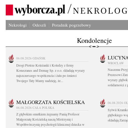
Nekrologi
Odeszli
Poradnik pogrzebowy
Kondolencje
LUCYN
06.08.2026
GDAŃSK
WROCŁAW
Drogi Piotrze Koleżanki i Koledzy z firmy
Naszemu Przyj
Konecranes and Demag Sp. z o.o. składają wyrazy
Prezesowi Zar
najszczerszego współczucia i żalu po śmierci
wyrazy głęboki
Twojego Taty Mamy nadzieję, że...
solidarności z
MAŁGORZATA KOŚCIELSKA
06.08.2026
O
06.08.2026
CAŁA POLSKA
Sylwii Kramko
Z głębokim smutkiem żegnamy Panią Profesor
głębokiego ws
Małgorzatę Kościelską naszą Mistrzynię i
składają Zarz
Współtwórczynię psychologii klinicznej dziecka w