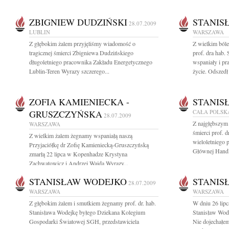
ZBIGNIEW DUDZIŃSKI
STANIS
28.07.2009
LUBLIN
WARSZAWA
Z głębokim żalem przyjęliśmy wiadomość o
Z wielkim ból
tragicznej śmierci Zbigniewa Dudzińskiego
prof. dra hab.
długoletniego pracownika Zakładu Energetycznego
wspaniały i pr
Lublin-Teren Wyrazy szczerego...
życie. Odszedł 
ZOFIA KAMIENIECKA -
STANIS
GRUSZCZYŃSKA
CAŁA POLSK
28.07.2009
Z najgłębszym
WARSZAWA
śmierci prof. 
Z wielkim żalem żegnamy wspaniałą naszą
wieloletniego
Przyjaciółkę dr Zofię Kamieniecką-Gruszczyńską
Głównej Handl
zmarłą 22 lipca w Kopenhadze Krystyna
Zachwatowicz i Andrzej Wajda Wyrazy...
STANISŁAW WODEJKO
STANIS
28.07.2009
WARSZAWA
WARSZAWA
Z głębokim żalem i smutkiem żegnamy prof. dr. hab.
W dniu 26 lipc
Stanisława Wodejkę byłego Dziekana Kolegium
Stanisław Wode
Gospodarki Światowej SGH, przedstawiciela
Nie dojechałem