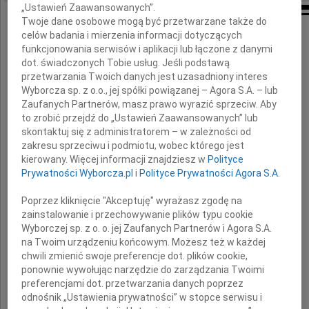
„Ustawień Zaawansowanych”.
Twoje dane osobowe mogą być przetwarzane także do
celów badania i mierzenia informacji dotyczących
W Panu pokładam nadzieję,
funkcjonowania serwisów i aplikacji lub łączone z danymi
dot. świadczonych Tobie usług. Jeśli podstawą
nadzieję żywi moja dusza;
przetwarzania Twoich danych jest uzasadniony interes
oczekuję na Twe słowo.
Wyborcza sp. z o.o., jej spółki powiązanej – Agora S.A. – lub
Dusza moja oczekuje Pana
Zaufanych Partnerów, masz prawo wyrazić sprzeciw. Aby
to zrobić przejdź do „Ustawień Zaawansowanych” lub
bardziej niż strażnicy świtu
skontaktuj się z administratorem – w zależności od
(Psalm 130)
zakresu sprzeciwu i podmiotu, wobec którego jest
kierowany. Więcej informacji znajdziesz w
Polityce
Prywatności Wyborcza.pl
i
Polityce Prywatności Agora S.A.
Poprzez kliknięcie "Akceptuję" wyrażasz zgodę na
zainstalowanie i przechowywanie plików typu cookie
Wyborczej sp. z o. o. jej Zaufanych Partnerów i Agora S.A.
na Twoim urządzeniu końcowym. Możesz też w każdej
Łącząc się w bólu
chwili zmienić swoje preferencje dot. plików cookie,
z
ponownie wywołując narzędzie do zarządzania Twoimi
preferencjami dot. przetwarzania danych poprzez
odnośnik „Ustawienia prywatności” w stopce serwisu i
Rodzinami