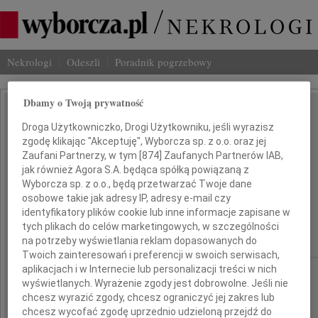
Nekrologi
Odeszli
Poradnik pogrzebowy
Dbamy o Twoją prywatność
Andrzej Żukowski
IMIĘ I NAZWISKO:
Droga Użytkowniczko, Drogi Użytkowniku, jeśli wyrazisz
zgodę klikając "Akceptuję", Wyborcza sp. z o.o. oraz jej
,
Zaufani Partnerzy, w tym [
874
] Zaufanych Partnerów IAB,
jak również Agora S.A. będąca spółką powiązaną z
Marcin Bezubik
Wyborcza sp. z o.o., będą przetwarzać Twoje dane
osobowe takie jak adresy IP, adresy e-mail czy
,
identyfikatory plików cookie lub inne informacje zapisane w
tych plikach do celów marketingowych, w szczególności
Bartłomiej Bartnicki
na potrzeby wyświetlania reklam dopasowanych do
Twoich zainteresowań i preferencji w swoich serwisach,
aplikacjach i w Internecie lub personalizacji treści w nich
cała Polska
REGION:
wyświetlanych. Wyrażenie zgody jest dobrowolne. Jeśli nie
06.11.2009
DATA EMISJI:
chcesz wyrazić zgody, chcesz ograniczyć jej zakres lub
chcesz wycofać zgodę uprzednio udzieloną przejdź do