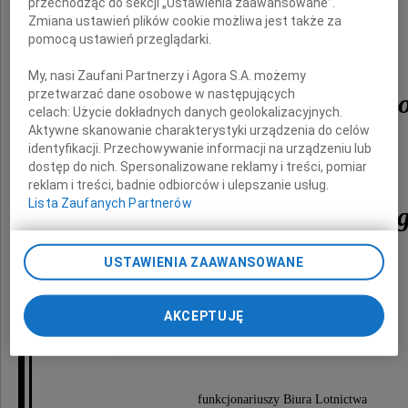
przechodząc do sekcji „Ustawienia zaawansowane”.
Zmiana ustawień plików cookie możliwa jest także za
pomocą ustawień przeglądarki.
por. SG
My, nasi Zaufani Partnerzy i Agora S.A. możemy
przetwarzać dane osobowe w następujących
Andrzeja Żukowskieg
celach:
Użycie dokładnych danych geolokalizacyjnych.
Aktywne skanowanie charakterystyki urządzenia do celów
identyfikacji. Przechowywanie informacji na urządzeniu lub
dostęp do nich. Spersonalizowane reklamy i treści, pomiar
chor. sztab. SG
reklam i treści, badnie odbiorców i ulepszanie usług.
Lista Zaufanych Partnerów
Bartłomieja Bartnickie
USTAWIENIA ZAAWANSOWANE
chor. SG
AKCEPTUJĘ
Marcina Bezubika
funkcjonariuszy Biura Lotnictwa