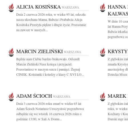
ALICJA KOSIŃSKA
HANNA 
WARSZAWA
KALWA
Dnia 2 czerwca 2026 roku, w wieku 95 lat, odeszła
nasza ukochana Mama, Babcia i Prababcia Alicja
W dniu 10 cze
Kosińska Przeżyła piękne i długie życie. Pozostanie
lat Hanna Prz
na zawsze w naszych...
Babcia lekark
pogrzebowe odb
MARCIN ZIELIŃSKI
KRYSTY
WARSZAWA
Będzie nam Ciebie bardzo brakowało. Odszedł
Z głębokim ża
Marcin Zieliński Nasz kolega i przyjaciel.
zmarła Krysty
Pozostaniesz w naszym sercu i pamięci. Żegnaj
anestezjolog d
CINEK. Koleżanki i koledzy z klasy C XVI LO...
Dziecka Msza 
ADAM ŚCIOCH
MAREK 
WARSZAWA
Dnia 3 czerwca 2026 roku zmarł w wieku 65 lat
Z głębokim ża
Adam Ścioch Notariusz Uroczystość pogrzebowa
roku, w wieku 
odbędzie się we wtorek 16 czerwca 2026 roku o
Kochany i Koch
godzinie 13:00, w Sali A Domu...
Durski mgr inż