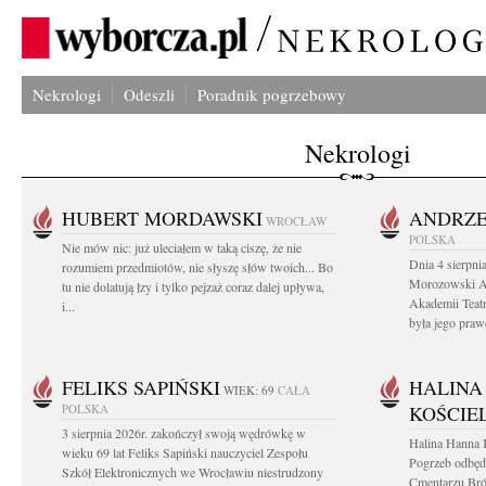
Nekrologi
Odeszli
Poradnik pogrzebowy
Nekrologi
HUBERT MORDAWSKI
ANDRZE
WROCŁAW
POLSKA
Nie mów nic: już uleciałem w taką ciszę, że nie
Dnia 4 sierpni
rozumiem przedmiotów, nie słyszę słów twoich... Bo
Morozowski Ab
tu nie dolatują łzy i tylko pejzaż coraz dalej upływa,
Akademii Teatr
i...
była jego praw
FELIKS SAPIŃSKI
HALINA
WIEK: 69
CAŁA
POLSKA
KOŚCIE
3 sierpnia 2026r. zakończył swoją wędrówkę w
Halina Hanna 
wieku 69 lat Feliks Sapiński nauczyciel Zespołu
Pogrzeb odbędz
Szkół Elektronicznych we Wrocławiu niestrudzony
Cmentarzu Br