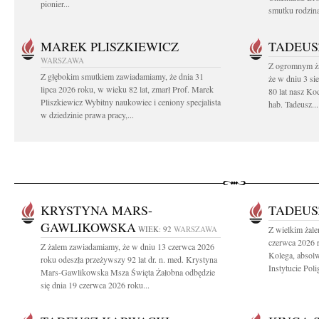
pionier...
smutku rodzin
MAREK PLISZKIEWICZ
TADEUS
WARSZAWA
Z ogromnym ża
Z głębokim smutkiem zawiadamiamy, że dnia 31
że w dniu 3 si
lipca 2026 roku, w wieku 82 lat, zmarł Prof. Marek
80 lat nasz Ko
Pliszkiewicz Wybitny naukowiec i ceniony specjalista
hab. Tadeusz...
w dziedzinie prawa pracy,...
KRYSTYNA MARS-
TADEUS
GAWLIKOWSKA
WIEK: 92
WARSZAWA
Z wielkim żale
czerwca 2026 r
Z żalem zawiadamiamy, że w dniu 13 czerwca 2026
Kolega, absolw
roku odeszła przeżywszy 92 lat dr. n. med. Krystyna
Instytucie Poli
Mars-Gawlikowska Msza Święta Żałobna odbędzie
się dnia 19 czerwca 2026 roku...