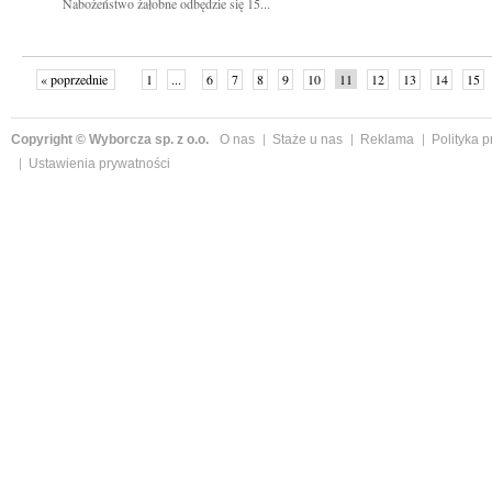
Nabożeństwo żałobne odbędzie się 15...
« poprzednie
1
...
6
7
8
9
10
11
12
13
14
15
Copyright © Wyborcza sp. z o.o.
O nas
Staże u nas
Reklama
Polityka 
Ustawienia prywatności