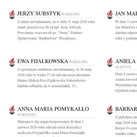
JERZY SUBSTYK
JAN MA
WARSZAWA
Z żalem zawiadamiamy, że w dniu 31 maja 2026 roku
W dniu 3 czer
zmarł, przeżywszy 98 lat kpt. Jerzy Substyk
Jan Malewicz 
Powstaniec warszawski ps. "Jurny" Żołnierz
żałobna odpraw
Zgrupowania "Barłkiewicz" Wiceprezes...
roku o godzini
EWA FIJAŁKOWSKA
ANIELA
WARSZAWA
OLSZTYN
Z ogromnym smutkiem, zawiadamiamy, że 28 maja
Dnia 4 czerwca
2026 roku w wieku 77 lat odeszła nasza ukochana
Aniela Jawors
Mama i Babcia Ewa Fijałkowska Nabożeństwo
Wieloletnia na
żałobne odbędzie się w poniedziałek, 15...
Ogólnokształcą
ANNA MARIA POMYKAŁŁO
BARBAR
WARSZAWA
Z głębokim sm
Wpisana w dni mijam bezpowrotnie W dniu 1
maja 2026 roku
czerwca 2026 roku odeszła nasza Kuzynka i
Berger O czym
serdeczna Przyjaciółka Anna Maria Pomykałło
smutku córka, 