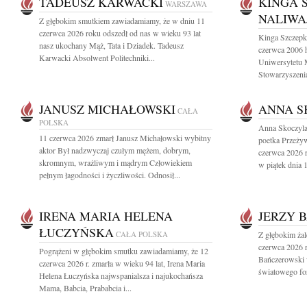
TADEUSZ KARWACKI
KINGA 
WARSZAWA
NALIWA
Z głębokim smutkiem zawiadamiamy, że w dniu 11
czerwca 2026 roku odszedł od nas w wieku 93 lat
Kinga Szczepk
nasz ukochany Mąż, Tata i Dziadek. Tadeusz
czerwca 2006 h
Karwacki Absolwent Politechniki...
Uniwersytetu 
Stowarzyszenia
JANUSZ MICHAŁOWSKI
ANNA S
CAŁA
POLSKA
Anna Skoczyla
11 czerwca 2026 zmarł Janusz Michałowski wybitny
poetka Przeżyw
aktor Był nadzwyczaj czułym mężem, dobrym,
czerwca 2026 r
skromnym, wrażliwym i mądrym Człowiekiem
w piątek dnia 
pełnym łagodności i życzliwości. Odnosił...
IRENA MARIA HELENA
JERZY 
ŁUCZYŃSKA
CAŁA POLSKA
Z głębokim ża
czerwca 2026 r
Pogrążeni w głębokim smutku zawiadamiamy, że 12
Bańczerowski 
czerwca 2026 r. zmarła w wieku 94 lat, Irena Maria
światowego for
Helena Łuczyńska najwspanialsza i najukochańsza
Mama, Babcia, Prababcia i...