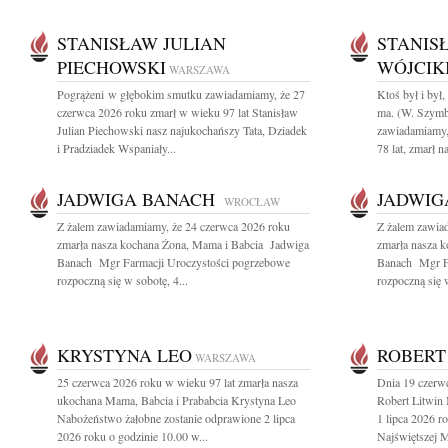
STANISŁAW JULIAN
STANIS
PIECHOWSKI
WÓJCIK
WARSZAWA
Pogrążeni w głębokim smutku zawiadamiamy, że 27
Ktoś był i był,
czerwca 2026 roku zmarł w wieku 97 lat Stanisław
ma. (W. Szymb
Julian Piechowski nasz najukochańszy Tata, Dziadek
zawiadamiamy,
i Pradziadek Wspaniały...
78 lat, zmarł n
JADWIGA BANACH
JADWIG
WROCŁAW
Z żalem zawiadamiamy, że 24 czerwca 2026 roku
Z żalem zawia
zmarła nasza kochana Żona, Mama i Babcia Jadwiga
zmarła nasza 
Banach Mgr Farmacji Uroczystości pogrzebowe
Banach Mgr Fa
rozpoczną się w sobotę, 4...
rozpoczną się w
KRYSTYNA LEO
ROBERT
WARSZAWA
25 czerwca 2026 roku w wieku 97 lat zmarła nasza
Dnia 19 czerwc
ukochana Mama, Babcia i Prababcia Krystyna Leo
Robert Litwin
Nabożeństwo żałobne zostanie odprawione 2 lipca
1 lipca 2026 r
2026 roku o godzinie 10.00 w...
Najświętszej M