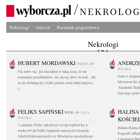
Nekrologi
Odeszli
Poradnik pogrzebowy
Nekrologi
HUBERT MORDAWSKI
ANDRZE
WROCŁAW
POLSKA
Nie mów nic: już uleciałem w taką ciszę, że nie
Dnia 4 sierpni
rozumiem przedmiotów, nie słyszę słów twoich... Bo
Morozowski Ab
tu nie dolatują łzy i tylko pejzaż coraz dalej upływa,
Akademii Teatr
i...
była jego praw
FELIKS SAPIŃSKI
HALINA
WIEK: 69
CAŁA
POLSKA
KOŚCIE
3 sierpnia 2026r. zakończył swoją wędrówkę w
Halina Hanna 
wieku 69 lat Feliks Sapiński nauczyciel Zespołu
Pogrzeb odbędz
Szkół Elektronicznych we Wrocławiu niestrudzony
Cmentarzu Br