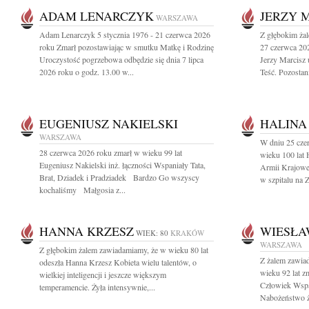
ADAM LENARCZYK
JERZY 
WARSZAWA
Adam Lenarczyk 5 stycznia 1976 - 21 czerwca 2026
Z głębokim ża
roku Zmarł pozostawiając w smutku Matkę i Rodzinę
27 czerwca 20
Uroczystość pogrzebowa odbędzie się dnia 7 lipca
Jerzy Marcisz 
2026 roku o godz. 13.00 w...
Teść. Pozostan
EUGENIUSZ NAKIELSKI
HALINA
WARSZAWA
W dniu 25 cze
28 czerwca 2026 roku zmarł w wieku 99 lat
wieku 100 lat 
Eugeniusz Nakielski inż. łączności Wspaniały Tata,
Armii Krajowe
Brat, Dziadek i Pradziadek Bardzo Go wszyscy
w szpitalu na Z
kochaliśmy Małgosia z...
HANNA KRZESZ
WIESŁA
WIEK: 80
KRAKÓW
WARSZAWA
Z głębokim żalem zawiadamiamy, że w wieku 80 lat
Z żalem zawia
odeszła Hanna Krzesz Kobieta wielu talentów, o
wieku 92 lat z
wielkiej inteligencji i jeszcze większym
Człowiek Wspan
temperamencie. Żyła intensywnie,...
Nabożeństwo ża