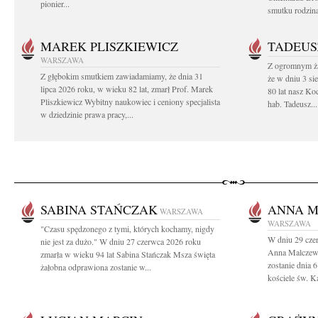
pionier...
smutku rodzin
MAREK PLISZKIEWICZ
TADEUS
WARSZAWA
Z ogromnym ża
Z głębokim smutkiem zawiadamiamy, że dnia 31
że w dniu 3 si
lipca 2026 roku, w wieku 82 lat, zmarł Prof. Marek
80 lat nasz Ko
Pliszkiewicz Wybitny naukowiec i ceniony specjalista
hab. Tadeusz...
w dziedzinie prawa pracy,...
SABINA STAŃCZAK
ANNA 
WARSZAWA
WARSZAWA
"Czasu spędzonego z tymi, których kochamy, nigdy
W dniu 29 cze
nie jest za dużo." W dniu 27 czerwca 2026 roku
Anna Malczews
zmarła w wieku 94 lat Sabina Stańczak Msza święta
zostanie dnia 
żałobna odprawiona zostanie w...
kościele św. Ka