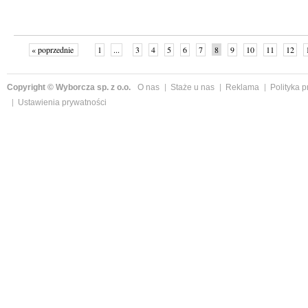
« poprzednie
1
...
3
4
5
6
7
8
9
10
11
12
Copyright © Wyborcza sp. z o.o.
O nas
Staże u nas
Reklama
Polityka 
Ustawienia prywatności