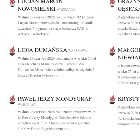
LUCJAN MARCIN
GRAŻYN
NOWOSIELSKI
GĘSICK
WARSZAWA
W dniu 29 czerwca 2026 roku w wieku 92 lat zmarł
Z głębokim ża
Lucjan Marcin Nowosielski meteorolog, polarnik,
czerwca 2026 r
uczestnik 7 wypraw na stacje badawcze PAN w
zmarła Grażyn
Arktyce i Antarktyce...
ukochana Mama,
LIDIA DUMAŃSKA
MAŁGO
WARSZAWA
NIEWI
W dniu 29 czerwca 2026 roku zmarła w wieku 70 lat
nasza Kochana Mama, Siostra i Babcia Lidia
Z bólem zawia
Dumańska Msza święta żałobna odbędzie się dnia 7
wieku 75 lat z
lipca 2026 roku (wtorek) o...
Niewiadomska 
2026 roku o go
PAWEŁ JERZY MONDYGRAF
KRYSTY
WARSZAWA
Z głębokim ża
W dniu 26 czerwca 2026 roku zmarł, przeżywszy 78
czerwca 2026 r
lat Paweł Jerzy Mondygraf Nabożeństwo żałobne
Turkowska eme
odbędzie się w dniu 7 lipca 2026 roku o godzinie
związana z nasz
10.00 w Domu Pogrzebowym na...