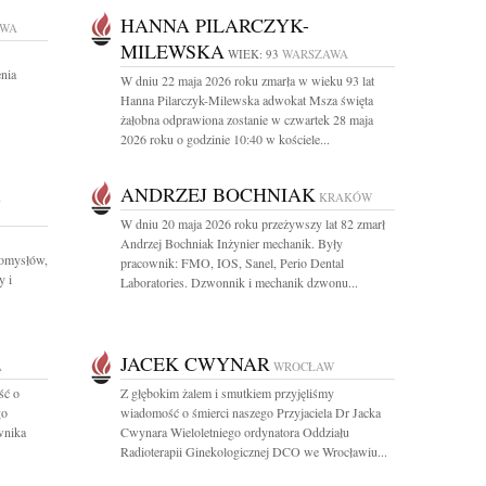
HANNA PILARCZYK-
AWA
MILEWSKA
WIEK: 93
WARSZAWA
nia
W dniu 22 maja 2026 roku zmarła w wieku 93 lat
Hanna Pilarczyk-Milewska adwokat Msza święta
żałobna odprawiona zostanie w czwartek 28 maja
2026 roku o godzinie 10:40 w kościele...
ANDRZEJ BOCHNIAK
A
KRAKÓW
W dniu 20 maja 2026 roku przeżywszy lat 82 zmarł
Andrzej Bochniak Inżynier mechanik. Były
pomysłów,
pracownik: FMO, IOS, Sanel, Perio Dental
y i
Laboratories. Dzwonnik i mechanik dzwonu...
JACEK CWYNAR
A
WROCŁAW
ść o
Z głębokim żalem i smutkiem przyjęliśmy
go
wiadomość o śmierci naszego Przyjaciela Dr Jacka
ownika
Cwynara Wieloletniego ordynatora Oddziału
Radioterapii Ginekologicznej DCO we Wrocławiu...