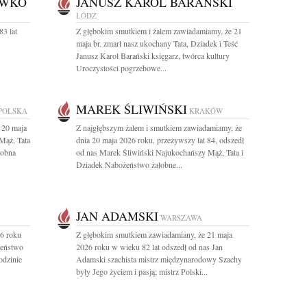
IWKO
JANUSZ KAROL BARAŃSKI
ŁÓDŹ
3 lat
Z głębokim smutkiem i żalem zawiadamiamy, że 21
maja br. zmarł nasz ukochany Tata, Dziadek i Teść
Janusz Karol Barański księgarz, twórca kultury
Uroczystości pogrzebowe...
MAREK ŚLIWIŃSKI
POLSKA
KRAKÓW
 20 maja
Z najgłębszym żalem i smutkiem zawiadamiamy, że
Mąż, Tata
dnia 20 maja 2026 roku, przeżywszy lat 84, odszedł
łobna
od nas Marek Śliwiński Najukochańszy Mąż, Tata i
Dziadek Nabożeństwo żałobne...
JAN ADAMSKI
WARSZAWA
26 roku
Z głębokim smutkiem zawiadamiany, że 21 maja
żeństwo
2026 roku w wieku 82 lat odszedł od nas Jan
odzinie
Adamski szachista mistrz międzynarodowy Szachy
były Jego życiem i pasją; mistrz Polski...