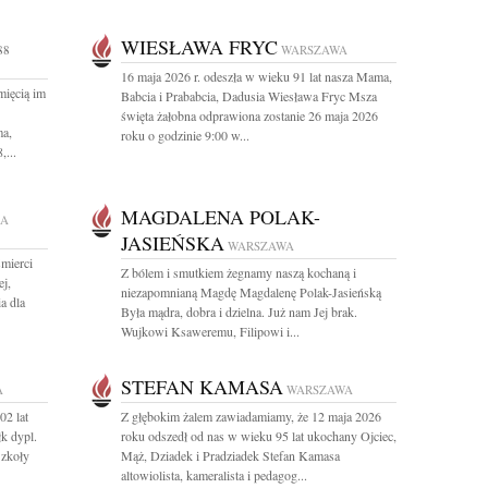
WIESŁAWA FRYC
88
WARSZAWA
16 maja 2026 r. odeszła w wieku 91 lat nasza Mama,
mięcią im
Babcia i Prababcia, Dadusia Wiesława Fryc Msza
święta żałobna odprawiona zostanie 26 maja 2026
a,
roku o godzinie 9:00 w...
,...
MAGDALENA POLAK-
ŁA
JASIEŃSKA
WARSZAWA
mierci
Z bólem i smutkiem żegnamy naszą kochaną i
ej,
niezapomnianą Magdę Magdalenę Polak-Jasieńską
a dla
Była mądra, dobra i dzielna. Już nam Jej brak.
Wujkowi Ksaweremu, Filipowi i...
STEFAN KAMASA
A
WARSZAWA
02 lat
Z głębokim żalem zawiadamiamy, że 12 maja 2026
k dypl.
roku odszedł od nas w wieku 95 lat ukochany Ojciec,
Szkoły
Mąż, Dziadek i Pradziadek Stefan Kamasa
altowiolista, kameralista i pedagog...