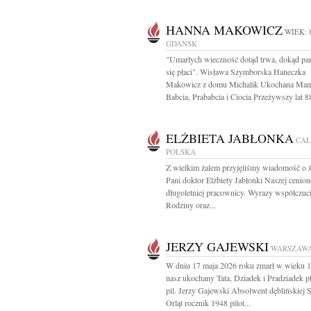
HANNA MAKOWICZ
WIEK: 
GDAŃSK
"Umarłych wieczność dotąd trwa, dokąd pa
się płaci". Wisława Szymborska Haneczka
Makowicz z domu Michalik Ukochana Mam
Babcia, Prababcia i Ciocia Przeżywszy lat 88
ELŻBIETA JABŁONKA
CA
POLSKA
Z wielkim żalem przyjęliśmy wiadomość o ś
Pani doktor Elżbiety Jabłonki Naszej cenion
długoletniej pracownicy. Wyrazy współczuci
Rodziny oraz...
JERZY GAJEWSKI
WARSZAW
W dniu 17 maja 2026 roku zmarł w wieku 1
nasz ukochany Tata, Dziadek i Pradziadek pł
pil. Jerzy Gajewski Absolwent dęblińskiej 
Orląt rocznik 1948 pilot...