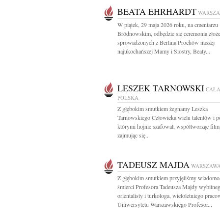
BEATA EHRHARDT
WARSZ
W piątek, 29 maja 2026 roku, na cmentarzu
Bródnowskim, odbędzie się ceremonia złoże
sprowadzonych z Berlina Prochów naszej
najukochańszej Mamy i Siostry, Beaty...
LESZEK TARNOWSKI
CAŁ
POLSKA
Z głębokim smutkiem żegnamy Leszka
Tarnowskiego Człowieka wielu talentów i 
którymi hojnie szafował, współtworząc film
zajmując się...
TADEUSZ MAJDA
WARSZAW
Z głębokim smutkiem przyjęliśmy wiadomo
śmierci Profesora Tadeusza Majdy wybitne
orientalisty i turkologa, wieloletniego prac
Uniwersytetu Warszawskiego Profesor...