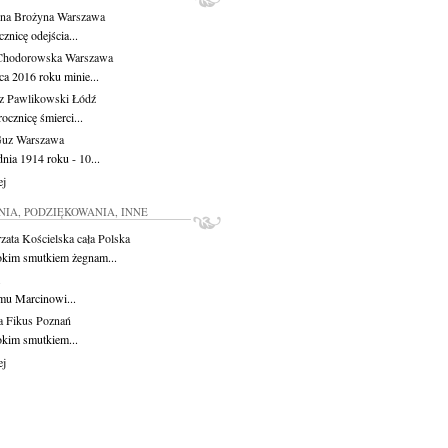
na Brożyna
Warszawa
znicę odejścia...
Chodorowska
Warszawa
ca 2016 roku minie...
z Pawlikowski
Łódź
ocznicę śmierci...
Guz
Warszawa
nia 1914 roku - 10...
ej
IA, PODZIĘKOWANIA, INNE
zata Kościelska
cała Polska
okim smutkiem żegnam...
mu Marcinowi...
a Fikus
Poznań
okim smutkiem...
ej