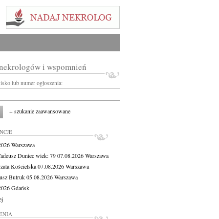
 nekrologów i wspomnień
wisko lub numer ogłoszenia:
+ szukanie zaawansowane
NCJE
.2026
Warszawa
Tadeusz Duniec
wiek: 79
07.08.2026
Warszawa
zata Kościelska
07.08.2026
Warszawa
usz Butruk
05.08.2026
Warszawa
.2026
Gdańsk
ej
ENIA