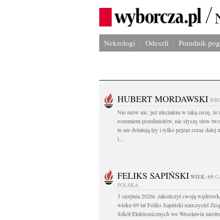
Nekrologi
Odeszli
Poradnik po
HUBERT MORDAWSKI
WR
Nie mów nic: już uleciałem w taką ciszę, że 
rozumiem przedmiotów, nie słyszę słów two
tu nie dolatują łzy i tylko pejzaż coraz dalej
i...
FELIKS SAPIŃSKI
WIEK: 69
C
POLSKA
3 sierpnia 2026r. zakończył swoją wędrów
wieku 69 lat Feliks Sapiński nauczyciel Zes
Szkół Elektronicznych we Wrocławiu niest