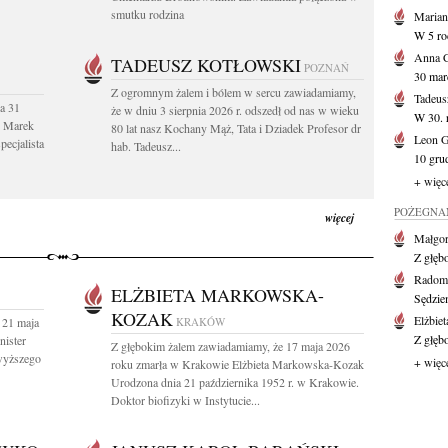
smutku rodzina
Marian
W 5 roc
Anna 
TADEUSZ KOTŁOWSKI
POZNAŃ
30 mar
Z ogromnym żalem i bólem w sercu zawiadamiamy,
Tadeus
a 31
że w dniu 3 sierpnia 2026 r. odszedł od nas w wieku
W 30. r
. Marek
80 lat nasz Kochany Mąż, Tata i Dziadek Profesor dr
Leon 
pecjalista
hab. Tadeusz...
10 grud
+ więc
POŻEGNAN
więcej
Małgor
Z głęb
Radom
ELŻBIETA MARKOWSKA-
Sędzie
KOZAK
Elżbiet
 21 maja
KRAKÓW
Z głęb
nister
Z głębokim żalem zawiadamiamy, że 17 maja 2026
 wyższego
+ więc
roku zmarła w Krakowie Elżbieta Markowska-Kozak
Urodzona dnia 21 października 1952 r. w Krakowie.
Doktor biofizyki w Instytucie...