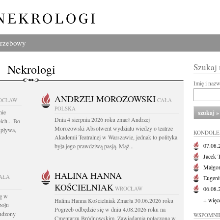
grzebowy
Nekrologi
Szukaj
Imię i naz
ANDRZEJ MOROZOWSKI
OCŁAW
CAŁA
POLSKA
nie
Dnia 4 sierpnia 2026 roku zmarł Andrzej
ich... Bo
Morozowski Absolwent wydziału wiedzy o teatrze
 upływa,
KONDOLE
Akademii Teatralnej w Warszawie, jednak to polityka
07.08
była jego prawdziwą pasją. Mąż...
Jacek 
Małgor
HALINA HANNA
AŁA
Eugeni
KOŚCIELNIAK
WROCŁAW
06.08
kę w
+ więc
Halina Hanna Kościelniak Zmarła 30.06.2026 roku
połu
Pogrzeb odbędzie się w dniu 4.08.2026 roku na
rudzony
WSPOMNI
Cmentarzu Bródnowskim. Zawiadamia połączona w