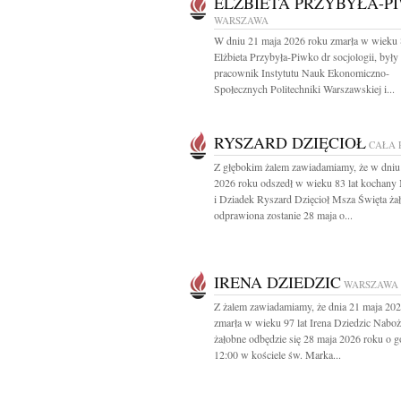
ELŻBIETA PRZYBYŁA-P
WARSZAWA
W dniu 21 maja 2026 roku zmarła w wieku 8
Elżbieta Przybyła-Piwko dr socjologii, były
pracownik Instytutu Nauk Ekonomiczno-
Społecznych Politechniki Warszawskiej i...
RYSZARD DZIĘCIOŁ
CAŁA 
Z głębokim żalem zawiadamiamy, że w dniu
2026 roku odszedł w wieku 83 lat kochany 
i Dziadek Ryszard Dzięcioł Msza Święta ża
odprawiona zostanie 28 maja o...
IRENA DZIEDZIC
WARSZAWA
Z żalem zawiadamiamy, że dnia 21 maja 20
zmarła w wieku 97 lat Irena Dziedzic Nabo
żałobne odbędzie się 28 maja 2026 roku o g
12:00 w kościele św. Marka...