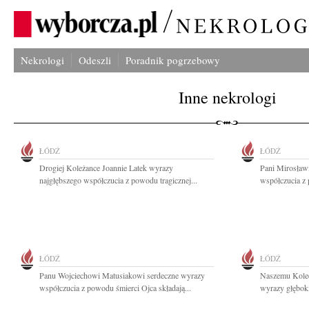
Nekrologi
Odeszli
Poradnik pogrzebowy
Inne nekrologi
ŁÓDŹ
ŁÓDŹ
Drogiej Koleżance Joannie Latek wyrazy
Pani Mirosław
najgłębszego współczucia z powodu tragicznej...
współczucia z 
ŁÓDŹ
ŁÓDŹ
Panu Wojciechowi Matusiakowi serdeczne wyrazy
Naszemu Koled
współczucia z powodu śmierci Ojca składają...
wyrazy głęboki