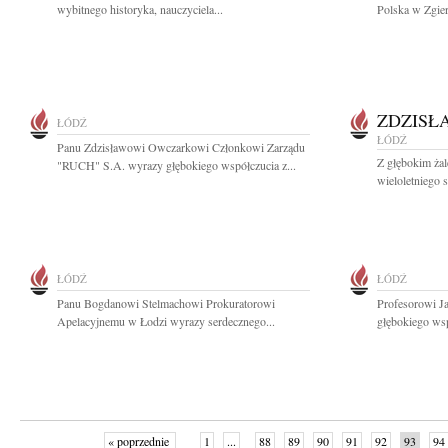
wybitnego historyka, nauczyciela...
Polska w Zgier
ZDZISŁ
ŁÓDŹ
ŁÓDŹ
Panu Zdzisławowi Owczarkowi Członkowi Zarządu
Z głębokim ża
"RUCH" S.A. wyrazy głębokiego współczucia z...
wieloletniego 
ŁÓDŹ
ŁÓDŹ
Panu Bogdanowi Stelmachowi Prokuratorowi
Profesorowi 
Apelacyjnemu w Łodzi wyrazy serdecznego...
głębokiego wsp
« poprzednie
1
...
88
89
90
91
92
93
94