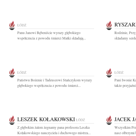
RYSZAR
ŁÓDŹ
Panu Janowi Bębeniście wyrazy głębokiego
Rodzinie, Prz
współczucia z powodu śmierci Matki składają...
składamy serde
ŁÓDŹ
ŁÓDŹ
Państwu Bożenie i Tadeuszowi Stańczykom wyrazy
Pani Iwonie K
głębokiego współczucia z powodu śmierci...
także przyjaźni 
LESZEK KOŁAKOWSKI
JACEK 
ŁÓDŹ
Z głębokim żalem żegnamy pana profesora Leszka
Wszystkim Przy
Kołakowskiego nauczyciela i duchowego mistrza...
nasz olbrzymi b