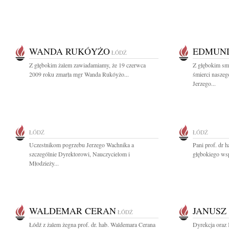
WANDA RUKÓYŻO
EDMUND
ŁÓDŹ
Z głębokim żalem zawiadamiamy, że 19 czerwca
Z głębokim sm
2009 roku zmarła mgr Wanda Rukóyżo...
śmierci naszeg
Jerzego...
ŁÓDŹ
ŁÓDŹ
Uczestnikom pogrzebu Jerzego Wachnika a
Pani prof. dr 
szczególnie Dyrektorowi, Nauczycielom i
głębokiego wsp
Młodzieży...
WALDEMAR CERAN
JANUSZ
ŁÓDŹ
Łódź z żalem żegna prof. dr. hab. Waldemara Cerana
Dyrekcja oraz 