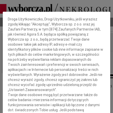
Dbamy o Twoją prywatność
Droga Użytkowniczko, Drogi Użytkowniku, jeśli wyrazisz
Nekrologi
Odeszli
Poradnik pogrzebowy
zgodę klikając "Akceptuję", Wyborcza sp. z o.o. oraz jej
Zaufani Partnerzy, w tym [
874
] Zaufanych Partnerów IAB,
jak również Agora S.A. będąca spółką powiązaną z
Wyborcza sp. z o.o., będą przetwarzać Twoje dane
Daniel Ambrozinski
osobowe takie jak adresy IP, adresy e-mail czy
IMIĘ I NAZWISKO:
identyfikatory plików cookie lub inne informacje zapisane w
tych plikach do celów marketingowych, w szczególności
Łódź
REGION:
na potrzeby wyświetlania reklam dopasowanych do
13.08.2009
DATA EMISJI:
Twoich zainteresowań i preferencji w swoich serwisach,
aplikacjach i w Internecie lub personalizacji treści w nich
wyświetlanych. Wyrażenie zgody jest dobrowolne. Jeśli nie
chcesz wyrazić zgody, chcesz ograniczyć jej zakres lub
chcesz wycofać zgodę uprzednio udzieloną przejdź do
Ze smutkiem przyjęliśmy wiadomość o śmierci
„Ustawień Zaawansowanych”.
Twoje dane osobowe mogą być przetwarzane także do
celów badania i mierzenia informacji dotyczących
kapitana
funkcjonowania serwisów i aplikacji lub łączone z danymi
dot. świadczonych Tobie usług. Jeśli podstawą