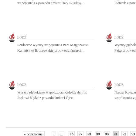
współczucia z powodu śmierci Taty składają...
Pietrzak z pow
ŁÓDŹ
ŁÓDŹ
Serdeczne wyrazy współczucia Pani Małgorzacie
Wyrazy głębok
Kamińskiej-Bruszewskiej z powodu śmierci...
Pająk z powodu
ŁÓDŹ
ŁÓDŹ
Wyrazy głębokiego współczucia Koledze dr. inż.
Naszej Koleża
Jackowi Kędzi z powodu śmierci Ojca...
współczucia z
« poprzednie
1
...
86
87
88
89
90
91
92
93