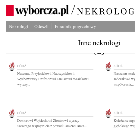
Nekrologi
Odeszli
Poradnik pogrzebowy
Inne nekrologi
ŁÓDŹ
ŁÓDŹ
Naszemu Przyjacielowi, Nauczycielowi i
Naszemu serd
Wychowawcy Profesorowi Januszowi Wasiakowi
Jadczakowi wy
wyrazy...
współczucia...
ŁÓDŹ
ŁÓDŹ
Doktorowi Wojciechowi Ziomkowi wyrazy
Koleżance mgr
szczerego współczucia z powodu śmierci Brata...
głębokiego wsp