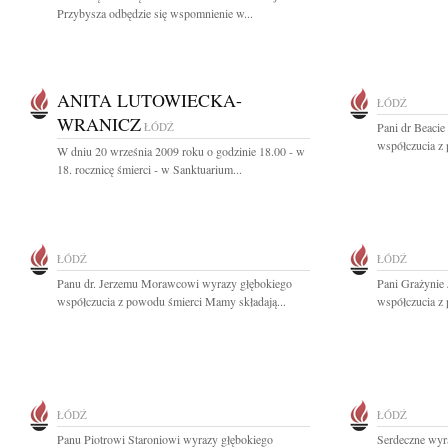
Przybysza odbędzie się wspomnienie w...
ANITA LUTOWIECKA-
ŁÓDŹ
WRANICZ
ŁÓDŹ
Pani dr Beacie
współczucia z 
W dniu 20 września 2009 roku o godzinie 18.00 - w
18. rocznicę śmierci - w Sanktuarium...
ŁÓDŹ
ŁÓDŹ
Panu dr. Jerzemu Morawcowi wyrazy głębokiego
Pani Grażynie 
współczucia z powodu śmierci Mamy składają...
współczucia z
ŁÓDŹ
ŁÓDŹ
Panu Piotrowi Staroniowi wyrazy głębokiego
Serdeczne wyr