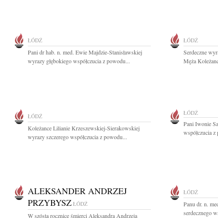
ŁÓDŹ
ŁÓDŹ
Pani dr hab. n. med. Ewie Majdzie-Stanisławskiej
Serdeczne wyr
wyrazy głębokiego współczucia z powodu...
Męża Koleżance
ŁÓDŹ
ŁÓDŹ
Pani Iwonie S
Koleżance Lilianie Krzeszewskiej-Sierakowskiej
współczucia z 
wyrazy szczerego współczucia z powodu...
ALEKSANDER ANDRZEJ
ŁÓDŹ
PRZYBYSZ
ŁÓDŹ
Panu dr. n. m
serdecznego ws
W szóstą rocznicę śmierci Aleksandra Andrzeja