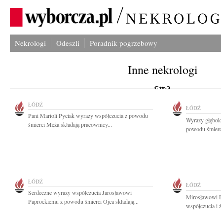
Nekrologi
Odeszli
Poradnik pogrzebowy
Inne nekrologi
ŁÓDŹ
ŁÓDŹ
Pani Marioli Pyciak wyrazy współczucia z powodu
Wyrazy głęboki
śmierci Męża składają pracownicy...
powodu śmierc
ŁÓDŹ
ŁÓDŹ
Serdeczne wyrazy współczucia Jarosławowi
Mirosławowi D
Paprockiemu z powodu śmierci Ojca składają...
współczucia i 