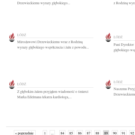
Drzewieckiemu wyrazy głębokiego...
z Rodziną wyra
ŁÓDŹ
ŁÓDŹ
Mirosławowi Drzewieckiemu wraz z Rodziną
Pani Dyrektor
wyrazy głębokiego współczucia i żalu z powodu...
głębokiego wsp
ŁÓDŹ
ŁÓDŹ
Naszemu Przyj
Z głębokim żalem przyjąłem wiadomość o śmierci
Drzewieckiemu
Marka Edelmana lekarza kardiologa,...
« poprzednie
1
...
84
85
86
87
88
89
90
91
92