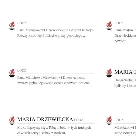
ŁÓDŹ
ŁÓDŹ
Panu Mirosławowi Drzewieckiemu Posłowi na Sejm
Panu Posłowi
Rzeczypospolitej Polskiej wyrazy głębokiego...
Drzewieckiemu
powodu...
ŁÓDŹ
MARIA 
Panu Ministrowi Mirosławowi Drzewieckiemu
Drogi Szefie,
wyrazy głębokiego współczucia z powodu śmierci...
byliśmy i jeste
MARIA DRZEWIECKA
ŁÓDŹ
ŁÓDŹ
Mirku Łączymy się z Tobą w bólu w tych trudnych
Mirosławowi D
chwilach Jerzy Czubak z Rodziną
współczucia z