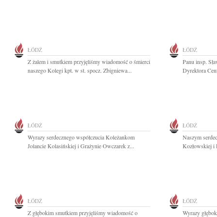
ŁÓDŹ
ŁÓDŹ
Z żalem i smutkiem przyjęliśmy wiadomość o śmierci
Panu insp. Sł
naszego Kolegi kpt. w st. spocz. Zbigniewa...
Dyrektora Cen
ŁÓDŹ
ŁÓDŹ
Wyrazy serdecznego współczucia Koleżankom
Naszym serdec
Jolancie Kolasińskiej i Grażynie Owczarek z...
Kozłowskiej i 
ŁÓDŹ
ŁÓDŹ
Z głębokim smutkiem przyjęliśmy wiadomość o
Wyrazy głębok