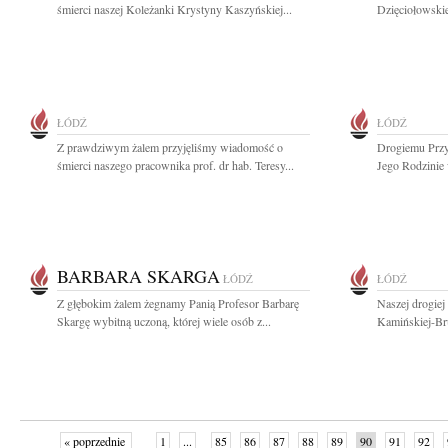
śmierci naszej Koleżanki Krystyny Kaszyńskiej...
Dzięciołowskie
ŁÓDŹ
ŁÓDŹ
Z prawdziwym żalem przyjęliśmy wiadomość o
Drogiemu Przy
śmierci naszego pracownika prof. dr hab. Teresy...
Jego Rodzinie
BARBARA SKARGA
ŁÓDŹ
ŁÓDŹ
Z głębokim żalem żegnamy Panią Profesor Barbarę
Naszej drogiej
Skargę wybitną uczoną, której wiele osób z...
Kamińskiej-Br
« poprzednie
1
...
85
86
87
88
89
90
91
92