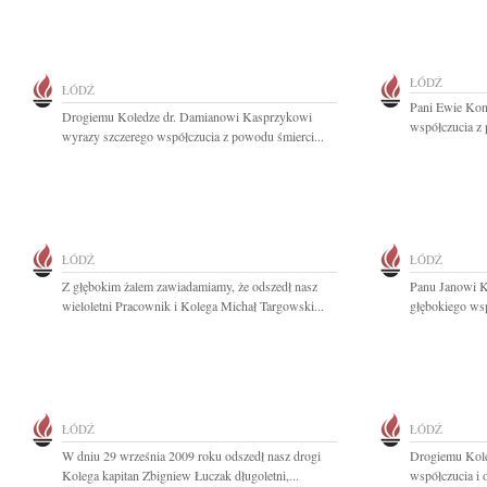
ŁÓDŹ
ŁÓDŹ
Pani Ewie Kon
Drogiemu Koledze dr. Damianowi Kasprzykowi
współczucia z 
wyrazy szczerego współczucia z powodu śmierci...
ŁÓDŹ
ŁÓDŹ
Z głębokim żalem zawiadamiamy, że odszedł nasz
Panu Janowi K
wieloletni Pracownik i Kolega Michał Targowski...
głębokiego wsp
ŁÓDŹ
ŁÓDŹ
W dniu 29 września 2009 roku odszedł nasz drogi
Drogiemu Kol
Kolega kapitan Zbigniew Łuczak długoletni,...
współczucia i o