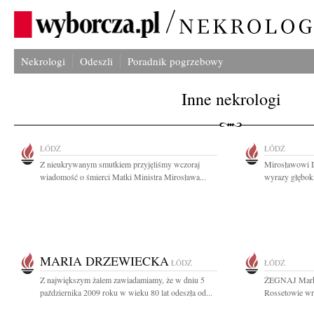
Nekrologi
Odeszli
Poradnik pogrzebowy
Inne nekrologi
ŁÓDŹ
ŁÓDŹ
Z nieukrywanym smutkiem przyjęliśmy wczoraj
Mirosławowi D
wiadomość o śmierci Matki Ministra Mirosława...
wyrazy głęboki
MARIA DRZEWIECKA
ŁÓDŹ
ŁÓDŹ
Z największym żalem zawiadamiamy, że w dniu 5
ŻEGNAJ Marku 
października 2009 roku w wieku 80 lat odeszła od...
Rossetowie wra