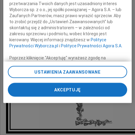
przetwarzania Twoich danych jest uzasadniony interes
z powodu śmierci
Wyborcza sp. z o.o., jej spółki powiązanej – Agora S.A. – lub
Zaufanych Partnerów, masz prawo wyrazić sprzeciw. Aby
to zrobić przejdź do „Ustawień Zaawansowanych” lub
Siostry
skontaktuj się z administratorem – w zależności od
zakresu sprzeciwu i podmiotu, wobec którego jest
kierowany. Więcej informacji znajdziesz w
Polityce
składają
Prywatności Wyborcza.pl
i
Polityce Prywatności Agora S.A.
Poprzez kliknięcie "Akceptuję" wyrażasz zgodę na
koleżanki i koledzy
zainstalowanie i przechowywanie plików typu cookie
z Urzędu Celnego II w Łodzi
Wyborczej sp. z o. o. jej Zaufanych Partnerów i Agora S.A.
USTAWIENIA ZAAWANSOWANE
na Twoim urządzeniu końcowym. Możesz też w każdej
chwili zmienić swoje preferencje dot. plików cookie,
ponownie wywołując narzędzie do zarządzania Twoimi
AKCEPTUJĘ
preferencjami dot. przetwarzania danych poprzez
odnośnik „Ustawienia prywatności” w stopce serwisu i
przechodząc do sekcji „Ustawienia zaawansowane”.
Zmiana ustawień plików cookie możliwa jest także za
pomocą ustawień przeglądarki.
My, nasi Zaufani Partnerzy i Agora S.A. możemy