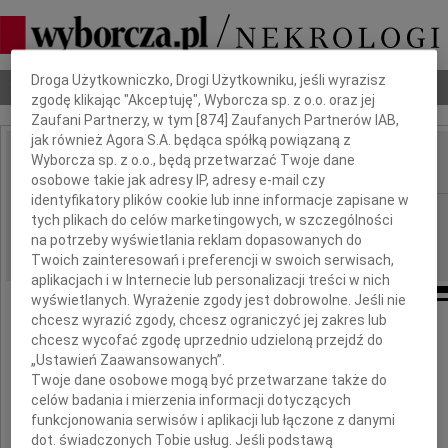
Dbamy o Twoją prywatność
Droga Użytkowniczko, Drogi Użytkowniku, jeśli wyrazisz
Nekrologi
Odeszli
Poradnik pogrzebowy
zgodę klikając "Akceptuję", Wyborcza sp. z o.o. oraz jej
Zaufani Partnerzy, w tym [
874
] Zaufanych Partnerów IAB,
jak również Agora S.A. będąca spółką powiązaną z
Wyborcza sp. z o.o., będą przetwarzać Twoje dane
IMIĘ I NAZWISKO:
osobowe takie jak adresy IP, adresy e-mail czy
identyfikatory plików cookie lub inne informacje zapisane w
Łódź
REGION:
tych plikach do celów marketingowych, w szczególności
na potrzeby wyświetlania reklam dopasowanych do
05.10.2009
DATA EMISJI:
Twoich zainteresowań i preferencji w swoich serwisach,
aplikacjach i w Internecie lub personalizacji treści w nich
wyświetlanych. Wyrażenie zgody jest dobrowolne. Jeśli nie
chcesz wyrazić zgody, chcesz ograniczyć jej zakres lub
Pani
chcesz wycofać zgodę uprzednio udzieloną przejdź do
„Ustawień Zaawansowanych”.
Ewie Koniecznej
Twoje dane osobowe mogą być przetwarzane także do
celów badania i mierzenia informacji dotyczących
funkcjonowania serwisów i aplikacji lub łączone z danymi
dot. świadczonych Tobie usług. Jeśli podstawą
wyrazy głębokiego współczucia