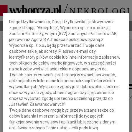
Dbamy o Twoją prywatność
Droga Użytkowniczko, Drogi Użytkowniku, jeśli wyrazisz
Nekrologi
Odeszli
Poradnik pogrzebowy
zgodę klikając "Akceptuję", Wyborcza sp. z o.o. oraz jej
Zaufani Partnerzy, w tym [
872
] Zaufanych Partnerów IAB,
jak również Agora S.A. będąca spółką powiązaną z
Wyborcza sp. z o.o., będą przetwarzać Twoje dane
osobowe takie jak adresy IP, adresy e-mail czy
IMIĘ I NAZWISKO:
identyfikatory plików cookie lub inne informacje zapisane w
Łódź
tych plikach do celów marketingowych, w szczególności
REGION:
na potrzeby wyświetlania reklam dopasowanych do
02.10.2009
DATA EMISJI:
Twoich zainteresowań i preferencji w swoich serwisach,
aplikacjach i w Internecie lub personalizacji treści w nich
wyświetlanych. Wyrażenie zgody jest dobrowolne. Jeśli nie
chcesz wyrazić zgody, chcesz ograniczyć jej zakres lub
Z głębokim żalem zawiadamiamy, że odszedł nasz wiel
chcesz wycofać zgodę uprzednio udzieloną przejdź do
Pracownik i Kolega
„Ustawień Zaawansowanych”.
Twoje dane osobowe mogą być przetwarzane także do
celów badania i mierzenia informacji dotyczących
funkcjonowania serwisów i aplikacji lub łączone z danymi
dot. świadczonych Tobie usług. Jeśli podstawą