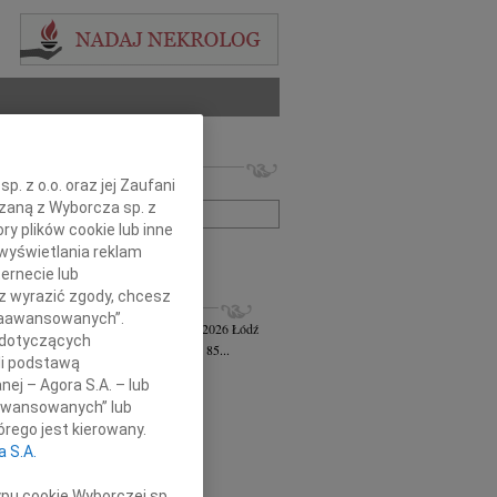
 nekrologów i wspomnień
. z o.o. oraz jej Zaufani
zwisko lub numer ogłoszenia:
ązaną z Wyborcza sp. z
ry plików cookie lub inne
wyświetlania reklam
+ szukanie zaawansowane
ernecie lub
sz wyrazić zgody, chcesz
KROLOGI
 Zaawansowanych”.
awa Jankiewicz-Ferszt
wiek: 85
23.07.2026
Łódź
 dotyczących
bokim żalem zawiadamiam, że w wieku 85...
li podstawą
ej Szereda
14.07.2026
Łódź
nej – Agora S.A. – lub
u 8 lipca 2026 roku odszedł od nas...
aawansowanych” lub
 Styczyński
28.05.2026
Łódź
rego jest kierowany.
bokim smutkiem i żalem przyjęliśmy...
a S.A.
sz Gwizdała
27.05.2026
Łódź
j mija dziesięć lat od dnia, kiedy...
ypu cookie Wyborczej sp.