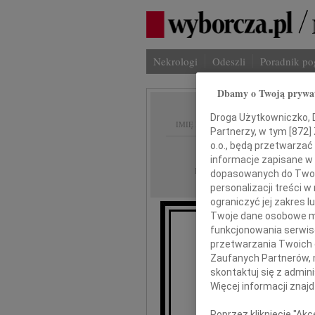
Nekrologi
Odeszli
Poradnik p
Dbamy o Twoją prywa
Droga Użytkowniczko, Dr
IMIĘ I NAZWISKO:
Partnerzy, w tym [
872
]
o.o., będą przetwarzać 
Łódź
REGION:
informacje zapisane w
01.10.2009
DATA EMISJI:
dopasowanych do Twoich
personalizacji treści 
ograniczyć jej zakres
Twoje dane osobowe mo
funkcjonowania serwisó
Z żalem 
przetwarzania Twoich da
Zaufanych Partnerów, 
skontaktuj się z admin
Więcej informacji znaj
Zbi
Poprzez kliknięcie "Ak