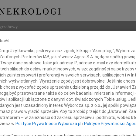
ogrzebowy
tność
Szukaj
ogi Użytkowniku, jeśli wyrazisz zgodę klikając "Akceptuję", Wyborcza sp
Imię i na
 Zaufanych Partnerów IAB, jak również Agora S.A. będąca spółką powi
Twoje dane osobowe takie jak adresy IP, adresy e-mail czy identyfikato
 tych plikach do celów marketingowych, w szczególności na potrzeby 
 zainteresowań i preferencji w swoich serwisach, aplikacjach i w Int
w nich wyświetlanych. Wyrażenie zgody jest dobrowolne. Jeśli nie chce
INNE NE
 lub chcesz wycofać zgodę uprzednio udzieloną przejdź do „Ustawień
Czesł
gą być przetwarzane także do celów badania i mierzenia informacji
Z głę
w i aplikacji lub łączone z danymi dot. świadczonych Tobie usług. Jeś
i smutkiem przyjęliśmy wiadomość
Andrz
nych jest uzasadniony interes Wyborcza sp. z o.o., jej spółki powiąza
o śmierci naszego Kolegi
W dni
masz prawo wyrazić sprzeciw. Aby to zrobić przejdź do „Ustawień Z
Marek
istratorem – w zależności od zakresu sprzeciwu i podmiotu, wobec któ
kpt. w st. spocz.
Z głę
dziesz w
Polityce Prywatności Wyborcza.pl
i
Polityce Prywatności Agor
Barto
gniewa Łuczaka
Dzisia
ceptuję" wyrażasz zgodę na zainstalowanie i przechowywanie plików t