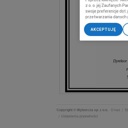
z o. o. jej Zaufanych 
swoje preferencje dot.
Żegnając prawe
przetwarzania danych 
„Ustawienia zaawansow
AKCEPTUJĘ
My, nasi Zaufani Part
dokładnych danych geol
Przechowywanie informa
treści, badnie odbiorcó
Dyrektor 
z
Copyright © Wyborcza sp. z o.o.
O nas
St
Ustawienia prywatności