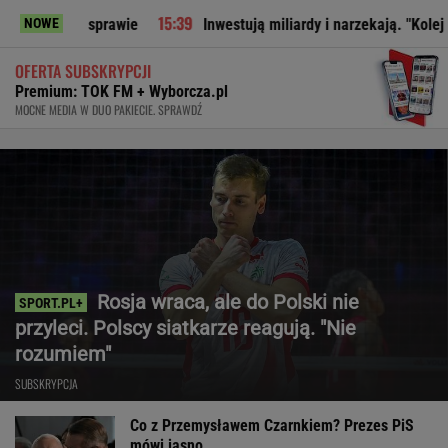
w sprawie
Inwestują miliardy i narzekają. "Kolej niszczy pol
NOWE
OFERTA SUBSKRYPCJI
Premium: TOK FM + Wyborcza.pl
MOCNE MEDIA W DUO PAKIECIE. SPRAWDŹ
Rosja wraca, ale do Polski nie
przyleci. Polscy siatkarze reagują. "Nie
rozumiem"
SUBSKRYPCJA
Co z Przemysławem Czarnkiem? Prezes PiS
mówi jasno