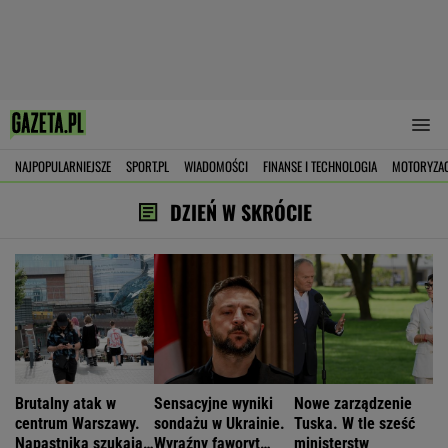
NAJPOPULARNIEJSZE
SPORT.PL
WIADOMOŚCI
FINANSE I TECHNOLOGIA
MOTORYZA
DZIEŃ W SKRÓCIE
Brutalny atak w
Sensacyjne wyniki
Nowe zarządzenie
centrum Warszawy.
sondażu w Ukrainie.
Tuska. W tle sześć
Napastnika szukają
Wyraźny faworyt
ministerstw