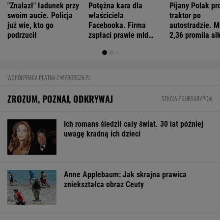
Import saudyjskiej ropy do USA spadł do zera.
Sprytni Amerykanie mają nowe źródło
BIZNES
Pierwszy etap GAT zakończony. To
strategiczna inwestycja dla polskiego
eksportu