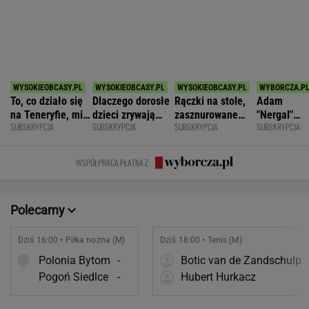
SPORT.PL
Rosja wraca, ale do Polski nie
przyleci. Polscy siatkarze reagują. "Nie
rozumiem"
SUBSKRYPCJA