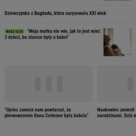
"Ojciec zawsze nam powtarzał, że
Naukowiec zmienił 
pierwowzorem Dona Corleone była babcia"
narodzinami. Dziś 
ZOBACZ WSZYSTKIE
Wybierz miasto
PEŁNA POGODA
Załaduj ponownie
Jakość powietrza:
-
Ciśnienie:
Opady:
Zachmurzenie:
-
-%
-%