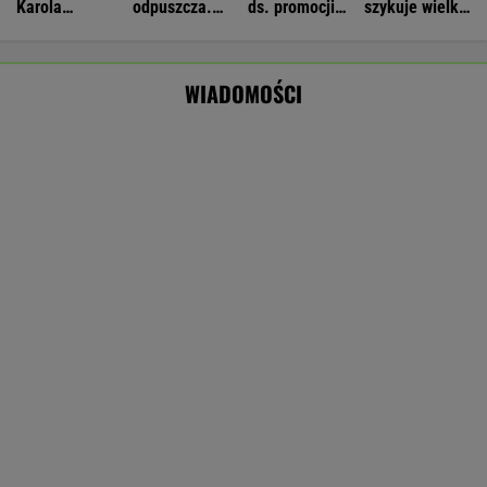
MARCIN KOZŁOWSKI
Brutalny atak przed Złotymi Tarasami.
Policjanci szukają napastnika