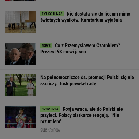
Pustki w kurorcie nad
My podajemy dwa
Włóż liść lauro
morzem. "Z roku na
nazwiska, ty
lodówki na godz
rok turystów jest coraz
dopasowujesz trzecie.
Efekt może cię
mniej"
Co łączy te osoby?
zaskoczyć
ŻYĆ LEPIEJ