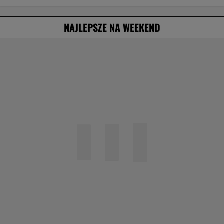
NAJLEPSZE NA WEEKEND
"Nigdy na sto procent nie dowiem się,
dlaczego Zosia zachorowała"
Specjalista ostrzega przed
pocketingiem. Skutki mogą być dotkliwe