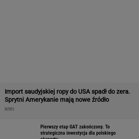
Masowo tracą pracę przez AI?
To tylko forma "moralnego bufora"
SUBSKRYPCJA
Chcesz skutecznie umyć elewację domu,
taras, grilla? Te myjki ciśnieniowe są świetne!
REKLAMA CENEO
Rekord w Orlenie i nagła reakcja byłego
prezesa. Poszło o kierowców
BIZNES
Dostałeś taki list z banku? Lepiej go nie
ignorować
BIZNES