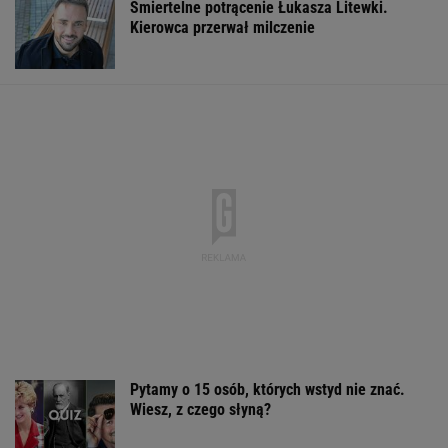
Co z Przemysławem Czarnkiem?
Prezes PiS mówi jasno
Na pełnomocniczce ds. promocji Polski się nie
skończy. Tusk powołał radę
Rosja wraca, ale do Polski nie
przyleci. Polscy siatkarze reagują. "Nie
rozumiem"
SUBSKRYPCJA
Sandały Keen to synonim wakacyjnego
komfortu - teraz tańsze o niemal 100 zł
OFERTY AVANTI24