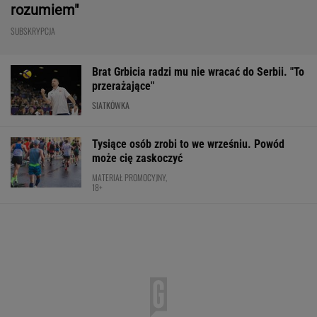
Wnętrze? Klasa światowa. Jazda? Uzależnia.
Ta perełka z Bawarii to czysta perfekcja!
MATERIAŁ PROMOCYJNY
Cały świat widział, jak Switolina potraktowała
rywalkę po meczu
TENIS
Wpadka z Abramowicz wywołała
szum. U Świątek wydarzyło się coś
ważniejszego
SUBSKRYPCJA
Barcelona zakpi z Realu Madryt.
Cała Hiszpania żyje jednym transferem
SUBSKRYPCJA