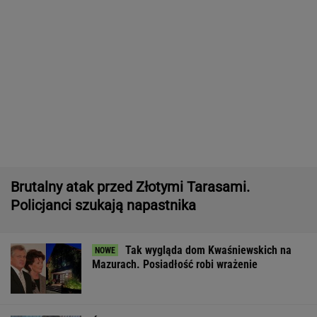
Pytamy o 15 osób, których wstyd nie znać.
Wiesz, z czego słyną?
Nie dostała się do liceum mimo
świetnych wyników. Kuratorium wyjaśnia