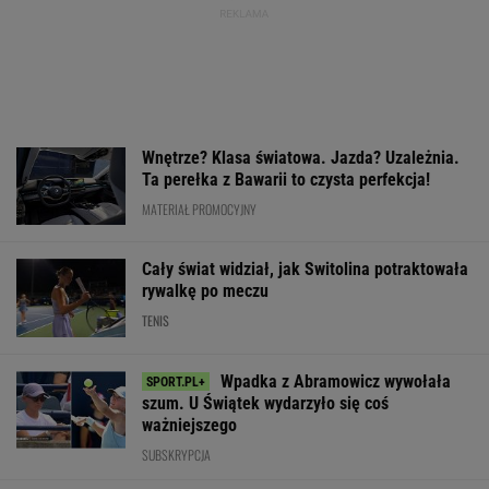
Skoda Kodiaq to spełnienie marzeń rodzin.
Ma 7 miejsc, ogromny bagażnik i jest gotowa
na wszystko!
MATERIAŁ PROMOCYJNY
Kolejny kolarski fenomen. To już
jest poziom Pogacara
SUBSKRYPCJA
Polka próbowała
Tak Zbigniew B
Wytypowaliśmy wyniki
przepłynąć Bałtyk
podsumował wy
3. kolejki Ekstraklasy.
wpław. Oto do czego
polskich drużyn
Legia czeka na to 11
to doprowadziło
Europie