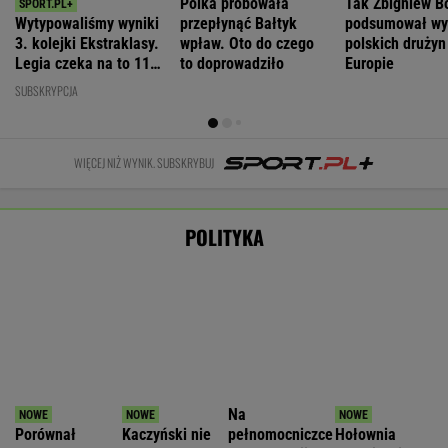
zwrot w sprawie
powołał radę
propozycję
WIADOMOŚCI
Tuskowi
Inwestują miliardy i narzekają. "Kolej
niszczy polsko-niemiecką przyjaźń"
Nie będzie nowej umowy TVP z Kościołem.
Obowiązuje ta podpisana przez Kurskiego