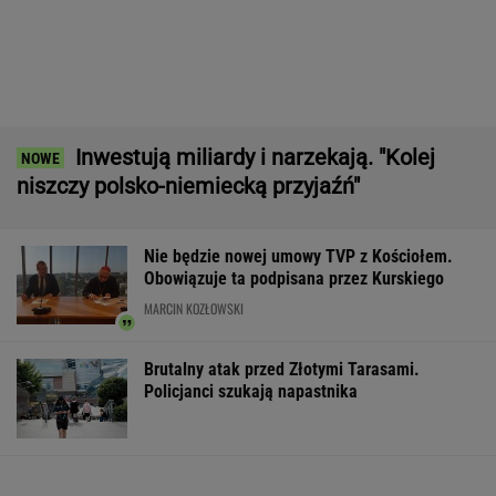
Boom w lotnictwie. Nie tylko LOT szuka
pracowników. Płacą 25 tys. zł
BIZNES
Mężczyzna znaleziony u podnóża Śnieżki
Raport wywiadu USA. "WSJ": Putin
może zaatakować NATO nawet tej jesieni
Adwokat z Wrocławia podejrzany o
oszukiwanie klientów
Do tej pory znane głównie z Europy
Zachodniej. Teraz takie miejsca powstają w