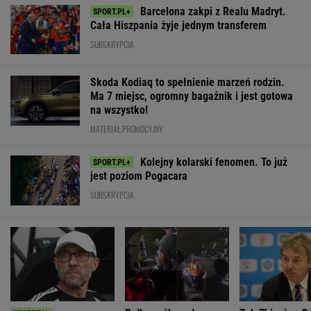
lat
SUBSKRYPCJA
WIĘCEJ NIŻ WYNIK. SUBSKRYBUJ
POLITYKA
Na
Porównał
Kaczyński nie
pełnomocniczce
Hołownia
Karola
odpuszcza.
ds. promocji
szykuje wielki
Nawrockiego do
Mówi o
Polski się nie
powrót? Onet:
Shreka. Nagły
"atakach"
skończy. Tusk
Złożył