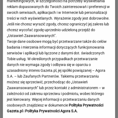
marketingowych, w szczególności na potrzeby wyświetlania
reklam dopasowanych do Twoich zainteresowań i preferencji w
swoich serwisach, aplikacjach i w Internecie lub personalizacji
Ambasada wydała pilny apel. Kierowcy wciąż
treści w nich wyświetlanych. Wyrażenie zgody jest dobrowolne.
wpadają w tę samą pułapkę
Jeśli nie chcesz wyrazić zgody, chcesz ograniczyć jej zakres lub
chcesz wycofać zgodę uprzednio udzieloną przejdź do
„Ustawień Zaawansowanych”.
Rozjuszony Olbrychski napisał list do Tuska.
Twoje dane osobowe mogą być przetwarzane także do celów
"To jest naplucie mi w twarz"
badania i mierzenia informacji dotyczących funkcjonowania
serwisów i aplikacji lub łączone z danymi dot. świadczonych
Tobie usług. W określonych przypadkach przetwarzanie
danych nie wymaga zgody i odbywa się w oparciu o
Żyłeś w PRL-u? Sprawdź w naszym quizie, czy
uzasadniony interes Gazeta.pl, jej spółki powiązanej – Agora
pamiętasz te programy
S.A. – lub Zaufanych Partnerów. Takiemu przetwarzaniu
możesz się sprzeciwić, przechodząc do „Ustawień
Zaawansowanych” lub przez kontakt z administratorem – w
zależności od zakresu sprzeciwu i podmiotu, wobec którego
To nie droga na skróty. Matka pokazuje, jak
jest kierowany. Więcej informacji o przetwarzaniu danych
naprawdę wygląda edukacja domowa
osobowych znajdziesz w dokumencie
Polityka Prywatności
MATERIAŁ PROMOCYJNY
Gazeta.pl
i
Polityka Prywatności Agora S.A.