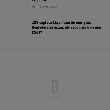
Fala zarzutów wobec
Nowe eLicytacje
Rynek pracy: S
Orlenu. Fąfara nie
ruszyły pełną parą.
bezrobocia w gó
wytrzymał i
Dużo samochodów w
Gdzie najtrudnie
odpowiedział
dobrej cenie
etat?
WALUTY I GIEŁDA
EUR
USD
CHF
GBP
WIG
4,2962
3,7134
4,5980
5,0147
152 128,59
-0,14%
-0,55%
0,05%
-0,17%
-0,02%
SPRAWDŹ NOTOWANIA