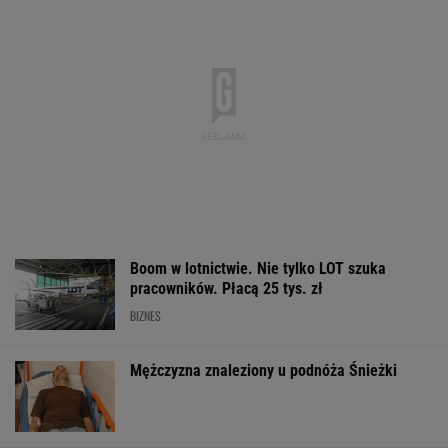
Polsce
MATERIAŁ PROMOCYJNY
"Znalazł" ładunek przy
Potężna kara dla
Pijany Polak pr
swoim aucie. Policja
właściciela
traktor po
już wie, kto go
Facebooka. Firma
autostradzie. M
podrzucił
zapłaci prawie mld
2,36 promila al
dolarów
WSPÓŁPRACA PŁATNA Z WYBORCZA.PL
ZROZUM, POZNAJ, ODKRYWAJ
SEKCJA Z SUBSKRYPCJĄ
Ich romans śledził cały świat. 30 lat później