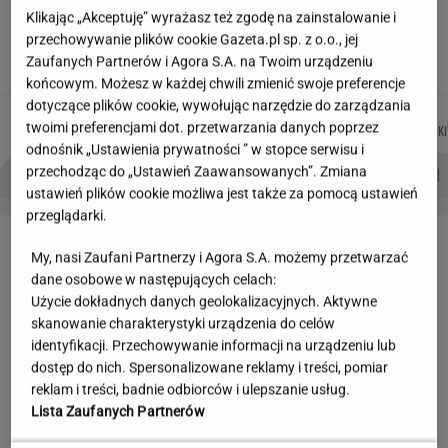
Jeden wakacyjny nawyk może mieć
Klikając „Akceptuję” wyrażasz też zgodę na zainstalowanie i
nieprzyjemne konsekwencje. Też tak robisz?
przechowywanie plików cookie Gazeta.pl sp. z o.o., jej
Zaufanych Partnerów i Agora S.A. na Twoim urządzeniu
MATERIAŁ PROMOCYJNY
końcowym. Możesz w każdej chwili zmienić swoje preferencje
dotyczące plików cookie, wywołując narzędzie do zarządzania
MACIEK
AGNIESZKA
JOANNA
MICHAŁ
Autorzy:
twoimi preferencjami dot. przetwarzania danych poprzez
KUCHARCZYK
NIEDZIAŁEK
CHOJNACKA
KIEDROWSKI
odnośnik „Ustawienia prywatności ” w stopce serwisu i
PROBLEMY POLSKICH SIATKARZY
ZNAK Z '30'
WISŁAWA SZYMBORSKA
przechodząc do „Ustawień Zaawansowanych”. Zmiana
ustawień plików cookie możliwa jest także za pomocą ustawień
przeglądarki.
LETNIE OKAZJE
My, nasi Zaufani Partnerzy i Agora S.A. możemy przetwarzać
dane osobowe w następujących celach:
Użycie dokładnych danych geolokalizacyjnych. Aktywne
skanowanie charakterystyki urządzenia do celów
identyfikacji. Przechowywanie informacji na urządzeniu lub
dostęp do nich. Spersonalizowane reklamy i treści, pomiar
reklam i treści, badnie odbiorców i ulepszanie usług.
Lista Zaufanych Partnerów
Czyszczenie magazynów
W WITTCHEN ruszyła wielka