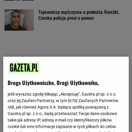
Tajemniczy mężczyzna u podnóża Śnieżki.
Czeska policja prosi o pomoc
Droga Użytkowniczko, Drogi Użytkowniku,
jeśli wyrazisz zgodę klikając „Akceptuję”, Gazeta.pl sp. z o.o.
oraz jej Zaufani Partnerzy, w tym [
676
] Zaufanych Partnerów
IAB, jak również Agora S.A. będąca spółką powiązaną z
Gazeta.pl sp. z o.o., będą przetwarzać Twoje dane osobowe
takie jak adresy IP, adresy e-mail czy identyfikatory plików
cookie lub inne informacje zapisane w tych plikach do celów