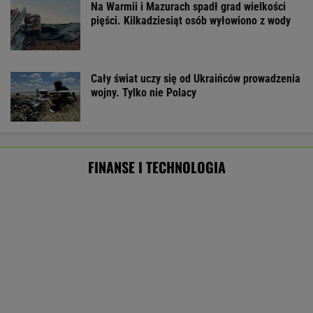
MATERIAŁ PROMOCYJNY
ZUS dopłaca Ukraińcom do emerytur.
Konfederacja grzmi, ale zapomina o ważnej
rzeczy