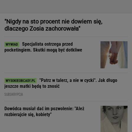
"Patrz w talerz, a nie w cycki". Jak długo
jeszcze matki będą to znosić
SUBSKRYPCJA
Dowódca musiał dać im pozwolenie: "Ależ
rozbierajcie się, kobiety"
Dziewczynka z Bagdadu, która narysowała XXI wiek
"Moja matka nie wie, jak to jest mieć
3 dzieci, bo starsze były u babci"