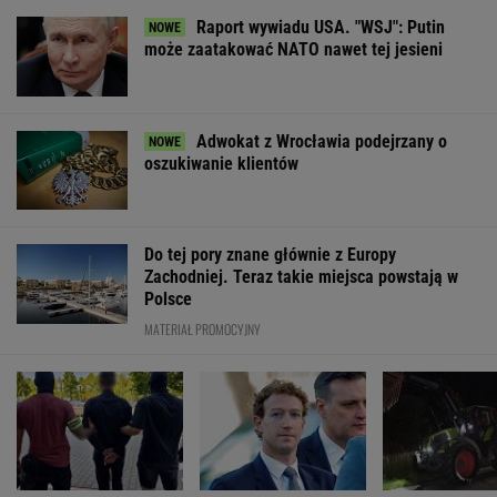
uwagę kradną ich dzieci
Anne Applebaum: Jak skrajna prawica
zniekształca obraz Ceuty
Na Warmii i Mazurach spadł grad wielkości
pięści. Kilkadziesiąt osób wyłowiono z wody
Cały świat uczy się od Ukraińców prowadzenia
wojny. Tylko nie Polacy
FINANSE I TECHNOLOGIA