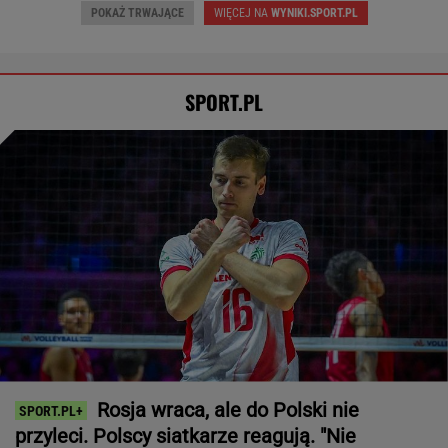
Brat Grbicia radzi mu nie wracać do Serbii. "To
przerażające"
SIATKÓWKA
Tysiące osób zrobi to we wrześniu. Powód
może cię zaskoczyć
MATERIAŁ PROMOCYJNY,
18+