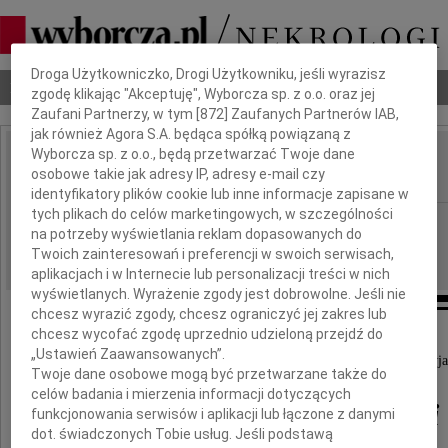
Dbamy o Twoją prywatność
Droga Użytkowniczko, Drogi Użytkowniku, jeśli wyrazisz
Nekrologi
Odeszli
Poradnik pogrzebowy
zgodę klikając "Akceptuję", Wyborcza sp. z o.o. oraz jej
Zaufani Partnerzy, w tym [
872
] Zaufanych Partnerów IAB,
jak również Agora S.A. będąca spółką powiązaną z
Wyborcza sp. z o.o., będą przetwarzać Twoje dane
Jerzy Huczkowski
osobowe takie jak adresy IP, adresy e-mail czy
IMIĘ I NAZWISKO:
identyfikatory plików cookie lub inne informacje zapisane w
tych plikach do celów marketingowych, w szczególności
Kraków
REGION:
na potrzeby wyświetlania reklam dopasowanych do
28.09.2021
DATA EMISJI:
Twoich zainteresowań i preferencji w swoich serwisach,
aplikacjach i w Internecie lub personalizacji treści w nich
wyświetlanych. Wyrażenie zgody jest dobrowolne. Jeśli nie
chcesz wyrazić zgody, chcesz ograniczyć jej zakres lub
chcesz wycofać zgodę uprzednio udzieloną przejdź do
Z wielkim bólem przyjęliśmy wiadomość,
„Ustawień Zaawansowanych”.
że w dniu 23. września 2021 roku zmarł nasz Przyja
Twoje dane osobowe mogą być przetwarzane także do
celów badania i mierzenia informacji dotyczących
dr Jerzy Huczkowski
funkcjonowania serwisów i aplikacji lub łączone z danymi
dot. świadczonych Tobie usług. Jeśli podstawą