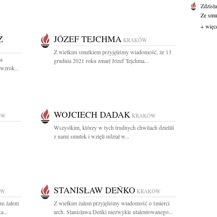
Zdzisł
Ze smut
+ więc
Z
JÓZEF TEJCHMA
KRAKÓW
Z wielkim smutkiem przyjęliśmy wiadomość, że 13
ca
grudnia 2021 roku zmarł Józef Tejchma...
 wzrok...
WOJCIECH DADAK
ÓW
KRAKÓW
Wszystkim, którzy w tych trudnych chwilach dzielili
z nami smutek i wzięli udział w...
STANISŁAW DEŃKO
ÓW
KRAKÓW
ym żalem
Z wielkim żalem przyjęliśmy wiadomość o śmierci
a...
arch. Stanisława Deńki niezwykle utalentowanego...