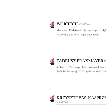
WOJCIECH
KRAKÓW
Maciejowi Dadakowi składamy wyrazy głę
współczucia i słowa wsparcia w tych...
TADEUSZ PRAXMAYER
dr Tadeusz Praxmayer były pracownik Insty
Techniki Jądrowej AGH założyciel sieci firm
KRZYSZTOF W. KASPRZ
KRAKÓW