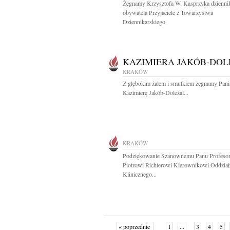
Żegnamy Krzysztofa W. Kasprzyka dziennik
obywatela Przyjaciele z Towarzystwa
Dziennikarskiego
KAZIMIERA JAKÓB-DOL
KRAKÓW
Z głębokim żalem i smutkiem żegnamy Pani
Kazimierę Jakób-Doleżal...
KRAKÓW
Podziękowanie Szanownemu Panu Profeso
Piotrowi Richterowi Kierownikowi Oddział
Klinicznego...
« poprzednie
1
...
3
4
5