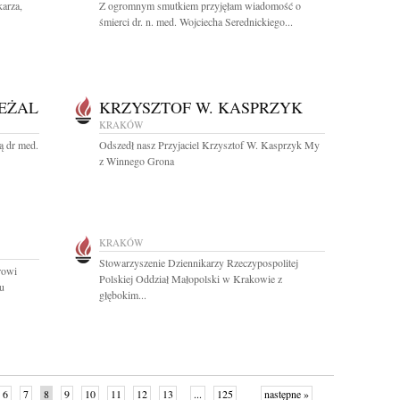
arza,
Z ogromnym smutkiem przyjęłam wiadomość o
śmierci dr. n. med. Wojciecha Serednickiego...
EŻAL
KRZYSZTOF W. KASPRZYK
KRAKÓW
ą dr med.
Odszedł nasz Przyjaciel Krzysztof W. Kasprzyk My
z Winnego Grona
KRAKÓW
Stowarzyszenie Dziennikarzy Rzeczypospolitej
rowi
Polskiej Oddział Małopolski w Krakowie z
u
głębokim...
6
7
8
9
10
11
12
13
...
125
następne »