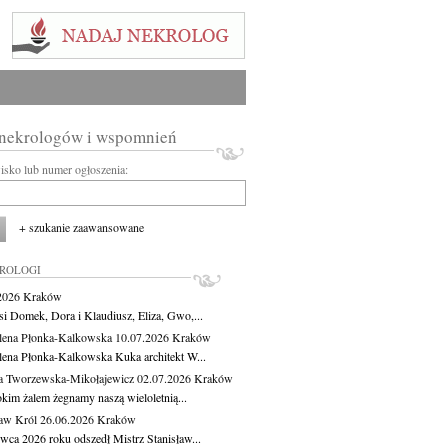
 nekrologów i wspomnień
wisko lub numer ogłoszenia:
+ szukanie zaawansowane
KROLOGI
.2026
Kraków
si Domek, Dora i Klaudiusz, Eliza, Gwo,...
ena Płonka-Kalkowska
10.07.2026
Kraków
ena Płonka-Kalkowska Kuka architekt W...
a Tworzewska-Mikołajewicz
02.07.2026
Kraków
okim żalem żegnamy naszą wieloletnią...
ław Król
26.06.2026
Kraków
rwca 2026 roku odszedł Mistrz Stanisław...