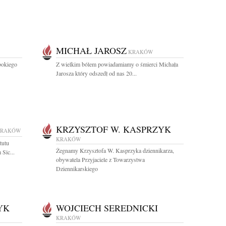
MICHAŁ JAROSZ
KRAKÓW
bokiego
Z wielkim bólem powiadamiamy o śmierci Michała
Jarosza który odszedł od nas 20...
KRZYSZTOF W. KASPRZYK
KRAKÓW
KRAKÓW
tutu
Żegnamy Krzysztofa W. Kasprzyka dziennikarza,
 Sic...
obywatela Przyjaciele z Towarzystwa
Dziennikarskiego
YK
WOJCIECH SEREDNICKI
KRAKÓW