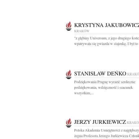
KRYSTYNA JAKUBOWIC
KRAKÓW
"z głębiny Universum, z jego drugiego koń
wpatrywała się gwiazda w stajenkę. I był to
STANISŁAW DEŃKO
KRAK
Podziękowania Pragnę wyrazić serdeczne
podziękowania, wdzięczność i szacunek
wszystkim,...
JERZY JURKIEWICZ
KRAK
Polska Akademia Umiejętności z najgłębsz
żegna Profesora Jerzego Jurkiewicza Członk