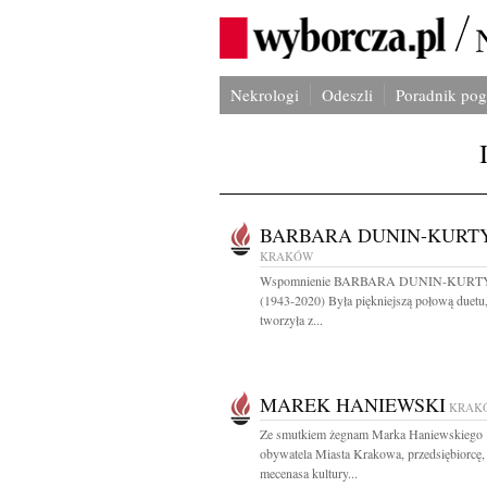
Nekrologi
Odeszli
Poradnik po
BARBARA DUNIN-KURT
KRAKÓW
Wspomnienie BARBARA DUNIN-KURT
(1943-2020) Była piękniejszą połową duetu,
tworzyła z...
MAREK HANIEWSKI
KRAK
Ze smutkiem żegnam Marka Haniewskiego
obywatela Miasta Krakowa, przedsiębiorcę,
mecenasa kultury...