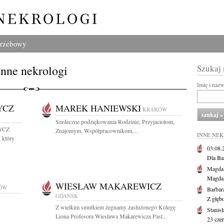
grzebowy
Inne nekrologi
Szukaj
Imię i naz
YCZ
MAREK HANIEWSKI
KRAKÓW
Serdeczne podziękowania Rodzinie, Przyjaciołom,
YCZ
Znajomym, Współpracownikom,...
INNE NE
 który
03.08
Dla Ba
Magdal
Magdal
WIESŁAW MAKAREWICZ
ÓW
Barbar
GDAŃSK
Z głęb
Z wielkim smutkiem żegnamy zasłużonego Kolegę
Stanis
Liona Profesora Wiesława Makarewicza Past...
23 cze