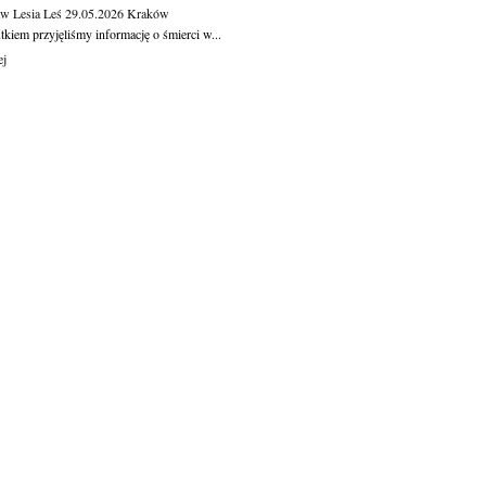
aw Lesia Leś
29.05.2026
Kraków
kiem przyjęliśmy informację o śmierci w...
ej